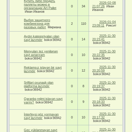
Купить либо продать
2026-02-08
паллеты можно в
0
34
21:07:26
Иван
организации Art-Pallet
Иванов
Иван Иванов
Выбор защитного
2026-01-04
комбинезона для
2
110
23:09:11
Риксит
разовых работ
Мириана
2025-11-30
Aydın kateqoriyaları olan
0
14
20:23:41
sayt lazımdır
bokor36942
bokor36942
Menyuları tez yenilənən
2025-11-30
sayt axtarıram
0
10
20:22:35
bokor36942
bokor36942
2025-11-30
Reklamsız işləyən bir sayt
0
12
20:20:59
lazımdır
bokor36942
bokor36942
Şriftləri oxunaqlı olan
2025-11-30
platforma lazımdır
0
8
20:19:37
bokor36942
bokor36942
2025-11-30
Qaranlıq rejimi işləyən sayt
0
9
20:18:33
varmı?
bokor36942
bokor36942
2025-11-30
İnterfeysi göz yormayan
0
10
20:17:32
sayt lazımdır
bokor36942
bokor36942
2025-11-30
Gec yüklənməyən sayt