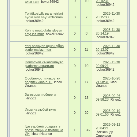
0
10
20:16:31
axtarıram
bokor36942
bokor36942
Təhlükəsizlik parametrləri
2025-11-30
aydın olan sayt axtarıram
0
7
20:15:30
bokor36942
bokor36942
2025-11-30
Köhnə noutbukda işləyən
0
8
20:14:19
sayt lazımdır
bokor36942
bokor36942
Yeni başlayan üçün uyğun
2025-11-30
platforma lazımdır
0
11
20:13:07
bokor36942
bokor36942
Donmayan və ləngiməyən
2025-11-30
platforma axtarıram
0
10
20:09:21
bokor36942
bokor36942
Особенности накрутки
2025-10-28
подписчиков в ТГ
Иван
0
17
21:58:31
Иван
Иванов
Иванов
Заговоры и обереги
2025-09-26
0
13
Ringo1
09:58:28
Ringo1
Игры на любой вкус
2025-09-19
0
20
Ringo1
09:01:56
Ringo1
2025-09-12
Где удобней создавать
20:04:21
презентации с помощью
1
136
Александр
ИИ
Иван Иванов
Свиридов