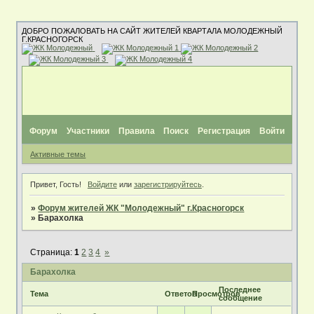
ДОБРО ПОЖАЛОВАТЬ НА САЙТ ЖИТЕЛЕЙ КВАРТАЛА МОЛОДЕЖНЫЙ
Г.КРАСНОГОРСК
Форум
Участники
Правила
Поиск
Регистрация
Войти
Активные темы
Привет, Гость!
Войдите
или
зарегистрируйтесь
.
»
Форум жителей ЖК "Молодежный" г.Красногорск
»
Барахолка
Страница:
1
2
3
4
»
Барахолка
Последнее
Тема
Ответов
Просмотров
сообщение