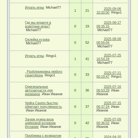
Играть игры
Michael77
2025-09-06
1
21
10:20:00
Ringo1
Где вы играете в
2025-08-27
азартные игры?
0
19
09:35:15
Michael77
Michael77
2025-08-08
Оклейка кузова
0
52
08:55:04
Michael77
Michael77
2025-07-25
Играть игры
Ringo1
1
41
16:54:24
Michael77
, Разблокировка любого
2025-07-21
0
33
смартфона
Ringo1
00:19:47
Ringo1
Оригинальные
2025-07-16
автозапчасти для
0
36
06:53:29
Иван
иномарок
Иван Иванов
Иванов
Vodka Casino быстро
2025-07-15
обретает популярность
0
37
06:37:24
Иван
Иван Иванов
Иванов
Зачем нужна виза
2025-07-09
цифровой кочевник
0
42
00:36:02
Иван
Испании
Иван Иванов
Иванов
Проблема с возвратом
2024-04-20