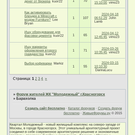
1
70
денег от брокера
kuor22
15:10:00
vimo23
Как активировать
2024-04-18
блендер в Minecraft с
1
107
06:51:29
John
модом Furniture?
Lee
Lamb
Bryan
Ищу оборудование для
2024-04-12
1
65
фасовки цемента
kuor22
12:45:45
vimo23
Ищу варианты
2024-03-26
оформления второго
1
71
10:35:45
vimo23
гражданства
kuor22
2024-03-15
Выбор кофеварки
Markiz
1
55
10:10:30
DarinaLucu
Страница:
1
2
3
4
»
»
Форум жителей ЖК "Молодежный" г.Красногорск
»
Барахолка
Создать сайт бесплатно
·
Каталог форумов
·
Создать форум
бесплатно
·
ЖивыеФорумы.ру
© 2015
Квартал Молодежный - новый жилищный комплекс на северо-западе от
Москвы, в городе Красногорск. Этот уникальный архитектурный проект
соединил в себе современное архитектурное решение и экономичные