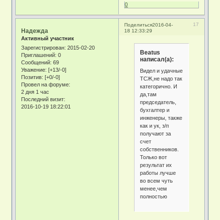
0
17
Поделиться
2016-04-
Надежда
18 12:33:29
Активный участник
Зарегистрирован
: 2015-02-20
Beatus
Приглашений:
0
написал(а):
Сообщений:
69
Уважение:
[+13/-0]
Видел и удачные
Позитив:
[+0/-0]
ТСЖ,не надо так
Провел на форуме:
категорично. И
2 дня 1 час
да,там
Последний визит:
председатель,
2016-10-19 18:22:01
бухгалтер и
инженеры, также
как и ук, з/п
получают за
счет
собственников.
Только вот
результат их
работы лучше
во всем чуть
менее,чем
полностью