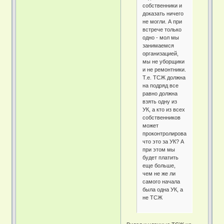
собственники и
доказать ничего
не могли. А при
встрече только
одно - мол мы
занимаемся
организацией,
мы не уборщики
и не ремонтники.
Т.е. ТСЖ должна
на подряд все
равно должна
взять одну из
УК, а кто из всех
собственников
может
проконтролировать,
что это за УК? А
при этом мы
будет платить
еще больше,
чем не же ли
самого начала
была одна УК, а
не ТСЖ