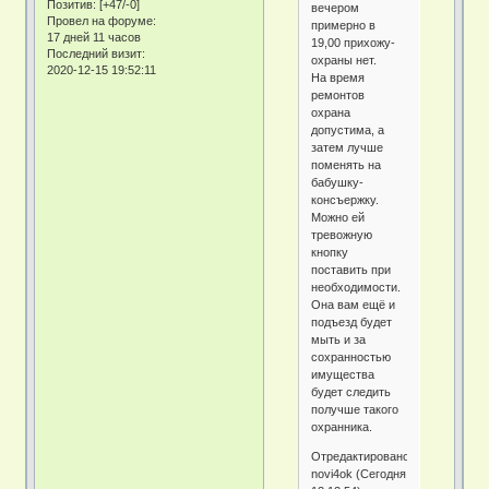
Позитив:
[+47/-0]
вечером
Провел на форуме:
примерно в
17 дней 11 часов
19,00 прихожу-
Последний визит:
охраны нет.
2020-12-15 19:52:11
На время
ремонтов
охрана
допустима, а
затем лучше
поменять на
бабушку-
консъержку.
Можно ей
тревожную
кнопку
поставить при
необходимости.
Она вам ещё и
подъезд будет
мыть и за
сохранностью
имущества
будет следить
получше такого
охранника.
Отредактировано
novi4ok (Сегодня