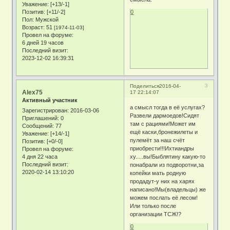
Уважение:
[+13/-1]
Позитив:
[+11/-2]
0
Пол:
Мужской
Возраст:
51
[1974-11-03]
Провел на форуме:
6 дней 19 часов
Последний визит:
2023-12-02 16:39:31
3
Поделиться
2016-04-
Alex75
17 22:14:07
Активный участник
а смысл тогда в её услугах?
Зарегистрирован
: 2016-03-06
Развели дармоедов!Сидят
Приглашений:
0
там с рациями!Может им
Сообщений:
77
ещё каски,бронежилеты и
Уважение:
[+14/-1]
пулемёт за наш счёт
Позитив:
[+0/-0]
приобрести!!!Ихтиандры
Провел на форуме:
4 дня 22 часа
ху.....вы!Быблятину какую-то
Последний визит:
понабрали из подворотни,за
2020-02-14 13:10:20
копейки мать родную
продадут-у них на харях
написано!Мы(владельцы) же
можем послать её лесом!
Или только после
организации ТСЖ!?
0