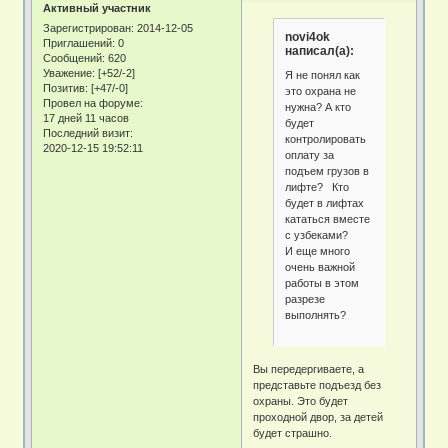
Активный участник
Зарегистрирован
: 2014-12-05
novi4ok
Приглашений:
0
написал(а):
Сообщений:
620
Уважение:
[+52/-2]
Я не понял как
Позитив:
[+47/-0]
это охрана не
Провел на форуме:
нужна? А кто
17 дней 11 часов
будет
Последний визит:
контролировать
2020-12-15 19:52:11
оплату за
подъем грузов в
лифте? Кто
будет в лифтах
кататься вместе
с узбеками?
И еще много
очень важной
работы в этом
разрезе
выполнять?
Вы передергиваете, а
представьте подъезд без
охраны. Это будет
проходной двор, за детей
будет страшно.