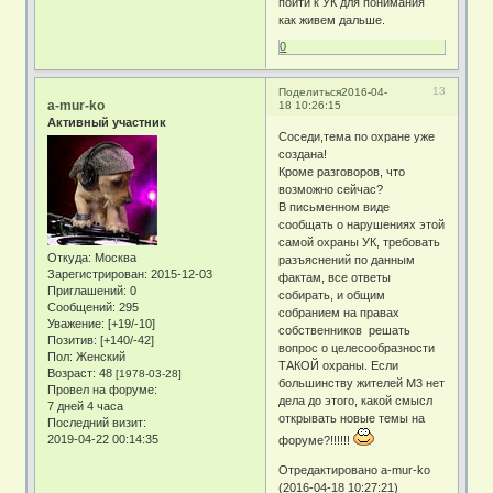
пойти к УК для понимания
как живем дальше.
0
13
Поделиться
2016-04-
a-mur-ko
18 10:26:15
Активный участник
Соседи,тема по охране уже
создана!
Кроме разговоров, что
возможно сейчас?
В письменном виде
сообщать о нарушениях этой
самой охраны УК, требовать
Откуда:
Москва
разъяснений по данным
Зарегистрирован
: 2015-12-03
фактам, все ответы
Приглашений:
0
собирать, и общим
Сообщений:
295
собранием на правах
Уважение:
[+19/-10]
собственников решать
Позитив:
[+140/-42]
вопрос о целесообразности
Пол:
Женский
ТАКОЙ охраны. Если
Возраст:
48
[1978-03-28]
большинству жителей М3 нет
Провел на форуме:
дела до этого, какой смысл
7 дней 4 часа
открывать новые темы на
Последний визит:
2019-04-22 00:14:35
форуме?!!!!!!
Отредактировано a-mur-ko
(2016-04-18 10:27:21)