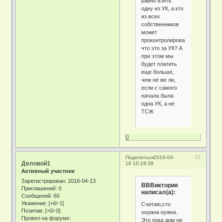
равно взять
одну из УК, а кто
из всех
собственников
может
проконтролировать,
что это за УК? А
при этом мы
будет платить
еще больше,
чем не же ли,
если с самого
начала была
одна УК, а не
ТСЖ
0
12
Поделиться
2016-04-
Деловой1
18 10:18:39
Активный участник
Зарегистрирован
: 2016-04-13
ВВВиктория
Приглашений:
0
написал(а):
Сообщений:
60
Уважение:
[+6/-1]
Считаю,сто
Позитив:
[+0/-0]
охрана нужна.
Провел на форуме:
Это пока дом не