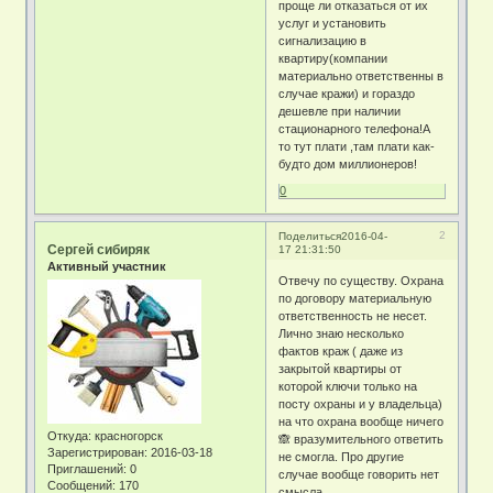
проще ли отказаться от их
услуг и установить
сигнализацию в
квартиру(компании
материально ответственны в
случае кражи) и гораздо
дешевле при наличии
стационарного телефона!А
то тут плати ,там плати как-
будто дом миллионеров!
0
2
Поделиться
2016-04-
Сергей сибиряк
17 21:31:50
Активный участник
Отвечу по существу. Охрана
по договору материальную
ответственность не несет.
Лично знаю несколько
фактов краж ( даже из
закрытой квартиры от
которой ключи только на
посту охраны и у владельца)
на что охрана вообще ничего
Откуда:
красногорск
🙈 вразумительного ответить
Зарегистрирован
: 2016-03-18
не смогла. Про другие
Приглашений:
0
случае вообще говорить нет
Сообщений:
170
смысла.