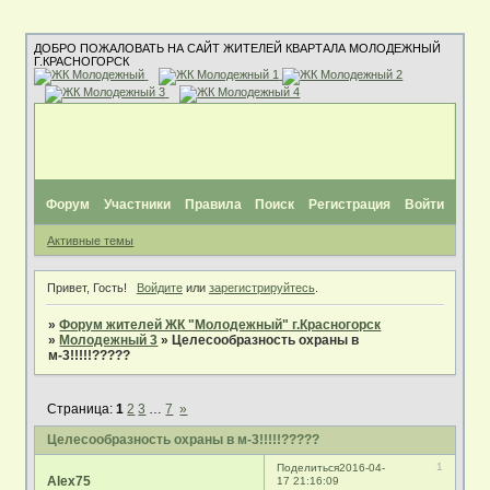
ДОБРО ПОЖАЛОВАТЬ НА САЙТ ЖИТЕЛЕЙ КВАРТАЛА МОЛОДЕЖНЫЙ
Г.КРАСНОГОРСК
Форум
Участники
Правила
Поиск
Регистрация
Войти
Активные темы
Привет, Гость!
Войдите
или
зарегистрируйтесь
.
»
Форум жителей ЖК "Молодежный" г.Красногорск
»
Молодежный 3
»
Целесообразность охраны в
м-3!!!!!?????
Страница:
1
2
3
…
7
»
Целесообразность охраны в м-3!!!!!?????
1
Поделиться
2016-04-
Alex75
17 21:16:09