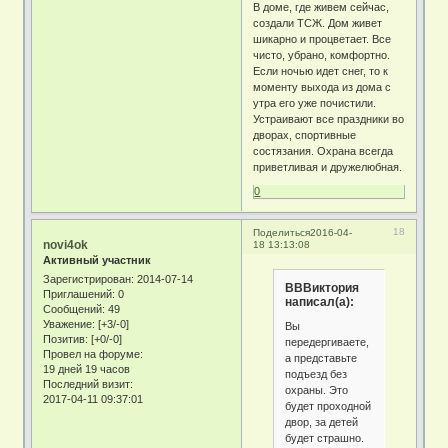
В доме, где живем сейчас,
создали ТСЖ. Дом живет
шикарно и процветает. Все
чисто, убрано, комфортно.
Если ночью идет снег, то к
моменту выхода из дома с
утра его уже почистили.
Устраивают все праздники во
дворах, спортивные
состязания. Охрана всегда
приветливая и дружелюбная.
0
18
Поделиться
2016-04-
novi4ok
18 13:13:08
Активный участник
Зарегистрирован
: 2014-07-14
ВВВиктория
Приглашений:
0
написал(а):
Сообщений:
49
Уважение:
[+3/-0]
Вы
Позитив:
[+0/-0]
передергиваете,
Провел на форуме:
а представьте
19 дней 19 часов
подъезд без
Последний визит:
охраны. Это
2017-04-11 09:37:01
будет проходной
двор, за детей
будет страшно.