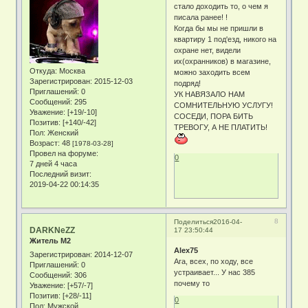
стало доходить то, о чем я
писала ранее! !
Когда бы мы не пришли в
квартиру 1 под'езд, никого на
охране нет, видели
их(охранников) в магазине,
Откуда:
Москва
можно заходить всем
Зарегистрирован
: 2015-12-03
подряд!
Приглашений:
0
УК НАВЯЗАЛО НАМ
Сообщений:
295
СОМНИТЕЛЬНУЮ УСЛУГУ!
Уважение:
[+19/-10]
СОСЕДИ, ПОРА БИТЬ
Позитив:
[+140/-42]
ТРЕВОГУ, А НЕ ПЛАТИТЬ!
Пол:
Женский
Возраст:
48
[1978-03-28]
Провел на форуме:
0
7 дней 4 часа
Последний визит:
2019-04-22 00:14:35
8
Поделиться
2016-04-
DARKNeZZ
17 23:50:44
Житель М2
Alex75
Зарегистрирован
: 2014-12-07
Ага, всех, по ходу, все
Приглашений:
0
устраивает... У нас 385
Сообщений:
306
почему то
Уважение:
[+57/-7]
Позитив:
[+28/-11]
0
Пол:
Мужской