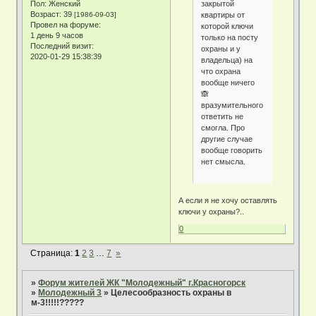
закрытой
Пол:
Женский
Возраст:
39
квартиры от
[1986-09-03]
Провел на форуме:
которой ключи
1 день 9 часов
только на посту
Последний визит:
охраны и у
2020-01-29 15:38:39
владельца) на
что охрана
вообще ничего
🙈
вразумительного
ответить не
смогла. Про
другие случае
вообще говорить
нет смысла.
А если я не хочу оставлять
ключи у охраны?..
0
Страница:
1
2
3
…
7
»
»
Форум жителей ЖК "Молодежный" г.Красногорск
»
Молодежный 3
»
Целесообразность охраны в
м-3!!!!!?????