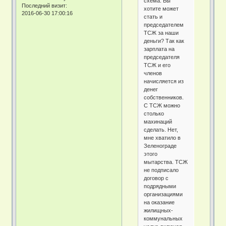
схема. Вы
Последний визит:
хотите может
2016-06-30 17:00:16
стать и
председателем
ТСЖ за наши
деньги? Так как
зарплата на
председателя
ТСЖ и его
членов
начисляется из
денег
собственников.
С ТСЖ можно
столько
махинаций
сделать. Нет,
мне хватило в
Зеленограде
этого
мытарства. ТСЖ
не подписало
договор с
подрядными
организациями
на оказание
жилищных-
коммунальных