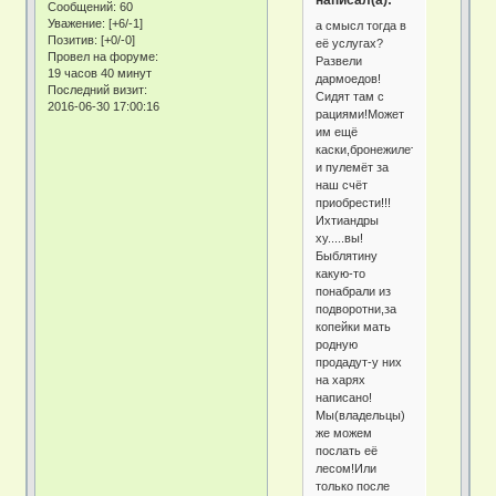
Сообщений:
60
Уважение:
[+6/-1]
а смысл тогда в
Позитив:
[+0/-0]
её услугах?
Провел на форуме:
Развели
19 часов 40 минут
дармоедов!
Последний визит:
Сидят там с
2016-06-30 17:00:16
рациями!Может
им ещё
каски,бронежилеты
и пулемёт за
наш счёт
приобрести!!!
Ихтиандры
ху.....вы!
Быблятину
какую-то
понабрали из
подворотни,за
копейки мать
родную
продадут-у них
на харях
написано!
Мы(владельцы)
же можем
послать её
лесом!Или
только после