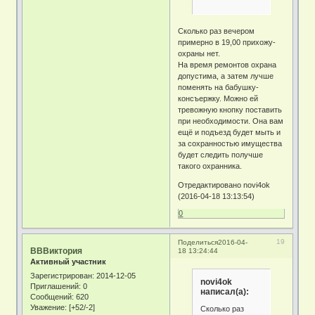
Сколько раз вечером
примерно в 19,00 прихожу-
охраны нет.
На время ремонтов охрана
допустима, а затем лучше
поменять на бабушку-
консъержку. Можно ей
тревожную кнопку поставить
при необходимости. Она вам
ещё и подъезд будет мыть и
за сохранностью имущества
будет следить получше
такого охранника.
Отредактировано novi4ok
(2016-04-18 13:13:54)
0
19
Поделиться
2016-04-
ВВВиктория
18 13:24:44
Активный участник
Зарегистрирован
: 2014-12-05
novi4ok
Приглашений:
0
написал(а):
Сообщений:
620
Уважение:
[+52/-2]
Сколько раз