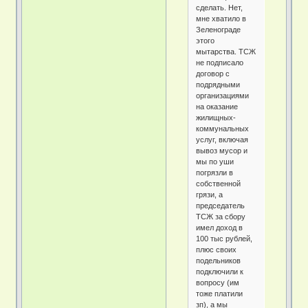
сделать. Нет,
мне хватило в
Зеленограде
этого
мытарства. ТСЖ
не подписало
договор с
подрядными
организациями
на оказание
жилищных-
коммунальных
услуг, включая
вывоз мусор и
мы по уши
погрязли в
собственной
грязи, а
председатель
ТСЖ за сбору
имел доход в
100 тыс рублей,
плюс своих
подельников
подключили к
вопросу (им
тоже платили
зп), а мы