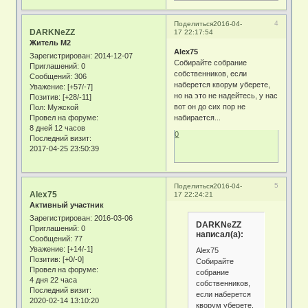
4
Поделиться
2016-04-
DARKNeZZ
17 22:17:54
Житель М2
Alex75
Зарегистрирован
: 2014-12-07
Собирайте собрание
Приглашений:
0
собственников, если
Сообщений:
306
наберется кворум уберете,
Уважение:
[+57/-7]
но на это не надейтесь, у нас
Позитив:
[+28/-11]
вот он до сих пор не
Пол:
Мужской
Провел на форуме:
набирается...
8 дней 12 часов
0
Последний визит:
2017-04-25 23:50:39
5
Поделиться
2016-04-
Alex75
17 22:24:21
Активный участник
Зарегистрирован
: 2016-03-06
DARKNeZZ
Приглашений:
0
написал(а):
Сообщений:
77
Уважение:
[+14/-1]
Alex75
Позитив:
[+0/-0]
Собирайте
Провел на форуме:
собрание
4 дня 22 часа
собственников,
Последний визит:
если наберется
2020-02-14 13:10:20
кворум уберете,