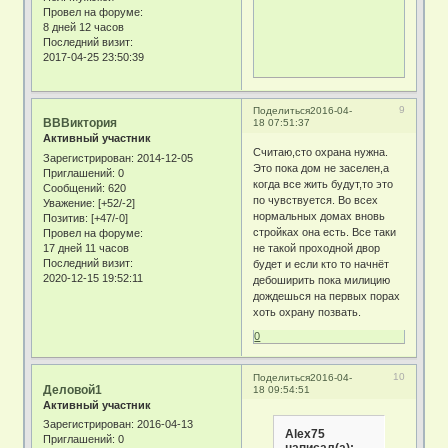
Провел на форуме:
8 дней 12 часов
Последний визит:
2017-04-25 23:50:39
9
Поделиться
2016-04-
ВВВиктория
18 07:51:37
Активный участник
Считаю,сто охрана нужна.
Зарегистрирован
: 2014-12-05
Это пока дом не заселен,а
Приглашений:
0
когда все жить будут,то это
Сообщений:
620
по чувствуется. Во всех
Уважение:
[+52/-2]
нормальных домах вновь
Позитив:
[+47/-0]
стройках она есть. Все таки
Провел на форуме:
17 дней 11 часов
не такой проходной двор
Последний визит:
будет и если кто то начнёт
2020-12-15 19:52:11
дебоширить пока милицию
дождешься на первых порах
хоть охрану позвать.
0
10
Поделиться
2016-04-
Деловой1
18 09:54:51
Активный участник
Зарегистрирован
: 2016-04-13
Alex75
Приглашений:
0
написал(а):