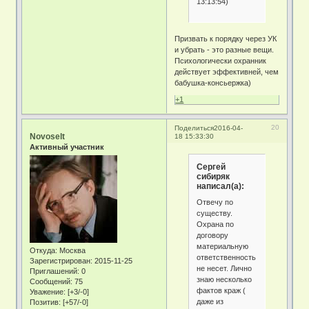
13:13:54)
Призвать к порядку через УК
и убрать - это разные вещи.
Психологически охранник
действует эффективней, чем
бабушка-консьержка)
+1
20
Поделиться
2016-04-
Novoselt
18 15:33:30
Активный участник
Сергей
сибиряк
написал(а):
Отвечу по
существу.
Охрана по
договору
материальную
Откуда:
Москва
ответственность
Зарегистрирован
: 2015-11-25
не несет. Лично
Приглашений:
0
знаю несколько
Сообщений:
75
фактов краж (
Уважение:
[+3/-0]
даже из
Позитив:
[+57/-0]