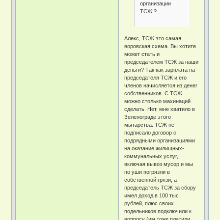
организации
ТСЖ!?
Алекс, ТСЖ это самая
воровская схема. Вы хотите
может стать и
председателем ТСЖ за наши
деньги? Так как зарплата на
председателя ТСЖ и его
членов начисляется из денег
собственников. С ТСЖ
можно столько махинаций
сделать. Нет, мне хватило в
Зеленограде этого
мытарства. ТСЖ не
подписало договор с
подрядными организациями
на оказание жилищных-
коммунальных услуг,
включая вывоз мусор и мы
по уши погрязли в
собственной грязи, а
председатель ТСЖ за сбору
имел доход в 100 тыс
рублей, плюс своих
подельников подключили к
вопросу (им тоже платили