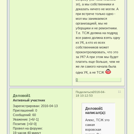
зп), а мы собственники и
доказать ничего не могли. А
при встрече только одно -
мол мы занимаемся
организацией, мы не
уборщики и не ремонтники.
Т.е. ТСЖ должна на подряд
все равно должна взять одну
из УК, а кто из всех
собственников может
проконтролировать, что это
за УК? А при этом мы будет
платить еще больше, чем не
же ли самого начала была
одна УК, а не ТСЖ
0
11
Поделиться
2016-04-
Деловой1
18 10:12:53
Активный участник
Зарегистрирован
: 2016-04-13
Деловой1
Приглашений:
0
написал(а):
Сообщений:
60
Уважение:
[+6/-1]
Алекс, ТСЖ это
Позитив:
[+0/-0]
самая
Провел на форуме:
воровская
19 часов 40 минут