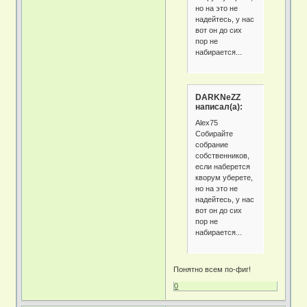
но на это не
надейтесь, у нас
вот он до сих
пор не
набирается...
DARKNeZZ
написал(а):
Alex75
Собирайте
собрание
собственников,
если наберется
кворум уберете,
но на это не
надейтесь, у нас
вот он до сих
пор не
набирается...
Понятно всем по-фиг!
0