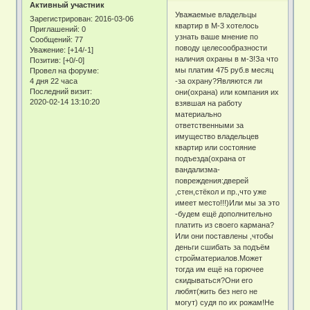
Активный участник
Уважаемые владельцы
Зарегистрирован
: 2016-03-06
квартир в М-3 хотелось
Приглашений:
0
узнать ваше мнение по
Сообщений:
77
поводу целесообразности
Уважение:
[+14/-1]
наличия охраны в м-3!За что
Позитив:
[+0/-0]
мы платим 475 руб.в месяц
Провел на форуме:
4 дня 22 часа
-за охрану?Являются ли
Последний визит:
они(охрана) или компания их
2020-02-14 13:10:20
взявшая на работу
материально
ответственными за
имущество владельцев
квартир или состояние
подъезда(охрана от
вандализма-
повреждения:дверей
,стен,стёкол и пр.,что уже
имеет место!!!)Или мы за это
-будем ещё дополнительно
платить из своего кармана?
Или они поставлены ,чтобы
деньги сшибать за подъём
стройматериалов.Может
тогда им ещё на горючее
скидываться?Они его
любят(жить без него не
могут) судя по их рожам!Не