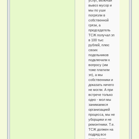
услуг, включая
вывоз мусор и
мы по уши
погрязли в
собственной
грязи, а
председатель
ТСЖ получал зп
в 100 тыс
рублей, плюс
своих
подельников
подключили к
вопросу (им
тоже платили
зп), а мы
собственники и
доказать ничего
не могли. А при
встрече только
одно - мол мы
занимаемся
организацией
процесса, мы не
уборщики и не
ремонтники. Т.е.
ТСЖ должен на
подряд все