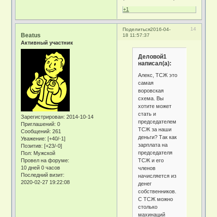
+1
14
Поделиться
2016-04-
Beatus
18 11:57:37
Активный участник
Деловой1
написал(а):
Алекс, ТСЖ это
самая
воровская
схема. Вы
хотите может
стать и
Зарегистрирован
: 2014-10-14
председателем
Приглашений:
0
ТСЖ за наши
Сообщений:
261
деньги? Так как
Уважение:
[+40/-1]
зарплата на
Позитив:
[+23/-0]
председателя
Пол:
Мужской
ТСЖ и его
Провел на форуме:
10 дней 0 часов
членов
Последний визит:
начисляется из
2020-02-27 19:22:08
денег
собственников.
С ТСЖ можно
столько
махинаций