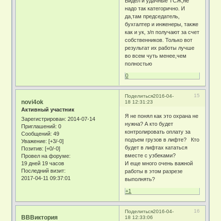
Видел и удачные ТСЖ,не
надо так категорично. И
да,там председатель,
бухгалтер и инженеры, также
как и ук, з/п получают за счет
собственников. Только вот
результат их работы лучше
во всем чуть менее,чем
полностью
0
15
Поделиться
2016-04-
novi4ok
18 12:31:23
Активный участник
Я не понял как это охрана не
Зарегистрирован
: 2014-07-14
нужна? А кто будет
Приглашений:
0
контролировать оплату за
Сообщений:
49
подъем грузов в лифте? Кто
Уважение:
[+3/-0]
будет в лифтах кататься
Позитив:
[+0/-0]
вместе с узбеками?
Провел на форуме:
19 дней 19 часов
И еще много очень важной
Последний визит:
работы в этом разрезе
2017-04-11 09:37:01
выполнять?
+1
16
Поделиться
2016-04-
ВВВиктория
18 12:33:06