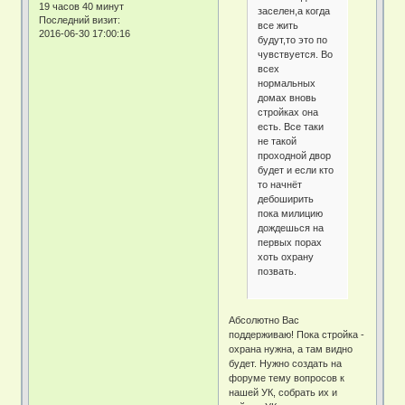
19 часов 40 минут
заселен,а когда
Последний визит:
все жить
2016-06-30 17:00:16
будут,то это по
чувствуется. Во
всех
нормальных
домах вновь
стройках она
есть. Все таки
не такой
проходной двор
будет и если кто
то начнёт
дебоширить
пока милицию
дождешься на
первых порах
хоть охрану
позвать.
Абсолютно Вас
поддерживаю! Пока стройка -
охрана нужна, а там видно
будет. Нужно создать на
форуме тему вопросов к
нашей УК, собрать их и