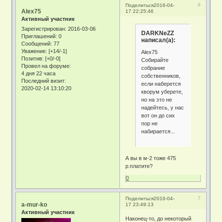
6
Поделиться
2016-04-
Alex75
17 22:25:46
Активный участник
Зарегистрирован
: 2016-03-06
DARKNeZZ
Приглашений:
0
написал(а):
Сообщений:
77
Уважение:
[+14/-1]
Alex75
Позитив:
[+0/-0]
Собирайте
Провел на форуме:
собрание
4 дня 22 часа
собственников,
Последний визит:
если наберется
2020-02-14 13:10:20
кворум уберете,
но на это не
надейтесь, у нас
вот он до сих
пор не
набирается...
А вы в м-2 тоже 475
р.платите?
0
7
Поделиться
2016-04-
a-mur-ko
17 23:49:13
Активный участник
Наконец-то, до некоторый