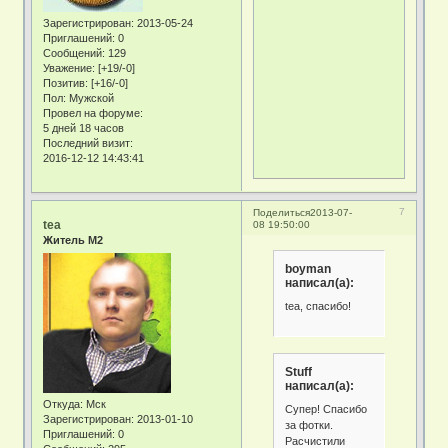
Зарегистрирован
: 2013-05-24
Приглашений:
0
Сообщений:
129
Уважение:
[+19/-0]
Позитив:
[+16/-0]
Пол:
Мужской
Провел на форуме:
5 дней 18 часов
Последний визит:
2016-12-12 14:43:41
7
Поделиться
2013-07-
tea
08 19:50:00
Житель М2
boyman
написал(а):
tea, спасибо!
Stuff
написал(а):
Откуда:
Мск
Супер! Спасибо
Зарегистрирован
: 2013-01-10
за фотки.
Приглашений:
0
Расчистили