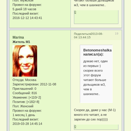
Пол:
Мужской
читают больше дольщиков
Провел на форуме:
м3, чем в шахматке..
5 дней 18 часов
0
Последний визит:
2016-12-12 14:43:41
19
Поделиться
2013-08-
Marina
04 13:44:15
Житель М1
Betonomeshalka
написал(а):
думаю нет, один
из первых-)
скорее всего
этот форум
читают больше
Откуда:
Москва
Зарегистрирован
: 2012-11-08
дольщиков м3,
Приглашений:
0
чем в
Сообщений:
816
шахматке..
Уважение:
[+110/-2]
Позитив:
[+182/-8]
Пол:
Женский
Скорее да, даже у нас (М-1)
Провел на форуме:
много кто читает, а не
1 месяц 1 день
зарегин до сих пор)))))
Последний визит:
2019-03-28 14:45:14
0