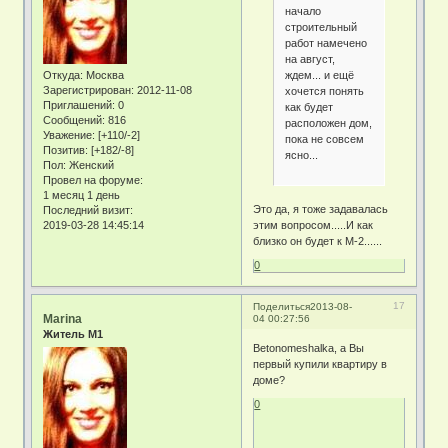
начало
строительный
работ намечено
на август,
ждем... и ещё
Откуда:
Москва
Зарегистрирован
: 2012-11-08
хочется понять
Приглашений:
0
как будет
Сообщений:
816
расположен дом,
Уважение:
[+110/-2]
пока не совсем
Позитив:
[+182/-8]
ясно...
Пол:
Женский
Провел на форуме:
1 месяц 1 день
Это да, я тоже задавалась
Последний визит:
2019-03-28 14:45:14
этим вопросом.....И как
близко он будет к М-2......
0
17
Поделиться
2013-08-
Marina
04 00:27:56
Житель М1
Betonomeshalka, а Вы
первый купили квартиру в
доме?
0