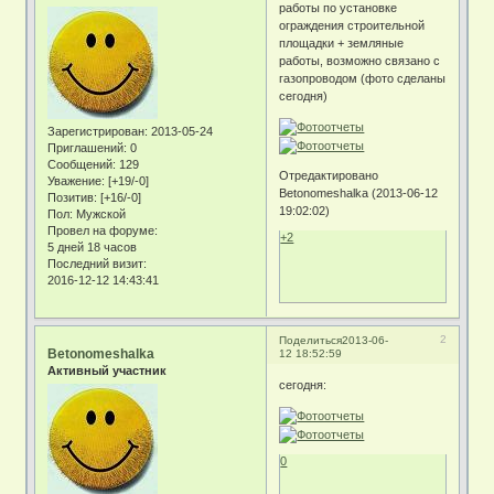
работы по установке
ограждения строительной
площадки + земляные
работы, возможно связано с
газопроводом (фото сделаны
сегодня)
Зарегистрирован
: 2013-05-24
Приглашений:
0
Сообщений:
129
Отредактировано
Уважение:
[+19/-0]
Betonomeshalka (2013-06-12
Позитив:
[+16/-0]
19:02:02)
Пол:
Мужской
Провел на форуме:
+2
5 дней 18 часов
Последний визит:
2016-12-12 14:43:41
2
Поделиться
2013-06-
Betonomeshalka
12 18:52:59
Активный участник
сегодня:
0