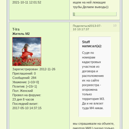
ищем на ней лежащие
2021-10-11 12:01:52
трубы.Делаем выводы))
0
10
Поделиться
2013-07-
T-Ira
10 10:17:37
Житель М2
Stuff
написал(а):
Судя по
номерам
кадастровых
участков из
Зарегистрирован
: 2012-11-26
договора и
Приглашений:
0
расположению
Сообщений:
284
их на сайте
Уважение:
[+10/-0]
росреестра -
Позитив:
[+15/-1]
огорожена
Пол:
Женский
только
Провел на форуме:
территория М3.
23 дня 8 часов
Да и не влезет
Последний визит:
туда М4 никак.
2017-05-10 14:37:15
мы спрашивали на объекте,
риелтор МИЦ сказал только