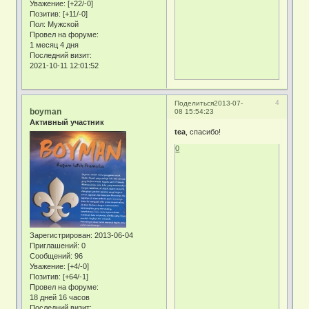
Уважение:
[+22/-0]
Позитив:
[+11/-0]
Пол:
Мужской
Провел на форуме:
1 месяц 4 дня
Последний визит:
2021-10-11 12:01:52
4
Поделиться
2013-07-
boyman
08 15:54:23
Активный участник
tea
, спасибо!
0
Зарегистрирован
: 2013-06-04
Приглашений:
0
Сообщений:
96
Уважение:
[+4/-0]
Позитив:
[+64/-1]
Провел на форуме:
18 дней 16 часов
Последний визит: