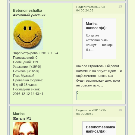
15
Поделиться
2013-08-
Betonomeshalka
04 00:24:59
Активный участник
Marina
написал(а):
Когда же
котлован рыть
начнут.....Поскорее
бы.....
Зарегистрирован
: 2013-05-24
Приглашений:
0
Сообщений:
129
начало строительный работ
Уважение:
[+19/-0]
намечено на август, ждем... и
Позитив:
[+16/-0]
Пол:
Мужской
ещё хочется понять как
Провел на форуме:
будет расположен дом, пока
5 дней 18 часов
не совсем ясно...
Последний визит:
0
2016-12-12 14:43:41
16
Поделиться
2013-08-
Marina
04 00:26:52
Житель М1
Betonomeshalka
написал(а):