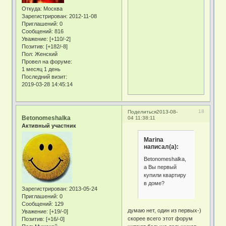
Откуда:
Москва
Зарегистрирован
: 2012-11-08
Приглашений:
0
Сообщений:
816
Уважение:
[+110/-2]
Позитив:
[+182/-8]
Пол:
Женский
Провел на форуме:
1 месяц 1 день
Последний визит:
2019-03-28 14:45:14
18
Поделиться
2013-08-
Betonomeshalka
04 11:38:11
Активный участник
Marina
написал(а):
Betonomeshalka,
а Вы первый
купили квартиру
в доме?
Зарегистрирован
: 2013-05-24
Приглашений:
0
Сообщений:
129
думаю нет, один из первых-)
Уважение:
[+19/-0]
скорее всего этот форум
Позитив:
[+16/-0]