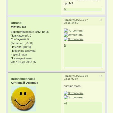
про М3
0
11
Поделиться
2013-07-
Durasel
28 19:44:50
Житель М2
Зарегистрирован
: 2012-10-26
Приглашений:
0
Сообщений:
9
Уважение:
[+1/-0]
0
Позитив:
[+0/-0]
Провел на форуме:
4 дня 2 часа
Последний визит:
2017-01-20 23:51:37
12
Поделиться
2013-08-
Betonomeshalka
03 18:07:07
Активный участник
свежие фото:
+1