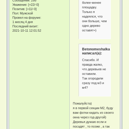
Сообщений:
295
более-менее
Уважение:
[+22/-0]
площадку.
Позитив:
[+11/-0]
Только я
Пол:
Мужской
надеялся, что
Провел на форуме:
они больше, чем
1 месяц 4 дня
одно дерево
Последний визит:
оставят=)
2021-10-11 12:01:52
Betonomeshalka
написал(а):
Спасибо. И
правда жалко,
что деревьев не
оставили.
Так огородили
сразу под м3 и
м4?
Пожалуйста)
я в первой секции М2, буду
вам фотки кидать из своего
окна через год-другой)
Деревья думаю если и
посадят , то позже , а так