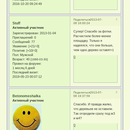
2016-10-20 09:24:49
5
Поделиться
2013-07-
Stuff
08 16:00:24
Активный участник
Супер! Спасибо за фотки.
Зарегистрирован
: 2013-01-04
Расчистили более-менее
Приглашений:
0
площадку. Только я
Сообщений:
77
надеялся, что они больше,
Уважение:
[+21/-0]
чем одно дерево оставят=)
Позитив:
[+10/-0]
Пол:
Мужской
0
Возраст:
40
[1986-03-30]
Провел на форуме:
1 месяц 6 дней
Последний визит:
2019-05-23 00:07:12
6
Поделиться
2013-07-
Betonomeshalka
08 19:37:59
Активный участник
Спасибо. И правда жалко,
что деревьев не оставили.
Так огородили сразу под м3
и м4?
0