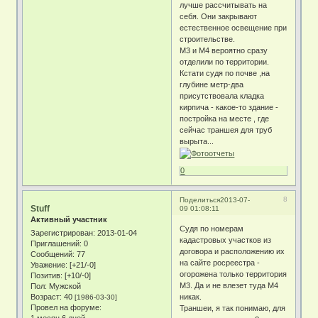
лучше рассчитывать на
себя. Они закрывают
естественное освещение при
строительстве.
М3 и М4 вероятно сразу
отделили по территории.
Кстати судя по почве ,на
глубине метр-два
присутствовала кладка
кирпича - какое-то здание -
постройка на месте , где
сейчас траншея для труб
вырыта...
0
8
Поделиться
2013-07-
Stuff
09 01:08:11
Активный участник
Судя по номерам
Зарегистрирован
: 2013-01-04
кадастровых участков из
Приглашений:
0
договора и расположению их
Сообщений:
77
на сайте росреестра -
Уважение:
[+21/-0]
огорожена только территория
Позитив:
[+10/-0]
М3. Да и не влезет туда М4
Пол:
Мужской
Возраст:
40
никак.
[1986-03-30]
Провел на форуме:
Траншеи, я так понимаю, для
1 месяц 6 дней