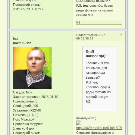
газопровода вырыли?
Последний визит:
P.S.
tea
, спасибо, будем
2019-05-23 00:07:12
рады фоткам из первой
секции М2!
+1
9
Поделиться
2013-07-
tea
09 01:38:02
Житель М2
Stuff
написал(а):
Траншеи, я так
понимаю, для
газопровода
вырыли?
P.S. tea,
спасибо, будем
рады фоткам из
Откуда:
Мск
первой секции
Зарегистрирован
: 2013-01-10
Приглашений:
0
М2!
Сообщений:
295
Уважение:
[+22/-0]
Позитив:
[+11/-0]
пожалуйста!)
Пол:
Мужской
Провел на форуме:
1 месяц 4 дня
Смотрим фотографию и
Последний визит: