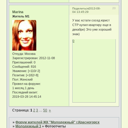
20
Поделиться
2013-08-
Marina
04 13:45:29
Житель М1
У вас кстати сосед юрист
СТР купил квартиру еще в
декабре) Это уже хороший
знак)
0
Откуда:
Москва
Зарегистрирован
: 2012-11-08
Приглашений:
0
Сообщений:
816
Уважение:
[+110/-2]
Позитив:
[+182/-8]
Пол:
Женский
Провел на форуме:
1 месяц 1 день
Последний визит:
2019-03-28 14:45:14
Страница:
1
2
3
…
50
»
»
Форум жителей ЖК "Молодежный" г.Красногорск
»
Молодежный 3
»
Фотоотчеты