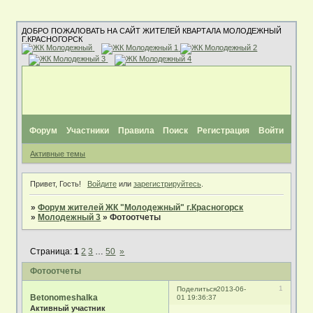
ДОБРО ПОЖАЛОВАТЬ НА САЙТ ЖИТЕЛЕЙ КВАРТАЛА МОЛОДЕЖНЫЙ
Г.КРАСНОГОРСК
Форум
Участники
Правила
Поиск
Регистрация
Войти
Активные темы
Привет, Гость!
Войдите
или
зарегистрируйтесь
.
»
Форум жителей ЖК "Молодежный" г.Красногорск
»
Молодежный 3
»
Фотоотчеты
Страница:
1
2
3
…
50
»
Фотоотчеты
1
Поделиться
2013-06-
Betonomeshalka
01 19:36:37
Активный участник