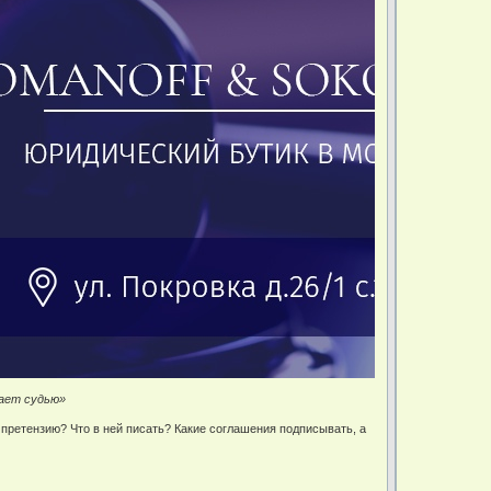
нает судью»
претензию? Что в ней писать? Какие соглашения подписывать, а