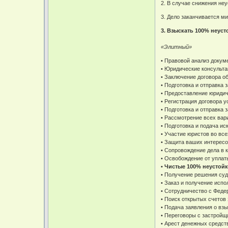
2. В случае снижения не
3. Дело заканчивается м
3.
Взыскать 100% неуст
«Элитный»
• Правовой анализ докум
• Юридические консульта
• Заключение договора о
• Подготовка и отправка
• Предоставление юридич
• Регистрация договора у
• Подготовка и отправка
• Рассмотрение всех вар
• Подготовка и подача ис
• Участие юристов во вс
• Защита ваших интерес
• Сопровождение дела в 
• Освобождение от уплаты
• Чистые 100% неустой
• Получение решения суд
• Заказ и получение испо
• Сотрудничество с Фед
• Поиск открытых счетов
• Подача заявления о вз
• Переговоры с застройщ
• Арест денежных средст