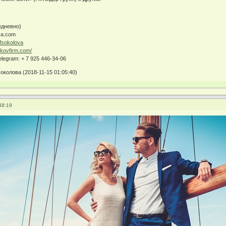
едневно)
va.com
fsokolova
ikovfirm.com/
elegram: + 7 925 446-34-06
колова (2018-11-15 01:05:40)
48:19