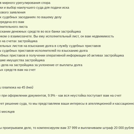
в мирного урегулирования спора
ики и выбор наилучшего суда для подачи иска
кового заявления
ех судебных заседаниях по вашему делу
ередача его вам
лнительного листа
ыскании денежных средств во все банки застройщика
иком о взаимозачете. Вы ему исполнительный лист, он вам недвижимость
в на счетах застройщика
ельных листов на взыскание долга в службу судебных приставов
ы судебных приставов-исполнителей по взысканию долга
ебных приставов в получении оперативной информации об активах застройщика
одаже имущества застройщика
о дела на застройщика за уклонение от выплаты долга
ых средств вам на счет
и платежа на 45 дней
е при оформлении документов, 9.9% - как вся неустойка поступает вам на счет
ует решение суда, то мы представляем ваши интересы в апелляционной и кассационн
6 месяцев
мы проигрываем дело, то компенсируем вам 37 999 и выплачиваем штраф 20 000 рубле