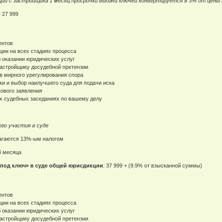
ции с застройщика 1 месяц просрочки выдачи ключей конвертируется в 3% от цены
– 27 999
ентов
ции на всех стадиях процесса
б оказании юридических услуг
 застройщику досудебной претензии
в мирного урегулирования спора
ики и выбор наилучшего суда для подачи иска
кового заявления
ех судебных заседаниях по вашему делу
ого участия в суде
лагаются 13%-ым налогом
4 месяца
«под ключ» в суде общей юрисдикции
: 37 999 + (9.9% от взысканной суммы)
ентов
ции на всех стадиях процесса
б оказании юридических услуг
 застройщику досудебной претензии