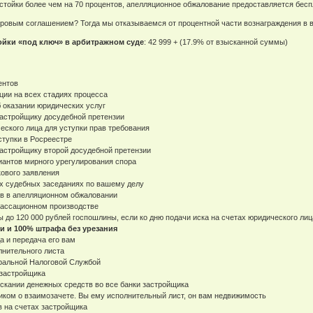
устойки более чем на 70 процентов, апелляционное обжалование предоставляется бес
ировым соглашением? Тогда мы отказываемся от процентной части вознаграждения в 
ойки «под ключ» в арбитражном суде
: 42 999 + (17.9% от взысканной суммы)
ентов
ции на всех стадиях процесса
б оказании юридических услуг
 застройщику досудебной претензии
еского лица для уступки прав требования
ступки в Росреестре
 застройщику второй досудебной претензии
иантов мирного урегулирования спора
кового заявления
ех судебных заседаниях по вашему делу
ов в апелляционном обжаловании
кассационном производстве
 до 120 000 рублей госпошлины, если ко дню подачи иска на счетах юридического лиц
ки и 100% штрафа без урезания
а и передача его вам
лнительного листа
еральной Налоговой Службой
 застройщика
ыскании денежных средств во все банки застройщика
иком о взаимозачете. Вы ему исполнительный лист, он вам недвижимость
в на счетах застройщика