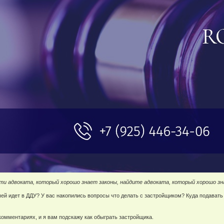
ти адвоката, который хорошо знает законы, найдите адвоката, который хорошо з
ей идет в ДДУ? У вас накопились вопросы что делать с застройщиком? Куда подавать 
омментариях, и я вам подскажу как обыграть застройщика.