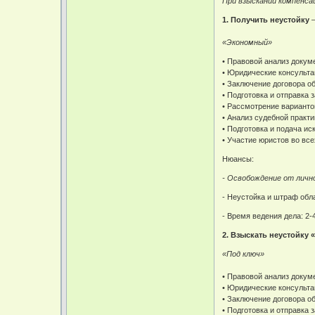
При взыскании компенса
1.
Получить неустойку
«Экономный»
• Правовой анализ докум
• Юридические консульта
• Заключение договора о
• Подготовка и отправка
• Рассмотрение варианто
• Анализ судебной практ
• Подготовка и подача ис
• Участие юристов во вс
Нюансы:
- Освобождение от личн
- Неустойка и штраф об
- Время ведения дела: 2-
2.
Взыскать неустойку 
«Под ключ»
• Правовой анализ докум
• Юридические консульта
• Заключение договора о
• Подготовка и отправка