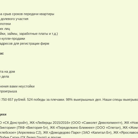
за срыв сроков передачи квартиры
 долевого участия
ипотеки
их лиц
йки, займы, заработные платы и т.д.)
и купли-продажи
адресов для регистрации фирм
ас
та на дом
е дела
чения вами неустойки
е проигрыша
8 750 657 рублей. 524 победы за плечами. 98% выигрышных дел. Наши спецы выигрыва
щики
О «СК Донстрой»), ЖК «Люберцы 2015/2016» (ООО «Самолет Девелопмент»), ЖК «Но
Виктории» (ПКФ «Виктория-5»), ЖК «Переделкино Ближнее» (ООО «Олета»), ЖК «Жем
глебское» (Апрелевка С2), ЖК «Домодедово Парк» (ЗАО «Капитал Б»), ЖК «Ярославс
обня Сити» (ГК Лидер Групп) и другие.