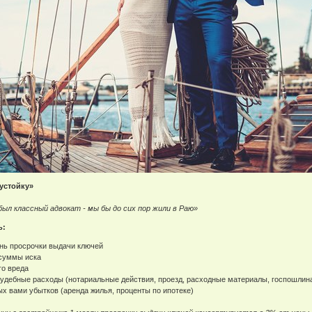
еустойку»
был классный адвокат - мы бы до сих пор жили в Раю»
ь:
ень просрочки выдачи ключей
 суммы иска
го вреда
судебные расходы (нотариальные действия, проезд, расходные материалы, госпошлина, 
х вами убытков (аренда жилья, проценты по ипотеке)