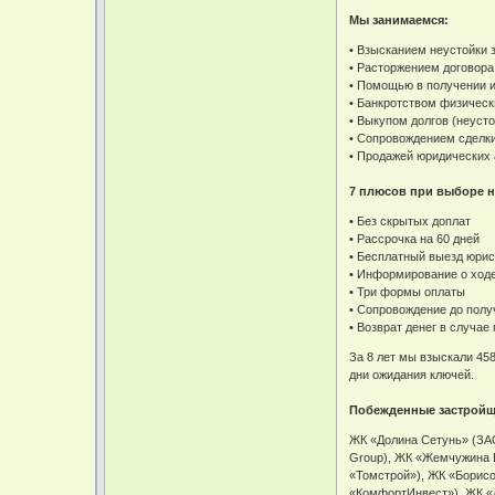
Мы занимаемся:
• Взысканием неустойки 
• Расторжением договора
• Помощью в получении 
• Банкротством физическ
• Выкупом долгов (неусто
• Сопровождением сделк
• Продажей юридических 
7 плюсов при выборе н
• Без скрытых доплат
• Рассрочка на 60 дней
• Бесплатный выезд юрис
• Информирование о ход
• Три формы оплаты
• Сопровождение до полу
• Возврат денег в случа
За 8 лет мы взыскали 45
дни ожидания ключей.
Побежденные застрой
ЖК «Долина Сетунь» (ЗА
Group), ЖК «Жемчужина 
«Томстрой»), ЖК «Борисо
«КомфортИнвест»), ЖК «Л