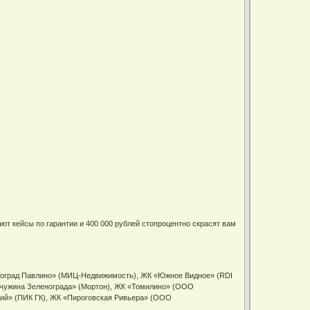
ют кейсы по гарантии и 400 000 рублей стопроцентно скрасят вам
воград Павлино» (МИЦ-Недвижимость), ЖК «Южное Видное» (RDI
чужина Зеленограда» (Мортон), ЖК «Томилино» (ООО
кий» (ПИК ГК), ЖК «Пироговская Ривьера» (ООО