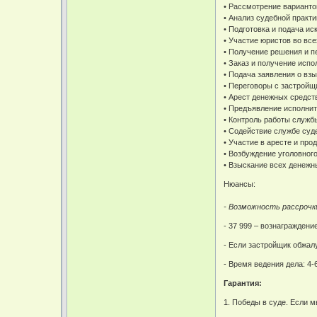
• Рассмотрение варианто
• Анализ судебной практ
• Подготовка и подача ис
• Участие юристов во вс
• Получение решения и п
• Заказ и получение испо
• Подача заявления о вз
• Переговоры с застройщ
• Арест денежных средст
• Предъявление исполнит
• Контроль работы служб
• Содействие службе суд
• Участие в аресте и пр
• Возбуждение уголовног
• Взыскание всех денежн
Нюансы:
- Возможность рассрочк
- 37 999 – вознаграждени
- Если застройщик обжал
- Время ведения дела: 4-
Гарантия:
1. Победы в суде. Если 