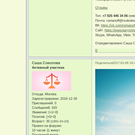
Отзывы
Тел.
+7 925 446 34 06
(еж
Почта: romanoff@rsokolo
ВК:
https://vk.com/romanof
Сайт:
https://www.baryshn
Skype, WhatsApp, Viber, T
Отредактировано Саша Со
0
Саша Соколова
Поделиться
2017-01-06 16:
Активный участник
Откуда:
Москва
Зарегистрирован
: 2016-12-30
Приглашений:
0
Сообщений:
320
Уважение:
[+1/-0]
Позитив:
[+0/-0]
Возраст:
35
[1991-03-23]
Провел на форуме:
10 часов 11 минут
Последний визит: