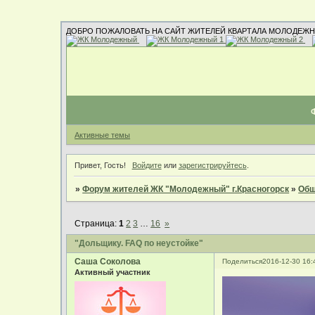
ДОБРО ПОЖАЛОВАТЬ НА САЙТ ЖИТЕЛЕЙ КВАРТАЛА МОЛОДЕЖН
Активные темы
Привет, Гость!
Войдите
или
зарегистрируйтесь
.
»
Форум жителей ЖК "Молодежный" г.Красногорск
»
Общ
Страница:
1
2
3
…
16
»
"Дольщику. FAQ по неустойке"
Саша Соколова
Поделиться
2016-12-30 16:
Активный участник