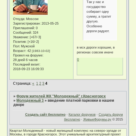
Так у нас и
государство
собирает одну
сумму, а тратит
Откуда:
Moscow
другую.
Зарегистрирован
: 2013-05-25
Особенно
Приглашений:
0
дороги радуют.
Сообщений:
324
Уважение:
[+67/-3]
Позитив:
[+16/-2]
Пол:
Мужской
в мск дороги хорошие, в
Возраст:
42
[1983-10-02]
регионах совсем иначе
Провел на форуме:
0
28 дней 6 часов
Последний визит:
2018-09-23 16:09:33
Страница:
«
1
2
3
4
»
Форум жителей ЖК "Молодежный" г.Красногорск
»
Молодежный 3
»
введение платной парковки в нашем
дворе
Создать сайт бесплатно
·
Каталог форумов
·
Создать форум
бесплатно
·
ЖивыеФорумы.ру
© 2015
Квартал Молодежный - новый жилищный комплекс на северо-западе от
Москвы, в городе Красногорск. Этот уникальный архитектурный проект