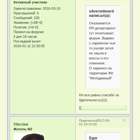
Активный участник
Зарегистрирован
: 2016-03-10
silveronboard
Приглашений:
0
написал(а):
Сообщений:
230
Уважение:
[+28/-0]
Оказывается
Позитив:
[+0/-0]
PR-департамент
Провел на форуме:
тут почитывает
2 дня 18 часов
форум. Видимо
Последний визит:
с паркингом чья-
2018-01-11 22:30:55
то ушлая затея
не зашла в
массы и его
отменили.
О паркинге на
территории ЖК
"Молодежный"
Но все равно спасибо за
бдительность)))))
0
62
Поделиться
2017-03-
Vileclaw
01 19:15:30
Житель М2
Egor