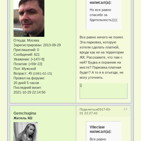
написал(а):
Но все равно
спасибо за
бдительность)))))
Все равно ничего не понял.
Откуда:
Москва
Эта парковка, которую
Зарегистрирован
: 2013-09-29
хотели сделать платной,
Приглашений:
0
вроде как не на территории
Сообщений:
621
ЖК. Расскажите, что там с
Уважение:
[+147/-8]
ней? Будка и охранник на
Позитив:
[+59/-22]
месте? Парковка платная
Пол:
Мужской
будет? А то я в отъезде, не
Возраст:
45
[1981-02-15]
могу уточнить.
Провел на форуме:
20 дней 5 часов
0
Последний визит:
2021-10-29 22:14:50
63
Поделиться
2017-03-
Gemchugina
01 22:27:42
Житель М2
Vileclaw
написал(а):
Все равно