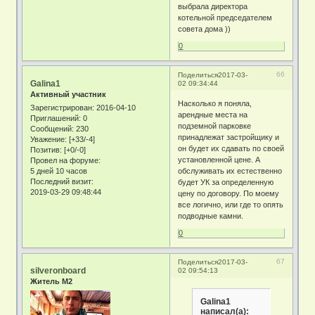
выбрала директора
котельной председателем
совета дома ))
0
66
Поделиться
2017-03-
Galina1
02 09:34:44
Активный участник
Насколько я поняла,
Зарегистрирован
: 2016-04-10
арендные места на
Приглашений:
0
подземной парковке
Сообщений:
230
принадлежат застройщику и
Уважение:
[+33/-4]
он будет их сдавать по своей
Позитив:
[+0/-0]
установленной цене. А
Провел на форуме:
5 дней 10 часов
обслуживать их естественно
Последний визит:
будет УК за определенную
2019-03-29 09:48:44
цену по договору. По моему
все логично, или где то опять
подводные камни.
0
67
Поделиться
2017-03-
silveronboard
02 09:54:13
Житель М2
Galina1
написал(а):