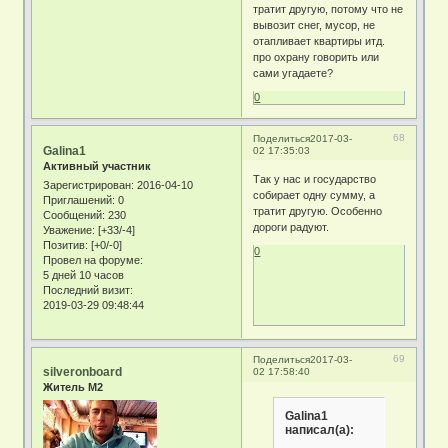
тратит другую, потому что не
вывозит снег, мусор, не
отапливает квартиры итд.
про охрану говорить или
сами угадаете?
0
68
Поделиться
2017-03-
Galina1
02 17:35:03
Активный участник
Так у нас и государство
Зарегистрирован
: 2016-04-10
собирает одну сумму, а
Приглашений:
0
тратит другую. Особенно
Сообщений:
230
дороги радуют.
Уважение:
[+33/-4]
Позитив:
[+0/-0]
0
Провел на форуме:
5 дней 10 часов
Последний визит:
2019-03-29 09:48:44
69
Поделиться
2017-03-
silveronboard
02 17:58:40
Житель М2
Galina1
написал(а):