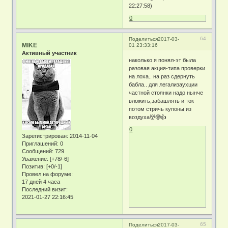
22:27:58)
0
64
Поделиться
2017-03-
MIKE
01 23:33:16
Активный участник
наколько я понял-эт была
разовая акция-типа проверки
на лоха.. на раз сдернуть
бабла.. для легализаухции
частной стоянки надо нынче
вложить,забашлять и ток
потом стричь купоны из
воздуха👹🤓👍
0
Зарегистрирован
: 2014-11-04
Приглашений:
0
Сообщений:
729
Уважение:
[+78/-6]
Позитив:
[+0/-1]
Провел на форуме:
17 дней 4 часа
Последний визит:
2021-01-27 22:16:45
65
Поделиться
2017-03-