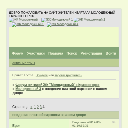
ДОБРО ПОЖАЛОВАТЬ НА САЙТ ЖИТЕЛЕЙ КВАРТАЛА МОЛОДЕЖНЫЙ
Г.КРАСНОГОРСК
Форум
Участники
Правила
Поиск
Регистрация
Войти
Активные темы
Привет, Гость!
Войдите
или
зарегистрируйтесь
.
»
Форум жителей ЖК "Молодежный" г.Красногорск
»
Молодежный 3
»
введение платной парковки в нашем
дворе
Страница:
«
1
2
3
4
введение платной парковки в нашем дворе
61
Поделиться
2017-03-
Egor
01 10:35:31