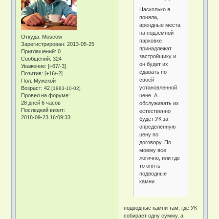
Насколько я
поняла,
арендные места
на подземной
Откуда:
Moscow
парковке
Зарегистрирован
: 2013-05-25
принадлежат
Приглашений:
0
застройщику и
Сообщений:
324
он будет их
Уважение:
[+67/-3]
сдавать по
Позитив:
[+16/-2]
своей
Пол:
Мужской
установленной
Возраст:
42
[1983-10-02]
цене. А
Провел на форуме:
28 дней 6 часов
обслуживать их
Последний визит:
естественно
2018-09-23 16:09:33
будет УК за
определенную
цену по
договору. По
моему все
логично, или где
то опять
подводные
камни.
подводные камни там, где УК
собирает одну сумму, а