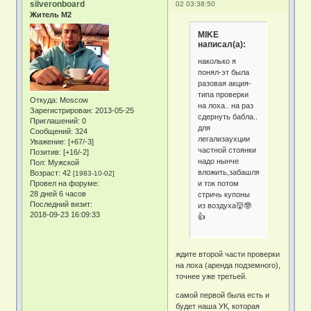
silveronboard
02 03:38:50
Житель М2
MIKE
написал(а):
наколько я
понял-эт была
разовая акция-
типа проверки
Откуда:
Moscow
на лоха.. на раз
Зарегистрирован
: 2013-05-25
сдернуть бабла..
Приглашений:
0
для
Сообщений:
324
легализаухции
Уважение:
[+67/-3]
частной стоянки
Позитив:
[+16/-2]
надо нынче
Пол:
Мужской
вложить,забашлять
Возраст:
42
[1983-10-02]
и ток потом
Провел на форуме:
28 дней 6 часов
стричь купоны
Последний визит:
из воздуха👹🤓
2018-09-23 16:09:33
👍
ждите второй части проверки
на лоха (аренда подземного),
точнее уже третьей.
самой первой была есть и
будет наша УК, которая