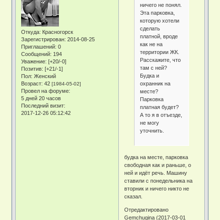
ничего не понял.
Эта парковка,
которую хотели
сделать
Откуда:
Красногорск
платной, вроде
Зарегистрирован
: 2014-08-25
как не на
Приглашений:
0
территории ЖК.
Сообщений:
194
Расскажите, что
Уважение:
[+20/-0]
там с ней?
Позитив:
[+21/-1]
Будка и
Пол:
Женский
охранник на
Возраст:
42
[1984-05-02]
Провел на форуме:
месте?
5 дней 20 часов
Парковка
Последний визит:
платная будет?
2017-12-26 05:12:42
А то я в отъезде,
не могу
уточнить.
будка на месте, парковка
свободная как и раньше, о
ней и идёт речь. Машину
ставили с понедельника на
вторник и ничего никто не
сказал.
Отредактировано
Gemchugina (2017-03-01