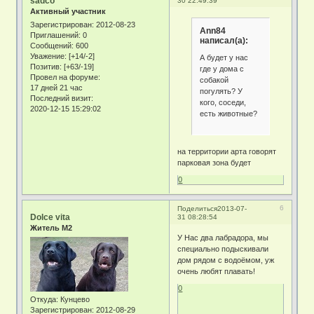
sadco
30 22:49:39
Активный участник
Зарегистрирован
: 2012-08-23
Ann84
Приглашений:
0
написал(а):
Сообщений:
600
Уважение:
[+14/-2]
А будет у нас
Позитив:
[+63/-19]
где у дома с
Провел на форуме:
собакой
17 дней 21 час
погулять? У
Последний визит:
кого, соседи,
2020-12-15 15:29:02
есть животные?
на территории арта говорят
парковая зона будет
0
6
Поделиться
2013-07-
Dolce vita
31 08:28:54
Житель М2
У Нас два лабрадора, мы
специально подыскивали
дом рядом с водоёмом, уж
очень любят плавать!
0
Откуда:
Кунцево
Зарегистрирован
: 2012-08-29