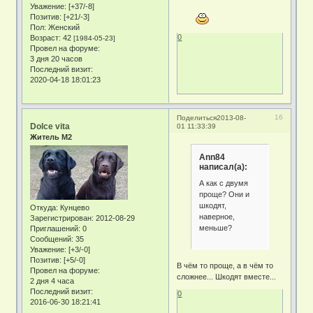
Уважение:
[+37/-8]
Позитив:
[+21/-3]
Пол:
Женский
0
Возраст:
42
[1984-05-23]
Провел на форуме:
3 дня 20 часов
Последний визит:
2020-04-18 18:01:23
16
Поделиться
2013-08-
Dolce vita
01 11:33:39
Житель М2
Ann84
написал(а):
А как с двумя
проще? Они и
шкодят,
Откуда:
Кунцево
наверное,
Зарегистрирован
: 2012-08-29
меньше?
Приглашений:
0
Сообщений:
35
Уважение:
[+3/-0]
Позитив:
[+5/-0]
В чём то проще, а в чём то
Провел на форуме:
сложнее... Шкодят вместе...
2 дня 4 часа
Последний визит:
0
2016-06-30 18:21:41