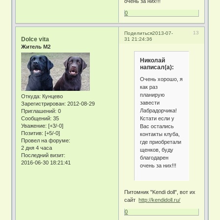
очень за них!!!
0
13
Поделиться
2013-07-
Dolce vita
31 21:24:36
Житель М2
Николай
написал(а):
Очень хорошо, я
как раз
планирую
Откуда:
Кунцево
завести
Зарегистрирован
: 2012-08-29
Лабрадорчика!
Приглашений:
0
Кстати если у
Сообщений:
35
Уважение:
[+3/-0]
Вас остались
Позитив:
[+5/-0]
контакты клуба,
Провел на форуме:
где приобретали
2 дня 4 часа
щенков, буду
Последний визит:
благодарен
2016-06-30 18:21:41
очень за них!!!
Питомник "Kendi doll", вот их
сайт
http://kendidoll.ru/
0