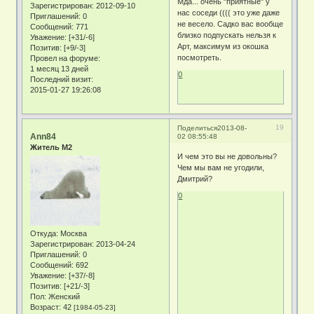
Мда... очень "приятные" у
Зарегистрирован
: 2012-09-10
нас соседи (((( это уже даже
Приглашений:
0
не весело. Садко вас вообще
Сообщений:
771
близко подпускать нельзя к
Уважение:
[+31/-6]
Арт, максимум из окошка
Позитив:
[+9/-3]
посмотреть.
Провел на форуме:
1 месяц 13 дней
0
Последний визит:
2015-01-27 19:26:08
19
Поделиться
2013-08-
Ann84
02 08:55:48
Житель М2
И чем это вы не довольны?
Чем мы вам не угодили,
Дмитрий?
0
Откуда:
Москва
Зарегистрирован
: 2013-04-24
Приглашений:
0
Сообщений:
692
Уважение:
[+37/-8]
Позитив:
[+21/-3]
Пол:
Женский
Возраст:
42
[1984-05-23]