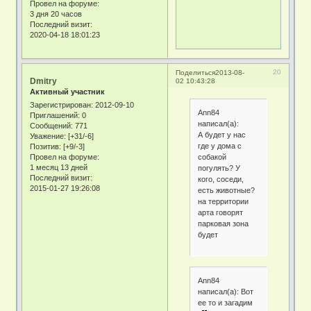
Провел на форуме:
3 дня 20 часов
Последний визит:
2020-04-18 18:01:23
20
Поделиться
2013-08-
Dmitry
02 10:43:28
Активный участник
Зарегистрирован
: 2012-09-10
Ann84
Приглашений:
0
написал(а):
Сообщений:
771
А будет у нас
Уважение:
[+31/-6]
где у дома с
Позитив:
[+9/-3]
собакой
Провел на форуме:
1 месяц 13 дней
погулять? У
Последний визит:
кого, соседи,
2015-01-27 19:26:08
есть животные?
на территории
арта говорят
парковая зона
будет
Ann84
написал(а): Вот
ее то и загадим