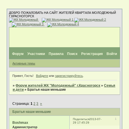
ДОБРО ПОЖАЛОВАТЬ НА САЙТ ЖИТЕЛЕЙ КВАРТАЛА МОЛОДЕЖНЫЙ
Г.КРАСНОГОРСК
Форум
Участники
Правила
Поиск
Регистрация
Войти
Активные темы
Привет, Гость!
Войдите
или
зарегистрируйтесь
.
»
Форум жителей ЖК "Молодежный" г.Красногорск
»
Семья
и дети
»
Братья наши меньшие
Страница:
1
2
3
»
Братья наши меньшие
1
Поделиться
2013-07-
Boshmax
29 17:45:29
Администратор