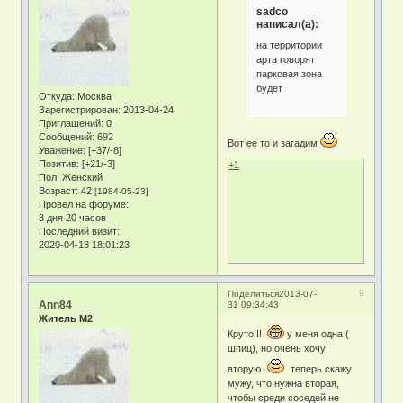
sadco
написал(а):
на территории
арта говорят
парковая зона
будет
Откуда:
Москва
Зарегистрирован
: 2013-04-24
Приглашений:
0
Сообщений:
692
Вот ее то и загадим
Уважение:
[+37/-8]
Позитив:
[+21/-3]
+1
Пол:
Женский
Возраст:
42
[1984-05-23]
Провел на форуме:
3 дня 20 часов
Последний визит:
2020-04-18 18:01:23
9
Поделиться
2013-07-
Ann84
31 09:34:43
Житель М2
Круто!!!
у меня одна (
шпиц), но очень хочу
вторую
теперь скажу
мужу, что нужна вторая,
чтобы среди соседей не