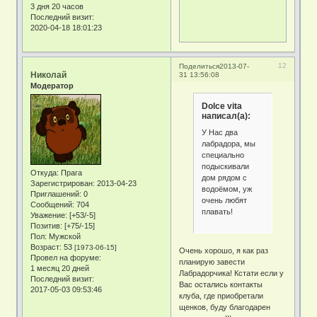
3 дня 20 часов
Последний визит:
2020-04-18 18:01:23
12
Поделиться
2013-07-
Николай
31 13:56:08
Модератор
Dolce vita
написал(а):
У Нас два
лабрадора, мы
специально
подыскивали
Откуда:
Прага
дом рядом с
Зарегистрирован
: 2013-04-23
водоёмом, уж
Приглашений:
0
очень любят
Сообщений:
704
плавать!
Уважение:
[+53/-5]
Позитив:
[+75/-15]
Пол:
Мужской
Возраст:
53
[1973-06-15]
Очень хорошо, я как раз
Провел на форуме:
планирую завести
1 месяц 20 дней
Лабрадорчика! Кстати если у
Последний визит:
Вас остались контакты
2017-05-03 09:53:46
клуба, где приобретали
щенков, буду благодарен