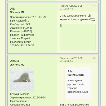
14
Поделиться
2013-08-
Alla
01 11:06:42
Житель М2
у нас щенок русского той-
Зарегистрирован
: 2013-01-29
терьера. Шоколодненький))))
Приглашений:
0
Сообщений:
349
0
Уважение:
[+17/-3]
Позитив:
[+185/-8]
Провел на форуме:
1 месяц 20 дней
Последний визит:
2018-04-20 13:36:35
15
Поделиться
2013-08-
Ann84
01 11:20:50
Житель М2
Alla
написал(а):
у нас щенок
русского той-
терьера.
Шоколодненький))))
Откуда:
Москва
Зарегистрирован
: 2013-04-24
Приглашений:
0
Сообщений:
692
Вот это наш размерчик!