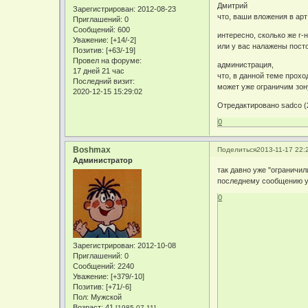
Дмитрий
Зарегистрирован
: 2012-08-23
что, ваши вложения в арт
Приглашений:
0
Сообщений:
600
интересно, сколько же г-н
Уважение:
[+14/-2]
или у вас налажены пост
Позитив:
[+63/-19]
Провел на форуме:
администрация,
17 дней 21 час
что, в данной теме прохо
Последний визит:
может уже ограничим зону
2020-12-15 15:29:02
Отредактировано sadco (2
0
Boshmax
Поделиться
2013-11-17 22:
Администратор
так давно уже "ограничил
последнему сообщению у
0
Зарегистрирован
: 2012-10-08
Приглашений:
0
Сообщений:
2240
Уважение:
[+379/-10]
Позитив:
[+71/-6]
Пол:
Мужской
Возраст:
41
[1985-07-11]