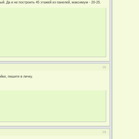
й. Да и не построить 45 этажей из панелей, максимум - 20-25.
28
йке, пишите в личку.
29