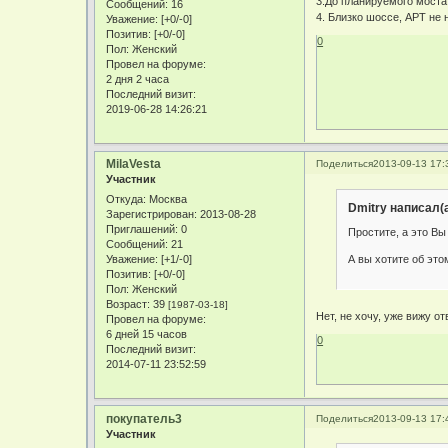
3.До планируемого моста,
Сообщений:
16
4. Близко шоссе, АРТ не 
Уважение:
[+0/-0]
Позитив:
[+0/-0]
0
Пол:
Женский
Провел на форуме:
2 дня 2 часа
Последний визит:
2019-06-28 14:26:21
MilaVesta
Поделиться
2013-09-13 17:
Участник
Откуда:
Москва
Dmitry написал(а
Зарегистрирован
: 2013-08-28
Приглашений:
0
Простите, а это В
Сообщений:
21
А вы хотите об этом
Уважение:
[+1/-0]
Позитив:
[+0/-0]
Пол:
Женский
Возраст:
39
[1987-03-18]
Нет, не хочу, уже вижу от
Провел на форуме:
6 дней 15 часов
0
Последний визит:
2014-07-11 23:52:59
покупатель3
Поделиться
2013-09-13 17:
Участник