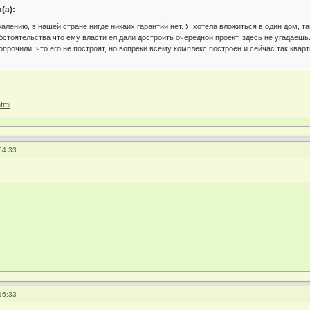
(а):
сожалению, в нашей стране нигде никаих гарантий нет. Я хотела вложиться в один дом, 
обстоятельства что ему власти ел дали достроить очередной проект, здесь не угада
опрочили, что его не построят, но вопреки всему комплекс построен и сейчас так кварт
html
54:33
16:33