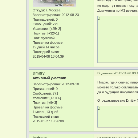
не надо тут новым покуп
Откуда:
г. Москва
Документы по М3 изучал, 
Зарегистрирован
: 2012-08-23
0
Приглашений:
0
Сообщений:
279
Уважение:
[+25/-2]
Позитив:
[+32/-1]
Пол:
Мужской
Провел на форуме:
19 дней 14 часов
Последний визит:
2015-04-08 18:04:39
Dmitry
Поделиться
2013-11-20 03:
Активный участник
Пиарю, где я сейчас пиарю
Зарегистрирован
: 2012-09-10
можете только соглашать
Приглашений:
0
да и будущим покупателя
Сообщений:
771
Уважение:
[+31/-6]
Отредактировано Dmitry (
Позитив:
[+9/-3]
Провел на форуме:
0
1 месяц 13 дней
Последний визит:
2015-01-27 19:26:08
lovireva
Поделиться
2013-11-20 12: