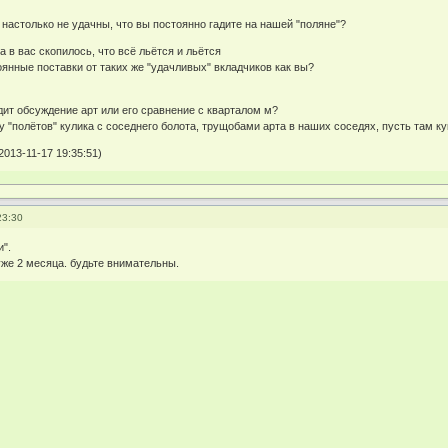
 настолько не удачны, что вы постоянно гадите на нашей "поляне"?
а в вас скопилось, что всё льётся и льётся
оянные поставки от таких же "удачливых" вкладчиков как вы?
дит обсуждение арт или его сравнение с кварталом м?
 "полётов" кулика с соседнего болота, трущобами арта в наших соседях, пусть там к
013-11-17 19:35:51)
23:30
и".
же 2 месяца. будьте внимательны.