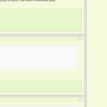
артиру не брать, тем более в панельном доме.
24
25