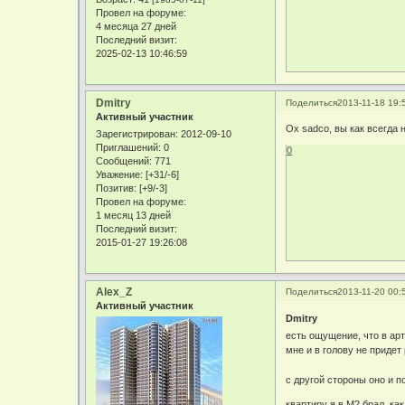
Провел на форуме:
4 месяца 27 дней
Последний визит:
2025-02-13 10:46:59
Dmitry
Поделиться
2013-11-18 19:
Активный участник
Ох sadco, вы как всегда 
Зарегистрирован
: 2012-09-10
Приглашений:
0
0
Сообщений:
771
Уважение:
[+31/-6]
Позитив:
[+9/-3]
Провел на форуме:
1 месяц 13 дней
Последний визит:
2015-01-27 19:26:08
Alex_Z
Поделиться
2013-11-20 00:
Активный участник
Dmitry
есть ощущение, что в ар
мне и в голову не придет
с другой стороны оно и п
квартиру я в М2 брал, ка