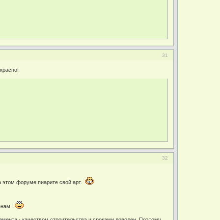
31
екрасно!
32
на этом форуме пиарите свой арт.
енам..
дамента - качеством строительства и сроками доволен. Поэтому