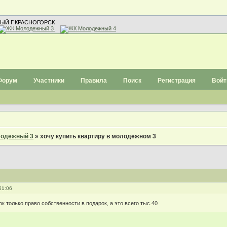
ЫЙ Г.КРАСНОГОРСК
Форум
Участники
Правила
Поиск
Регистрация
Войт
одежный 3
»
хочу купить квартиру в молодёжном 3
51:06
ок только право собственности в подарок, а это всего тыс.40