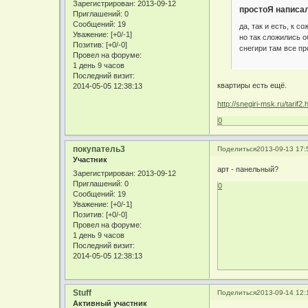
Зарегистрирован
: 2013-09-12
простоЯ написал
Приглашений:
0
Сообщений:
19
да, так и есть, к 
Уважение:
[+0/-1]
но так сложились 
Позитив:
[+0/-0]
снегири там все пр
Провел на форуме:
1 день 9 часов
Последний визит:
квартиры есть ещё.
2014-05-05 12:38:13
http://snegiri-msk.ru/tarif2.
0
покупатель3
Поделиться
2013-09-13 17:
Участник
арт - панельный?
Зарегистрирован
: 2013-09-12
Приглашений:
0
0
Сообщений:
19
Уважение:
[+0/-1]
Позитив:
[+0/-0]
Провел на форуме:
1 день 9 часов
Последний визит:
2014-05-05 12:38:13
Stuff
Поделиться
2013-09-14 12:
Активный участник