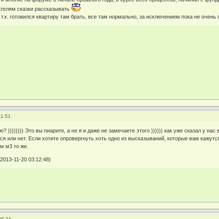
ателям сказки рассказывать
т.к. готовился квартиру там брать, все там нормально, за исключением пока не очень 
11:51
? )))))))) Это вы пиарите, а не я и даже не замечаете этого )))))) как уже сказал у нас
ся или нет. Если хотите опровергнуть хоть одно из высказываний, которые вам кажутс
м м3 то же.
2013-11-20 03:12:48)
26:24