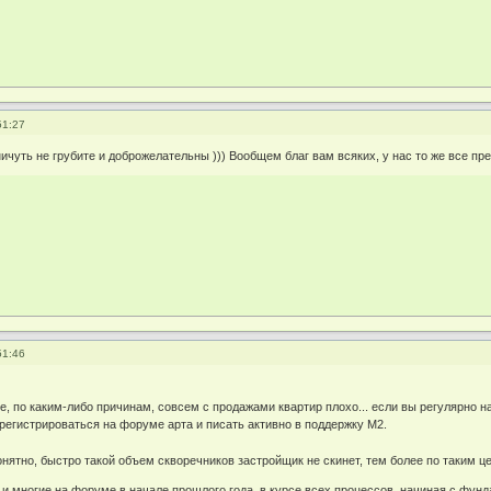
51:27
ничуть не грубите и доброжелательны ))) Вообщем благ вам всяких, у нас то же все пр
51:46
те, по каким-либо причинам, совсем с продажами квартир плохо... если вы регулярно 
 регистрироваться на форуме арта и писать активно в поддержку М2.
онятно, быстро такой объем скворечников застройщик не скинет, тем более по таким ц
к и многие на форуме в начале прошлого года, в курсе всех процессов, начиная с фун