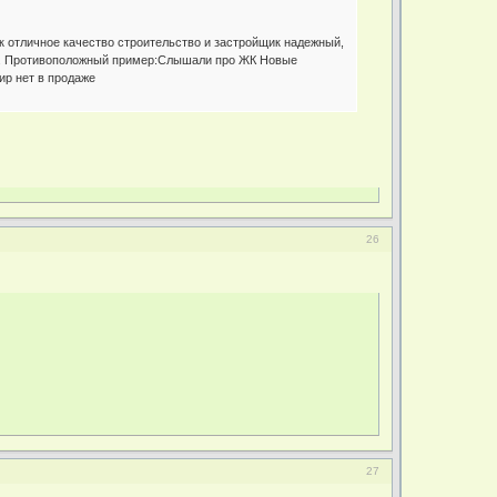
так отличное качество строительство и застройщик надежный,
ешь. Противоположный пример:Слышали про ЖК Новые
ир нет в продаже
26
27