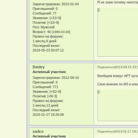
Я не знаю почему некотор
Зарегистрирован
: 2013-01-04
Приглашений:
0
0
Сообщений:
77
Уважение:
[+21/-0]
Позитив:
[+10/-0]
Пол:
Мужской
Возраст:
40
[1986-03-30]
Провел на форуме:
1 месяц 6 дней
Последний визит:
2019-05-23 00:07:12
Dmitry
Поделиться
2013-09-15 23:
Активный участник
Вообщем вокруг АРТ куча
Зарегистрирован
: 2012-09-10
Приглашений:
0
Свое мнение по М3 и аль
Сообщений:
771
Уважение:
[+31/-6]
0
Позитив:
[+9/-3]
Провел на форуме:
1 месяц 13 дней
Последний визит:
2015-01-27 19:26:08
sadco
Поделиться
2013-11-17 19:
Активный участник