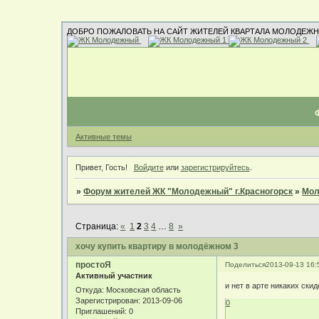
ДОБРО ПОЖАЛОВАТЬ НА САЙТ ЖИТЕЛЕЙ КВАРТАЛА МОЛОДЕЖН
Активные темы
Привет, Гость!
Войдите
или
зарегистрируйтесь
.
»
Форум жителей ЖК "Молодежный" г.Красногорск
»
Мол
Страница:
«
1
2
3
4
…
8
»
хочу купить квартиру в молодёжном 3
простоЯ
Поделиться
2013-09-13 16:
Активный участник
и нет в арте никаких скид
Откуда:
Московская область
Зарегистрирован
: 2013-09-06
0
Приглашений:
0