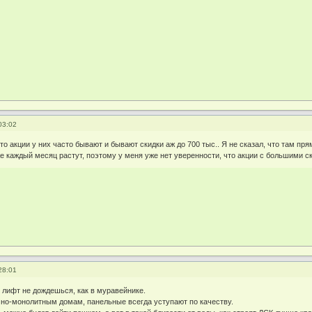
03:02
 что акции у них часто бывают и бывают скидки аж до 700 тыс.. Я не сказал, что там 
е каждый месяц растут, поэтому у меня уже нет уверенности, что акции с большими с
28:01
ю лифт не дождешься, как в муравейнике.
чно-монолитным домам, панельные всегда уступают по качеству.