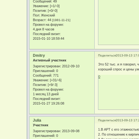
Сообщений:
49
Уважение:
[+1/-0]
Позитив:
[+0/-0]
Пол:
Женский
Возраст:
44
[1981-11-21]
Провел на форуме:
4 дня 8 часов
Последний визит:
2015-01-10 18:59:44
Dmitry
Поделиться
2013-09-13 17:
Активный участник
Это 52 тыс. и я говорил,
Зарегистрирован
: 2012-09-10
хороший спрос и цены уж
Приглашений:
0
Сообщений:
771
0
Уважение:
[+31/-6]
Позитив:
[+9/-3]
Провел на форуме:
1 месяц 13 дней
Последний визит:
2015-01-27 19:26:08
Julia
Поделиться
2013-09-13 17:
Участник
1.В АРТ с его этажность
Зарегистрирован
: 2013-09-08
2. По отношению к кирпи
Приглашений:
0