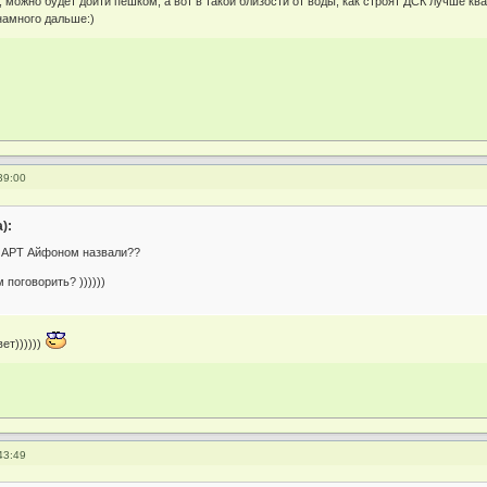
 можно будет дойти пешком, а вот в такой близости от воды, как строят ДСК лучше кв
намного дальше:)
39:00
):
ы АРТ Айфоном назвали??
 поговорить? ))))))
вет))))))
43:49