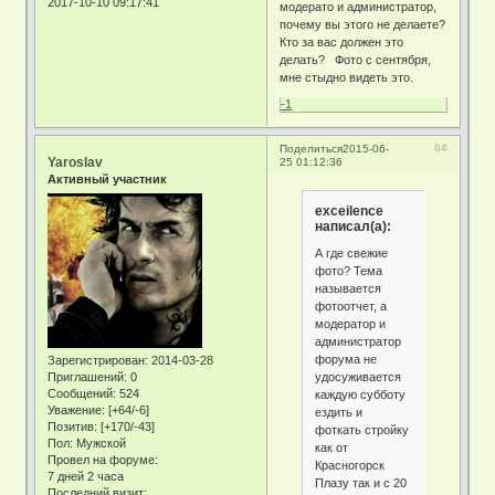
2017-10-10 09:17:41
модерато и администратор,
почему вы этого не делаете?
Кто за вас должен это
делать? Фото с сентября,
мне стыдно видеть это.
-1
64
Поделиться
2015-06-
Yaroslav
25 01:12:36
Активный участник
exceilence
написал(а):
А где свежие
фото? Тема
называется
фотоотчет, а
модератор и
администратор
форума не
Зарегистрирован
: 2014-03-28
удосуживается
Приглашений:
0
Сообщений:
524
каждую субботу
Уважение:
[+64/-6]
ездить и
Позитив:
[+170/-43]
фоткать стройку
Пол:
Мужской
как от
Провел на форуме:
Красногорск
7 дней 2 часа
Плазу так и с 20
Последний визит: