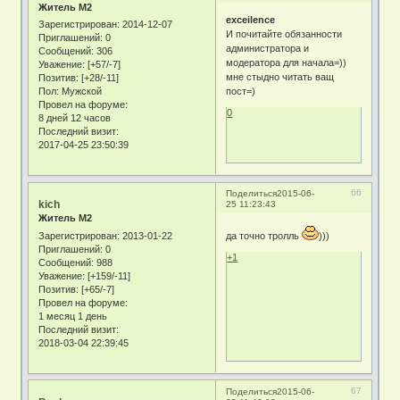
Житель М2
exceilence
Зарегистрирован
: 2014-12-07
И почитайте обязанности
Приглашений:
0
администратора и
Сообщений:
306
модератора для начала=))
Уважение:
[+57/-7]
мне стыдно читать ващ
Позитив:
[+28/-11]
пост=)
Пол:
Мужской
Провел на форуме:
0
8 дней 12 часов
Последний визит:
2017-04-25 23:50:39
66
Поделиться
2015-06-
kich
25 11:23:43
Житель М2
Зарегистрирован
: 2013-01-22
да точно тролль
)))
Приглашений:
0
+1
Сообщений:
988
Уважение:
[+159/-11]
Позитив:
[+65/-7]
Провел на форуме:
1 месяц 1 день
Последний визит:
2018-03-04 22:39:45
67
Поделиться
2015-06-