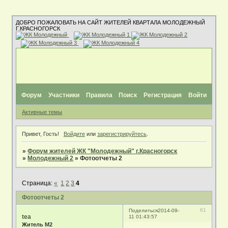
ДОБРО ПОЖАЛОВАТЬ НА САЙТ ЖИТЕЛЕЙ КВАРТАЛА МОЛОДЕЖНЫЙ
Г.КРАСНОГОРСК
Форум
Участники
Правила
Поиск
Регистрация
Войти
Активные темы
Привет, Гость!
Войдите
или
зарегистрируйтесь
.
»
Форум жителей ЖК "Молодежный" г.Красногорск
»
Молодежный 2
»
Фотоотчеты 2
Страница:
«
1
2
3
4
Фотоотчеты 2
61
Поделиться
2014-09-
tea
11 01:43:57
Житель М2