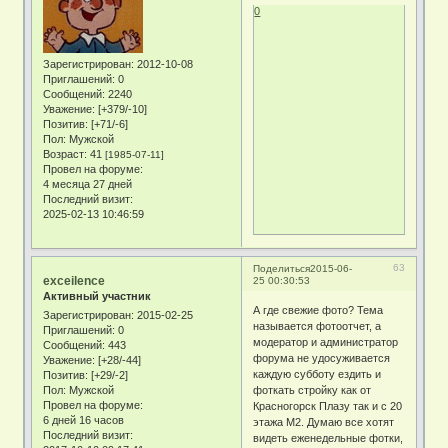
0
Зарегистрирован
: 2012-10-08
Приглашений:
0
Сообщений:
2240
Уважение:
[+379/-10]
Позитив:
[+71/-6]
Пол:
Мужской
Возраст:
41
[1985-07-11]
Провел на форуме:
4 месяца 27 дней
Последний визит:
2025-02-13 10:46:59
63
Поделиться
2015-06-
exceilence
25 00:30:53
Активный участник
А где свежие фото? Тема
Зарегистрирован
: 2015-02-25
называется фотоотчет, а
Приглашений:
0
модератор и администратор
Сообщений:
443
форума не удосуживается
Уважение:
[+28/-44]
каждую субботу ездить и
Позитив:
[+29/-2]
фоткать стройку как от
Пол:
Мужской
Провел на форуме:
Красногорск Плазу так и с 20
6 дней 16 часов
этажа М2. Думаю все хотят
Последний визит:
видеть еженедельные фотки,