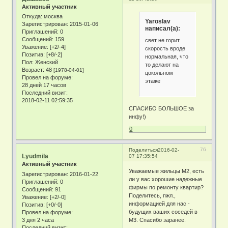
Активный участник
Откуда:
москва
Yaroslav
Зарегистрирован
: 2015-01-06
написал(а):
Приглашений:
0
Сообщений:
159
свет не горит
Уважение:
[+2/-4]
скорость вроде
Позитив:
[+8/-2]
нормальная, что
Пол:
Женский
то делают на
Возраст:
48
[1978-04-01]
цокольном
Провел на форуме:
этаже
28 дней 17 часов
Последний визит:
2018-02-11 02:59:35
СПАСИБО БОЛЬШОЕ за
инфу!)
0
76
Поделиться
2016-02-
Lyudmila
07 17:35:54
Активный участник
Уважаемые жильцы М2, есть
Зарегистрирован
: 2016-01-22
ли у вас хорошие надежные
Приглашений:
0
фирмы по ремонту квартир?
Сообщений:
91
Поделитесь, пжл.,
Уважение:
[+2/-0]
информацией для нас -
Позитив:
[+0/-0]
будущих ваших соседей в
Провел на форуме:
3 дня 2 часа
М3. Спасибо заранее.
Последний визит: