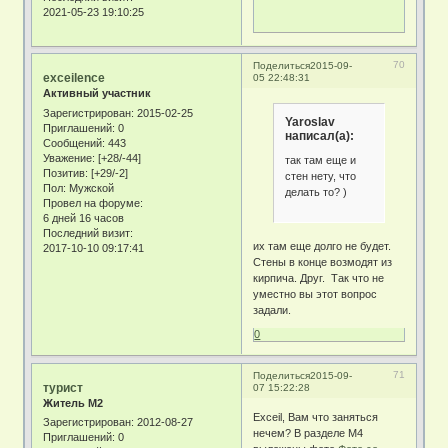
2021-05-23 19:10:25
70
Поделиться
2015-09-
exceilence
05 22:48:31
Активный участник
Зарегистрирован
: 2015-02-25
Yaroslav
Приглашений:
0
написал(а):
Сообщений:
443
Уважение:
[+28/-44]
так там еще и
Позитив:
[+29/-2]
стен нету, что
Пол:
Мужской
делать то? )
Провел на форуме:
6 дней 16 часов
Последний визит:
их там еще долго не будет.
2017-10-10 09:17:41
Стены в конце возмодят из
кирпича. Друг. Так что не
уместно вы этот вопрос
задали.
0
71
Поделиться
2015-09-
турист
07 15:22:28
Житель М2
Exceil, Вам что заняться
Зарегистрирован
: 2012-08-27
нечем? В разделе М4
Приглашений:
0