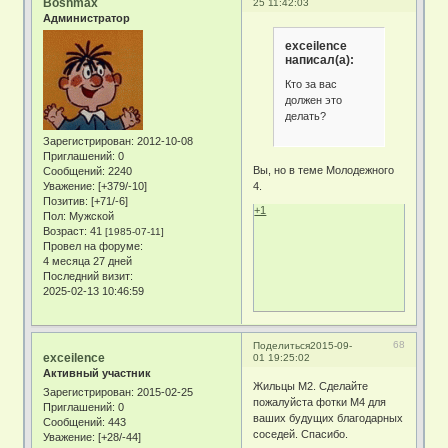
Boshmax
25 11:42:03
Администратор
exceilence
написал(а):
Кто за вас
должен это
делать?
Зарегистрирован
: 2012-10-08
Приглашений:
0
Вы, но в теме Молодежного
Сообщений:
2240
Уважение:
[+379/-10]
4.
Позитив:
[+71/-6]
+1
Пол:
Мужской
Возраст:
41
[1985-07-11]
Провел на форуме:
4 месяца 27 дней
Последний визит:
2025-02-13 10:46:59
68
Поделиться
2015-09-
exceilence
01 19:25:02
Активный участник
Жильцы М2. Сделайте
Зарегистрирован
: 2015-02-25
пожалуйста фотки М4 для
Приглашений:
0
ваших будущих благодарных
Сообщений:
443
соседей. Спасибо.
Уважение:
[+28/-44]