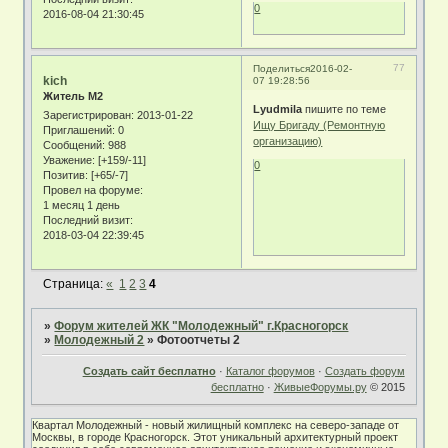
0
2016-08-04 21:30:45
77
Поделиться
2016-02-
kich
07 19:28:56
Житель М2
Lyudmila
пишите по теме
Зарегистрирован
: 2013-01-22
Ищу Бригаду (Ремонтную
Приглашений:
0
организацию)
Сообщений:
988
Уважение:
[+159/-11]
0
Позитив:
[+65/-7]
Провел на форуме:
1 месяц 1 день
Последний визит:
2018-03-04 22:39:45
Страница:
«
1
2
3
4
»
Форум жителей ЖК "Молодежный" г.Красногорск
»
Молодежный 2
»
Фотоотчеты 2
Создать сайт бесплатно
·
Каталог форумов
·
Создать форум
бесплатно
·
ЖивыеФорумы.ру
© 2015
Квартал Молодежный - новый жилищный комплекс на северо-западе от
Москвы, в городе Красногорск. Этот уникальный архитектурный проект