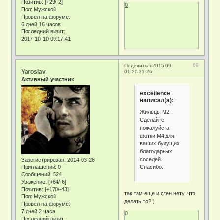
Позитив:
[+29/-2]
0
Пол:
Мужской
Провел на форуме:
6 дней 16 часов
Последний визит:
2017-10-10 09:17:41
69
Поделиться
2015-09-
Yaroslav
01 20:31:26
Активный участник
exceilence
написал(а):
Жильцы М2.
Сделайте
пожалуйста
фотки М4 для
ваших будущих
благодарных
соседей.
Зарегистрирован
: 2014-03-28
Спасибо.
Приглашений:
0
Сообщений:
524
Уважение:
[+64/-6]
Позитив:
[+170/-43]
так там еще и стен нету, что
Пол:
Мужской
делать то? )
Провел на форуме:
7 дней 2 часа
0
Последний визит: