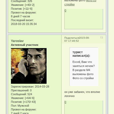
выложены фото
Фото со
Сообщений:
326
стройки
Уважение:
[+40/-2]
Позитив:
[+11/-6]
0
Провел на форуме:
8 дней 7 часов
Последний визит:
2018-03-20 15:35:34
72
Поделиться
2015-09-
Yaroslav
07 17:46:52
Активный участник
турист
написал(а):
Exceil, Вам что
заняться нечем?
В разделе М4
выложены фото
Фото со стройки
Зарегистрирован
: 2014-03-28
Приглашений:
0
он уже забанен, что вполне
Сообщений:
524
логично
Уважение:
[+64/-6]
Позитив:
[+170/-43]
0
Пол:
Мужской
Провел на форуме:
7 дней 2 часа