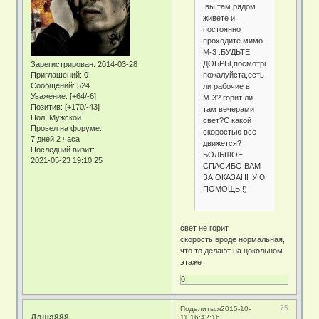
,вы там рядом
живете и
постоянно
проходите мимо
М-3 .БУДЬТЕ
ДОБРЫ,посмотрите
Зарегистрирован
: 2014-03-28
пожалуйста,есть
Приглашений:
0
Сообщений:
524
ли рабочие в
Уважение:
[+64/-6]
М-3? горит ли
Позитив:
[+170/-43]
там вечерами
Пол:
Мужской
свет?С какой
Провел на форуме:
скоростью все
7 дней 2 часа
движется?
Последний визит:
БОЛЬШОЕ
2021-05-23 19:10:25
СПАСИБО ВАМ
ЗА ОКАЗАННУЮ
ПОМОЩЬ!!)
свет не горит
скорость вроде нормальная,
что то делают на цокольном
этаже
0
75
Поделиться
2015-10-
Даша888
11 16:42:16