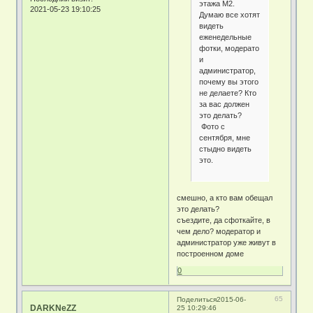
этажа М2.
2021-05-23 19:10:25
Думаю все хотят
видеть
еженедельные
фотки, модерато
и
администратор,
почему вы этого
не делаете? Кто
за вас должен
это делать?
Фото с
сентября, мне
стыдно видеть
это.
смешно, а кто вам обещал
это делать?
съездите, да сфоткайте, в
чем дело? модератор и
администратор уже живут в
построенном доме
0
65
Поделиться
2015-06-
DARKNeZZ
25 10:29:46