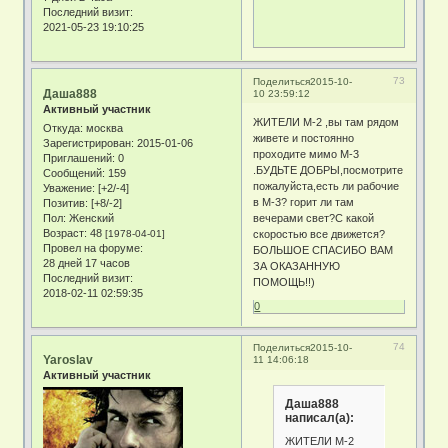
Последний визит:
2021-05-23 19:10:25
73
Поделиться
2015-10-
Даша888
10 23:59:12
Активный участник
ЖИТЕЛИ М-2 ,вы там рядом
Откуда:
москва
живете и постоянно
Зарегистрирован
: 2015-01-06
проходите мимо М-3
Приглашений:
0
.БУДЬТЕ ДОБРЫ,посмотрите
Сообщений:
159
пожалуйста,есть ли рабочие
Уважение:
[+2/-4]
в М-3? горит ли там
Позитив:
[+8/-2]
Пол:
Женский
вечерами свет?С какой
Возраст:
48
[1978-04-01]
скоростью все движется?
Провел на форуме:
БОЛЬШОЕ СПАСИБО ВАМ
28 дней 17 часов
ЗА ОКАЗАННУЮ
Последний визит:
ПОМОЩЬ!!)
2018-02-11 02:59:35
0
74
Поделиться
2015-10-
Yaroslav
11 14:06:18
Активный участник
Даша888
написал(а):
ЖИТЕЛИ М-2