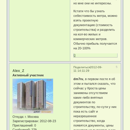
но мне они не интересны.
Кстати что бы узнать
себестоимость метра, можно
взять проектную
документацию (стоимость
строительства) и разделить
на кол-во жилых и
коммерческих метров.
Обычно прибыль получается
на 20-100%
0
5
Поделиться
2012-09-
Alex_Z
11 14:11:29
Активный участник
dm7ru
, в первом посте я об
этом и пытался сказать, что
сейчас у Кроста цены
занижены отсутствием
каких-либо внятных
документов по
строительству, по-сути у них
пока есть сайт и
неразрешенное
Откуда:
г. Москва
строительство, когда
Зарегистрирован
: 2012-08-23
Приглашений:
0
появятся документы, цены
Сообщений:
279