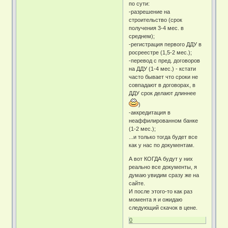
по сути:
-разрешение на
строительство (срок
получения 3-4 мес. в
среднем);
-регистрация первого ДДУ в
росреестре (1,5-2 мес.);
-перевод с пред. договоров
на ДДУ (1-4 мес.) - кстати
часто бывает что сроки не
совпадают в договорах, в
ДДУ срок делают длиннее
)
-аккредитация в
неаффилированном банке
(1-2 мес.);
...и только тогда будет все
как у нас по документам.
А вот КОГДА будут у них
реально все документы, я
думаю увидим сразу же на
сайте.
И после этого-то как раз
момента я и ожидаю
следующий скачок в цене.
0