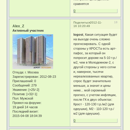
сравнятся
0
18
Поделиться
2012-11-
Alex_Z
16 10:20:49
Активный участник
logost
, Какая ситуация будет
на выходе очень сложно
прогнозировать. С одной
стороны у КРОСТа есть арт-
пафос, за который он
попросит дороже на 5-10 т.р./
м2, чем в Молодежном-2, с
другой стороны у него сотни
и, наверное, тысячи
Откуда:
г. Москва
нереализованных квартир,
Зарегистрирован
: 2012-08-23
Приглашений:
0
спрос будет значительно
Сообщений:
279
меньше, а значит и цены
Уважение:
[+25/-2]
ниже... мой скромный
Позитив:
[+32/-1]
прогноз, с учетом инфляции,
Пол:
Мужской
после ГК в двух объектах:
Провел на форуме:
Крост - 120-130 т.р./м2 (для
19 дней 14 часов
однушки), М2 - 110-120 т.р./
Последний визит:
м2 (для однушки).
2015-04-08 18:04:39
0