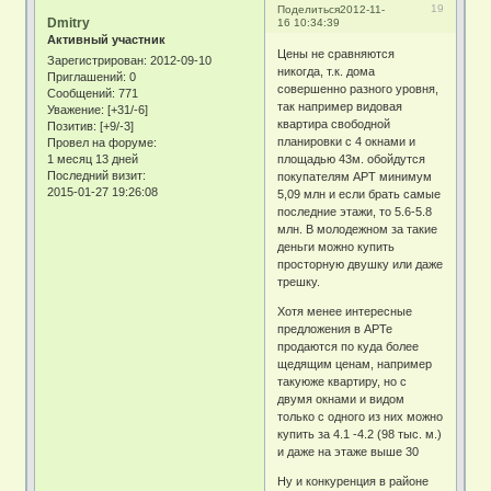
19
Поделиться
2012-11-
Dmitry
16 10:34:39
Активный участник
Цены не сравняются
Зарегистрирован
: 2012-09-10
никогда, т.к. дома
Приглашений:
0
совершенно разного уровня,
Сообщений:
771
так например видовая
Уважение:
[+31/-6]
квартира свободной
Позитив:
[+9/-3]
планировки с 4 окнами и
Провел на форуме:
1 месяц 13 дней
площадью 43м. обойдутся
Последний визит:
покупателям АРТ минимум
2015-01-27 19:26:08
5,09 млн и если брать самые
последние этажи, то 5.6-5.8
млн. В молодежном за такие
деньги можно купить
просторную двушку или даже
трешку.
Хотя менее интересные
предложения в АРТе
продаются по куда более
щедящим ценам, например
такуюже квартиру, но с
двумя окнами и видом
только с одного из них можно
купить за 4.1 -4.2 (98 тыс. м.)
и даже на этаже выше 30
Ну и конкуренция в районе