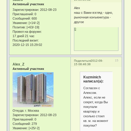
Активный участник
Alex
Зарегистрирован
: 2012-08-23
наш с Вами взгляд - одно,
Приглашений:
0
рыночная конъюнктура -
Сообщений:
600
другое
Уважение:
[+14/-2]
Позитив:
[+63/-19]
0
Провел на форуме:
17 дней 21 час
Последний визит:
2020-12-15 15:29:02
15
Поделиться
2012-09-
Alex_Z
15 08:46:38
Активный участник
Kuzminich
написал(а):
Согласен с
Алексом.
Алекс, если не
секрет, когда Вы
покупали
Откуда:
г. Москва
квартиру и
Зарегистрирован
: 2012-08-23
сколько стоил
Приглашений:
0
кв. м. на момент
Сообщений:
279
покупки?
Уважение:
[+25/-2]