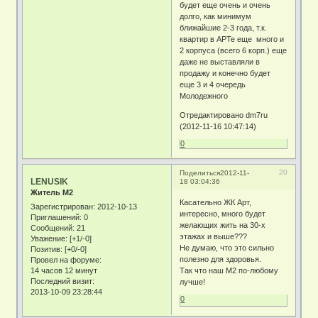
будет еще очень и очень
долго, как минимум
ближайшие 2-3 года, т.к.
квартир в АРТе еще много и
2 корпуса (всего 6 корп.) еще
даже не выставляли в
продажу и конечно будет
еще 3 и 4 очередь
Молодежного
Отредактировано dm7ru
(2012-11-16 10:47:14)
0
20
Поделиться
2012-11-
LENUSIK
18 03:04:36
Житель М2
Касательно ЖК Арт,
Зарегистрирован
: 2012-10-13
интересно, много будет
Приглашений:
0
желающих жить на 30-х
Сообщений:
21
этажах и выше???
Уважение:
[+1/-0]
Не думаю, что это сильно
Позитив:
[+0/-0]
полезно для здоровья.
Провел на форуме:
14 часов 12 минут
Так что наш М2 по-любому
Последний визит:
лучше!
2013-10-09 23:28:44
0