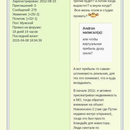
третий будет? а потом когда
Зарегистрирован
: 2012-08-23
Приглашений:
0
вырастет? а внуки когда?
Сообщений:
279
Всю жизнь чтоли в студии
Уважение:
[+25/-2]
прожить?
Позитив:
[+32/-1]
Пол:
Мужской
Провел на форуме:
Andron
19 дней 14 часов
написал(а):
Последний визит:
или чтобы
2015-04-08 18:04:39
виртуальная
прибыль душу
грела?
А вот прибыль-то самая-
штонинаесть реальная, для
тех кто понимает, что и куда
вкладывать.
В начале 2011г. я активно
присматривал недвижимость
в МО, тогда обратил
внимание на объект
Новокосино-2 (там где Путин
недавно метро открывал),
тогда это был просто
Кландайк для инвестора.
Люди сметали по