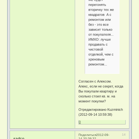
перегонять
вторичку тех же
квадратов А с
ремонтом или
без - это все
зависит только
от покупателя...
ИМХО: лучше
продавать с
чистовой
отделкой, чем с
хреновым
ремонтом...
Согласен с Алексом.
Алекс, если не секрет, когда
Вы покупали квартиру и
сколько стоил кв. м. на
момент покупки?
Отредактировано Kuzminich
(2012-09-14 10:59:38)
0
14
Поделиться
2012-09-
sadco
14 20:39:32