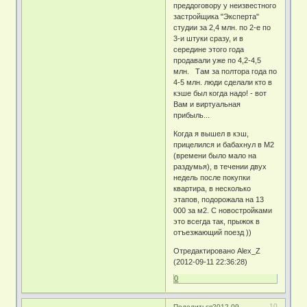
преддоговору у неизвестного
застройщика "Эксперта"
студии за 2,4 млн. по 2-е по
3-и штуки сразу, и в
середине этого года
продавали уже по 4,2-4,5
млн. Там за полтора года по
4-5 млн. люди сделали кто в
кэше был когда надо! - вот
Вам и виртуальная
прибыль...
Когда я вышел в кэш,
прицелился и бабахнул в М2
(времени было мало на
раздумья), в течении двух
недель после покупки
квартира, в несколько
этапов, подорожала на 13
000 за м2. С новостройками
это всегда так, прыжок в
отъезжающий поезд ))
Отредактировано Alex_Z
(2012-09-11 22:36:28)
0
10
Поделиться
2012-09-