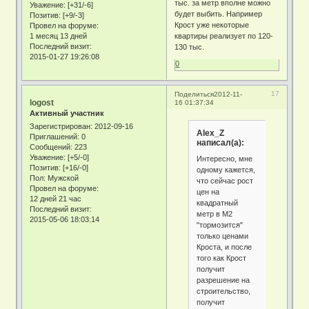
тыс. за метр вполне можно
Уважение:
[+31/-6]
будет выбить. Например
Позитив:
[+9/-3]
Крост уже некоторые
Провел на форуме:
1 месяц 13 дней
квартиры реализует по 120-
Последний визит:
130 тыс.
2015-01-27 19:26:08
0
17
Поделиться
2012-11-
logost
16 01:37:34
Активный участник
Зарегистрирован
: 2012-09-16
Alex_Z
Приглашений:
0
написал(а):
Сообщений:
223
Уважение:
[+5/-0]
Интересно, мне
Позитив:
[+16/-0]
одному кажется,
Пол:
Мужской
что сейчас рост
Провел на форуме:
цен на
12 дней 21 час
квадратный
Последний визит:
метр в М2
2015-05-06 18:03:14
"тормозится"
только ценами
Кроста, и после
того как Крост
получит
разрешение на
строительство,
получит