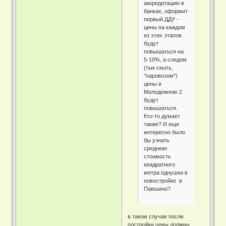
аккредитацию в
банках, оформит
первый ДДУ -
цены на каждом
из этих этапов
будут
повышаться на
5-10%, а следом
(тык скыть,
"паровозом")
цены в
Молодежном-2
будут
повышаться.
Кто-то думает
также? И еще
интересно было
бы узнать
среднюю
стоимость
квадратного
метра однушки в
новостройке в
Павшино?
в таком случае после
постройки цены должны