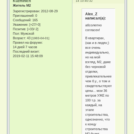
Kuzminich
14 10:40:32
Житель М2
Зарегистрирован
: 2012-08-29
Alex_Z
Приглашений:
0
написал(а):
Сообщений:
165
Уважение:
[+27/-0]
абсолютно
Позитив:
[+33/-2]
согласен!
Пол:
Мужской
В квартирах,
Возраст:
43
[1983-04-01]
Провел на форуме:
(как и в людях;)
14 дней 7 часов
все очень
Последний визит:
индивидуально,
2019-02-11 15:48:09
но на мой
взгляд, М2, даже
без черновой
отделки,
привлекательнее
чем б.у., о том и
свидетельствуют
цены... мои 36
метров УЖЕ по
100 т.р. за
каждый, на
этапе
строительства,
однозначно, что
к концу
строительства
М2 будет