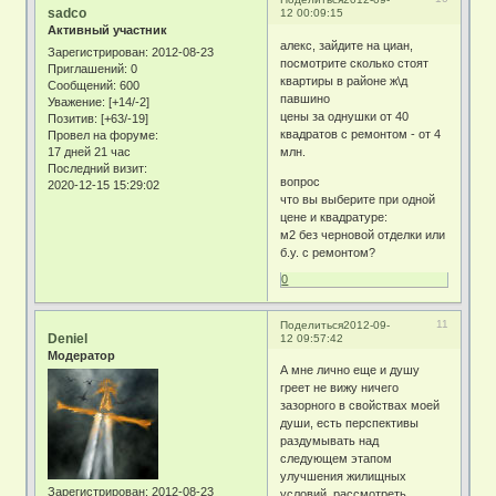
sadco
12 00:09:15
Активный участник
алекс, зайдите на циан,
Зарегистрирован
: 2012-08-23
посмотрите сколько стоят
Приглашений:
0
квартиры в районе ж\д
Сообщений:
600
павшино
Уважение:
[+14/-2]
цены за однушки от 40
Позитив:
[+63/-19]
квадратов с ремонтом - от 4
Провел на форуме:
17 дней 21 час
млн.
Последний визит:
вопрос
2020-12-15 15:29:02
что вы выберите при одной
цене и квадратуре:
м2 без черновой отделки или
б.у. с ремонтом?
0
11
Поделиться
2012-09-
Deniel
12 09:57:42
Модератор
А мне лично еще и душу
греет не вижу ничего
зазорного в свойствах моей
души, есть перспективы
раздумывать над
следующем этапом
улучшения жилищных
Зарегистрирован
: 2012-08-23
условий, рассмотреть