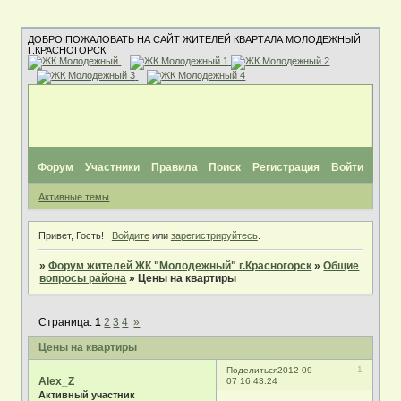
ДОБРО ПОЖАЛОВАТЬ НА САЙТ ЖИТЕЛЕЙ КВАРТАЛА МОЛОДЕЖНЫЙ
Г.КРАСНОГОРСК
Форум
Участники
Правила
Поиск
Регистрация
Войти
Активные темы
Привет, Гость!
Войдите
или
зарегистрируйтесь
.
»
Форум жителей ЖК "Молодежный" г.Красногорск
»
Общие
вопросы района
»
Цены на квартиры
Страница:
1
2
3
4
»
Цены на квартиры
1
Поделиться
2012-09-
Alex_Z
07 16:43:24
Активный участник