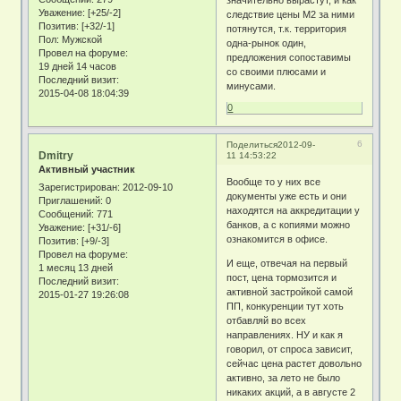
значительно вырастут, и как
Уважение:
[+25/-2]
следствие цены М2 за ними
Позитив:
[+32/-1]
потянутся, т.к. территория
Пол:
Мужской
одна-рынок один,
Провел на форуме:
предложения сопоставимы
19 дней 14 часов
со своими плюсами и
Последний визит:
минусами.
2015-04-08 18:04:39
0
6
Поделиться
2012-09-
Dmitry
11 14:53:22
Активный участник
Вообще то у них все
Зарегистрирован
: 2012-09-10
документы уже есть и они
Приглашений:
0
находятся на аккредитации у
Сообщений:
771
банков, а с копиями можно
Уважение:
[+31/-6]
ознакомится в офисе.
Позитив:
[+9/-3]
Провел на форуме:
И еще, отвечая на первый
1 месяц 13 дней
пост, цена тормозится и
Последний визит:
активной застройкой самой
2015-01-27 19:26:08
ПП, конкуренции тут хоть
отбавляй во всех
направлениях. НУ и как я
говорил, от спроса зависит,
сейчас цена растет довольно
активно, за лето не было
никаких акций, а в августе 2