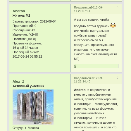
8
Поделиться
2012-09-
Andron
11 20:07:31
Житель М2
А вы все купили, чтобы
Зарегистрирован
: 2012-09-04
Приглашений:
0
продать потом дороже?
Сообщений:
43
или чтобы виртуальная
Уважение:
[+2/-0]
прибыль душу грела?
Позитив:
[+0/-0]
интересно было бы
Провел на форуме:
послушать практикующего
16 дней 14 часов
риэлтора...что он может
Последний визит:
сказать на счет ликвидности
2017-03-24 08:55:22
М2)
0
9
Поделиться
2012-09-
Alex_Z
11 22:34:45
Активный участник
Andron
, я не риелтор, и
вместе с приобретением
жилья, приобретаю хорошие
инвестиции... Меня удивляет,
конечно, на всех форумах
ужасная нелюбовь к
инвесторам ... Я взял
студию., конечно в двоем с
женой помещусь, а если кто
Откуда:
г. Москва