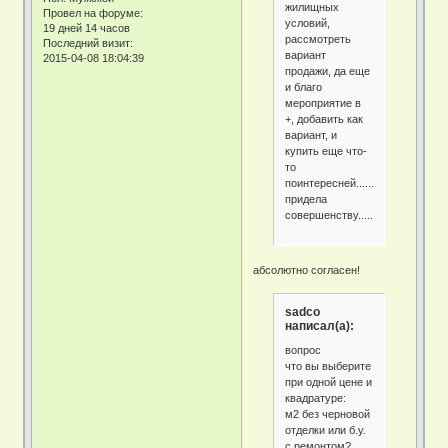
жилищных
Провел на форуме:
условий,
19 дней 14 часов
рассмотреть
Последний визит:
вариант
2015-04-08 18:04:39
продажи, да еще
и благо
мероприятие в
+, добавить как
вариант, и
купить еще что-
то
поинтересней..........нет
придела
совершенству......
абсолютно согласен!
sadco
написал(а):
вопрос
что вы выберите
при одной цене и
квадратуре:
м2 без черновой
отделки или б.у.
с ремонтом?