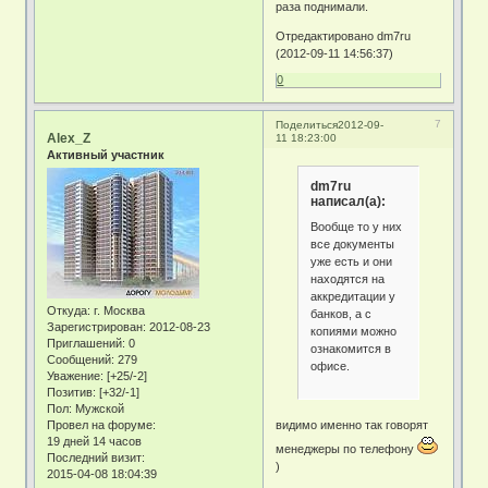
раза поднимали.
Отредактировано dm7ru
(2012-09-11 14:56:37)
0
7
Поделиться
2012-09-
Alex_Z
11 18:23:00
Активный участник
dm7ru
написал(а):
Вообще то у них
все документы
уже есть и они
находятся на
аккредитации у
Откуда:
г. Москва
банков, а с
Зарегистрирован
: 2012-08-23
копиями можно
Приглашений:
0
ознакомится в
Сообщений:
279
офисе.
Уважение:
[+25/-2]
Позитив:
[+32/-1]
Пол:
Мужской
Провел на форуме:
видимо именно так говорят
19 дней 14 часов
менеджеры по телефону
Последний визит:
)
2015-04-08 18:04:39