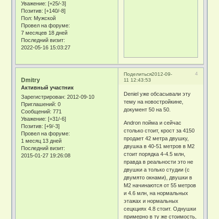
Уважение:
[+25/-3]
Позитив:
[+140/-8]
Пол:
Мужской
Провел на форуме:
7 месяцев 18 дней
Последний визит:
2022-05-16 15:03:27
4
Поделиться
2012-09-
Dmitry
11 12:43:53
Активный участник
Deniel уже обсасывали эту
Зарегистрирован
: 2012-09-10
тему на новостройкине,
Приглашений:
0
документ 50 на 50.
Сообщений:
771
Уважение:
[+31/-6]
Andron пойма и сейчас
Позитив:
[+9/-3]
столько стоит, крост за 4150
Провел на форуме:
продает 42 метра двушку,
1 месяц 13 дней
двушка в 40-51 метров в М2
Последний визит:
стоит порядка 4-4.5 млн,
2015-01-27 19:26:08
правда в реальности это не
двушки а только студии (с
двумято окнами), двушки в
М2 начинаются от 55 метров
и 4.6 млн, на нормальных
этажах и нормальных
сецкциях 4.8 стоит. Однушки
примерно в ту же стоимость,