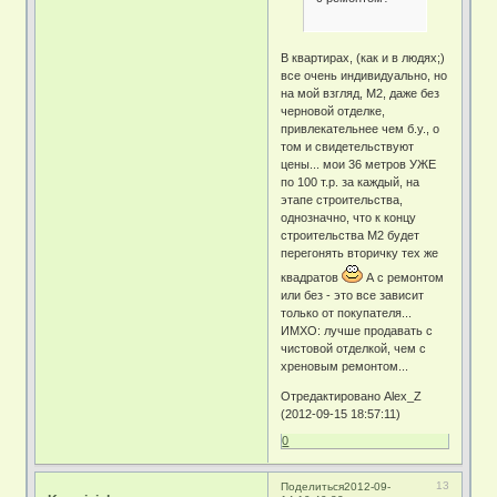
В квартирах, (как и в людях;)
все очень индивидуально, но
на мой взгляд, М2, даже без
черновой отделке,
привлекательнее чем б.у., о
том и свидетельствуют
цены... мои 36 метров УЖЕ
по 100 т.р. за каждый, на
этапе строительства,
однозначно, что к концу
строительства М2 будет
перегонять вторичку тех же
квадратов
А с ремонтом
или без - это все зависит
только от покупателя...
ИМХО: лучше продавать с
чистовой отделкой, чем с
хреновым ремонтом...
Отредактировано Alex_Z
(2012-09-15 18:57:11)
0
13
Поделиться
2012-09-