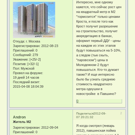
Интересно, мне одному
кажется, что сейчас рост цен
на квадратный метр в М2
"тормозится" только ценами
Кроста, и после того как
Крост получит разрешение
на строительство, получит
аккредитацию в банках,
оформит первый ДДУ - цены
Откуда:
г. Москва
на каждом из этих этапов
Зарегистрирован
: 2012-08-23
Приглашений:
0
будут повышаться на 5-10%,
Сообщений:
279
а следом (тык скыть,
Уважение:
[+25/-2]
"паровозом") цены в
Позитив:
[+32/-1]
Молодежном-2 будут
Пол:
Мужской
повышаться. Кто-то думает
Провел на форуме:
также? И еще интересно
19 дней 14 часов
было бы узнать среднюю
Последний визит:
стоимость квадратного
2015-04-08 18:04:39
метра однушки в
новостройке в Павшино?
0
2
Поделиться
2012-09-
Andron
07 20:21:32
Житель М2
Я когда смотрел (январь
Зарегистрирован
: 2012-09-04
2012), павшинская пойма
Приглашений:
0