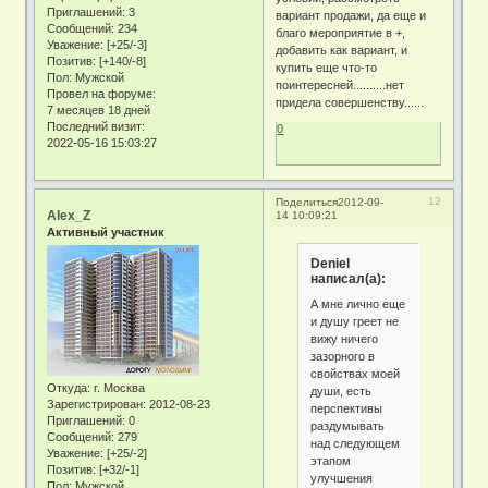
Приглашений:
3
вариант продажи, да еще и
Сообщений:
234
благо мероприятие в +,
Уважение:
[+25/-3]
добавить как вариант, и
Позитив:
[+140/-8]
купить еще что-то
Пол:
Мужской
поинтересней..........нет
Провел на форуме:
придела совершенству......
7 месяцев 18 дней
Последний визит:
0
2022-05-16 15:03:27
12
Поделиться
2012-09-
Alex_Z
14 10:09:21
Активный участник
Deniel
написал(а):
А мне лично еще
и душу греет не
вижу ничего
зазорного в
свойствах моей
Откуда:
г. Москва
души, есть
Зарегистрирован
: 2012-08-23
перспективы
Приглашений:
0
раздумывать
Сообщений:
279
над следующем
Уважение:
[+25/-2]
этапом
Позитив:
[+32/-1]
улучшения
Пол:
Мужской