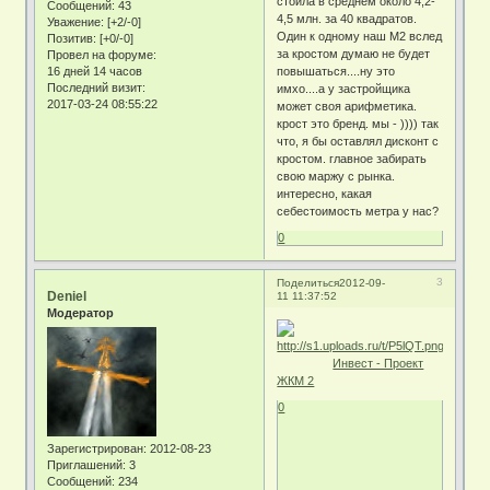
стоила в среднем около 4,2-
Сообщений:
43
4,5 млн. за 40 квадратов.
Уважение:
[+2/-0]
Один к одному наш М2 вслед
Позитив:
[+0/-0]
за кростом думаю не будет
Провел на форуме:
16 дней 14 часов
повышаться....ну это
Последний визит:
имхо....а у застройщика
2017-03-24 08:55:22
может своя арифметика.
крост это бренд. мы - )))) так
что, я бы оставлял дисконт с
кростом. главное забирать
свою маржу с рынка.
интересно, какая
себестоимость метра у нас?
0
3
Поделиться
2012-09-
Deniel
11 11:37:52
Модератор
Инвест - Проект
ЖКМ 2
0
Зарегистрирован
: 2012-08-23
Приглашений:
3
Сообщений:
234