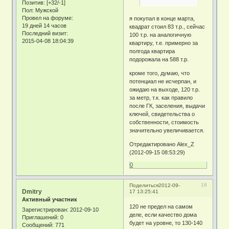
Позитив:
[+32/-1]
Пол:
Мужской
Провел на форуме:
я покупал в конце марта,
19 дней 14 часов
квадрат стоил 83 т.р., сейчас
Последний визит:
100 т.р. на аналогичную
2015-04-08 18:04:39
квартиру, т.е. примерно за
полгода квартира
подорожала на 588 т.р.
кроме того, думаю, что
потенциал не исчерпан, и
ожидаю на выходе, 120 т.р.
за метр, т.к. как правило
после ГК, заселения, выдачи
ключей, свидетельства о
собственности, стоимость
значительно увеличивается.
Отредактировано Alex_Z
(2012-09-15 08:53:29)
0
16
Поделиться
2012-09-
Dmitry
17 13:25:41
Активный участник
120 не предел на самом
Зарегистрирован
: 2012-09-10
деле, если качество дома
Приглашений:
0
будет на уровне, то 130-140
Сообщений:
771