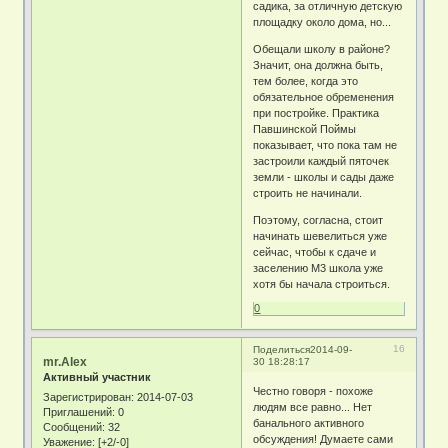
садика, за отличную детскую
площадку около дома, но...
Обещали школу в районе?
Значит, она должна быть,
тем более, когда это
обязательное обременения
при постройке. Практика
Павшинской Поймы
показывает, что пока там не
застроили каждый пяточек
земли - школы и сады даже
строить не начинали.
Поэтому, согласна, стоит
начинать шевелиться уже
сейчас, чтобы к сдаче и
заселению М3 школа уже
хотя бы начала строиться.
0
16
Поделиться
2014-09-
mr.Alex
30 18:28:17
Активный участник
Честно говоря - похоже
Зарегистрирован
: 2014-07-03
людям все равно... Нет
Приглашений:
0
банального активного
Сообщений:
32
обсуждения! Думаете сами
Уважение:
[+2/-0]