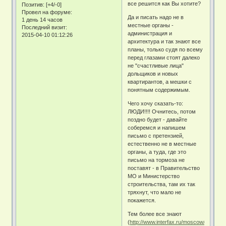
все решится как Вы хотите?
Позитив:
[+4/-0]
Провел на форуме:
Да и писать надо не в
1 день 14 часов
местные органы -
Последний визит:
администрация и
2015-04-10 01:12:26
архитектура и так знают все
планы, только судя по всему
перед глазами стоят далеко
не "счастливые лица"
дольщиков и новых
квартирантов, а мешки с
понятным содержимым.
Чего хочу сказать-то:
ЛЮДИ!!!! Очнитесь, потом
поздно будет - давайте
соберемся и напишем
письмо с претензией,
естественно не в местные
органы, а туда, где это
письмо на тормоза не
поставят - в Правительство
МО и Министерство
строительства, там их так
тряхнут, что мало не
покажется.
Тем более все знают
(
http://www.interfax.ru/moscow/390159
)