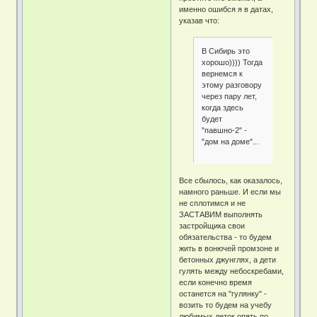
именно ошибся я в датах,
указав что:
В Сибирь это
хорошо)))) Тогда
вернемся к
этому разговору
через пару лет,
когда здесь
будет
"павшно-2" -
"дом на доме"...
Все сбылось, как оказалось,
намного раньше. И если мы
не сплотимся и не
ЗАСТАВИМ выполнять
застройщика свои
обязательства - то будем
жить в вонючей промзоне и
бетонных джунглях, а дети
гулять между небоскребами,
если конечно время
останется на "гулянку" -
возить то будем на учебу
любимых деток опять по