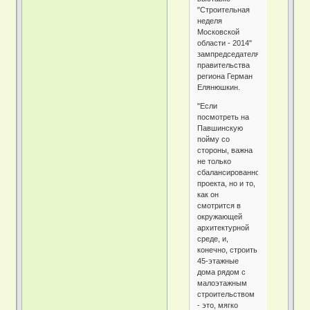
"Строительная
неделя
Московской
области - 2014"
зампредседателя
правительства
региона Герман
Елянюшкин.
"Если
посмотреть на
Павшинскую
пойму со
стороны, важна
не только
сбалансированность
проекта, но и то,
как он
смотрится в
окружающей
архитектурной
среде, и,
конечно, строить
45-этажные
дома рядом с
малоэтажным
строительством
- это, мягко