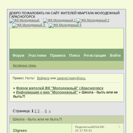
ДОБРО ПОЖАЛОВАТЬ НА САЙТ ЖИТЕЛЕЙ КВАРТАЛА МОЛОДЕЖНЫЙ
Г.КРАСНОГОРСК
Форум
Участники
Правила
Поиск
Регистрация
Войти
Активные темы
Привет, Гость!
Войдите
или
зарегистрируйтесь
.
»
Форум жителей ЖК "Молодежный" г.Красногорск
»
Информация о мкр "Молодежный"
»
Школа - быть или не
быть?!
Страница:
1
2
3
…
6
»
Школа - быть или не быть?!
1
Поделиться
2014-09-
33green
22 17:55:31