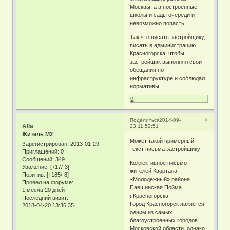
Москвы, а в построенные
школы и сады очереди и
невозможно попасть.
Так что писать застройщику,
писать в администрацию
Красногорска, чтобы
застройщик выполнял свои
обещания по
инфраструктуре и соблюдал
нормативы.
0
4
Поделиться
2014-09-
Alla
23 11:52:51
Житель М2
Может такой примерный
Зарегистрирован
: 2013-01-29
текст письма застройщику:
Приглашений:
0
Сообщений:
349
Коллективное письмо
Уважение:
[+17/-3]
жителей Квартала
Позитив:
[+185/-8]
«Молодежный» района
Провел на форуме:
Павшинская Пойма
1 месяц 20 дней
г.Красногорска.
Последний визит:
Город Красногорск является
2018-04-20 13:36:35
одним из самых
благоустроенных городов
Московской области, однако