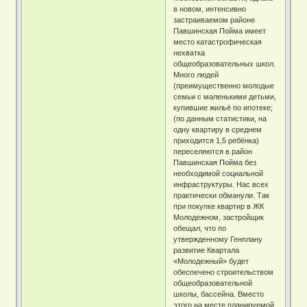
в новом, интенсивно
застраиваемом районе
Павшинская Пойма имеет
место катастрофическая
нехватка
общеобразовательных школ.
Много людей
(преимущественно молодые
семьи с маленькими детьми,
купившие жильё по ипотеке;
(по данным статистики, на
одну квартиру в среднем
приходится 1,5 ребёнка)
переселяются в район
Павшинская Пойма без
необходимой социальной
инфраструктуры. Нас всех
практически обманули. Так
при покупке квартир в ЖК
Молодежном, застройщик
обещал, что по
утвержденному Генплану
развитие Квартала
«Молодежный» будет
обеспечено строительством
общеобразовательной
школы, бассейна. Вместо
этого на месте планируемой