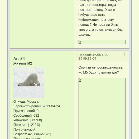
частного сектора, тогда
построят школу. У кого
нибудь еще есть
информация по этому
поводу? Не пора ли бить
тревогу, а то останемся без
школы.
0
7
Поделиться
2014-09-
Ann84
25 09:37:04
Житель М2
Сори за непросвещенность,
но М5 будут строить где?
0
Откуда:
Москва
Зарегистрирован
: 2013-04-24
Приглашений:
0
Сообщений:
692
Уважение:
[+37/-8]
Позитив:
[+21/-3]
Пол:
Женский
Возраст:
42
[1984-05-23]
Провел на форуме: