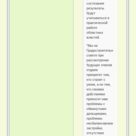
состязания
результаты
будут
учитываться в
практической
работе
областных
властей.
"Мы на
Градостроительном
совете при
рассмотрении
будущих планов
отдаем
приоритет тем,
кто строит с
умом, а не тем,
кто своими
действиями
приносит нам
проблемы с
обманутыми
дольщиками,
проблемы
несбалансированной
застройки,
отсутствия