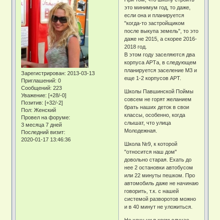
это минимум год, то даже,
если она и планируется
"когда-то застройщиком
после выкупа земель", то это
даже не 2015, а скорее 2016-
2018 год.
В этом году заселяются два
корпуса АРТа, в следующем
планируется заселение М3 и
Зарегистрирован
: 2013-03-13
еще 1-2 корпусов АРТ.
Приглашений:
0
Сообщений:
223
Школы Павшинской Поймы
Уважение:
[+28/-0]
совсем не горят желанием
Позитив:
[+32/-2]
брать наших деток в свои
Пол:
Женский
классы, особенно, когда
Провел на форуме:
слышат, что улица
3 месяца 7 дней
Молодежная.
Последний визит:
2020-01-17 13:46:36
Школа №9, к которой
"относится наш дом"
довольно старая. Ехать до
нее 2 остановки автобусом
или 22 минуты пешком. Про
автомобиль даже не начинаю
говорить, т.к. с нашей
системой разворотов можно
и в 40 минут не уложиться.