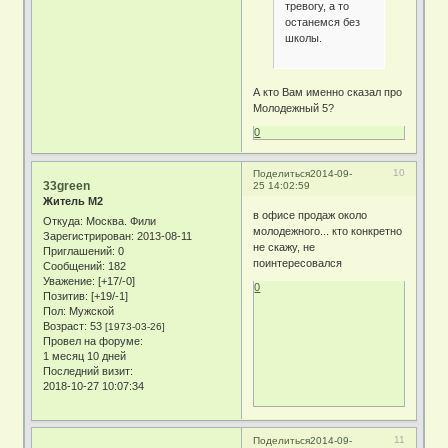
тревогу, а то
останемся без
школы.
А кто Вам именно сказал про
Молодежный 5?
0
10
Поделиться
2014-09-
33green
25 14:02:59
Житель М2
в офисе продаж около
Откуда:
Москва. Фили
молодежного... кто конкретно
Зарегистрирован
: 2013-08-11
не скажу, не
Приглашений:
0
поинтересовался
Сообщений:
182
Уважение:
[+17/-0]
0
Позитив:
[+19/-1]
Пол:
Мужской
Возраст:
53
[1973-03-26]
Провел на форуме:
1 месяц 10 дней
Последний визит:
2018-10-27 10:07:34
11
Поделиться
2014-09-