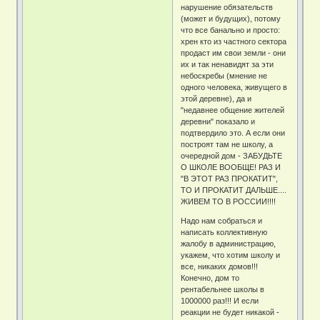
нарушение обязательств
(может и будущих), потому
что все банально и просто:
хрен кто из частного сектора
продаст им свои земли - они
их и так ненавидят за эти
небоскребы (мнение не
одного человека, живущего в
этой деревне), да и
"недавнее общение жителей
деревни" показало и
подтвердило это. А если они
построят там не школу, а
очередной дом - ЗАБУДЬТЕ
О ШКОЛЕ ВООБЩЕ! РАЗ И
"В ЭТОТ РАЗ ПРОКАТИТ",
ТО И ПРОКАТИТ ДАЛЬШЕ....
ЖИВЕМ ТО В РОССИИ!!!!
Надо нам собраться и
написать коллективную
жалобу в администрацию,
укажем, что хотим школу и
все, никаких домов!!!
Конечно, дом то
рентабельнее школы в
1000000 раз!!! И если
реакции не будет никакой -