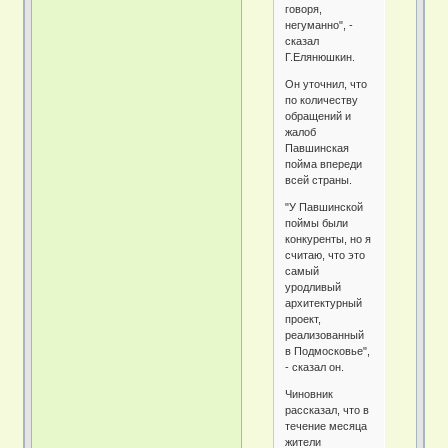
говоря,
негуманно", -
сказал
Г.Елянюшкин.
Он уточнил, что
по количеству
обращений и
жалоб
Павшинская
пойма впереди
всей страны.
"У Павшинской
поймы были
конкуренты, но я
считаю, что это
самый
уродливый
архитектурный
проект,
реализованный
в Подмосковье",
- сказал он.
Чиновник
рассказал, что в
течение месяца
жители