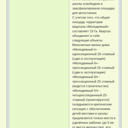
школы освободили и
заасфальтировали площадку
для автостоянки.
С учетом того, что общая
площадь территории
квартала «Молодежный»
составляет 19 Га. Квартал
объединяет в себе
следующие объекты:
Монолитные жилые дома:
«Молодежный-I» -
односекционный 20-этажный
(сдан в эксплуатацию)
«Молодежный-II» -
трехсекционный 25-этажный
(сдан в эксплуатацию)
«Молодежный-III» -
трехсекционный 25-этажный
(ведется строительство)
«Молодежный-IV» -
четырехсекционный 25-
этажный (проектируется)
складывается критическая
ситуация с обеспечением
детей местами в школы:
предлагаются только места в
удалённых районах (до 5 км
от места жительства), все