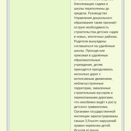
близлежащие садики и
школы переполнены до
предела. Руководство
Управления дошкольного
образования также признаёт
острую необходимость
строительства детских садов
в новых, ипотечных районах.
Родители вынуждены
соглашаться на удалённые
школы. Проходя или
приезжая в удалённые
образовательные
учреждения, детям
приходится преодолевать
несколько дорог с
интенсивным движением,
неблагоустроенные
территории, заваленные
строительным мусором и
перекопанными дорогами,
что неизбежно ведёт к росту
детского травматизма.
Органами государственной
инспекции зарегистрированы
свыше 3,5тысяч нарушений
правил перевозки детей.
Исходя из выше