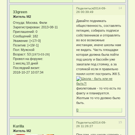
14
Поделиться
2014-09-
33green
26 00:39:49
Житель М2
Давайте поднимать
Откуда:
Москва. Фили
общественность, составлять
Зарегистрирован
: 2013-08-11
петицию, собирать подписи
Приглашений:
0
собственников и отправлять
Сообщений:
182
во все возможные
Уважение:
[+17/-0]
инстанции, иначе школы нам
Позитив:
[+19/-1]
Пол:
Мужской
не видать. Часть площадки
Возраст:
53
[1973-03-26]
которая должна была пойти
Провел на форуме:
под школу и бассейн уже
1 месяц 10 дней
закатали под стоянку, а за
Последний визит:
стоянкой если я правильно
2018-10-27 10:07:34
понял хотят построить ЖК 5.
фиолетовым - то что есть по
факту и планируется.
Желтым то что должно было
быть.
0
15
Поделиться
2014-09-
Kurilla
26 11:26:27
Житель М2
При том, что школу строить -