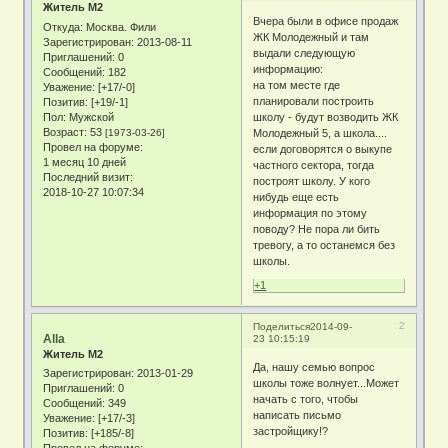
Житель М2
Вчера были в офисе продаж
Откуда:
Москва. Фили
ЖК Молодежный и там
Зарегистрирован
: 2013-08-11
выдали следующую
Приглашений:
0
информацию:
Сообщений:
182
на том месте где
Уважение:
[+17/-0]
планировали построить
Позитив:
[+19/-1]
Пол:
Мужской
школу - будут возводить ЖК
Возраст:
53
[1973-03-26]
Молодежный 5, а школа....
Провел на форуме:
если договорятся о выкупе
1 месяц 10 дней
частного сектора, тогда
Последний визит:
построят школу. У кого
2018-10-27 10:07:34
нибудь еще есть
информация по этому
поводу? Не пора ли бить
тревогу, а то останемся без
школы.
+1
2
Поделиться
2014-09-
Alla
23 10:15:19
Житель М2
Да, нашу семью вопрос
Зарегистрирован
: 2013-01-29
школы тоже волнует...Может
Приглашений:
0
начать с того, чтобы
Сообщений:
349
написать письмо
Уважение:
[+17/-3]
застройщику!?
Позитив:
[+185/-8]