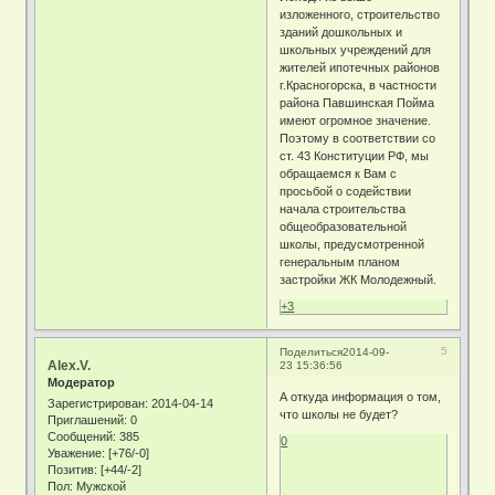
изложенного, строительство
зданий дошкольных и
школьных учреждений для
жителей ипотечных районов
г.Красногорска, в частности
района Павшинская Пойма
имеют огромное значение.
Поэтому в соответствии со
ст. 43 Конституции РФ, мы
обращаемся к Вам с
просьбой о содействии
начала строительства
общеобразовательной
школы, предусмотренной
генеральным планом
застройки ЖК Молодежный.
+3
5
Поделиться
2014-09-
Alex.V.
23 15:36:56
Модератор
А откуда информация о том,
Зарегистрирован
: 2014-04-14
что школы не будет?
Приглашений:
0
Сообщений:
385
0
Уважение:
[+76/-0]
Позитив:
[+44/-2]
Пол:
Мужской