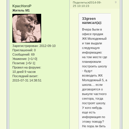
9
Поделиться
2014-09-
KpacHoroP
25 10:10:23
Житель М1
33green
написал(а):
Вчера были в
офисе продаж
ЖК Молодежный
и там выдали
Зарегистрирован
: 2012-09-10
следующую
Приглашений:
0
информацию:
Сообщений:
69
на том месте где
Уважение:
[+1/-0]
планировали
Позитив:
[+5/-1]
построить школу
Провел на форуме:
- будут
10 дней 9 часов
возводить ЖК
Последний визит:
Молодежный 5, а
2015-07-31 14:38:51
школа.... если
договорятся о
выкупе частного
сектора, тогда
построят школу.
У кого нибудь
еще есть
информация по
этому поводу?
Не пора ли бить