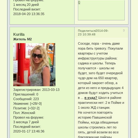
Провел на форуме:
0
1 месяц 20 дней
Последний визит:
2018-04-20 13:36:35
3
Поделиться
2014-09-
Kurilla
23 10:39:48
Житель М2
Соседи, пора - очень даже
пора бить тревогу. Покупали
квартиры с учетом
инфраструктуры района:
садика и школы. Теперь
получается - школы не
будет, зато будет очередной
чудо-дом на 650 квартир,
который закроет обзор, а
дети из него и предыдущих 4
Зарегистрирован
: 2013-03-13
домов будут ходить учиться
Приглашений:
0
в ...
в куда?
Школ в районе
Сообщений:
223
практически нет: 2 в Пойме и
Уважение:
[+28/-0]
1 около ЖД станции.
Позитив:
[+32/-2]
Не хочется повторять
Пол:
Женский
Провел на форуме:
историю Павшинской
3 месяца 7 дней
Поймы, когда обещанные
Последний визит:
школы строились лет по
2020-01-17 13:46:36
пять, детей возили во все
близлежащие районы