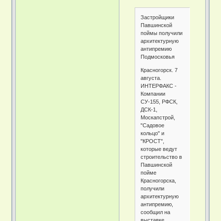
Застройщики
Павшинской
поймы получили
архитектурную
антипремию
Подмосковья
Красногорск. 7
августа.
ИНТЕРФАКС -
Компании
СУ-155, РФСК,
ДСК-1,
Москапстрой,
"Садовое
кольцо" и
"КРОСТ",
которые ведут
строительство в
Павшинской
пойме
Красногорска,
получили
архитектурную
антипремию,
сообщил на
выставке