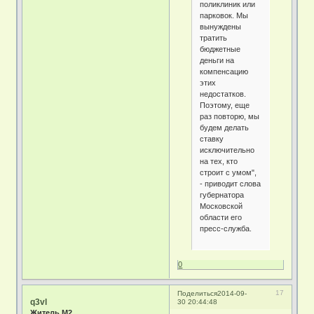
поликлиник или
парковок. Мы
вынуждены
тратить
бюджетные
деньги на
компенсацию
этих
недостатков.
Поэтому, еще
раз повторю, мы
будем делать
ставку
исключительно
на тех, кто
строит с умом",
- приводит слова
губернатора
Московской
области его
пресс-служба.
0
17
Поделиться
2014-09-
q3vl
30 20:44:48
Житель М2