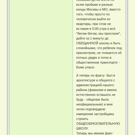
всем пробкам в разные
концы Москвы и МО, вместо
того, чтобы просто по
человечески выйти из
квартиры, при этом не
вставая в 5:00 утра и всё
"бегом-бегом, мы проспали",
дойти за 1 минуту до
ОБЕЩАННОЙ школы и быть
спокойными, что ребенок под
присмотром, не толкается об
потных дядек и тетек в
общественном транспорте -
Боже упаси.
А теперь по факту: был в
архитектуре и общался с
администрацией нашего
района (фамилии и имена
естественно оглашать не
буду - общение было
неофициальным) и мне
четко подтвердили
намерения застройщика
строить
ОБЩЕОБРАЗОВАТЕЛЬНУЮ
ШКОЛУ.
Теперь мы имеем факт: