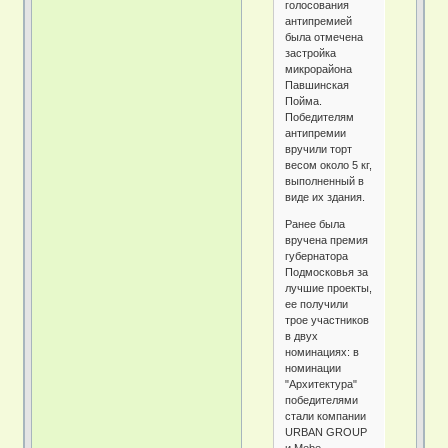
голосования
антипремией
была отмечена
застройка
микрорайона
Павшинская
Пойма.
Победителям
антипремии
вручили торт
весом около 5 кг,
выполненный в
виде их здания.
Ранее была
вручена премия
губернатора
Подмосковья за
лучшие проекты,
ее получили
трое участников
в двух
номинациях: в
номинации
"Архитектура"
победителями
стали компании
URBAN GROUP