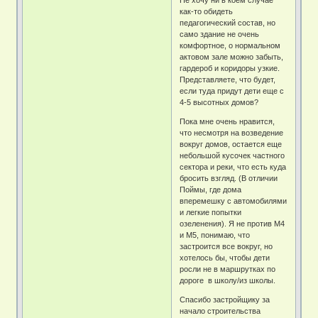
Не хочу ни в коем случае
как-то обидеть
педагогический состав, но
само здание не очень
комфортное, о нормальном
актовом зале можно забыть,
гардероб и коридоры узкие.
Представляете, что будет,
если туда придут дети еще с
4-5 высотных домов?
Пока мне очень нравится,
что несмотря на возведение
вокруг домов, остается еще
небольшой кусочек частного
сектора и реки, что есть куда
бросить взгляд. (В отличии
Поймы, где дома
вперемешку с автомобилями
и легкие попытки
озеленения). Я не против М4
и М5, понимаю, что
застроится все вокруг, но
хотелось бы, чтобы дети
росли не в маршрутках по
дороге в школу/из школы.
Спасибо застройщику за
начало строительства