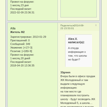
Провел на форуме:
1 месяц 23 дня
Последний визит:
2022-02-09 23:36:31
6
Поделиться
2014-09-
Alla
23 15:53:01
Житель М2
Зарегистрирован
: 2013-01-29
Alex.V.
Приглашений:
0
написал(а):
Сообщений:
349
Уважение:
[+17/-3]
А откуда
Позитив:
[+185/-8]
информация о
Провел на форуме:
том, что школы
1 месяц 20 дней
не будет?
Последний визит:
2018-04-20 13:36:35
33green
Вчера были в офисе продаж
ЖК Молодежный и там
выдали следующую
информацию:
на том месте где
планировали построить
школу - будут возводить ЖК
Молодежный 5, а школа....
если договорятся о выкупе