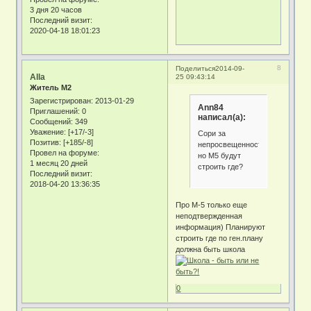
3 дня 20 часов
Последний визит:
2020-04-18 18:01:23
8
Поделиться
2014-09-
Alla
25 09:43:14
Житель М2
Зарегистрирован
: 2013-01-29
Ann84
Приглашений:
0
написал(а):
Сообщений:
349
Уважение:
[+17/-3]
Сори за
Позитив:
[+185/-8]
непросвещенность,
Провел на форуме:
но М5 будут
1 месяц 20 дней
строить где?
Последний визит:
2018-04-20 13:36:35
Про М-5 только еще
неподтвержденная
информация) Планируют
строить где по ген.плану
должна быть школа
0