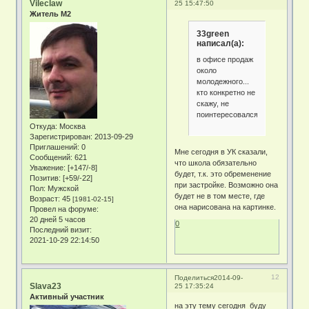
Vileclaw
25 15:47:50
Житель М2
33green
написал(а):
в офисе продаж
около
молодежного...
кто конкретно не
скажу, не
поинтересовался
Откуда:
Москва
Зарегистрирован
: 2013-09-29
Приглашений:
0
Мне сегодня в УК сказали,
Сообщений:
621
что школа обязательно
Уважение:
[+147/-8]
будет, т.к. это обременение
Позитив:
[+59/-22]
при застройке. Возможно она
Пол:
Мужской
будет не в том месте, где
Возраст:
45
[1981-02-15]
она нарисована на картинке.
Провел на форуме:
20 дней 5 часов
0
Последний визит:
2021-10-29 22:14:50
12
Поделиться
2014-09-
Slava23
25 17:35:24
Активный участник
на эту тему сегодня буду