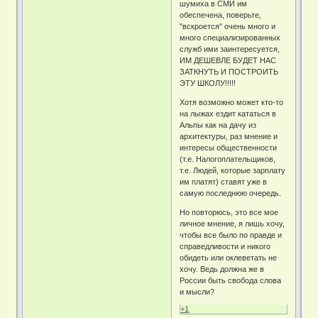
шумиха в СМИ им
обеспечена, поверьте,
"вскроется" очень много и
много специализированных
служб ими заинтересуется,
ИМ ДЕШЕВЛЕ БУДЕТ НАС
ЗАТКНУТЬ И ПОСТРОИТЬ
ЭТУ ШКОЛУ!!!!!
Хотя возможно может кто-то
на лыжах ездит кататься в
Альпы как на дачу из
архитектуры, раз мнение и
интересы общественности
(т.е. Налогоплательщиков,
т.е. Людей, которые зарплату
им платят) ставят уже в
самую последнюю очередь.
Но повторюсь, это все мое
личное мнение, я лишь хочу,
чтобы все было по правде и
справедливости и никого
обидеть или оклеветать не
хочу. Ведь должна же в
России быть свобода слова
и мысли?
+1