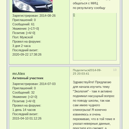
общаться с МИЦ
по результату сообщу
0
Зарегистрирован
: 2014-08-26
Приглашений:
0
Сообщений:
61
Уважение:
[+17/-0]
Позитив:
[+4/-0]
Пол:
Мужской
Провел на форуме:
3 дня 2 часа
Последний визит:
2020-09-22 17:38:26
13
Поделиться
2014-09-
mr.Alex
25 20:03:41
Активный участник
Здравствуйте! Предлагаю
Зарегистрирован
: 2014-07-03
для начала изучить тему
Приглашений:
0
"Экология" - там я активно
Сообщений:
32
поднимал насущный вопрос
Уважение:
[+2/-0]
по поводу школы, так как
Позитив:
[+4/-0]
сам имею чудного
Провел на форуме:
1 день 14 часов
спиногрыза! Я конечно
Последний визит:
извиняюсь и очень
2015-04-10 01:12:26
переживаю, что в той теме я
указал неверные данные,
простите кто сможет, а