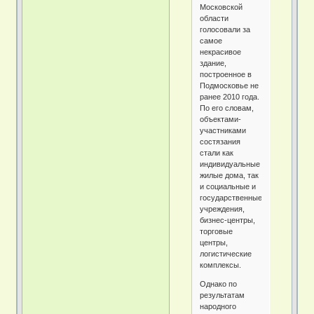
Московской
области
голосовали за
самое
некрасивое
здание,
построенное в
Подмосковье не
ранее 2010 года.
По его словам,
объектами-
участниками
состязания
стали как
индивидуальные
жилые дома, так
и социальные и
государственные
учреждения,
бизнес-центры,
торговые
центры,
логистические
комплексы.
Однако по
результатам
народного