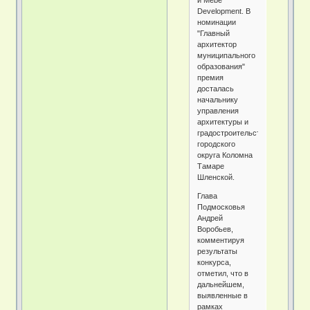
и Mebe
Development. В
номинации
"Главный
архитектор
муниципального
образования"
премия
досталась
начальнику
управления
архитектуры и
градостроительства
городского
округа Коломна
Тамаре
Шленской.
Глава
Подмосковья
Андрей
Воробьев,
комментируя
результаты
конкурса,
отметил, что в
дальнейшем,
выявленные в
рамках