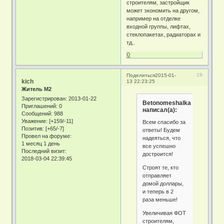
строителям, застройщик
может экономить на другом,
например на отделке
входной группы, лифтах,
стеклопакетах, радиаторах и
тд..
0
19
Поделиться
2015-01-
kich
13 22:23:25
Житель М2
Зарегистрирован
: 2013-01-22
Betonomeshalka
Приглашений:
0
написал(а):
Сообщений:
988
Уважение:
[+159/-11]
Всем спасибо за
Позитив:
[+65/-7]
ответы! Будем
Провел на форуме:
надеяться, что
1 месяц 1 день
все успешно
Последний визит:
достроится!
2018-03-04 22:39:45
Строят те, кто
отправляет
домой доллары,
и теперь в 2
раза меньше!
Увеличивая ФОТ
строителям,