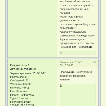
ну)) Не читайте советских
газет... и меньше слушайте
прессконференции, ака
панацея.
Может еще и рубль
укрепится так, что
остальные страны будут нам
завидовать??
AlexKloony правильно
размышляет. Надежда на м4!
А уж если очереди в
продажных отделах, так это
не может, нас, не радовать))
0
13
Поделиться
2015-01-
Покупатель 4
09 13:56:58
Активный участник
Пожалуйста, не истерим и
Зарегистрирован
: 2014-12-22
доверяем. Проверяя,
Приглашений:
0
конечно.
Сообщений:
72
Уважение:
[+6/-0]
0
Позитив:
[+3/-0]
Пол:
Женский
Провел на форуме:
2 дня 13 часов
Последний визит:
2016-12-09 22:03:34