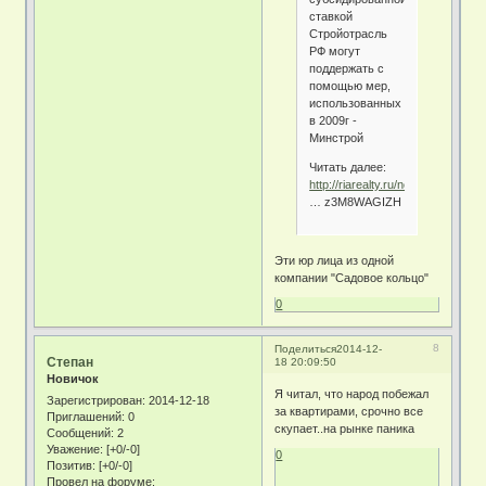
ставкой
Стройотрасль
РФ могут
поддержать с
помощью мер,
использованных
в 2009г -
Минстрой
Читать далее:
http://riarealty.ru/news/20141216
… z3M8WAGIZH
Эти юр лица из одной
компании "Садовое кольцо"
0
8
Поделиться
2014-12-
Степан
18 20:09:50
Новичок
Я читал, что народ побежал
Зарегистрирован
: 2014-12-18
за квартирами, срочно все
Приглашений:
0
скупает..на рынке паника
Сообщений:
2
Уважение:
[+0/-0]
0
Позитив:
[+0/-0]
Провел на форуме: