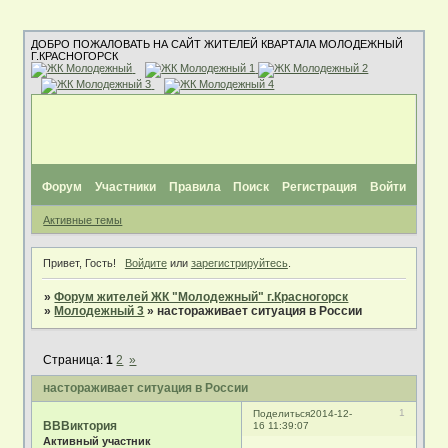
ДОБРО ПОЖАЛОВАТЬ НА САЙТ ЖИТЕЛЕЙ КВАРТАЛА МОЛОДЕЖНЫЙ
Г.КРАСНОГОРСК
Форум
Участники
Правила
Поиск
Регистрация
Войти
Активные темы
Привет, Гость!
Войдите
или
зарегистрируйтесь
.
»
Форум жителей ЖК "Молодежный" г.Красногорск
»
Молодежный 3
»
настораживает ситуация в России
Страница:
1
2
»
настораживает ситуация в России
1
Поделиться
2014-12-
ВВВиктория
16 11:39:07
Активный участник