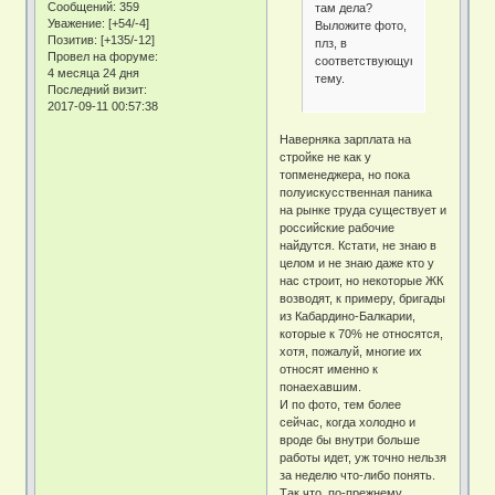
Сообщений:
359
там дела?
Уважение:
[+54/-4]
Выложите фото,
Позитив:
[+135/-12]
плз, в
Провел на форуме:
соответствующую
4 месяца 24 дня
тему.
Последний визит:
2017-09-11 00:57:38
Наверняка зарплата на
стройке не как у
топменеджера, но пока
полуискусственная паника
на рынке труда существует и
российские рабочие
найдутся. Кстати, не знаю в
целом и не знаю даже кто у
нас строит, но некоторые ЖК
возводят, к примеру, бригады
из Кабардино-Балкарии,
которые к 70% не относятся,
хотя, пожалуй, многие их
относят именно к
понаехавшим.
И по фото, тем более
сейчас, когда холодно и
вроде бы внутри больше
работы идет, уж точно нельзя
за неделю что-либо понять.
Так что, по-прежнему