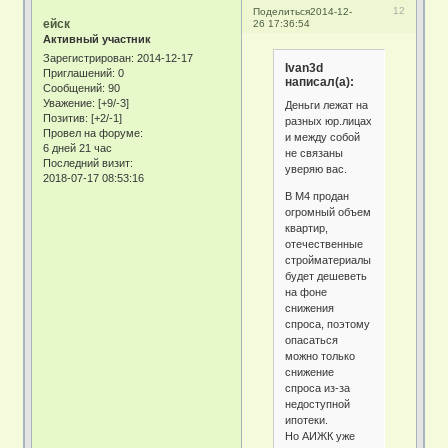
12
Поделиться
2014-12-
ейск
26 17:36:54
Активный участник
Зарегистрирован
: 2014-12-17
Ivan3d
Приглашений:
0
написал(а):
Сообщений:
90
Уважение:
[+9/-3]
Деньги лежат на
Позитив:
[+2/-1]
разных юр.лицах
Провел на форуме:
и между собой
6 дней 21 час
не связаны
Последний визит:
уверяю вас.
2018-07-17 08:53:16
В М4 продан
огромный объем
квартир,
отечественные
стройматериалы
будет дешеветь
на фоне
снижения
спроса, поэтому
опасаться
можно только
снижение
спроса из-за
недоступной
ипотеки.
Но АИЖК уже