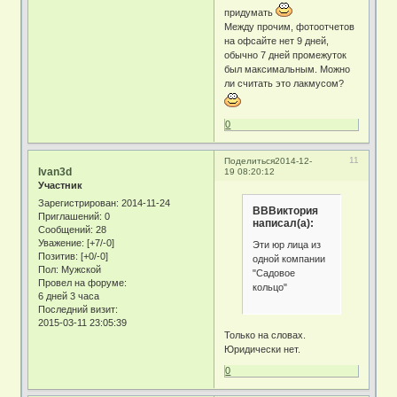
придумать
Между прочим, фотоотчетов
на офсайте нет 9 дней,
обычно 7 дней промежуток
был максимальным. Можно
ли считать это лакмусом?
0
11
Поделиться
2014-12-
Ivan3d
19 08:20:12
Участник
Зарегистрирован
: 2014-11-24
ВВВиктория
Приглашений:
0
написал(а):
Сообщений:
28
Уважение:
[+7/-0]
Эти юр лица из
Позитив:
[+0/-0]
одной компании
Пол:
Мужской
"Садовое
Провел на форуме:
кольцо"
6 дней 3 часа
Последний визит:
2015-03-11 23:05:39
Только на словах.
Юридически нет.
0