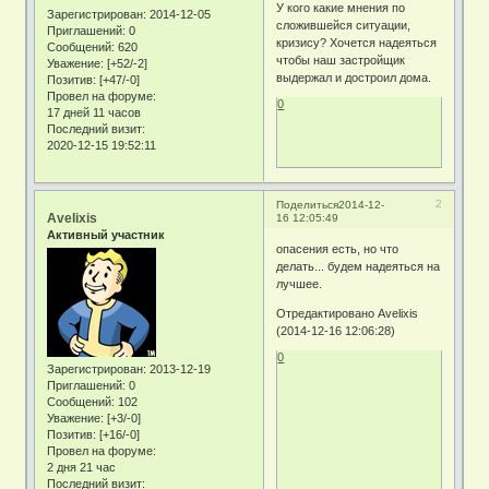
У кого какие мнения по
Зарегистрирован
: 2014-12-05
сложившейся ситуации,
Приглашений:
0
кризису? Хочется надеяться
Сообщений:
620
чтобы наш застройщик
Уважение:
[+52/-2]
выдержал и достроил дома.
Позитив:
[+47/-0]
Провел на форуме:
0
17 дней 11 часов
Последний визит:
2020-12-15 19:52:11
2
Поделиться
2014-12-
Avelixis
16 12:05:49
Активный участник
опасения есть, но что
делать... будем надеяться на
лучшее.
Отредактировано Avelixis
(2014-12-16 12:06:28)
0
Зарегистрирован
: 2013-12-19
Приглашений:
0
Сообщений:
102
Уважение:
[+3/-0]
Позитив:
[+16/-0]
Провел на форуме:
2 дня 21 час
Последний визит: