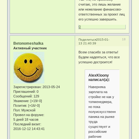
считаю, это лишь желание
или нежелание финансово-
ответственных за проект лиц
его успешно завершить.
0
18
Поделиться
2015-01-
Betonomeshalka
13 21:40:39
Активный участник
Всем спасибо за ответы!
Будем надеяться, что все
успешно достроится!
AlexKloony
написал(а):
Наверняка
Зарегистрирован
: 2013-05-24
Приглашений:
0
зарплата на
Сообщений:
129
стройке не как у
Уважение:
[+19/-0]
топменеджера,
Позитив:
[+16/-0]
но пока
Пол:
Мужской
полуискусственная
Провел на форуме:
паника на рынке
5 дней 18 часов
труда
Последний визит:
существует и
2016-12-12 14:43:41
российские
рабочие