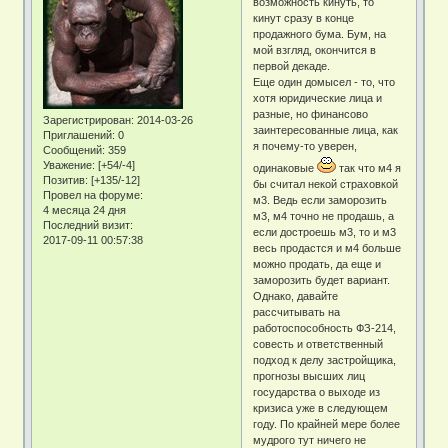
возможность кинуть, то
кинут сразу в конце
продажного бума. Бум, на
мой взгляд, окончится в
первой декаде.
Еще один домысел - то, что
хотя юридические лица и
разные, но финансово
Зарегистрирован
: 2014-03-26
заинтересованные лица, как
Приглашений:
0
я почему-то уверен,
Сообщений:
359
Уважение:
[+54/-4]
одинаковые
так что м4 я
Позитив:
[+135/-12]
бы считал некой страховкой
Провел на форуме:
м3. Ведь если заморозить
4 месяца 24 дня
м3, м4 точно не продашь, а
Последний визит:
если достроешь м3, то и м3
2017-09-11 00:57:38
весь продастся и м4 больше
можно продать, да еще и
заморозить будет вариант.
Однако, давайте
рассчитывать на
работоспособность ФЗ-214,
совесть и ответственный
подход к делу застройщика,
прогнозы высших лиц
государства о выходе из
кризиса уже в следующем
году. По крайней мере более
мудрого тут ничего не