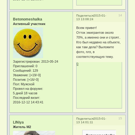
14
Поделиться
2015-01-
Betonomeshalka
13 13:08:24
Активный участник
Всем привет!
Отток эмигрантов около
70%, а именно они и строят..
Кто был недавно на объекте,
как там дела? Выложите
фото, плз, в
соответствующую тему.
Зарегистрирован
: 2013-05-24
0
Приглашений:
0
Сообщений:
129
Уважение:
[+19/-0]
Позитив:
[+16/-0]
Пол:
Мужской
Провел на форуме:
5 дней 18 часов
Последний визит:
2016-12-12 14:43:41
15
Поделиться
2015-01-
LINiya
13 14:01:11
Житель М2