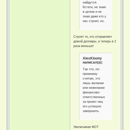
найдутся.
Кстати, не знаю
в целом и не
знаю даже кто у
нас строит, но..
Строят те, кто отправляет
домой доллары, и теперь в 2
раза меньше!
AlexKloony
написал(а):
Так что, по-
прежнему
считаю, это
лишь желание
или нежелание
финансово-
ответственных
за проект лиц
его успешно
завершить.
Увеличивая ФОТ