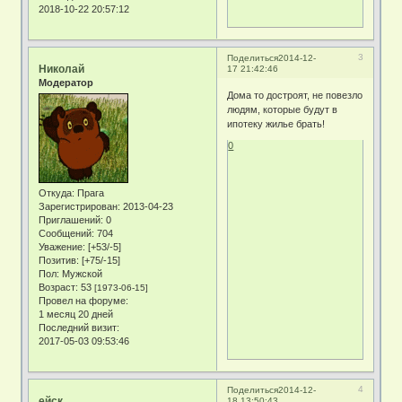
2018-10-22 20:57:12
3
Поделиться
2014-12-
Николай
17 21:42:46
Модератор
Дома то достроят, не повезло
людям, которые будут в
ипотеку жилье брать!
0
Откуда:
Прага
Зарегистрирован
: 2013-04-23
Приглашений:
0
Сообщений:
704
Уважение:
[+53/-5]
Позитив:
[+75/-15]
Пол:
Мужской
Возраст:
53
[1973-06-15]
Провел на форуме:
1 месяц 20 дней
Последний визит:
2017-05-03 09:53:46
4
Поделиться
2014-12-
ейск
18 13:50:43