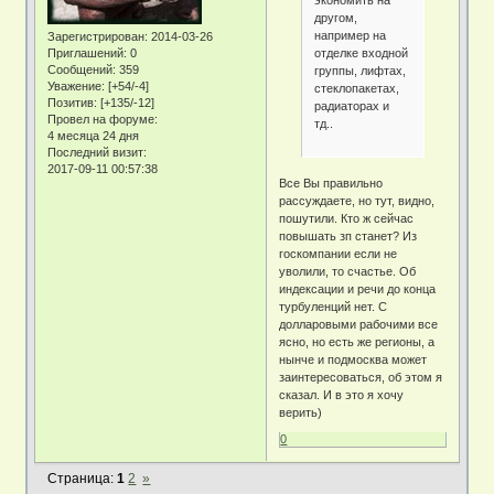
другом,
например на
Зарегистрирован
: 2014-03-26
отделке входной
Приглашений:
0
Сообщений:
359
группы, лифтах,
Уважение:
[+54/-4]
стеклопакетах,
Позитив:
[+135/-12]
радиаторах и
Провел на форуме:
тд..
4 месяца 24 дня
Последний визит:
2017-09-11 00:57:38
Все Вы правильно
рассуждаете, но тут, видно,
пошутили. Кто ж сейчас
повышать зп станет? Из
госкомпании если не
уволили, то счастье. Об
индексации и речи до конца
турбуленций нет. С
долларовыми рабочими все
ясно, но есть же регионы, а
нынче и подмосква может
заинтересоваться, об этом я
сказал. И в это я хочу
верить)
0
Страница:
1
2
»