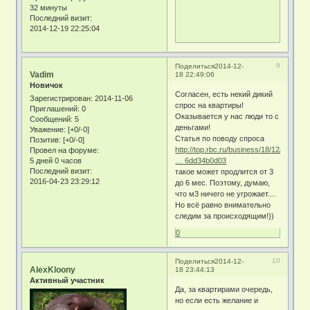
32 минуты
Последний визит:
2014-12-19 22:25:04
9
Поделиться
2014-12-
Vadim
18 22:49:06
Новичок
Согласен, есть некий дикий
Зарегистрирован
: 2014-11-06
спрос на квартиры!
Приглашений:
0
Оказывается у нас люди то с
Сообщений:
5
деньгами!
Уважение:
[+0/-0]
Статья по поводу спроса
Позитив:
[+0/-0]
http://top.rbc.ru/business/18/12/2014/5
Провел на форуме:
5 дней 0 часов
… 6dd34b0d03
Последний визит:
такое может продлится от 3
2016-04-23 23:29:12
до 6 мес. Поэтому, думаю,
что м3 ничего не угрожает....
Но всё равно внимательно
следим за происходящим!))
0
10
Поделиться
2014-12-
AlexKloony
18 23:44:13
Активный участник
Да, за квартирами очередь,
но если есть желание и