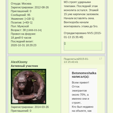
М3 строят ударными
Откуда:
Москва
темпами. Последний этаж
Зарегистрирован
: 2012-08-26
монолита остался. Этажей
Приглашений:
0
15 уже кирпичом заложили.
Сообщений:
95
Начали вставлять окна.
Уважение:
[+18/-1]
Венткороба начали
Позитив:
[+40/-1]
Пол:
Мужской
монтировать этажа до 5го.
Возраст:
38
[1988-03-24]
Отредактировано NVS (2015-
Провел на форуме:
01-13 15:35:48)
18 дней 6 часов
Последний визит:
0
2020-10-31 18:29:23
17
Поделиться
2015-01-
AlexKloony
13 15:43:41
Активный участник
Betonomeshalka
написал(а):
Всем привет!
Отток
эмигрантов
около 70%, а
именно они и
строят..
Кто был недавно
Зарегистрирован
: 2014-03-26
на объекте, как
Приглашений:
0