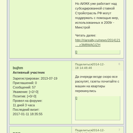
Но АИЖК уже работает над
субсидированной ставкой
Стройотрасль РФ могут
поддержать с помощью мер,
использованных в 2009г -
Минстрой
Читать далее:
http://riarealty.ru/news/20141216/40403
… z3M8WAGIZH
0
6
Поделиться
2014-12-
bujhm
18 14:46:46
Активный участник
Да очереди везде скоро все
Зарегистрирован
: 2013-07-19
раскупят, газеты почитайте с
Приглашений:
0
машин на квартиры
Сообщений:
57
перекинулись
Уважение:
[+2/-0]
Позитив:
[+0/-0]
0
Провел на форуме:
11 дней 3 часа
Последний визит:
2017-01-11 18:35:55
7
Поделиться
2014-12-