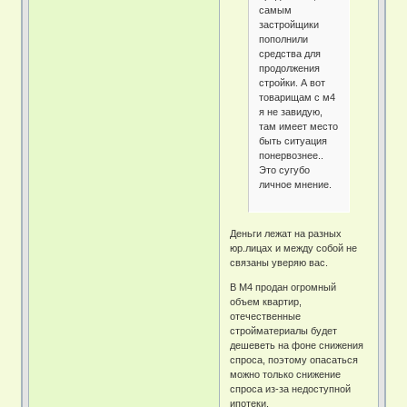
самым
застройщики
пополнили
средства для
продолжения
стройки. А вот
товарищам с м4
я не завидую,
там имеет место
быть ситуация
понервознее..
Это сугубо
личное мнение.
Деньги лежат на разных
юр.лицах и между собой не
связаны уверяю вас.
В М4 продан огромный
объем квартир,
отечественные
стройматериалы будет
дешеветь на фоне снижения
спроса, поэтому опасаться
можно только снижение
спроса из-за недоступной
ипотеки.