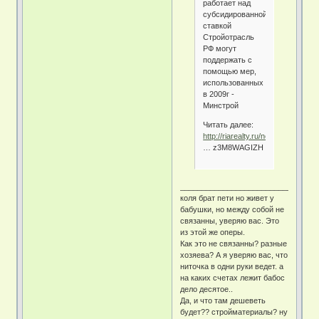
работает над
субсидированной
ставкой
Стройотрасль
РФ могут
поддержать с
помощью мер,
использованных
в 2009г -
Минстрой
Читать далее:
http://riarealty.ru/news/20141216
… z3M8WAGIZH
________________________________
коля брат пети но живет у
бабушки, но между собой не
связанны, уверяю вас. Это
из этой же оперы.
Как это не связанны? разные
хозяева? А я уверяю вас, что
ниточка в одни руки ведет. а
на каких счетах лежит бабос
дело десятое..
Да, и что там дешеветь
будет?? стройматериалы? ну