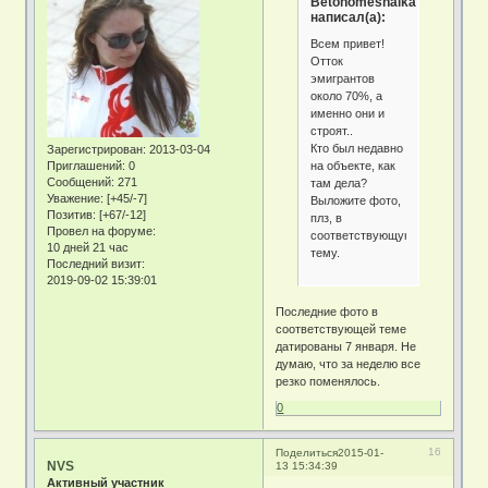
Betonomeshalka
написал(а):
Всем привет!
Отток
эмигрантов
около 70%, а
именно они и
строят..
Кто был недавно
Зарегистрирован
: 2013-03-04
на объекте, как
Приглашений:
0
Сообщений:
271
там дела?
Уважение:
[+45/-7]
Выложите фото,
Позитив:
[+67/-12]
плз, в
Провел на форуме:
соответствующую
10 дней 21 час
тему.
Последний визит:
2019-09-02 15:39:01
Последние фото в
соответствующей теме
датированы 7 января. Не
думаю, что за неделю все
резко поменялось.
0
16
Поделиться
2015-01-
NVS
13 15:34:39
Активный участник