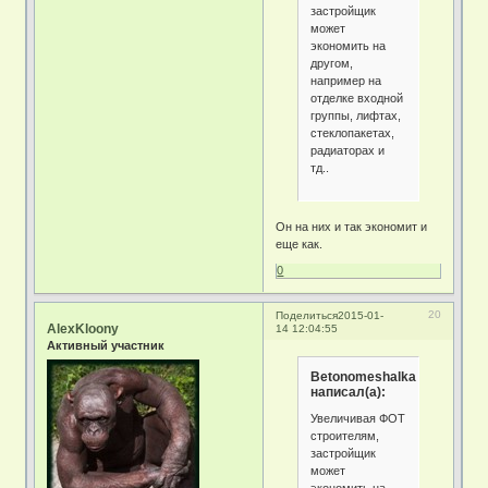
застройщик
может
экономить на
другом,
например на
отделке входной
группы, лифтах,
стеклопакетах,
радиаторах и
тд..
Он на них и так экономит и
еще как.
0
20
Поделиться
2015-01-
AlexKloony
14 12:04:55
Активный участник
Betonomeshalka
написал(а):
Увеличивая ФОТ
строителям,
застройщик
может
экономить на