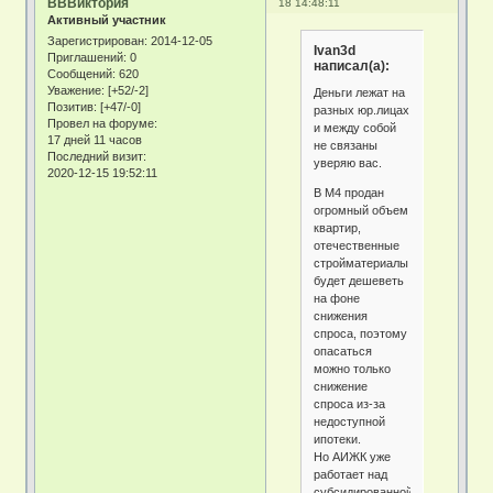
ВВВиктория
18 14:48:11
Активный участник
Зарегистрирован
: 2014-12-05
Ivan3d
Приглашений:
0
написал(а):
Сообщений:
620
Уважение:
[+52/-2]
Деньги лежат на
Позитив:
[+47/-0]
разных юр.лицах
Провел на форуме:
и между собой
17 дней 11 часов
не связаны
Последний визит:
уверяю вас.
2020-12-15 19:52:11
В М4 продан
огромный объем
квартир,
отечественные
стройматериалы
будет дешеветь
на фоне
снижения
спроса, поэтому
опасаться
можно только
снижение
спроса из-за
недоступной
ипотеки.
Но АИЖК уже
работает над
субсидированной