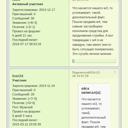
Активный участник
Что касается нашего м3, то
Зарегистрирован
: 2014-12-17
успокаивает, такой,
Приглашений:
0
дополнительный факт.
Сообщений:
90
Пошли продажи м4, тем
Уважение:
[+9/-3]
самым застройщики
Позитив:
[+2/-1]
пополнили средства для
Провел на форуме:
6 дней 21 час
продолжения стройки. А вот
Последний визит:
товарищам с м4 я не
2018-07-17 08:53:16
завидую, там имеет место
быть ситуация понервознее..
Это сугубо личное мнение.
0
5
Поделиться
2014-12-
Ivan3d
18 13:57:26
Участник
Зарегистрирован
: 2014-11-24
ейск
Приглашений:
0
написал(а):
Сообщений:
28
Уважение:
[+7/-0]
Что касается
Позитив:
[+0/-0]
нашего м3, то
Пол:
Мужской
успокаивает,
Провел на форуме:
такой,
6 дней 3 часа
дополнительный
Последний визит:
факт. Пошли
2015-03-11 23:05:39
продажи м4, тем