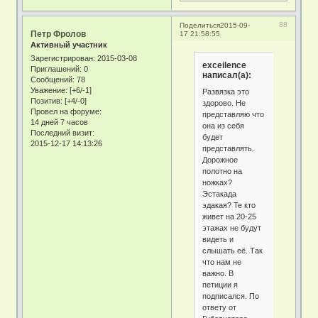
88
Поделиться
2015-09-
Петр Фролов
17 21:58:55
Активный участник
Зарегистрирован
: 2015-03-08
exceilence
Приглашений:
0
написал(а):
Сообщений:
78
Уважение:
[+6/-1]
Развязка это
Позитив:
[+4/-0]
здорово. Не
Провел на форуме:
представляю что
14 дней 7 часов
она из себя
Последний визит:
будет
2015-12-17 14:13:26
представлять.
Дорожное
полотно на
ножках?
Эстакада
эдакая? Те кто
живет на 20-25
этажах не будут
видеть и
слышать её. Так
что нам не
важно. В
петиции я
подписался. По
ответу от