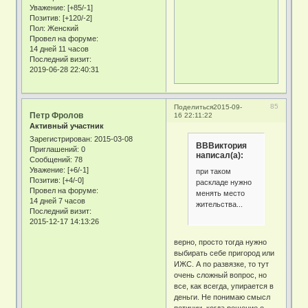
Уважение:
[+85/-1]
Позитив:
[+120/-2]
Пол:
Женский
Провел на форуме:
14 дней 11 часов
Последний визит:
2019-06-28 22:40:31
85
Поделиться
2015-09-
Петр Фролов
16 22:11:22
Активный участник
Зарегистрирован
: 2015-03-08
ВВВиктория
Приглашений:
0
написал(а):
Сообщений:
78
Уважение:
[+6/-1]
при таком
Позитив:
[+4/-0]
раскладе нужно
Провел на форуме:
менять место
14 дней 7 часов
жительства...
Последний визит:
2015-12-17 14:13:26
верно, просто тогда нужно
выбирать себе пригород или
ИЖС. А по развязке, то тут
очень сложный вопрос, но
все, как всегда, упирается в
деньги. Не понимаю смысл
петиции, когда решение о