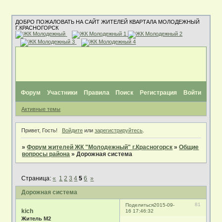
ДОБРО ПОЖАЛОВАТЬ НА САЙТ ЖИТЕЛЕЙ КВАРТАЛА МОЛОДЕЖНЫЙ
Г.КРАСНОГОРСК
Форум
Участники
Правила
Поиск
Регистрация
Войти
Активные темы
Привет, Гость!
Войдите
или
зарегистрируйтесь
.
»
Форум жителей ЖК "Молодежный" г.Красногорск
»
Общие
вопросы района
»
Дорожная система
Страница:
«
1
2
3
4
5
6
»
Дорожная система
81
Поделиться
2015-09-
kich
16 17:46:32
Житель М2