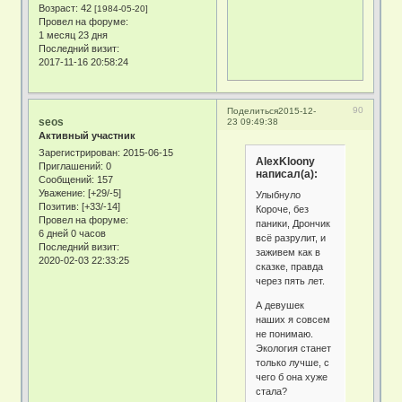
Возраст:
42
[1984-05-20]
Провел на форуме:
1 месяц 23 дня
Последний визит:
2017-11-16 20:58:24
90
Поделиться
2015-12-
seos
23 09:49:38
Активный участник
Зарегистрирован
: 2015-06-15
AlexKloony
Приглашений:
0
написал(а):
Сообщений:
157
Уважение:
[+29/-5]
Улыбнуло
Позитив:
[+33/-14]
Короче, без
Провел на форуме:
паники, Дрончик
6 дней 0 часов
всё разрулит, и
Последний визит:
заживем как в
2020-02-03 22:33:25
сказке, правда
через пять лет.
А девушек
наших я совсем
не понимаю.
Экология станет
только лучше, с
чего б она хуже
стала?