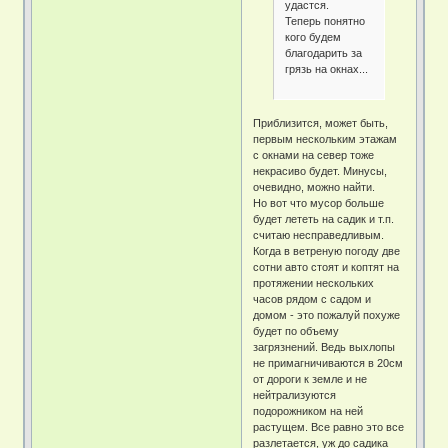
удастся.
Теперь понятно
кого будем
благодарить за
грязь на окнах...
Приблизится, может быть,
первым нескольким этажам
с окнами на север тоже
некрасиво будет. Минусы,
очевидно, можно найти.
Но вот что мусор больше
будет лететь на садик и т.п.
считаю несправедливым.
Когда в ветреную погоду две
сотни авто стоят и коптят на
протяжении нескольких
часов рядом с садом и
домом - это пожалуй похуже
будет по объему
загрязнений. Ведь выхлопы
не примагничиваются в 20см
от дороги к земле и не
нейтрализуются
подорожником на ней
растущем. Все равно это все
разлетается, уж до садика