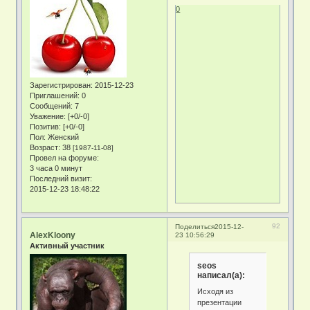
0
Зарегистрирован
: 2015-12-23
Приглашений:
0
Сообщений:
7
Уважение:
[+0/-0]
Позитив:
[+0/-0]
Пол:
Женский
Возраст:
38
[1987-11-08]
Провел на форуме:
3 часа 0 минут
Последний визит:
2015-12-23 18:48:22
92
Поделиться
2015-12-
AlexKloony
23 10:56:29
Активный участник
seos
написал(а):
Исходя из
презентации