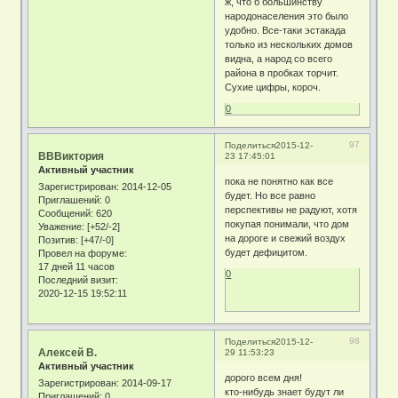
ж, что б большинству
народонаселения это было
удобно. Все-таки эстакада
только из нескольких домов
видна, а народ со всего
района в пробках торчит.
Сухие цифры, короч.
0
97
Поделиться
2015-12-
ВВВиктория
23 17:45:01
Активный участник
пока не понятно как все
Зарегистрирован
: 2014-12-05
будет. Но все равно
Приглашений:
0
перспективы не радуют, хотя
Сообщений:
620
покупая понимали, что дом
Уважение:
[+52/-2]
на дороге и свежий воздух
Позитив:
[+47/-0]
будет дефицитом.
Провел на форуме:
17 дней 11 часов
0
Последний визит:
2020-12-15 19:52:11
98
Поделиться
2015-12-
Алексей В.
29 11:53:23
Активный участник
дорого всем дня!
Зарегистрирован
: 2014-09-17
кто-нибудь знает будут ли
Приглашений:
0