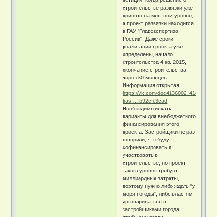
строительстве развязки уже
принято на местном уровне,
а проект развязки находится
в ГАУ "Главэкспертиза
России". Даже сроки
реализации проекта уже
определены, начало
строительства 4 кв. 2015,
окончание строительства
через 50 месяцев.
Информация открытая
https://vk.com/doc4136002_418402945
has … b92cfe3cad
Необходимо искать
варианты для внебюджетного
финансирования этого
проекта. Застройщики не раз
говорили, что будут
софинансировать и
участвовать в
строительстве, но проект
такого уровня требует
миллиардные затраты,
поэтому нужно либо ждать "у
моря погоды", либо властям
договариваться с
застройщиками города,
чтобы они взяли