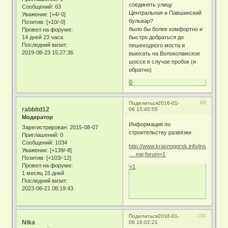
соединять улицу
Сообщений:
63
Центральная и Павшинский
Уважение:
[+4/-0]
бульвар?
Позитив:
[+10/-0]
было бы более комфортно и
Провел на форуме:
14 дней 23 часа
быстро добраться до
Последний визит:
пешеходного моста и
2019-08-23 15:27:36
выехать на Волоколамское
шоссе в случае пробок (и
обратно)
0
99
Поделиться
2016-01-
rabbitd12
06 15:45:55
Модератор
Информация по
Зарегистрирован
: 2015-08-07
строительству развязки
Приглашений:
0
Сообщений:
1034
http://www.krasnogorsk.info/inside/mod
Уважение:
[+139/-8]
… mp;forum=1
Позитив:
[+103/-12]
Провел на форуме:
+1
1 месяц 15 дней
Последний визит:
2023-06-21 08:19:43
100
Поделиться
2016-01-
Nika
06 16:02:21