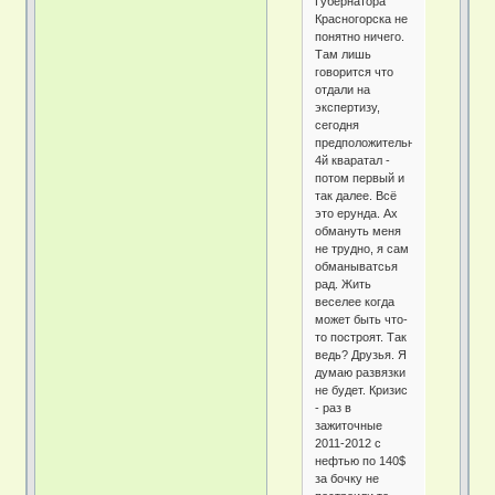
Губернатора
Красногорска не
понятно ничего.
Там лишь
говорится что
отдали на
экспертизу,
сегодня
предположительно
4й кваратал -
потом первый и
так далее. Всё
это ерунда. Ах
обмануть меня
не трудно, я сам
обманыватсья
рад. Жить
веселее когда
может быть что-
то построят. Так
ведь? Друзья. Я
думаю развязки
не будет. Кризис
- раз в
зажиточные
2011-2012 с
нефтью по 140$
за бочку не