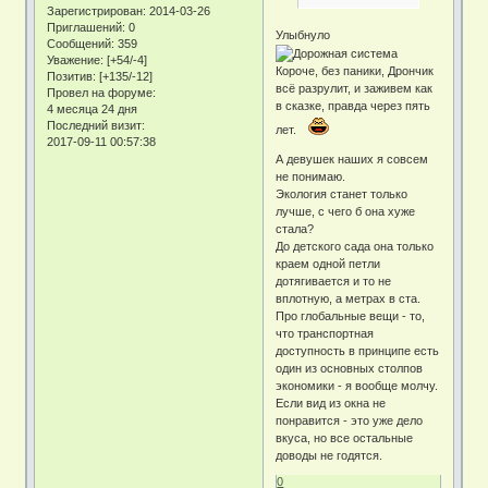
Зарегистрирован
: 2014-03-26
Приглашений:
0
Улыбнуло
Сообщений:
359
Уважение:
[+54/-4]
Короче, без паники, Дрончик
Позитив:
[+135/-12]
всё разрулит, и заживем как
Провел на форуме:
в сказке, правда через пять
4 месяца 24 дня
Последний визит:
лет.
2017-09-11 00:57:38
А девушек наших я совсем
не понимаю.
Экология станет только
лучше, с чего б она хуже
стала?
До детского сада она только
краем одной петли
дотягивается и то не
вплотную, а метрах в ста.
Про глобальные вещи - то,
что транспортная
доступность в принципе есть
один из основных столпов
экономики - я вообще молчу.
Если вид из окна не
понравится - это уже дело
вкуса, но все остальные
доводы не годятся.
0