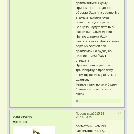
приблизиться к дому.
Причем высота данного
объекта будет на уровне 3го
этажа, эта хрень будет
нависать над садиком.
Вся грязь будет лететь в
окна и на фасад здания.
Ночью фарами будут
светить в окна. Для жителей
верхних этажей это
проблемой не будет, но
нижние этажи будут
страдать.
Причем очевидно, что
транспортную проблему
этим строением решить не
удастся.
Теперь понятно кого будем
благодарить за грязь на
окнах...
0
91
Поделиться
2015-12-
Wild cherry
23 10:34:24
Новичок
посмотрим, чем все
закончится. и когда...