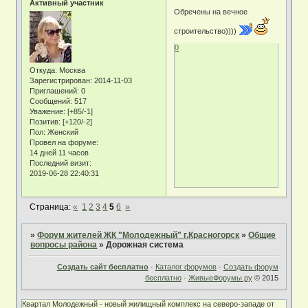
Активный участник
Обречены на вечное
строительство))))
0
Откуда:
Москва
Зарегистрирован
: 2014-11-03
Приглашений:
0
Сообщений:
517
Уважение:
[+85/-1]
Позитив:
[+120/-2]
Пол:
Женский
Провел на форуме:
14 дней 11 часов
Последний визит:
2019-06-28 22:40:31
Страница:
«
1
2
3
4
5
6
»
»
Форум жителей ЖК "Молодежный" г.Красногорск
»
Общие
вопросы района
»
Дорожная система
Создать сайт бесплатно
·
Каталог форумов
·
Создать форум
бесплатно
·
ЖивыеФорумы.ру
© 2015
Квартал Молодежный - новый жилищный комплекс на северо-западе от