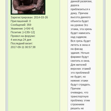
данной развязки,
дорога
приблизиться к
дому. Причем
высота данного
Зарегистрирован
: 2014-03-26
объекта будет
Приглашений:
0
Сообщений:
359
на уровне 3го
Уважение:
[+54/-4]
этажа, эта хрень
Позитив:
[+135/-12]
будет нависать
Провел на форуме:
над садиком.
4 месяца 24 дня
Вся грязь будет
Последний визит:
лететь в окна и
2017-09-11 00:57:38
на фасад
здания. Ночью
фарами будут
светить в окна.
Для жителей
верхних этажей
это проблемой
не будет, но
нижние этажи
будут страдать.
Причем
очевидно, что
транспортную
проблему этим
строением
решить не