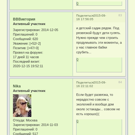
0
83
Поделиться
2015-09-
ВВВиктория
16 17:56:05
Активный участник
и детский садик рядом. Под
Зарегистрирован
: 2014-12-05
рязвязкой будут дети гулять.
Приглашений:
0
Нужно прежде чем строить
Сообщений:
620
продумывать эти моменты, а
Уважение:
[+52/-2]
у нас главное бабки
Позитив:
[+47/-0]
срубить...
Провел на форуме:
17 дней 11 часов
0
Последний визит:
2020-12-15 19:52:11
84
Поделиться
2015-09-
Nika
16 22:11:02
Активный участник
Если будет развязка, то
нерадостно совсем с
экологией и вообще дом
около эстакады... совсем не
есть хорошо(((
Откуда:
Москва
0
Зарегистрирован
: 2014-11-03
Приглашений:
0
Сообщений:
517