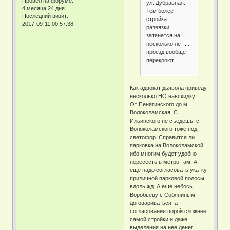
Провел на форуме:
ул. Дубравная.
4 месяца 24 дня
Тем более
Последний визит:
стройка
2017-09-11 00:57:38
развязки
затянется на
несколько лет ....
проезд вообще
перекроют....
Как адвокат дьявола приведу
несколько НО навскидку:
От Пенягинского до м.
Волоколамская. С
Ильинского не съедешь, с
Волоколамского тоже под
светофор. Справится ли
парковка на Волоколамской,
ибо многим будет удобно
пересесть в метро там. А
еще надо согласовать укатку
приличной парковой полосы
вдоль жд. А еще небось
Воробьеву с Собяниным
договариваться, а
согласования порой сложнее
самой стройки и даже
выделения на нее денег.