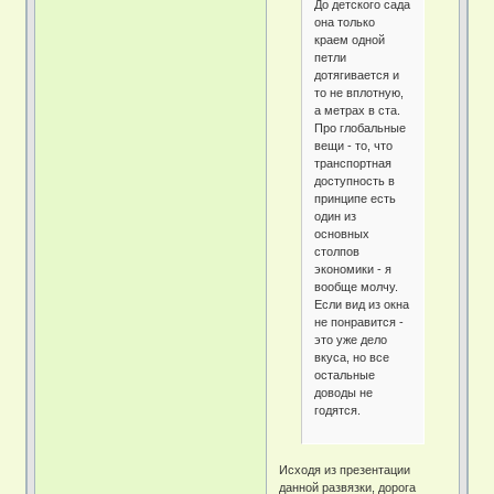
До детского сада
она только
краем одной
петли
дотягивается и
то не вплотную,
а метрах в ста.
Про глобальные
вещи - то, что
транспортная
доступность в
принципе есть
один из
основных
столпов
экономики - я
вообще молчу.
Если вид из окна
не понравится -
это уже дело
вкуса, но все
остальные
доводы не
годятся.
Исходя из презентации
данной развязки, дорога