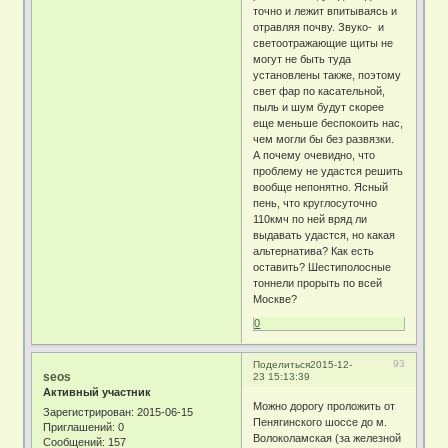
точно и лежит впитываясь и
отравляя почву. Звуко- и
светоотражающие щиты не
могут не быть туда
установлены также, поэтому
свет фар по касательной,
пыль и шум будут скорее
еще меньше беспокоить нас,
чем могли бы без развязки.
А почему очевидно, что
проблему не удастся решить
вообще непонятно. Ясный
пень, что круглосуточно
110кмч по ней вряд ли
выдавать удастся, но какая
альтернатива? Как есть
оставить? Шестиполосные
тоннели прорыть по всей
Москве?
0
93
Поделиться
2015-12-
seos
23 15:13:39
Активный участник
Можно дорогу проложить от
Зарегистрирован
: 2015-06-15
Пенягинского шоссе до м.
Приглашений:
0
Волоколамская (за железной
Сообщений:
157