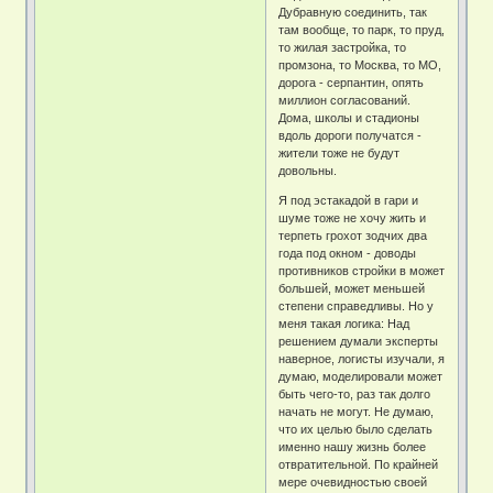
Дубравную соединить, так
там вообще, то парк, то пруд,
то жилая застройка, то
промзона, то Москва, то МО,
дорога - серпантин, опять
миллион согласований.
Дома, школы и стадионы
вдоль дороги получатся -
жители тоже не будут
довольны.
Я под эстакадой в гари и
шуме тоже не хочу жить и
терпеть грохот зодчих два
года под окном - доводы
противников стройки в может
большей, может меньшей
степени справедливы. Но у
меня такая логика: Над
решением думали эксперты
наверное, логисты изучали, я
думаю, моделировали может
быть чего-то, раз так долго
начать не могут. Не думаю,
что их целью было сделать
именно нашу жизнь более
отвратительной. По крайней
мере очевидностью своей