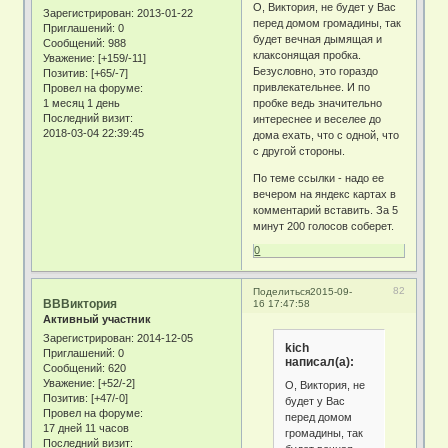
О, Виктория, не будет у Вас
Зарегистрирован
: 2013-01-22
перед домом громадины, так
Приглашений:
0
будет вечная дымящая и
Сообщений:
988
клаксонящая пробка.
Уважение:
[+159/-11]
Безусловно, это гораздо
Позитив:
[+65/-7]
привлекательнее. И по
Провел на форуме:
1 месяц 1 день
пробке ведь значительно
Последний визит:
интереснее и веселее до
2018-03-04 22:39:45
дома ехать, что с одной, что
с другой стороны.
По теме ссылки - надо ее
вечером на яндекс картах в
комментарий вставить. За 5
минут 200 голосов соберет.
0
82
Поделиться
2015-09-
ВВВиктория
16 17:47:58
Активный участник
Зарегистрирован
: 2014-12-05
kich
Приглашений:
0
написал(а):
Сообщений:
620
Уважение:
[+52/-2]
О, Виктория, не
Позитив:
[+47/-0]
будет у Вас
Провел на форуме:
перед домом
17 дней 11 часов
громадины, так
Последний визит: