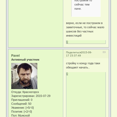
построили то
сейчас тем
паче.
верно, если не построили в
зажиточные, то сейчас мало
шансов без частных
инвестиций
0
89
Поделиться
2015-09-
Pavel
17 23:37:49
Активный участник
стройку к концу года таки
обещают начать..
0
Откуда:
Красногорск
Зарегистрирован
: 2015-07-29
Приглашений:
0
Сообщений:
50
Уважение:
[+5/-0]
Позитив:
[+2/-0]
Пол:
Мужской