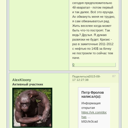
сегодня предположительно
4й кваратал - потом первый
и так далее. Всё это ерунда.
Ах обмануть меня не трудно,
я сам обманыватсья рад.
Жить веселее когда может
быть что-то построят. Так
ведь? Друзья. Я думаю
развязки не будет. Кризис -
раз в зажиточные 2011-2012
с нефтью по 140$ за бочку
не построили то сейчас тем
паче.
0
87
Поделиться
2015-09-
AlexKloony
17 12:27:38
Активный участник
Петр Фролов
написал(а):
Информация
открытая
https://vk.com/doc4136002_418
has
…
b92cfe3cad