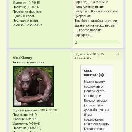
дорогой) , так же были
Уважение:
[+29/-5]
предложения выше
Позитив:
[+33/-14]
соединить Красногорск с ул.
Провел на форуме:
6 дней 0 часов
Дубравная.
Последний визит:
Тем более стройка развязки
2020-02-03 22:33:25
затянется на несколько лет
.... проезд вообще
перекроют....
0
94
Поделиться
2015-12-
AlexKloony
23 16:17:36
Активный участник
seos
написал(а):
Можно дорогу
проложить от
Пенягинского
шоссе до м.
Волоколамская
(за железной
дорогой) , так же
Зарегистрирован
: 2014-03-26
были
Приглашений:
0
Сообщений:
359
предложения
Уважение:
[+54/-4]
выше соединить
Позитив:
[+135/-12]
Красногорск с