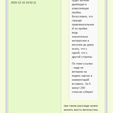
будет вечная
2020-12-15 19:52:11
дымящая и
клаксонящая
пробка.
Безусловно, это
гораздо
привлекательнее.
И по пробке
ведь
значительно
интереснее и
веселее до дома
ехать, что с
одной, что с
другой стороны.
По теме ссылки
- надо ее
вечером на
яндекс картах в
комментарий
вставить. За 5
минут 200
голосов соберет.
при таком раскладе нужно
менять место жительства...