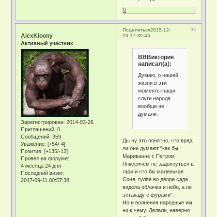
0
96
Поделиться
2015-12-
AlexKloony
23 17:39:45
Активный участник
ВВВиктория
написал(а):
Думаю, о нашей
жизни в эти
моменты наши
слуги народа
вообще не
думали.
Зарегистрирован
: 2014-03-26
Приглашений:
0
Сообщений:
359
Ды ну это понятно, что вряд
Уважение:
[+54/-4]
ли они думают "как бы
Позитив:
[+135/-12]
Мариванне с Петром
Провел на форуме:
Ляксеичем не задохнуться в
4 месяца 24 дня
гари и что бы маленькая
Последний визит:
Соня, гуляя во дворе сада
2017-09-11 00:57:38
видела облачка и небо, а не
эстакаду с фурами".
Но и волнения народные им
ни к чему. Делали, наверно