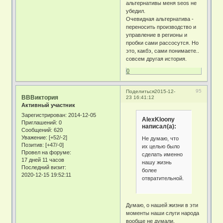
альтернативы меня seos не
убедил.
Очевидная альтернатива -
переносить производство и
управление в регионы и
пробки сами рассосутся. Но
это, какбэ, сами понимаете..
совсем другая история.
0
95
Поделиться
2015-12-
ВВВиктория
23 16:41:12
Активный участник
Зарегистрирован
: 2014-12-05
AlexKloony
Приглашений:
0
написал(а):
Сообщений:
620
Уважение:
[+52/-2]
Не думаю, что
Позитив:
[+47/-0]
их целью было
Провел на форуме:
сделать именно
17 дней 11 часов
нашу жизнь
Последний визит:
более
2020-12-15 19:52:11
отвратительной.
Думаю, о нашей жизни в эти
моменты наши слуги народа
вообще не думали.