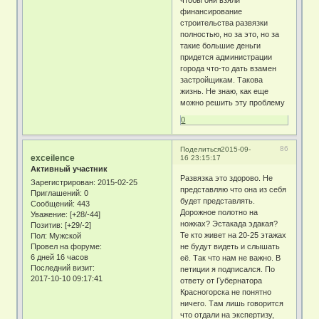
финансирование
строительства развязки
полностью, но за это, но за
такие большие деньги
придется администрации
города что-то дать взамен
застройщикам. Такова
жизнь. Не знаю, как еще
можно решить эту проблему
0
86
Поделиться
2015-09-
exceilence
16 23:15:17
Активный участник
Развязка это здорово. Не
Зарегистрирован
: 2015-02-25
представляю что она из себя
Приглашений:
0
будет представлять.
Сообщений:
443
Дорожное полотно на
Уважение:
[+28/-44]
ножках? Эстакада эдакая?
Позитив:
[+29/-2]
Те кто живет на 20-25 этажах
Пол:
Мужской
Провел на форуме:
не будут видеть и слышать
6 дней 16 часов
её. Так что нам не важно. В
Последний визит:
петиции я подписался. По
2017-10-10 09:17:41
ответу от Губернатора
Красногорска не понятно
ничего. Там лишь говорится
что отдали на экспертизу,