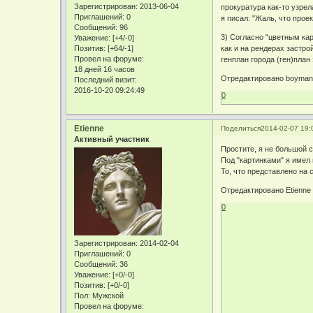
Зарегистрирован
: 2013-06-04
прокуратура как-то узре
Приглашений:
0
я писал: "Жаль, что прое
Сообщений:
96
3) Согласно "цветным кар
Уважение:
[+4/-0]
Позитив:
[+64/-1]
как и на рендерах застр
Провел на форуме:
генплан города (ген)план
18 дней 16 часов
Отредактировано boyman 
Последний визит:
2016-10-20 09:24:49
0
Etienne
Поделиться
2014-02-07 19:
Активный участник
Простите, я не большой 
Под "картинками" я имел 
То, что представлено на
Отредактировано Etienne 
0
Зарегистрирован
: 2014-02-04
Приглашений:
0
Сообщений:
36
Уважение:
[+0/-0]
Позитив:
[+0/-0]
Пол:
Мужской
Провел на форуме: