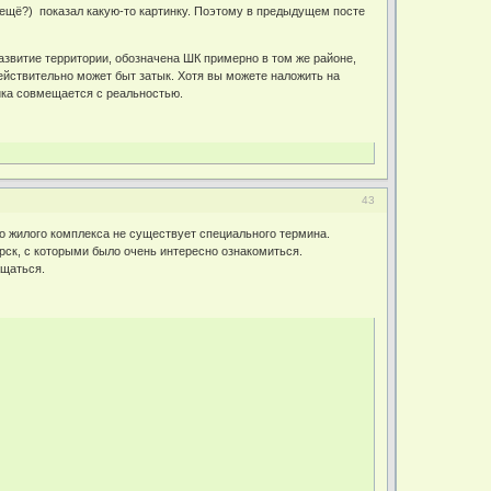
е ещё?) показал какую-то картинку. Поэтому в предыдущем посте
развитие территории, обозначена ШК примерно в том же районе,
действительно может быт затык. Хотя вы можете наложить на
ика совмещается с реальностью.
43
го жилого комплекса не существует специального термина.
орск, с которыми было очень интересно ознакомиться.
ащаться.