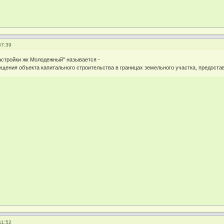
37:39
астройки жк Молодежный" называется -
щения объекта капитального строительства в границах земельного участка, предоста
11:52