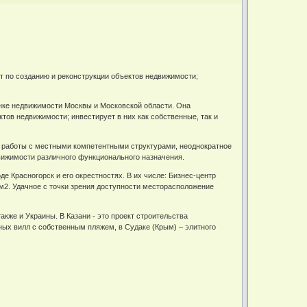
т по созданию и реконструкции объектов недвижимости;
нке недвижимости Москвы и Московской области. Она
тов недвижимости; инвестирует в них как собственные, так и
я работы с местными компетентными структурами, неоднократное
вижимости различного функционального назначения.
 Красногорск и его окрестностях. В их числе: Бизнес-центр
2. Удачное с точки зрения доступности месторасположение
.
акже и Украины. В Казани - это проект строительства
тных вилл с собственным пляжем, в Судаке (Крым) – элитного