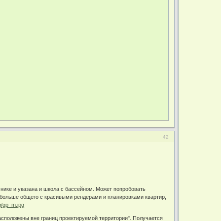
42
чнике и указана и школа с бассейном. Может попробовать
 больше общего с красивыми рендерами и планировками квартир,
g/gp_m.jpg
асположены вне границ проектируемой территории". Получается