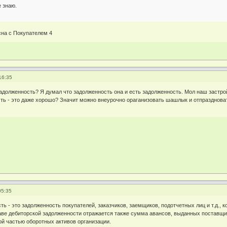
е знаю.
на с Покупателем 4
16:35
задолженность? Я думал что задолженность она и есть задолженность. Мол наш застро
ть - это даже хорошо? Значит можно внеурочно ораганизовать шашлык и отпраздноват
05:35
ь - это задолженность покупателей, заказчиков, заемщиков, подотчетных лиц и т.д., 
аве дебиторской задолженности отражается также сумма авансов, выданных поставщи
ой частью оборотных активов организации.