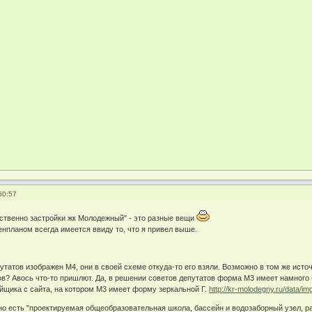
50:57
дственно застройки жк Молодежный" - это разные вещи
енпланом всегда имеется ввиду то, что я привел выше.
утатов изображен М4, они в своей схеме откуда-то его взяли. Возможно в том же исто
ов? Авось что-то пришлют. Да, в решении советов депутатов форма М3 имеет намного
ойщика с сайта, на котором М3 имеет форму зеркальной Г.
http://kr-molodegny.ru/data/im
но есть "проектируемая общеобразовательная школа, бассейн и водозаборный узел, р