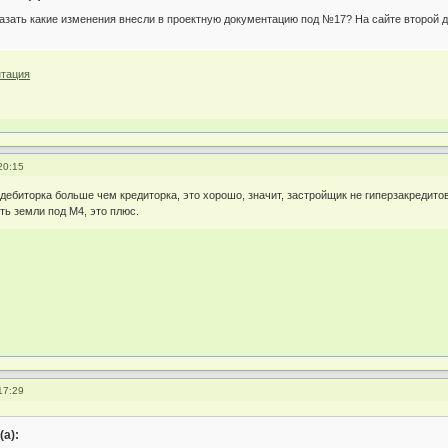
казать какие изменения внесли в проектную документацию под №17? На сайте второй д
.
20:15
 дебиторка больше чем кредиторка, это хорошо, значит, застройщик не гиперзакредитов
ть земли под М4, это плюс.
17:29
а):