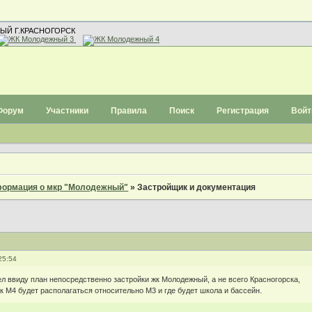
ЫЙ Г.КРАСНОГОРСК
Форум
Участники
Правила
Поиск
Регистрация
Войт
ормация о мкр "Молодежный"
»
Застройщик и документация
25:54
ел ввиду план непосредственно застройки жк Молодежный, а не всего Красногорска,
к М4 будет располагаться относительно М3 и где будет школа и бассейн.