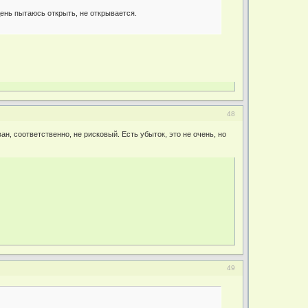
ень пытаюсь открыть, не открывается.
48
ан, соответственно, не рисковый. Есть убыток, это не очень, но
49