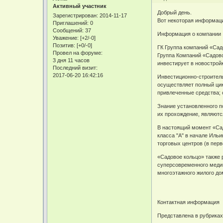
Активный участник
Добрый день.
Зарегистрирован
: 2014-11-17
Вот некоторая информаци
Приглашений:
0
Сообщений:
37
Информация о компании
Уважение:
[+2/-0]
Позитив:
[+0/-0]
ГК Группа компаний «Сад
Провел на форуме:
Группа Компаний «Садово
3 дня 11 часов
инвестирует в новострой
Последний визит:
2017-06-20 16:42:16
Инвестиционно-строитель
осуществляет полный цик
привлеченные средства; 
Знание установленного п
их прохождение, являютс
В настоящий момент «Сад
класса "А" в начале Иль
торговых центров (в пер
«Садовое кольцо» также р
суперсовременного медиц
многоэтажного жилого до
Контактная информация
Представлена в рубрика