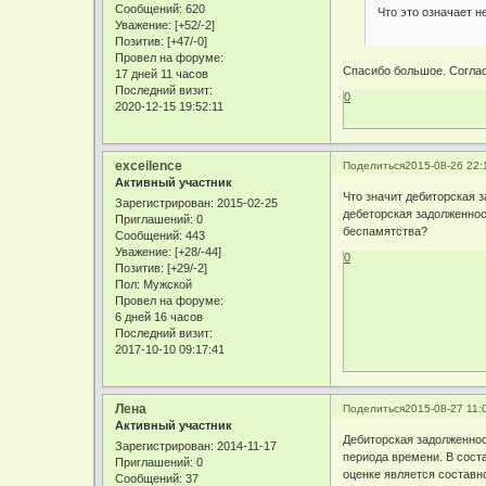
Сообщений:
620
Что это означает н
Уважение:
[+52/-2]
Позитив:
[+47/-0]
Провел на форуме:
Спасибо большое. Соглас
17 дней 11 часов
Последний визит:
0
2020-12-15 19:52:11
exceilence
Поделиться
2015-08-26 22:
Активный участник
Что значит дебиторская 
Зарегистрирован
: 2015-02-25
дебеторская задолженнос
Приглашений:
0
беспамятства?
Сообщений:
443
Уважение:
[+28/-44]
0
Позитив:
[+29/-2]
Пол:
Мужской
Провел на форуме:
6 дней 16 часов
Последний визит:
2017-10-10 09:17:41
Лена
Поделиться
2015-08-27 11:
Активный участник
Дебиторская задолженност
Зарегистрирован
: 2014-11-17
периода времени. В сост
Приглашений:
0
оценке является составн
Сообщений:
37