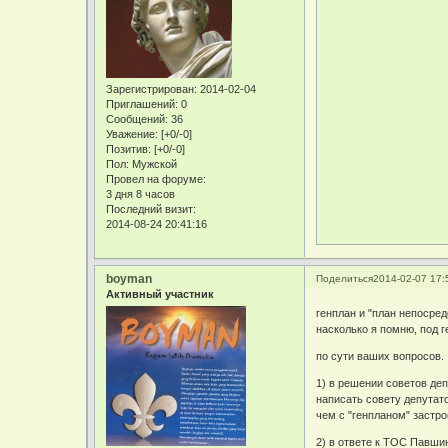
Зарегистрирован
: 2014-02-04
Приглашений:
0
Сообщений:
36
Уважение:
[+0/-0]
Позитив:
[+0/-0]
Пол:
Мужской
Провел на форуме:
3 дня 8 часов
Последний визит:
2014-08-24 20:41:16
boyman
Поделиться
2014-02-07 17:
Активный участник
генплан и "план непосре
насколько я помню, под г
по сути ваших вопросов.
1) в решении советов деп
написать совету депутат
чем с "генпланом" застр
2) в ответе к ТОС Павши