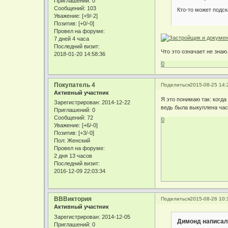
Приглашений:
0
Сообщений:
103
Кто-то может подс
Уважение:
[+9/-2]
Позитив:
[+0/-0]
Провел на форуме:
7 дней 4 часа
Последний визит:
Что это означает не знаю
2018-01-20 14:58:36
0
Покупатель 4
Поделиться
2015-08-25 14:
Активный участник
Я это понимаю так: когда
Зарегистрирован
: 2014-12-22
ведь была выкуплена час
Приглашений:
0
Сообщений:
72
0
Уважение:
[+6/-0]
Позитив:
[+3/-0]
Пол:
Женский
Провел на форуме:
2 дня 13 часов
Последний визит:
2016-12-09 22:03:34
ВВВиктория
Поделиться
2015-08-26 10:
Активный участник
Зарегистрирован
: 2014-12-05
Димонд написал(
Приглашений:
0