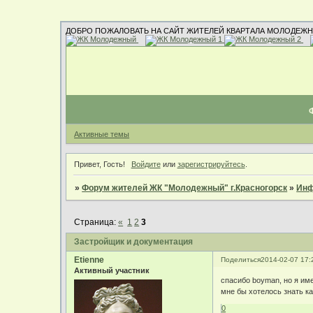
ДОБРО ПОЖАЛОВАТЬ НА САЙТ ЖИТЕЛЕЙ КВАРТАЛА МОЛОДЕЖН
Активные темы
Привет, Гость!
Войдите
или
зарегистрируйтесь
.
»
Форум жителей ЖК "Молодежный" г.Красногорск
»
Инф
Страница:
«
1
2
3
Застройщик и документация
Etienne
Поделиться
2014-02-07 17:
Активный участник
спасибо boyman, но я им
мне бы хотелось знать ка
0