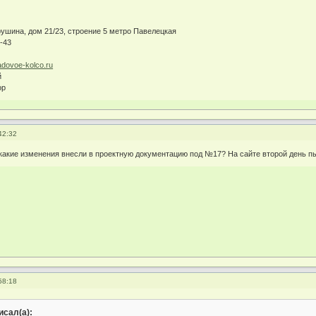
хрушина, дом 21/23, строение 5 метро Павелецкая
8-43
adovoe-kolco.ru
й
ор
42:32
 какие изменения внесли в проектную документацию под №17? На сайте второй день пы
58:18
сал(а):