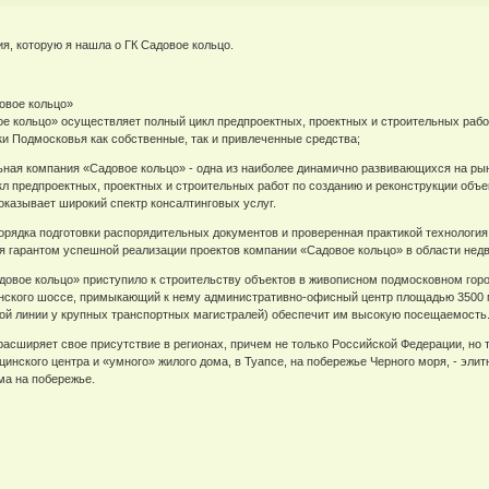
я, которую я нашла о ГК Садовое кольцо.
овое кольцо»
е кольцо» осуществляет полный цикл предпроектных, проектных и строительных рабо
ки Подмосковья как собственные, так и привлеченные средства;
ная компания «Садовое кольцо» - одна из наиболее динамично развивающихся на ры
л предпроектных, проектных и строительных работ по созданию и реконструкции объек
оказывает широкий спектр консалтинговых услуг.
орядка подготовки распорядительных документов и проверенная практикой технологи
я гарантом успешной реализации проектов компании «Садовое кольцо» в области нед
овое кольцо» приступило к строительству объектов в живописном подмосковном городе
инского шоссе, примыкающий к нему административно-офисный центр площадью 3500 м
вой линии у крупных транспортных магистралей) обеспечит им высокую посещаемость
асширяет свое присутствие в регионах, причем не только Российской Федерации, но т
инского центра и «умного» жилого дома, в Туапсе, на побережье Черного моря, - эли
ма на побережье.
х