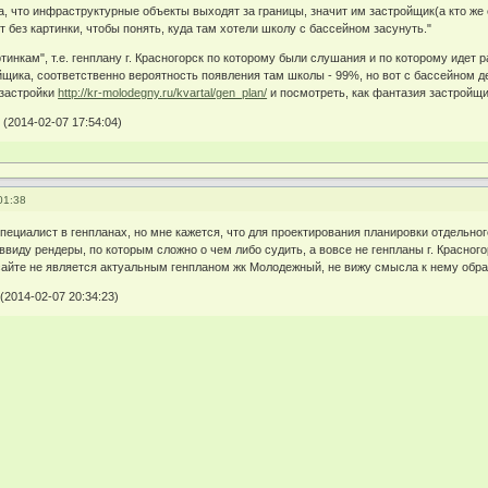
ла, что инфраструктурные объекты выходят за границы, значит им застройщик(а кто ж
кт без картинки, чтобы понять, куда там хотели школу с бассейном засунуть."
тинкам", т.е. генплану г. Красногорск по которому были слушания и по которому идет 
ойщика, соответственно вероятность появления там школы - 99%, но вот с бассейном 
 застройки
http://kr-molodegny.ru/kvartal/gen_plan/
и посмотреть, как фантазия застройщ
(2014-02-07 17:54:04)
01:38
специалист в генпланах, но мне кажется, что для проектирования планировки отдельно
ввиду рендеры, по которым сложно о чем либо судить, а вовсе не генпланы г. Красног
 сайте не является актуальным генпланом жк Молодежный, не вижу смысла к нему обр
(2014-02-07 20:34:23)