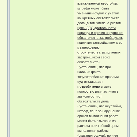
взыскиваемой неустойки,
штрафа может быть
уменьшен судом с учетом
конкретных обстоятельств
дела (в том числе, с учетом
цены ДДУ, длительности
периода и причин нарушения
обязательств застройщиком,
принятия застройщиком мер
к завершению
строительства
, исполнения
застройщиком своих
обязательств);
- установить, что при
наличии факта
злоупотребления правами
суд
отказывает
потребителю в иске
полностью или частично в
зависимости от
обстоятельств дела;
- установить, что неустойка,
штраф, пеня за нарушение
сроков выполнения работ
может быть взыскана из
расчета не из общей цены
выполнения работы
(оказания услуги), но и ее