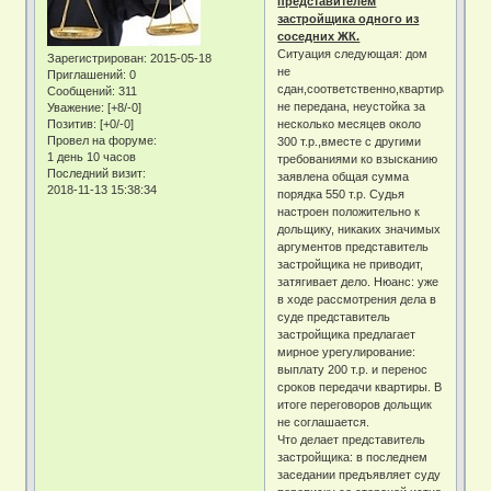
представителем
застройщика одного из
соседних ЖК.
Ситуация следующая: дом
Зарегистрирован
: 2015-05-18
не
Приглашений:
0
сдан,соответственно,квартира
Сообщений:
311
не передана, неустойка за
Уважение:
[+8/-0]
Позитив:
[+0/-0]
несколько месяцев около
Провел на форуме:
300 т.р.,вместе с другими
1 день 10 часов
требованиями ко взысканию
Последний визит:
заявлена общая сумма
2018-11-13 15:38:34
порядка 550 т.р. Судья
настроен положительно к
дольщику, никаких значимых
аргументов представитель
застройщика не приводит,
затягивает дело. Нюанс: уже
в ходе рассмотрения дела в
суде представитель
застройщика предлагает
мирное урегулирование:
выплату 200 т.р. и перенос
сроков передачи квартиры. В
итоге переговоров дольщик
не соглашается.
Что делает представитель
застройщика: в последнем
заседании предъявляет суду