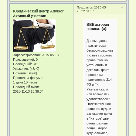
4
Поделиться
2015-05-
Юридический центр Advisor
26 22:31:57
Активный участник
ВВВиктория
написал(а):
.
Данные дела
практически
беспроигрышные
Зарегистрирован
: 2015-05-18
т.к. нет спорного
Приглашений:
0
права, только
Сообщений:
311
установить и
Уважение:
[+8/-0]
доказать факт
Позитив:
[+0/-0]
просрочки
Провел на форуме:
применение 214
1 день 10 часов
ФЗ и ГК.
Последний визит:
Уже взыскали
2018-11-13 15:38:34
или только иск
удовлетворен?
Положительное
решение суда и
взыскание денег
в "натуре" две
очень разные
вещи. Второе
куда сложнее).