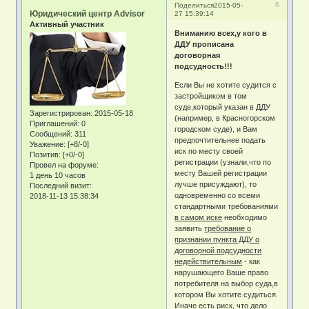
6
Поделиться
2015-05-
Юридический центр Advisor
27 15:39:14
Активный участник
Вниманию всех,у кого в
ДДУ прописана
договорная
подсудность!!!
Если Вы не хотите судится с
застройщиком в том
суде,который указан в ДДУ
Зарегистрирован
: 2015-05-18
(например, в Красногорском
Приглашений:
0
городском суде), и Вам
Сообщений:
311
предпочтительнее подать
Уважение:
[+8/-0]
иск по месту своей
Позитив:
[+0/-0]
регистрации (узнали,что по
Провел на форуме:
месту Вашей регистрации
1 день 10 часов
лучше присуждают), то
Последний визит:
одновременно со всеми
2018-11-13 15:38:34
стандартными требованиями
в самом иске
необходимо
заявить
требование о
признании пункта ДДУ о
договорной подсудности
недействительным
- как
нарушающего Ваше право
потребителя на выбор суда,в
котором Вы хотите судиться.
Иначе есть риск, что дело