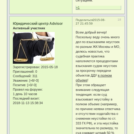
ситуациям.
+1
18
Поделиться
2015-08-
Юридический центр Advisor
27 21:45:59
Активный участник
Всем добрый вечер!
Поскольку веду очень много
дел по взысканиям неустоек
по разным ЖК Москвы и МО,
делюсь новостью, что
судебная практика
наполняется прецедентами
взыскания судом неустоек
Зарегистрирован
: 2015-05-18
за просрочку передачи
Приглашений:
0
объектов ДДУ
в полном
Сообщений:
311
объеме
!
Уважение:
[+8/-0]
Позитив:
[+0/-0]
При этом обращает
Провел на форуме:
внимание следующая
1 день 10 часов
тенденция: если суд
Последний визит:
взыскивает неустойку в
2018-11-13 15:38:34
полном объеме (например,
по причине неявки ответчика
и отсутствии ходатайства о
снижении неустойки по ст.
333 ГК РФ), и эта неустойка
значительна по размеру, то
суд снижает штраф 50 %