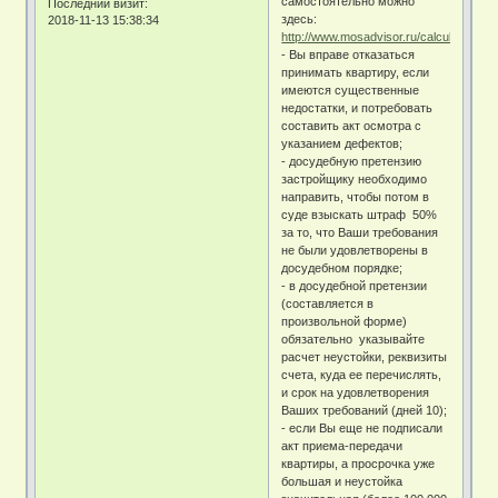
самостоятельно можно
Последний визит:
здесь:
2018-11-13 15:38:34
http://www.mosadvisor.ru/calculation/;
- Вы вправе отказаться
принимать квартиру, если
имеются существенные
недостатки, и потребовать
составить акт осмотра с
указанием дефектов;
- досудебную претензию
застройщику необходимо
направить, чтобы потом в
суде взыскать штраф 50%
за то, что Ваши требования
не были удовлетворены в
досудебном порядке;
- в досудебной претензии
(составляется в
произвольной форме)
обязательно указывайте
расчет неустойки, реквизиты
счета, куда ее перечислять,
и срок на удовлетворения
Ваших требований (дней 10);
- если Вы еще не подписали
акт приема-передачи
квартиры, а просрочка уже
большая и неустойка