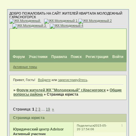
ДОБРО ПОЖАЛОВАТЬ НА САЙТ ЖИТЕЛЕЙ КВАРТАЛА МОЛОДЕЖНЫЙ
Г.КРАСНОГОРСК
Форум
Участники
Правила
Поиск
Регистрация
Войти
Активные темы
Привет, Гость!
Войдите
или
зарегистрируйтесь
.
»
Форум жителей ЖК "Молодежный" г.Красногорск
»
Общие
вопросы района
»
Страница юриста
Страница:
1
2
3
…
19
»
Страница юриста
1
Поделиться
2015-05-
Юридический центр Advisor
20 17:54:06
Активный участник