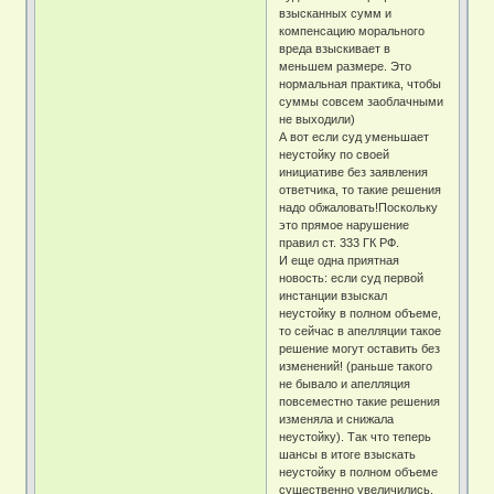
взысканных сумм и
компенсацию морального
вреда взыскивает в
меньшем размере. Это
нормальная практика, чтобы
суммы совсем заоблачными
не выходили)
А вот если суд уменьшает
неустойку по своей
инициативе без заявления
ответчика, то такие решения
надо обжаловать!Поскольку
это прямое нарушение
правил ст. 333 ГК РФ.
И еще одна приятная
новость: если суд первой
инстанции взыскал
неустойку в полном объеме,
то сейчас в апелляции такое
решение могут оставить без
изменений! (раньше такого
не бывало и апелляция
повсеместно такие решения
изменяла и снижала
неустойку). Так что теперь
шансы в итоге взыскать
неустойку в полном объеме
существенно увеличились,