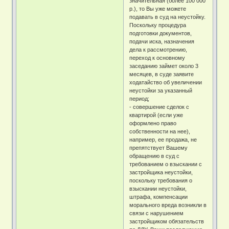
значительная (более 100 000
р.), то Вы уже можете
подавать в суд на неустойку.
Поскольку процедура
подготовки документов,
подачи иска, назначения
дела к рассмотрению,
переход к основному
заседанию займет около 3
месяцев, в суде заявите
ходатайство об увеличении
неустойки за указанный
период;
- совершение сделок с
квартирой (если уже
оформлено право
собственности на нее),
например, ее продажа, не
препятствует Вашему
обращению в суд с
требованием о взыскании с
застройщика неустойки,
поскольку требования о
взыскании неустойки,
штрафа, компенсации
морального вреда возникли в
связи с нарушением
застройщиком обязательств