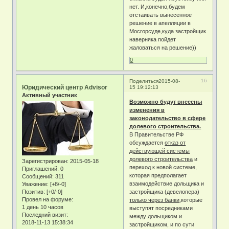
нет. И,конечно,будем
отстаивать вынесенное
решение в апелляции в
Мосгорсуде,куда застройщик
наверняка пойдет
жаловаться на решение))
0
16
Поделиться
2015-08-
Юридический центр Advisor
15 19:12:13
Активный участник
Возможно будут внесены
изменения в
законодательство в сфере
долевого строительства.
В Правительстве РФ
обсуждается
отказ от
действующей системы
долевого строительства
и
Зарегистрирован
: 2015-05-18
переход к новой системе,
Приглашений:
0
которая предполагает
Сообщений:
311
взаимодействие дольщика и
Уважение:
[+8/-0]
Позитив:
[+0/-0]
застройщика (девелопера)
Провел на форуме:
только через банки
,которые
1 день 10 часов
выступят посредниками
Последний визит:
между дольщиком и
2018-11-13 15:38:34
застройщиком, и по сути