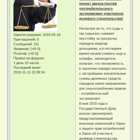
проект закона против
«потребительского
экстремизма» участников
долевого строительства!
Несмотря на то, что суды и
так серьезно снижают
Зарегистрирован
: 2015-05-18
неустойку за просрочку
Приглашений:
0
передачи квартир
Сообщений:
311
дольщикам, а в последнее
Уважение:
[+8/-0]
Позитив:
[+0/-0]
время начали снижать еще и
Провел на форуме:
штрафы, законодатель
1 день 10 часов
полагает, что «возможность
Последний визит:
в законном порядке взыскать
2018-11-13 15:38:34
с застройщика значительные
суммы денежных средств
породила новое направление
для злоупотребления правом
- потребительский
экстремизм».
В мае 2015 года в
Государственную Думу
внесен законопроект,
предусматривающий
внесение изменений в Закон
о защите прав потребителей
и Закон об участии в
долевом строительстве.