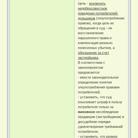
Цель -
исключить
недобросовестное
поведение потребителей-
дольщиков
(злоупотребление
правом), когда цель их
обращения в суд – не
восстановление
нарушенного права и
компенсация реально
понесенных убытков, а
обогащение за счет
застройщика
.
В соответствии с
законопроектом
предлагается:
- ввести законодательное
определение понятия
злоупотребления правами
потребителей;
- установить, что суд
взыскивает штраф в пользу
потребителя только за
виновное
несоблюдение
продавцом (застройщиком) в
досудебном порядке
удовлетворения требований
потребителя;
- установить, что размер