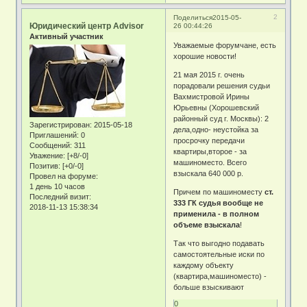
2
Поделиться
2015-05-
Юридический центр Advisor
26 00:44:26
Активный участник
Уважаемые форумчане, есть
хорошие новости!
21 мая 2015 г. очень
порадовали решения судьи
Вахмистровой Ирины
Юрьевны (Хорошевский
районный суд г. Москвы): 2
Зарегистрирован
: 2015-05-18
дела,одно- неустойка за
Приглашений:
0
просрочку передачи
Сообщений:
311
квартиры,второе - за
Уважение:
[+8/-0]
машиноместо. Всего
Позитив:
[+0/-0]
взыскала 640 000 р.
Провел на форуме:
1 день 10 часов
Причем по машиноместу
ст.
Последний визит:
333 ГК судья вообще не
2018-11-13 15:38:34
применила - в полном
объеме взыскала
!
Так что выгодно подавать
самостоятельные иски по
каждому объекту
(квартира,машиноместо) -
больше взыскивают
0