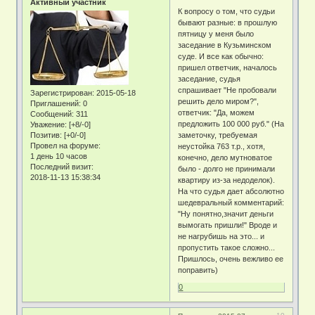
Активный участник
К вопросу о том, что судьи
бывают разные: в прошлую
пятницу у меня было
заседание в Кузьминском
суде. И все как обычно:
пришел ответчик, началось
заседание, судья
спрашивает "Не пробовали
Зарегистрирован
: 2015-05-18
решить дело миром?",
Приглашений:
0
ответчик: "Да, можем
Сообщений:
311
предложить 100 000 руб." (На
Уважение:
[+8/-0]
Позитив:
[+0/-0]
заметочку, требуемая
Провел на форуме:
неустойка 763 т.р., хотя,
1 день 10 часов
конечно, дело мутноватое
Последний визит:
было - долго не принимали
2018-11-13 15:38:34
квартиру из-за недоделок).
На что судья дает абсолютно
шедевральный комментарий:
"Ну понятно,значит деньги
вымогать пришли!" Вроде и
не нагрубишь на это... и
пропустить такое сложно...
Пришлось, очень вежливо ее
поправить)
0