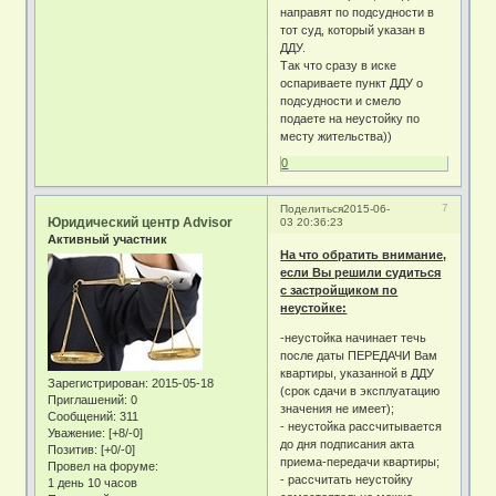
направят по подсудности в
тот суд, который указан в
ДДУ.
Так что сразу в иске
оспариваете пункт ДДУ о
подсудности и смело
подаете на неустойку по
месту жительства))
0
7
Поделиться
2015-06-
Юридический центр Advisor
03 20:36:23
Активный участник
На что обратить внимание,
если Вы решили судиться
с застройщиком по
неустойке:
-неустойка начинает течь
после даты ПЕРЕДАЧИ Вам
квартиры, указанной в ДДУ
Зарегистрирован
: 2015-05-18
(срок сдачи в эксплуатацию
Приглашений:
0
значения не имеет);
Сообщений:
311
- неустойка рассчитывается
Уважение:
[+8/-0]
до дня подписания акта
Позитив:
[+0/-0]
приема-передачи квартиры;
Провел на форуме:
- рассчитать неустойку
1 день 10 часов