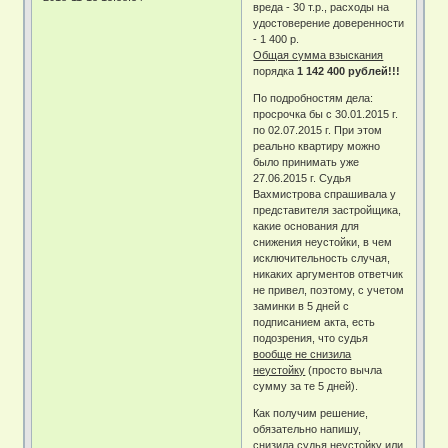
вреда - 30 т.р., расходы на
удостоверение доверенности
- 1 400 р.
Общая сумма взыскания
порядка
1 142 400 рублей!!!
По подробностям дела:
просрочка бы с 30.01.2015 г.
по 02.07.2015 г. При этом
реально квартиру можно
было принимать уже
27.06.2015 г. Судья
Вахмистрова спрашивала у
представителя застройщика,
какие основания для
снижения неустойки, в чем
исключительность случая,
никаких аргументов ответчик
не привел, поэтому, с учетом
заминки в 5 дней с
подписанием акта, есть
подозрения, что судья
вообще не снизила
неустойку
(просто вычла
сумму за те 5 дней).
Как получим решение,
обязательно напишу,
снизила судья неустойку или