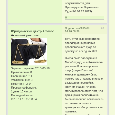
недвижимости, утв.
Президиумом Верховного
Суда РФ 04.12.2013).
0
12
Поделиться
2015-07-
Юридический центр Advisor
14 20:50:36
Активный участник
Есть отличные новости по
апелляции на решение
Красногорского суда по
одному из соседних ЖК!
Вчера было заседание в
Мособлсуде, мы обжаловали
решение Красногорского
Зарегистрирован
: 2015-05-18
суда (судья Пучкова),
Приглашений:
0
которым дольщику было
Сообщений:
311
полностью отказано в иске о
Уважение:
[+8/-0]
взыскании неустойки
.
Позитив:
[+0/-0]
Причем судья Пучкова
Провел на форуме:
мотивировала отказ тем, что
1 день 10 часов
дольщиком полностью не
Последний визит:
была исполнена обязанность
2018-11-13 15:38:34
по оплате, а также что
дольщик якобы уклонялся от
приемки.