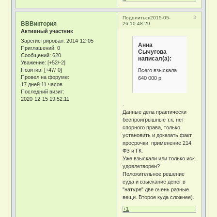
3
Поделиться
2015-05-
ВВВиктория
26 10:48:29
Активный участник
Зарегистрирован
: 2014-12-05
Анна
Приглашений:
0
Сычугова
Сообщений:
620
написал(а):
Уважение:
[+52/-2]
Позитив:
[+47/-0]
Всего взыскала
Провел на форуме:
640 000 р.
17 дней 11 часов
Последний визит:
2020-12-15 19:52:11
.
Данные дела практически
беспроигрышные т.к. нет
спорного права, только
установить и доказать факт
просрочки применение 214
ФЗ и ГК.
Уже взыскали или только иск
удовлетворен?
Положительное решение
суда и взыскание денег в
"натуре" две очень разные
вещи. Второе куда сложнее).
+1