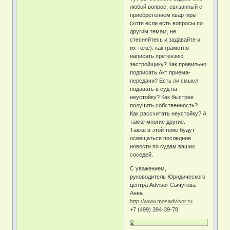
любой вопрос, связанный с
приобретением квартиры
(хотя если есть вопросы по
другим темам, не
стесняйтесь и задавайте и
их тоже): как грамотно
написать претензию
застройщику? Как правильно
подписать Акт приема-
передачи? Есть ли смысл
подавать в суд на
неустойку? Как быстрее
получить собственность?
Как рассчитать неустойку? А
также многие другие.
Также в этой теме будут
освещаться последние
новости по судам ваших
соседей.
С уважением,
руководитель Юридического
центра Advisor Сычугова
Анна
http://www.mosadvisor.ru
+7 (499) 394-39-78
0