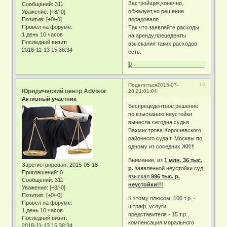
Застройщик,конечно,
Сообщений:
311
обжалует,но решение
Уважение:
[+8/-0]
Позитив:
[+0/-0]
порадовало.
Провел на форуме:
Так что заявляйте расходы
1 день 10 часов
на аренду,прецеденты
Последний визит:
взыскания таких расходов
2018-11-13 15:38:34
есть.
0
15
Поделиться
2015-07-
Юридический центр Advisor
28 21:01:04
Активный участник
Беспрецедентное решение
по взысканию неустойки
вынесла сегодня судья
Вахмистрова Хорошевского
районного суда г. Москвы по
одному из соседних ЖК!!!
Внимание, из
1 млн. 36 тыс.
Зарегистрирован
: 2015-05-18
р.
заявленной неустойки
суд
Приглашений:
0
взыскал
996 тыс. р.
Сообщений:
311
неустойки!!!
Уважение:
[+8/-0]
Позитив:
[+0/-0]
К этому плюсом: 100 т.р. -
Провел на форуме:
штраф, услуги
1 день 10 часов
представителя - 15 т.р.,
Последний визит:
компенсация морального
2018-11-13 15:38:34