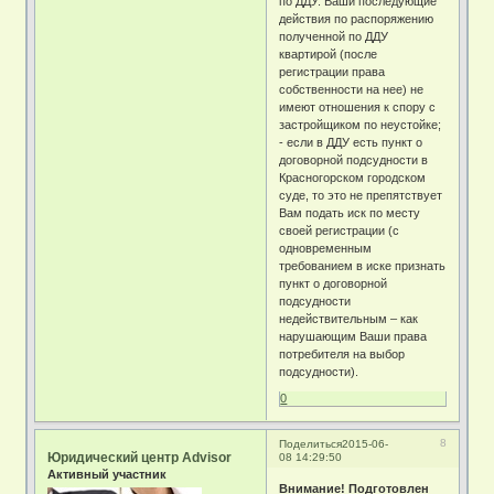
по ДДУ. Ваши последующие
действия по распоряжению
полученной по ДДУ
квартирой (после
регистрации права
собственности на нее) не
имеют отношения к спору с
застройщиком по неустойке;
- если в ДДУ есть пункт о
договорной подсудности в
Красногорском городском
суде, то это не препятствует
Вам подать иск по месту
своей регистрации (с
одновременным
требованием в иске признать
пункт о договорной
подсудности
недействительным – как
нарушающим Ваши права
потребителя на выбор
подсудности).
0
8
Поделиться
2015-06-
Юридический центр Advisor
08 14:29:50
Активный участник
Внимание! Подготовлен