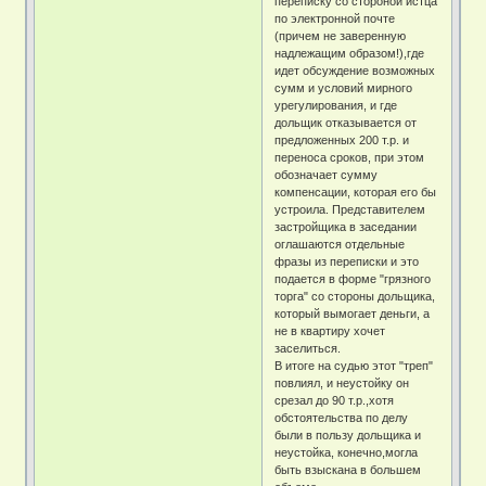
переписку со стороной истца
по электронной почте
(причем не заверенную
надлежащим образом!),где
идет обсуждение возможных
сумм и условий мирного
урегулирования, и где
дольщик отказывается от
предложенных 200 т.р. и
переноса сроков, при этом
обозначает сумму
компенсации, которая его бы
устроила. Представителем
застройщика в заседании
оглашаются отдельные
фразы из переписки и это
подается в форме "грязного
торга" со стороны дольщика,
который вымогает деньги, а
не в квартиру хочет
заселиться.
В итоге на судью этот "треп"
повлиял, и неустойку он
срезал до 90 т.р.,хотя
обстоятельства по делу
были в пользу дольщика и
неустойка, конечно,могла
быть взыскана в большем