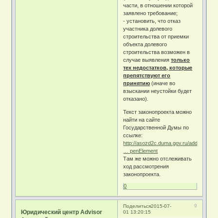
части, в отношении которой
заявлено требование;
- установить, что отказ
участника долевого
строительства от приемки
объекта долевого
строительства возможен в
случае выявления
только
тех недостатков, которые
препятствуют его
принятию
(иначе во
взыскании неустойки будет
отказано).
Текст законопроекта можно
найти на сайте
Государственной Думы по
ссылке:
http://asozd2c.duma.gov.ru/addwork/sc
… penElement
Там же можно отслеживать
ход рассмотрения
законопроекта.
0
9
Поделиться
2015-07-
Юридический центр Advisor
01 13:20:15