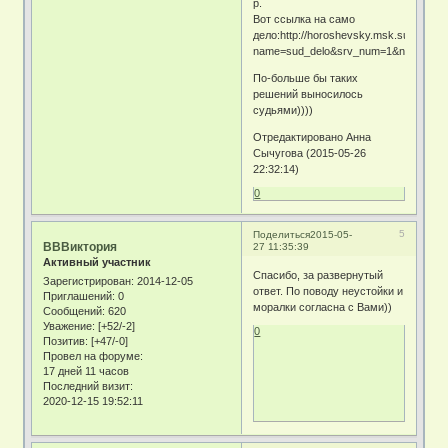
р.
Вот ссылка на само
дело:http://horoshevsky.msk.sudrf.ru/
name=sud_delo&srv_num=1&name_op=
По-больше бы таких
решений выносилось
судьями))))
Отредактировано Анна
Сычугова (2015-05-26
22:32:14)
0
5
Поделиться
2015-05-
ВВВиктория
27 11:35:39
Активный участник
Спасибо, за развернутый
Зарегистрирован
: 2014-12-05
ответ. По поводу неустойки и
Приглашений:
0
моралки согласна с Вами))
Сообщений:
620
Уважение:
[+52/-2]
0
Позитив:
[+47/-0]
Провел на форуме:
17 дней 11 часов
Последний визит:
2020-12-15 19:52:11