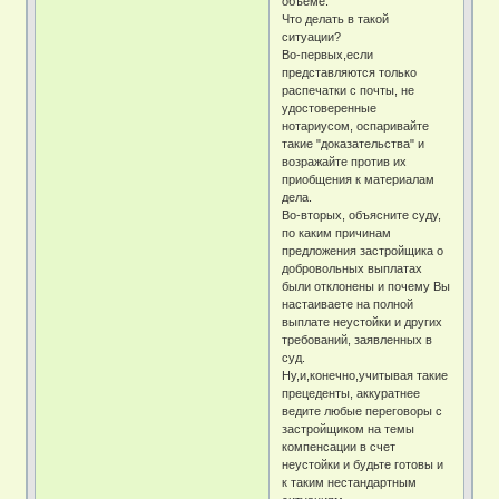
объеме.
Что делать в такой
ситуации?
Во-первых,если
представляются только
распечатки с почты, не
удостоверенные
нотариусом, оспаривайте
такие "доказательства" и
возражайте против их
приобщения к материалам
дела.
Во-вторых, объясните суду,
по каким причинам
предложения застройщика о
добровольных выплатах
были отклонены и почему Вы
настаиваете на полной
выплате неустойки и других
требований, заявленных в
суд.
Ну,и,конечно,учитывая такие
прецеденты, аккуратнее
ведите любые переговоры с
застройщиком на темы
компенсации в счет
неустойки и будьте готовы и
к таким нестандартным