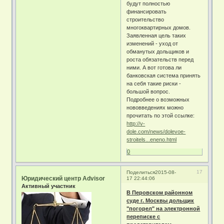
будут полностью
финансировать
строительство
многоквартирных домов.
Заявленная цель таких
изменений - уход от
обманутых дольщиков и
роста обязательств перед
ними. А вот готова ли
банковская система принять
на себя такие риски -
большой вопрос.
Подробнее о возможных
нововведениях можно
прочитать по этой ссылке:
http://v-
dole.com/news/dolevoe-
stroitels...eneno.html
0
17
Поделиться
2015-08-
Юридический центр Advisor
17 22:44:06
Активный участник
В Перовском районном
суде г. Москвы дольщик
"погорел" на электронной
переписке с