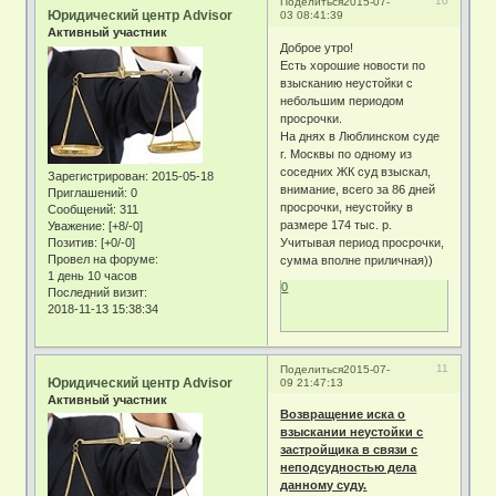
10
Поделиться
2015-07-
Юридический центр Advisor
03 08:41:39
Активный участник
Доброе утро!
Есть хорошие новости по
взысканию неустойки с
небольшим периодом
просрочки.
На днях в Люблинском суде
г. Москвы по одному из
соседних ЖК суд взыскал,
Зарегистрирован
: 2015-05-18
внимание, всего за 86 дней
Приглашений:
0
просрочки, неустойку в
Сообщений:
311
размере 174 тыс. р.
Уважение:
[+8/-0]
Позитив:
[+0/-0]
Учитывая период просрочки,
Провел на форуме:
сумма вполне приличная))
1 день 10 часов
0
Последний визит:
2018-11-13 15:38:34
11
Поделиться
2015-07-
Юридический центр Advisor
09 21:47:13
Активный участник
Возвращение иска о
взыскании неустойки с
застройщика в связи с
неподсудностью дела
данному суду.