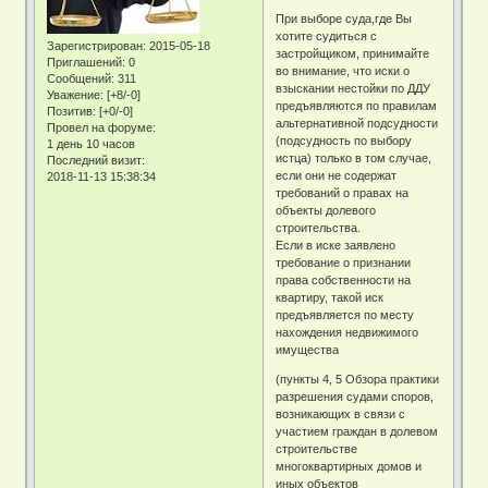
При выборе суда,где Вы
хотите судиться с
Зарегистрирован
: 2015-05-18
застройщиком, принимайте
Приглашений:
0
во внимание, что иски о
Сообщений:
311
взыскании нестойки по ДДУ
Уважение:
[+8/-0]
предъявляются по правилам
Позитив:
[+0/-0]
альтернативной подсудности
Провел на форуме:
(подсудность по выбору
1 день 10 часов
истца) только в том случае,
Последний визит:
если они не содержат
2018-11-13 15:38:34
требований о правах на
объекты долевого
строительства.
Если в иске заявлено
требование о признании
права собственности на
квартиру, такой иск
предъявляется по месту
нахождения недвижимого
имущества
(пункты 4, 5 Обзора практики
разрешения судами споров,
возникающих в связи с
участием граждан в долевом
строительстве
многоквартирных домов и
иных объектов