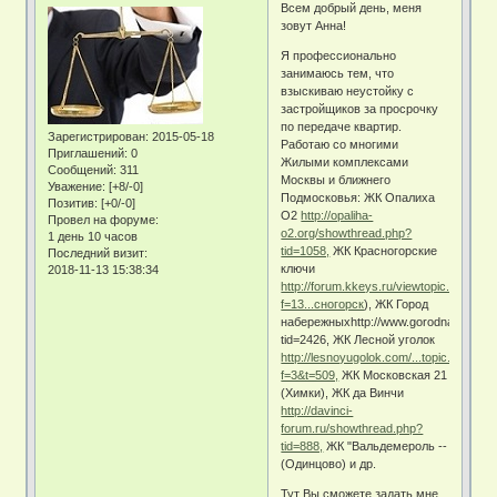
Всем добрый день, меня
зовут Анна!
Я профессионально
занимаюсь тем, что
взыскиваю неустойку с
застройщиков за просрочку
по передаче квартир.
Зарегистрирован
: 2015-05-18
Работаю со многими
Приглашений:
0
Жилыми комплексами
Сообщений:
311
Москвы и ближнего
Уважение:
[+8/-0]
Подмосковья: ЖК Опалиха
Позитив:
[+0/-0]
О2
http://opaliha-
Провел на форуме:
o2.org/showthread.php?
1 день 10 часов
tid=1058,
ЖК Красногорские
Последний визит:
ключи
2018-11-13 15:38:34
http://forum.kkeys.ru/viewtopic.php?
f=13...сногорск
), ЖК Город
набережныхhttp://www.gorodnab.ru/fo
tid=2426, ЖК Лесной уголок
http://lesnoyugolok.com/...topic.php?
f=3&t=509,
ЖК Московская 21
(Химки), ЖК да Винчи
http://davinci-
forum.ru/showthread.php?
tid=888,
ЖК "Вальдемероль --
(Одинцово) и др.
Тут Вы сможете задать мне