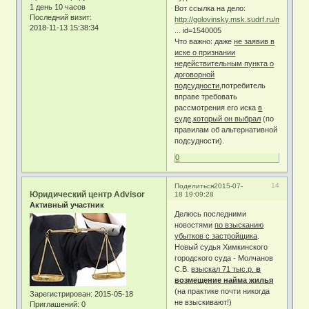
1 день 10 часов
Вот ссылка на дело:
Последний визит:
http://golovinsky.msk.sudrf.ru/modules.
2018-11-13 15:38:34
... id=1540005
Что важно: даже
не заявив в
иске о признании
недействительным пункта о
договорной
подсудности
,потребитель
вправе требовать
рассмотрения его иска
в
суде,который он выбрал
(по
правилам об альтернативной
подсудности).
0
14
Поделиться
2015-07-
Юридический центр Advisor
18 19:09:28
Активный участник
Делюсь последними
новостями
по взысканию
убытков с застройщика
.
Новый судья Химкинского
городского суда - Молчанов
С.В.
взыскал 71 тыс.р.
в
возмещение найма жилья
(на практике почти никогда
Зарегистрирован
: 2015-05-18
не взыскивают!)
Приглашений:
0