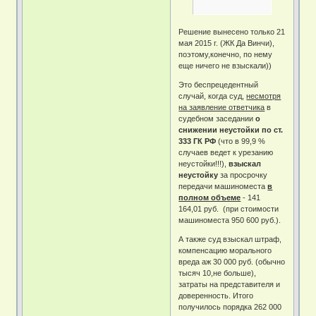
Решение вынесено только 21
мая 2015 г. (ЖК Да Винчи),
поэтому,конечно, по нему
еще ничего не взыскали))
Это беспрецедентный
случай, когда суд,
несмотря
на заявление ответчика
в
судебном заседании
о
снижении неустойки по ст.
333 ГК РФ
(что в 99,9 %
случаев ведет к урезанию
неустойки!!!),
взыскал
неустойку
за просрочку
передачи машиноместа
в
полном объеме
- 141
164,01 руб. (при стоимости
машиноместа 950 600 руб.).
А также суд взыскал штраф,
компенсацию морального
вреда аж 30 000 руб. (обычно
тысяч 10,не больше),
затраты на представителя и
доверенность. Итого
получилось порядка 262 000