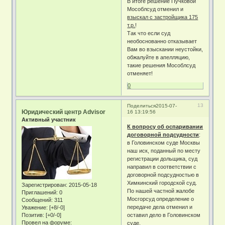
В итоге решение Пучковой
Мособлсуд отменил и
взыскал с застройщика 175
т.р.
!
Так что если суд
необоснованно отказывает
Вам во взыскании неустойки,
обжалуйте в апелляцию,
такие решения Мособлсуд
отменяет!
0
13
Поделиться
2015-07-
Юридический центр Advisor
16 13:19:56
Активный участник
К вопросу об оспаривании
договорной подсудности
:
в Головинском суде Москвы
наш иск, поданный по месту
регистрации дольщика, суд
направил в соответствии с
договорной подсудностью в
Химкинский городской суд.
Зарегистрирован
: 2015-05-18
По нашей частной жалобе
Приглашений:
0
Мосгорсуд определение о
Сообщений:
311
передаче дела отменил и
Уважение:
[+8/-0]
Позитив:
[+0/-0]
оставил дело в Головинском
Провел на форуме:
суде.