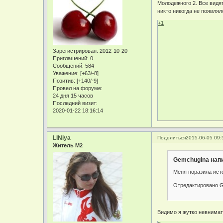
Молодежного 2. Все видят
никто никогда не появлял
+1
Зарегистрирован
: 2012-10-20
Приглашений:
0
Сообщений:
584
Уважение:
[+63/-8]
Позитив:
[+140/-9]
Провел на форуме:
24 дня 15 часов
Последний визит:
2020-01-22 18:16:14
LINiya
Поделиться
2015-06-05 09:
Житель М2
Gemchugina напи
Меня поразила исто
Отредактировано G
Видимо я жутко невнимат