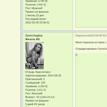
Уважение:
[+76/-0]
Позитив:
[+44/-2]
Пол:
Мужской
Провел на форуме:
1 месяц 23 дня
Последний визит:
2022-02-09 23:36:31
Gemchugina
Поделиться
2015-06-05 03:
Житель М2
Меня поразила история с
Отредактировано Gemchug
0
Откуда:
Красногорск
Зарегистрирован
: 2014-08-25
Приглашений:
0
Сообщений:
194
Уважение:
[+20/-0]
Позитив:
[+21/-1]
Пол:
Женский
Возраст:
42
[1984-05-02]
Провел на форуме:
5 дней 20 часов