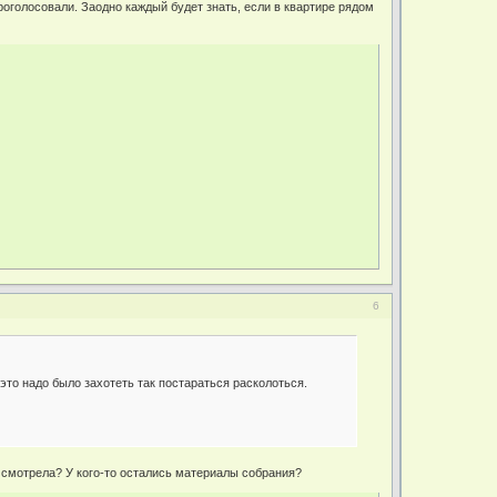
проголосовали. Заодно каждый будет знать, если в квартире рядом
6
это надо было захотеть так постараться расколоться.
а смотрела? У кого-то остались материалы собрания?