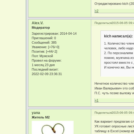
Отредактировано kich (20
+2
Alex.V.
Поделиться
2015-06-05 09:
Модератор
Зарегистрирован
: 2014-04-14
kich написал(а):
Приглашений:
0
Сообщений:
385
1. Количество член
Уважение:
[+76/-0]
человек, либо надо
Позитив:
[+44/-2]
2. По персоналиям 
Пол:
Мужской
помню, мужчина из 
Провел на форуме:
простоял вместе с 
1 месяц 23 дня
И конечно же, Вы н
Последний визит:
2022-02-09 23:36:31
Нечетное количество чле
Иван Валерьевич-это соб
П.С. чуть позже выложу 
+1
yana
Поделиться
2015-06-05 09:
Житель М2
Как вариант предлагаю с
УК готовит опросные лис
таблицу в Excel (номер 