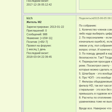
Последний визит:
2017-12-26 05:12:42
kich
Поделиться
2015-06-05 09:
Житель М2
По собранию:
Зарегистрирован
: 2013-01-22
1. Количество членов сов
Приглашений:
0
либо надо выбирать цифр
Сообщений:
988
2. По персоналиям - если
Уважение:
[+159/-11]
изначально ошибся), есл
Позитив:
[+65/-7]
левом углу, пол собрани
Провел на форуме:
1 месяц 1 день
вопрос отпал. И конечно 
Последний визит:
3. По поводу дверей в ко
2018-03-04 22:39:45
безопасности. Так? Тогда
4. Перекрытия проходов 
реже. Посмотрел смету -
которые можно сделать на
5. Шлагбаум - это вообще
6. Про ЧОП - это вообще 
7. Фильтры общедомовые 
фильтр HD, так вот кассе
стиральная - это все без
превышать в годовом исч
8. Расчеты по отоплению 
уравниловка тоже не выхо
Вроде все. Наверное что-