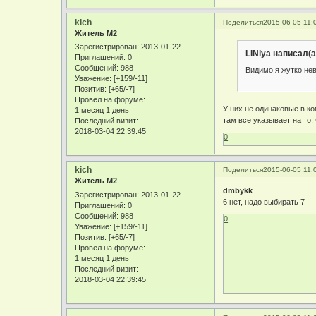
kich
Поделиться
2015-06-05 11:
Житель М2
Зарегистрирован
: 2013-01-22
LINiya написал(а
Приглашений:
0
Сообщений:
988
Видимо я жутко нев
Уважение:
[+159/-11]
Позитив:
[+65/-7]
Провел на форуме:
У них не одинаковые в коп
1 месяц 1 день
там все указывает на то, 
Последний визит:
2018-03-04 22:39:45
0
kich
Поделиться
2015-06-05 11:
Житель М2
dmbykk
Зарегистрирован
: 2013-01-22
6 нет, надо выбирать 7
Приглашений:
0
Сообщений:
988
0
Уважение:
[+159/-11]
Позитив:
[+65/-7]
Провел на форуме:
1 месяц 1 день
Последний визит:
2018-03-04 22:39:45