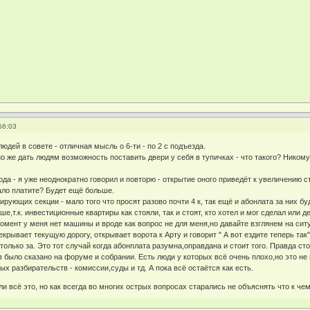
56:03
людей в совете - отличная мысль о 6-ти - по 2 с подъезда.
оно же дать людям возможность поставить двери у себя в тупичках - что такого? Нико
да - я уже неоднократно говорил и повторю - открытие оного приведёт к увеличению с
ало платите? Будет ещё больше.
кирующих секции - мало того что просят разово почти 4 к, так ещё и абонлата за них бу
е,т.к. инвестиционные квартиры как стояли, так и стоят, кто хотел и мог сделал или д
омент у меня нет машины и вроде как вопрос не для меня,но давайте взглянем на ситу
крывает текущую дорогу, открывает ворота к Арту и говорит " А вот ездите теперь та
только за. Это тот случай когда абонплата разумна,оправдана и стоит того. Правда сто
в было сказано на форуме и собрании. Есть люди у которых всё очень плохо,но это не
ых разбирательств - комиссии,суды и тд. А пока всё остаётся как есть.
и всё это, но как всегда во многих острых вопросах старались не объяснять что к чему