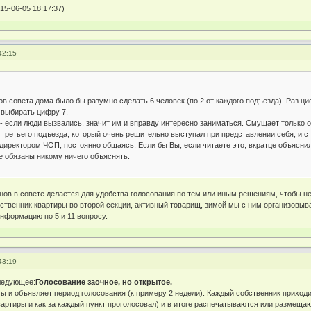
15-06-05 18:17:37)
42:15
ов совета дома было бы разумно сделать 6 человек (по 2 от каждого подъезда). Раз циф
 выбирать цифру 7.
- если люди вызвались, значит им и вправду интересно заниматься. Смущает только о
третьего подъезда, который очень решительно выступал при представлении себя, и ст
директором ЧОП, постоянно общаясь. Если бы Вы, если читаете это, вкратце объясни
е обязаны никому ничего объяснять.
нов в совете делается для удобства голосования по тем или иным решениям, чтобы не
ственник квартиры во второй секции, активный товарищ, зимой мы с ним организовыв
информацию по 5 и 11 вопросу.
43:19
ледующее:
Голосование заочное, но открытое.
ты и объявляет период голосования (к примеру 2 недели). Каждый собственник приход
квартиры и как за каждый пункт проголосовал) и в итоге распечатываются или размещ