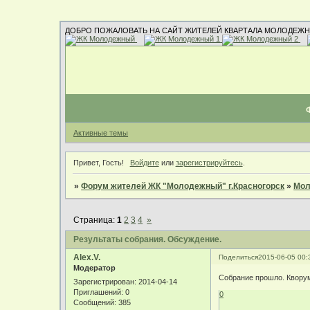
ДОБРО ПОЖАЛОВАТЬ НА САЙТ ЖИТЕЛЕЙ КВАРТАЛА МОЛОДЕЖН
Активные темы
Привет, Гость!
Войдите
или
зарегистрируйтесь
.
»
Форум жителей ЖК "Молодежный" г.Красногорск
»
Мол
Страница:
1
2
3
4
»
Результаты собрания. Обсуждение.
Alex.V.
Поделиться
2015-06-05 00:
Модератор
Собрание прошло. Кворум
Зарегистрирован
: 2014-04-14
Приглашений:
0
0
Сообщений:
385