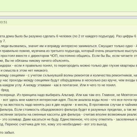
33:51
ета дома было бы разумно сделать 6 человек (по 2 от каждого подъезда). Раз цифры 6 н
у 7.
 люди вызвались, значит им и вправду интересно заниматься. Смущает только одно - 
и правильно помню, мужчина из третьего подъезда, который очень решительно выступа
я простоял вместе с директором ЧОП, постоянно общаясь. Если бы Вы, если читаете э
же, Вы не обязаны никому ничего объяснять.
ридорах - если я правильно понял, то перегородить можно только две глухие квартиры 
 и смысла в этом нет никакого.
между секциями - с учетом схлынувшей волны ремонтов и количества ремонтников, наве
 у нас проходы между секциями будут оборудованы в несколько раз круче, чем входы в
 каждом углу. А между этажами - как в пентагоне. Или я чего то не понял.
 бред.
позорище. Из принципа надо выбирать Альтаир. Или как там его. Главное, не Межтопэн
- вот здесь мне кажется интересная идея. После анализа воды ясно - что все почти п
ту на жесткость надо менять раз в две недели - в месяц. В противном случае в чайник
 фильтра. Если стоимость общедомового фильтра будет в разумных пределах, а так же з
ислении затраты на сменные кассеты для фильтра - считаю вполне возможным реализ
- это холивар. Даже касаться не буду. Единственное, что хочу отметить - заселенные
д. Перенос счетчика для тех, кому это необходимо - вот это выход.
то забыл.