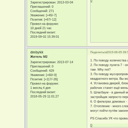
0
Зарегистрирован
: 2013-03-04
Приглашений:
0
Сообщений:
271
Уважение:
[+45/-7]
Позитив:
[+67/-12]
Провел на форуме:
10 дней 21 час
Последний визит:
2019-09-02 15:39:01
dmbykk
Поделиться
2015-06-05 09:
Житель М2
1. По поводу количества 
Зарегистрирован
: 2013-07-14
2. По поводу пункта 7 - 
Приглашений:
0
там. Why not?
Сообщений:
429
3. По поводу мусоропрово
Уважение:
[+60/-0]
квадратного метра. Вы м
Позитив:
[+117/-26]
4. Установка дверей, бло
Провел на форуме:
1 месяц 4 дня
рабочих станет ещё меньш
Последний визит:
5. Шлагбаум - в данный м
2018-05-29 11:01:27
застройщик запросто пере
6. О фильтрах домовых - 
7. Отопление - много сло
могут пойти путём законн
PS Спасибо УК что провел
0