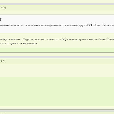
07:59
):
нимательна, но я так и не отыскала одинаковых реквизитов двух ЧОП. Может быть я н
ейку реквизиты. Сидят в соседних комнатах в БЦ, счета в одном и том же банке. E-mail 
что это одна и та же контора.
09:01