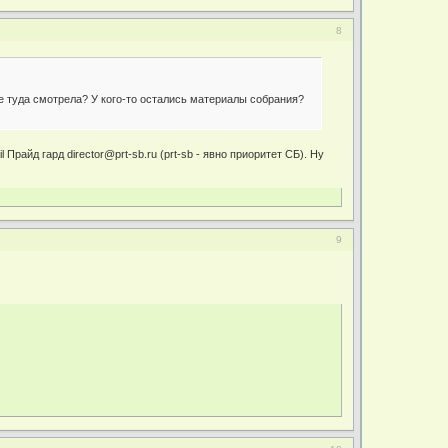
8
е туда смотрела? У кого-то остались материалы собрания?
Прайд гард director@prt-sb.ru (prt-sb - явно приоритет СБ). Ну
9