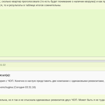
, сколько квартир проголосовало (то есть будет понимание о наличии кворума) и как 
ся, то и результаты в таблице итогов сомнительны.
51:22
сал(а):
рия с ЧОП. Конечно в наглую представить две компании с одинаковыми реквизитами, 
emchugina (Сегодня 03:31:16)
ельна, но я так и не отыскала одинаковых реквизитов двух ЧОП. Может быть я не туд