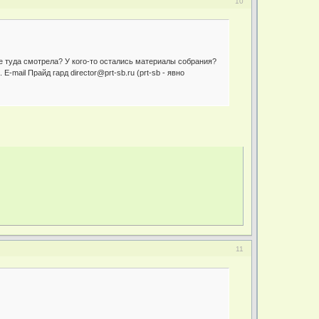
10
е туда смотрела? У кого-то остались материалы собрания?
-mail Прайд гард director@prt-sb.ru (prt-sb - явно
11