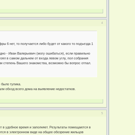
4
ры 6 нет, то получается либо будет от какого то подъезда 1
дно - Иван Валерьевич (могу ошибаться), если правильно
оял в самом дальнем от входа левом углу, пол собрания
ли степень Вашего знакомства, возможно бы вопрос отпал.
 было тупика.
али обход всего дома на выявление недостатков.
5
ит в удобное время и заполняет. Результаты помещаются в
аются в электронном виде на общее обозрение жильцов