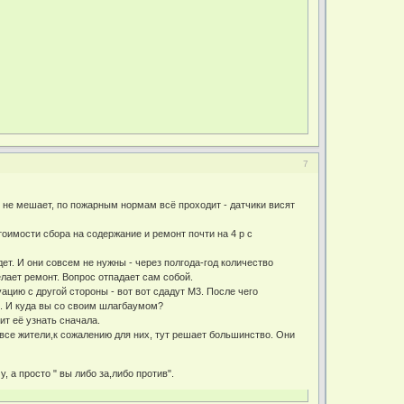
7
му не мешает, по пожарным нормам всё проходит - датчики висят
тоимости сбора на содержание и ремонт почти на 4 р с
дет. И они совсем не нужны - через полгода-год количество
елает ремонт. Вопрос отпадает сам собой.
ацию с другой стороны - вот вот сдадут М3. После чего
к". И куда вы со своим шлагбаумом?
ит её узнать сначала.
 все жители,к сожалению для них, тут решает большинство. Они
, а просто " вы либо за,либо против".