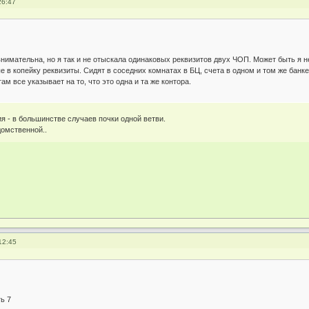
26:47
нимательна, но я так и не отыскала одинаковых реквизитов двух ЧОП. Может быть я н
 в копейку реквизиты. Сидят в соседних комнатах в БЦ, счета в одном и том же банке. E
ам все указывает на то, что это одна и та же контора.
я - в большинстве случаев почки одной ветви.
домственной..
12:45
ть 7