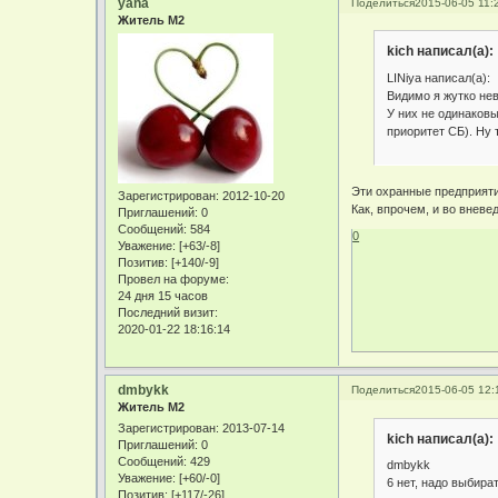
yana
Поделиться
2015-06-05 11:
Житель М2
kich написал(а):
LINiya написал(а):
Видимо я жутко нев
У них не одинаковые
приоритет СБ). Ну т
Эти охранные предприяти
Зарегистрирован
: 2012-10-20
Как, впрочем, и во вневе
Приглашений:
0
Сообщений:
584
0
Уважение:
[+63/-8]
Позитив:
[+140/-9]
Провел на форуме:
24 дня 15 часов
Последний визит:
2020-01-22 18:16:14
dmbykk
Поделиться
2015-06-05 12:
Житель М2
Зарегистрирован
: 2013-07-14
kich написал(а):
Приглашений:
0
Сообщений:
429
dmbykk
Уважение:
[+60/-0]
6 нет, надо выбира
Позитив:
[+117/-26]