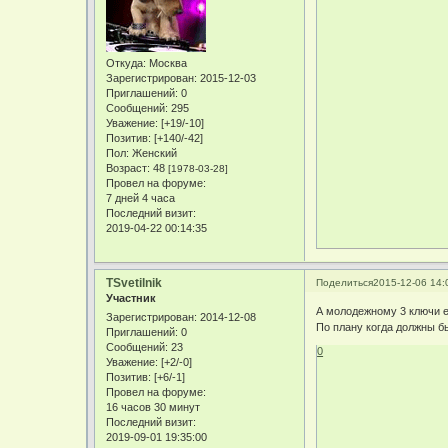
Откуда:
Москва
Зарегистрирован
: 2015-12-03
Приглашений:
0
Сообщений:
295
Уважение:
[+19/-10]
Позитив:
[+140/-42]
Пол:
Женский
Возраст:
48
[1978-03-28]
Провел на форуме:
7 дней 4 часа
Последний визит:
2019-04-22 00:14:35
TSvetilnik
Поделиться
2015-12-06 14:
Участник
А молодежному 3 ключи 
Зарегистрирован
: 2014-12-08
По плану когда должны б
Приглашений:
0
Сообщений:
23
0
Уважение:
[+2/-0]
Позитив:
[+6/-1]
Провел на форуме:
16 часов 30 минут
Последний визит:
2019-09-01 19:35:00