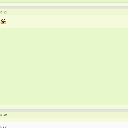
30:12
?
48:19
(а):