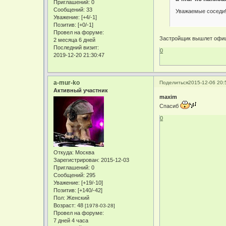
Приглашений:
0
Сообщений:
33
Уважаемые соседи! 
Уважение:
[+4/-1]
Позитив:
[+0/-1]
Провел на форуме:
Застройщик вышлет офици
2 месяца 6 дней
Последний визит:
0
2019-12-20 21:30:47
a-mur-ko
Поделиться
2015-12-06 20:
Активный участник
maxim
Спасиб
0
Откуда:
Москва
Зарегистрирован
: 2015-12-03
Приглашений:
0
Сообщений:
295
Уважение:
[+19/-10]
Позитив:
[+140/-42]
Пол:
Женский
Возраст:
48
[1978-03-28]
Провел на форуме:
7 дней 4 часа