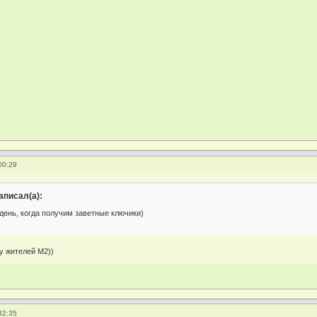
00:29
аписал(а):
день, когда получим заветные ключики)
у жителей М2))
32:35