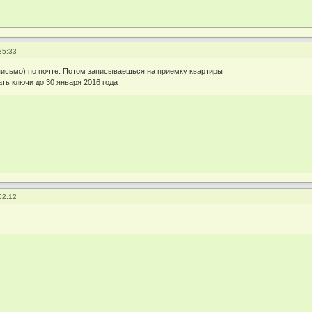
35:33
исьмо) по почте. Потом записываешься на приемку квартиры.
ть ключи до 30 января 2016 года
52:12