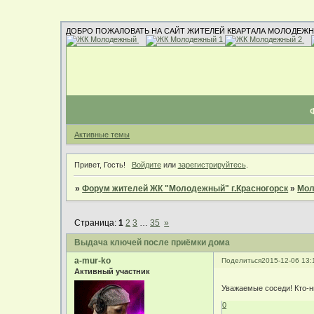
ДОБРО ПОЖАЛОВАТЬ НА САЙТ ЖИТЕЛЕЙ КВАРТАЛА МОЛОДЕЖН
Активные темы
Привет, Гость!
Войдите
или
зарегистрируйтесь
.
»
Форум жителей ЖК "Молодежный" г.Красногорск
»
Мол
Страница:
1
2
3
…
35
»
Выдача ключей после приёмки дома
a-mur-ko
Поделиться
2015-12-06 13:
Активный участник
Уважаемые соседи! Кто-н
0