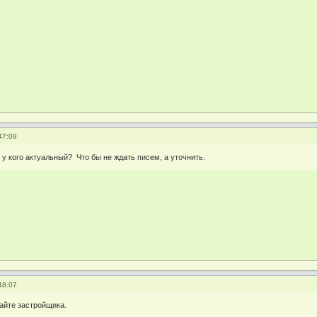
47:09
 у кого актуальный? Что бы не ждать писем, а уточнить.
48:07
сайте застройщика.