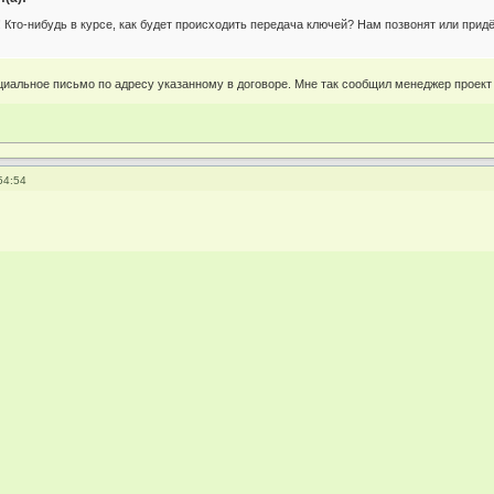
Кто-нибудь в курсе, как будет происходить передача ключей? Нам позвонят или придёт
альное письмо по адресу указанному в договоре. Мне так сообщил менеджер проект
54:54