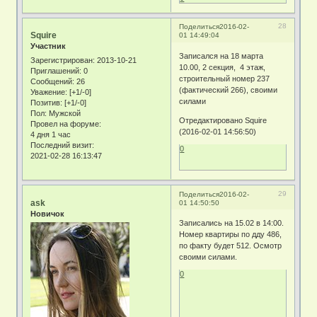
28
Поделиться
2016-02-
Squire
01 14:49:04
Участник
Записался на 18 марта
Зарегистрирован
: 2013-10-21
10.00, 2 секция, 4 этаж,
Приглашений:
0
строительный номер 237
Сообщений:
26
(фактический 266), своими
Уважение:
[+1/-0]
силами
Позитив:
[+1/-0]
Пол:
Мужской
Отредактировано Squire
Провел на форуме:
(2016-02-01 14:56:50)
4 дня 1 час
Последний визит:
0
2021-02-28 16:13:47
29
Поделиться
2016-02-
ask
01 14:50:50
Новичок
Записались на 15.02 в 14:00.
Номер квартиры по дду 486,
по факту будет 512. Осмотр
своими силами.
0