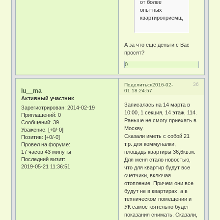
от более
опытных
квартироприемщиков)
А за что еще деньги с Вас
просят?
0
36
Поделиться
2016-02-
lu__ma
01 18:24:57
Активный участник
Записалась на 14 марта в
Зарегистрирован
: 2014-02-19
10:00, 1 секция, 14 этаж, 114.
Приглашений:
0
Раньше не смогу приехать в
Сообщений:
39
Москву.
Уважение:
[+0/-0]
Сказали иметь с собой 21
Позитив:
[+0/-0]
т.р. для коммуналки,
Провел на форуме:
17 часов 43 минуты
площадь квартиры 36,6кв.м.
Последний визит:
Для меня стало новостью,
2019-05-21 11:36:51
что для квартир будут все
счетчики, включая
отопление. Причем они все
будут не в квартирах, а в
техническом помещении и
УК самостоятельно будет
показания снимать. Сказали,