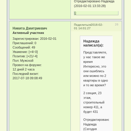
Отредактировано Надежда
(2016-02-01 13:33:28)
0
26
Поделиться
2016-02-
Никита Дмитриевич
01 14:01:27
Активный участник
Зарегистрирован
: 2016-02-01
Надежда
Приглашений:
0
написал(а):
Сообщений:
49
Уважение:
[+4/-0]
Представляете,
Позитив:
[+21/-4]
у нас такое же
Пол:
Мужской
время
Провел на форуме:
Интересно, это
12 дней 2 часа
они ошиблись
Последний визит:
или можно по 2
2017-07-18 09:08:49
квартиры в одно
и то же время?
2 секция, 23
этаж,
строительный
номер 411, а
будет 431
Отредактировано
Надежда
(Сегодня