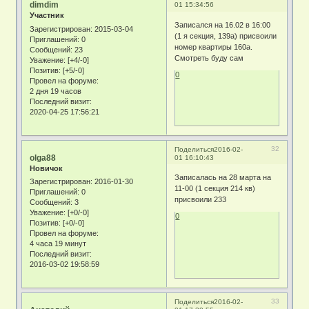
dimdim
01 15:34:56
Участник
Записался на 16.02 в 16:00
Зарегистрирован
: 2015-03-04
(1 я секция, 139а) присвоили
Приглашений:
0
номер квартиры 160а.
Сообщений:
23
Смотреть буду сам
Уважение:
[+4/-0]
Позитив:
[+5/-0]
0
Провел на форуме:
2 дня 19 часов
Последний визит:
2020-04-25 17:56:21
32
Поделиться
2016-02-
olga88
01 16:10:43
Новичок
Записалась на 28 марта на
Зарегистрирован
: 2016-01-30
11-00 (1 секция 214 кв)
Приглашений:
0
присвоили 233
Сообщений:
3
Уважение:
[+0/-0]
0
Позитив:
[+0/-0]
Провел на форуме:
4 часа 19 минут
Последний визит:
2016-03-02 19:58:59
33
Поделиться
2016-02-