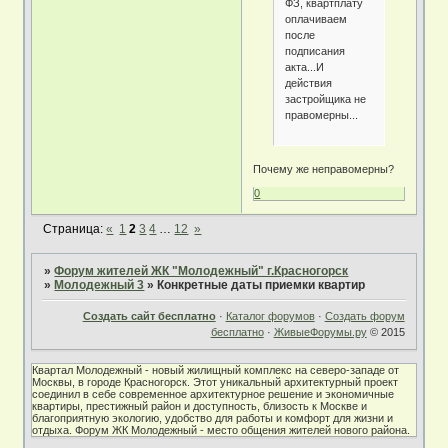
ФЗ, квартплату
оплачиваем
после
подписания
акта...И
действия
застройщика не
правомерны...
Почему же неправомерны?
0
Страница:
«
1
2
3
4
…
12
»
»
Форум жителей ЖК "Молодежный" г.Красногорск
»
Молодежный 3
»
Конкретные даты приемки квартир
Создать сайт бесплатно
·
Каталог форумов
·
Создать форум
бесплатно
·
ЖивыеФорумы.ру
© 2015
Квартал Молодежный - новый жилищный комплекс на северо-западе от
Москвы, в городе Красногорск. Этот уникальный архитектурный проект
соединил в себе современное архитектурное решение и экономичные
квартиры, престижный район и доступность, близость к Москве и
благоприятную экологию, удобство для работы и комфорт для жизни и
отдыха. Форум ЖК Молодежный - место общения жителей нового района.