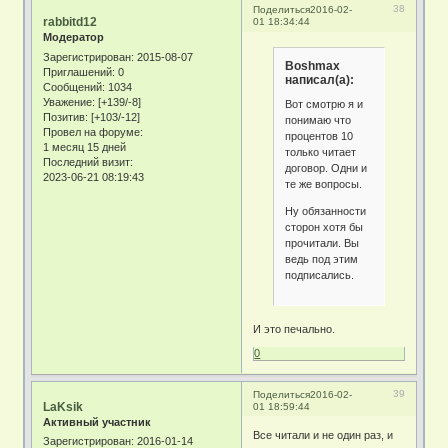
38
Поделиться
2016-02-
rabbitd12
01 18:34:44
Модератор
Зарегистрирован
: 2015-08-07
Boshmax
Приглашений:
0
написал(а):
Сообщений:
1034
Уважение:
[+139/-8]
Вот смотрю я и
Позитив:
[+103/-12]
понимаю что
Провел на форуме:
процентов 10
1 месяц 15 дней
только читает
Последний визит:
договор. Одни и
2023-06-21 08:19:43
те же вопросы.
Ну обязанности
сторон хотя бы
прочитали. Вы
ведь под этим
подписались.
И это печально.
0
39
Поделиться
2016-02-
LaKsik
01 18:59:44
Активный участник
Все читали и не один раз, и
Зарегистрирован
: 2016-01-14