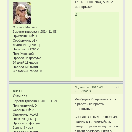
17. 02. 11:00. Nika, MIKE с
экспертами
0
Откуда:
Москва
Зарегистрирован
: 2014-11-03
Приглашений:
0
Сообщений:
517
Уважение:
[+85/-1]
Позитив:
[+120/-2]
Пол:
Женский
Провел на форуме:
14 дней 11 часов
Последний визит:
2019-06-28 22:40:31
22
Поделиться
2016-02-
Alex.L
01 12:54:04
Участник
Мы будем 23 принимать, т.к.
Зарегистрирован
: 2016-01-29
с работы не просто
Приглашений:
0
отпроситься
Сообщений:
25
Уважение:
[+0/-0]
Соседи, кто будет в феврале
Позитив:
[+1/-1]
принимать, пожалуйста,
Провел на форуме:
найдите время и поделитесь
1 день 3 часа
с нами впечатлениями о