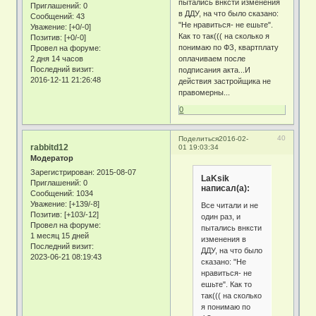
пытались внксти изменения
Приглашений:
0
в ДДУ, на что было сказано:
Сообщений:
43
"Не нравиться- не ешьте".
Уважение:
[+0/-0]
Как то так((( на сколько я
Позитив:
[+0/-0]
понимаю по ФЗ, квартплату
Провел на форуме:
2 дня 14 часов
оплачиваем после
Последний визит:
подписания акта...И
2016-12-11 21:26:48
действия застройщика не
правомерны...
0
40
Поделиться
2016-02-
rabbitd12
01 19:03:34
Модератор
Зарегистрирован
: 2015-08-07
LaKsik
Приглашений:
0
написал(а):
Сообщений:
1034
Уважение:
[+139/-8]
Все читали и не
Позитив:
[+103/-12]
один раз, и
Провел на форуме:
пытались внксти
1 месяц 15 дней
изменения в
Последний визит:
ДДУ, на что было
2023-06-21 08:19:43
сказано: "Не
нравиться- не
ешьте". Как то
так((( на сколько
я понимаю по