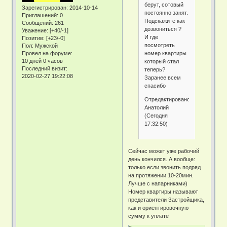
берут, сотовый
Зарегистрирован
: 2014-10-14
постоянно занят.
Приглашений:
0
Подскажите как
Сообщений:
261
дозвониться ?
Уважение:
[+40/-1]
И где
Позитив:
[+23/-0]
посмотреть
Пол:
Мужской
номер квартиры
Провел на форуме:
10 дней 0 часов
который стал
Последний визит:
теперь?
2020-02-27 19:22:08
Заранее всем
спасибо
Отредактировано
Анатолий
(Сегодня
17:32:50)
Сейчас может уже рабочий
день кончился. А вообще:
только если звонить подряд
на протяжении 10-20мин.
Лучше с напарниками)
Номер квартиры называют
представители Застройщика,
как и ориентировочную
сумму к уплате