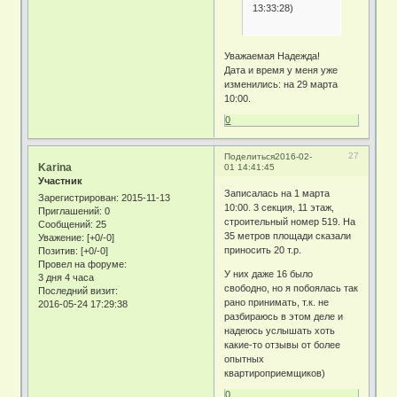
13:33:28)
Уважаемая Надежда!
Дата и время у меня уже
изменились: на 29 марта
10:00.
0
27
Поделиться
2016-02-
Karina
01 14:41:45
Участник
Записалась на 1 марта
Зарегистрирован
: 2015-11-13
10:00. 3 секция, 11 этаж,
Приглашений:
0
строительный номер 519. На
Сообщений:
25
35 метров площади сказали
Уважение:
[+0/-0]
приносить 20 т.р.
Позитив:
[+0/-0]
Провел на форуме:
У них даже 16 было
3 дня 4 часа
свободно, но я побоялась так
Последний визит:
рано принимать, т.к. не
2016-05-24 17:29:38
разбираюсь в этом деле и
надеюсь услышать хоть
какие-то отзывы от более
опытных
квартироприемщиков)
0