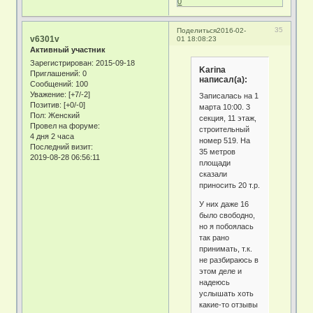
0
35
Поделиться
2016-02-
v6301v
01 18:08:23
Активный участник
Зарегистрирован
: 2015-09-18
Karina
Приглашений:
0
написал(а):
Сообщений:
100
Уважение:
[+7/-2]
Записалась на 1
Позитив:
[+0/-0]
марта 10:00. 3
Пол:
Женский
секция, 11 этаж,
Провел на форуме:
строительный
4 дня 2 часа
номер 519. На
Последний визит:
35 метров
2019-08-28 06:56:11
площади
сказали
приносить 20 т.р.
У них даже 16
было свободно,
но я побоялась
так рано
принимать, т.к.
не разбираюсь в
этом деле и
надеюсь
услышать хоть
какие-то отзывы