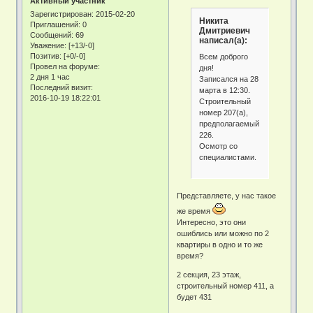
Активный участник
Зарегистрирован
: 2015-02-20
Никита
Приглашений:
0
Дмитриевич
Сообщений:
69
написал(а):
Уважение:
[+13/-0]
Позитив:
[+0/-0]
Всем доброго
Провел на форуме:
дня!
2 дня 1 час
Записался на 28
Последний визит:
марта в 12:30.
2016-10-19 18:22:01
Строительный
номер 207(а),
предполагаемый
226.
Осмотр со
специалистами.
Представляете, у нас такое
же время
Интересно, это они
ошиблись или можно по 2
квартиры в одно и то же
время?
2 секция, 23 этаж,
строительный номер 411, а
будет 431