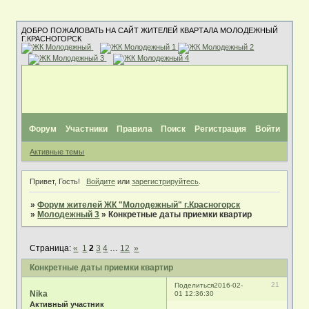
ДОБРО ПОЖАЛОВАТЬ НА САЙТ ЖИТЕЛЕЙ КВАРТАЛА МОЛОДЕЖНЫЙ
Г.КРАСНОГОРСК
Форум
Участники
Правила
Поиск
Регистрация
Войти
Активные темы
Привет, Гость!
Войдите
или
зарегистрируйтесь
.
»
Форум жителей ЖК "Молодежный" г.Красногорск
»
Молодежный 3
»
Конкретные даты приемки квартир
Страница:
«
1
2
3
4
…
12
»
Конкретные даты приемки квартир
21
Поделиться
2016-02-
Nika
01 12:36:30
Активный участник