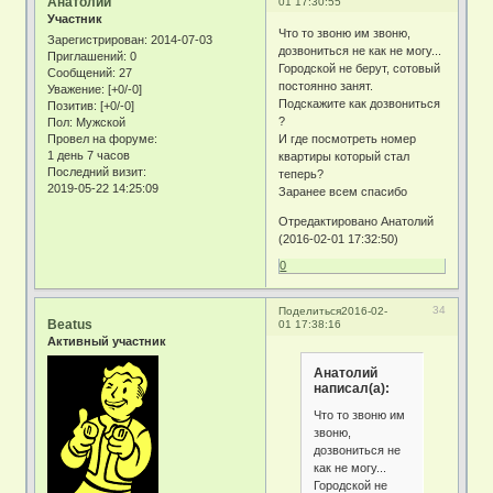
Анатолий
01 17:30:55
Участник
Что то звоню им звоню,
Зарегистрирован
: 2014-07-03
дозвониться не как не могу...
Приглашений:
0
Городской не берут, сотовый
Сообщений:
27
постоянно занят.
Уважение:
[+0/-0]
Подскажите как дозвониться
Позитив:
[+0/-0]
?
Пол:
Мужской
Провел на форуме:
И где посмотреть номер
1 день 7 часов
квартиры который стал
Последний визит:
теперь?
2019-05-22 14:25:09
Заранее всем спасибо
Отредактировано Анатолий
(2016-02-01 17:32:50)
0
34
Поделиться
2016-02-
Beatus
01 17:38:16
Активный участник
Анатолий
написал(а):
Что то звоню им
звоню,
дозвониться не
как не могу...
Городской не