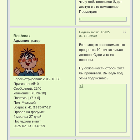
что у собственников будет
доступ в это помещение.
Посмотрим.
0
37
Поделиться
2016-02-
Boshmax
01 18:26:49
Администратор
Вот смотрю я и понимаю что
процентов 10 только читает
договор. Одни и те же
вопросы.
Ну обязанности сторон хотя
бы прочитали. Вы ведь под
этим подписались.
Зарегистрирован
: 2012-10-08
Приглашений:
0
+1
Сообщений:
2240
Уважение:
[+379/-10]
Позитив:
[+71/-6]
Пол:
Мужской
Возраст:
41
[1985-07-11]
Провел на форуме:
4 месяца 27 дней
Последний визит:
2025-02-13 10:46:59