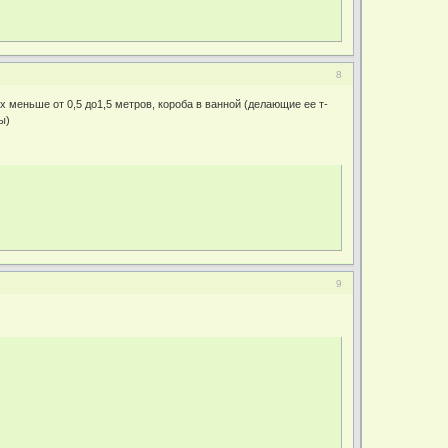
8
х меньше от 0,5 до1,5 метров, короба в ванной (делающие ее т-
ы)
9