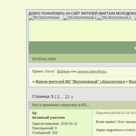
ДОБРО ПОЖАЛОВАТЬ НА САЙТ ЖИТЕЛЕЙ КВАРТАЛА МОЛОДЕЖН
Активные темы
Привет, Гость!
Войдите
или
зарегистрируйтесь
.
»
Форум жителей ЖК "Молодежный" г.Красногорск
»
Мол
Страница:
1
2
3
…
23
»
Как я принимал квартиру в М3...
tig
Поделиться
2016-02-15 10:
Активный участник
Всем привет! Этот проце
Зарегистрирован
: 2016-01-11
Приглашений:
0
Ждём подробного отчёта 
Сообщений:
103