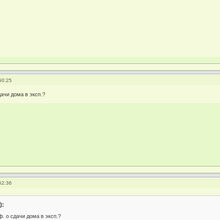
50:25
дачи дома в эксп.?
52:36
):
ф. о сдачи дома в эксп.?