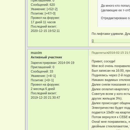
Приглашений:
0
Сообщений:
620
Да много кто попал
Уважение:
[+52/-2]
(делающие ее т-от
Позитив:
[+47/-0]
Провел на форуме:
Отредактировано sh
17 дней 11 часов
Последний визит:
2020-12-15 19:52:11
По лифтами удивили. Дум
0
maxim
Поделиться
2016-02-15 21:
Активный участник
Привет, соседи!
Зарегистрирован
: 2014-04-19
Мне всё очень понравило
Приглашений:
0
Был записан на 16:00, пр
Сообщений:
33
Поднялись через 2-й подъ
Уважение:
[+4/-1]
Никаких видимых отклонен
Позитив:
[+0/-1]
Далее сняли показания со
Провел на форуме:
2 месяца 6 дней
Далее оплатил кварплату
Последний визит:
Советую всем у кого есть
2019-12-20 21:30:47
других жильцов 3%).
Далее происходит общени
Электричество будет под
подается 10кВт на кварти
Потом вернулся к СЕБЕ в
Окна! мне понравились, 
двойным стеклопакетом, 