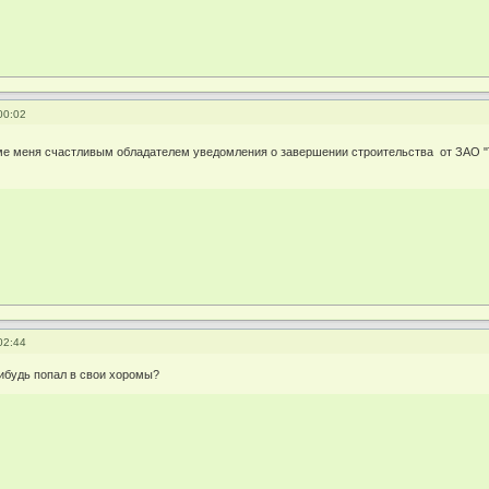
00:02
оме меня счастливым обладателем уведомления о завершении строительства от ЗАО 
02:44
нибудь попал в свои хоромы?