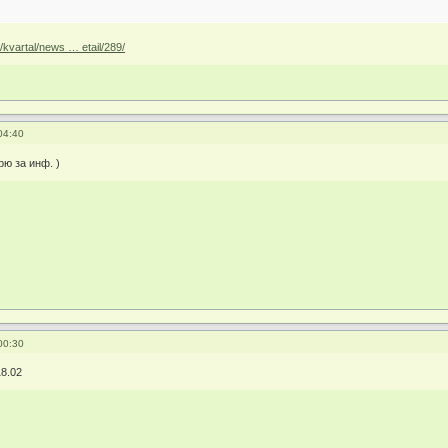
/kvartal/news … etail/289/
04:40
ю за инф. )
00:30
8.02