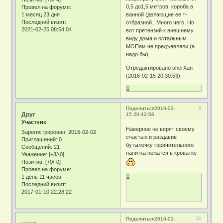
0,5 до1,5 метров, короба в
Провел на форуме:
1 месяц 23 дня
ванной (делающие ее т-
Последний визит:
отбразной.. Много чего. Но
2021-02-25 08:54:04
вот претензий к внешнему
виду дома и остальным
МОПам не предъявляли.(а
надо бы)
Отредактировано sherXan
(2016-02-15 20:30:53)
0
9
Поделиться
2016-02-
Друг
15 20:42:56
Участник
Наверное не верят своему
Зарегистрирован
: 2016-02-02
счастью и раздавив
Приглашений:
0
бутылочку горячительного
Сообщений:
21
напитка нежатся в кроватке
Уважение:
[+3/-0]
Позитив:
[+0/-0]
Провел на форуме:
0
1 день 11 часов
Последний визит:
2017-01-10 22:28:22
10
Поделиться
2016-02-