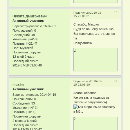
15
Поделиться
2016-02-
Никита Дмитриевич
15 22:08:31
Активный участник
Спасибо, Максим!
Зарегистрирован
: 2016-02-01
Судя по вашему описанию -
Приглашений:
0
Вы довольны, а это главное
Сообщений:
49
)))
Уважение:
[+4/-0]
Поздравляю!!!
Позитив:
[+21/-4]
Пол:
Мужской
0
Провел на форуме:
12 дней 2 часа
Последний визит:
2017-07-18 09:08:49
16
Поделиться
2016-02-
maxim
15 22:08:50
Активный участник
Andrei, спасибо!
Зарегистрирован
: 2014-04-19
Как же так, а надпись из
Приглашений:
0
лифта не загрузилась)
Сообщений:
33
Уважение:
[+4/-1]
Позитив:
[+0/-1]
Провел на форуме:
0
2 месяца 6 дней
Последний визит:
2019-12-20 21:30:47