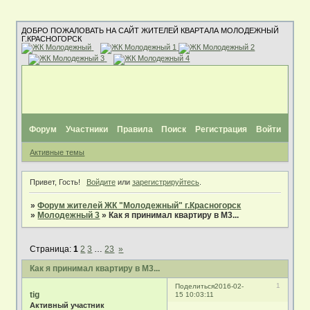
ДОБРО ПОЖАЛОВАТЬ НА САЙТ ЖИТЕЛЕЙ КВАРТАЛА МОЛОДЕЖНЫЙ
Г.КРАСНОГОРСК
Форум
Участники
Правила
Поиск
Регистрация
Войти
Активные темы
Привет, Гость!
Войдите
или
зарегистрируйтесь
.
»
Форум жителей ЖК "Молодежный" г.Красногорск
»
Молодежный 3
»
Как я принимал квартиру в М3...
Страница:
1
2
3
…
23
»
Как я принимал квартиру в М3...
1
Поделиться
2016-02-
tig
15 10:03:11
Активный участник