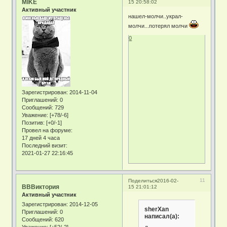
MIKE
15 20:58:02
Активный участник
нашел-молчи..украл-
молчи...потерял молчи
0
Зарегистрирован
: 2014-11-04
Приглашений:
0
Сообщений:
729
Уважение:
[+78/-6]
Позитив:
[+0/-1]
Провел на форуме:
17 дней 4 часа
Последний визит:
2021-01-27 22:16:45
11
Поделиться
2016-02-
ВВВиктория
15 21:01:12
Активный участник
Зарегистрирован
: 2014-12-05
sherXan
Приглашений:
0
написал(а):
Сообщений:
620