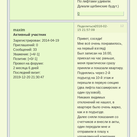
По лифтами удивили.
Думали щебинские будут.)
0
12
Поделиться
2016-02-
maxim
15 21:57:09
Активный участник
Привет, соседи!
Зарегистрирован
: 2014-04-19
Мне всё очень понравилось,
Приглашений:
0
на первый взгляд)
Сообщений:
33
Был записан на 16:00,
Уважение:
[+4/-1]
приехал на час раньше,
Позитив:
[+0/-1]
меня практически сразу
Провел на форуме:
2 месяца 6 дней
приняли и показали квартиру.
Последний визит:
Поднялись через 2-й
2019-12-20 21:30:47
подъезд на 10-й этаж и
перешли в первую секцию
(два лифта пассажирских и
один грузовой).
Никаких видимых
отклонений не нашел, в
квартире было очень жарко,
как и в подъезде.
Далее сняли показания со
счетчиков и внесли в акты,
один передали мне и
отправили в плазу к
управляющей компании