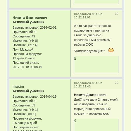
19
Поделиться
2016-02-
Никита Дмитриевич
15 22:18:07
Активный участник
А это как раз те зеленые
Зарегистрирован
: 2016-02-01
подарочные тапочки на
Приглашений:
0
столе за дверью с
Сообщений:
49
напечатанным режимом
Уважение:
[+4/-0]
работы ООО
Позитив:
[+21/-4]
Пол:
Мужской
"Жилэксплуатация"?
Провел на форуме:
0
12 дней 2 часа
Последний визит:
2017-07-18 09:08:49
20
Поделиться
2016-02-
maxim
15 22:22:40
Активный участник
Никита Дмитриевич
Зарегистрирован
: 2014-04-19
Да)))) мне дали 2 пары, моей
Приглашений:
0
жене подошли, сам не
Сообщений:
33
мерил) Еще прикольный
Уважение:
[+4/-1]
презент - термокружка.
Позитив:
[+0/-1]
Провел на форуме:
0
2 месяца 6 дней
Последний визит: