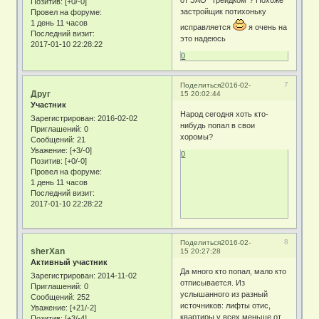
Позитив:
[+0/-0]
застройщик потихоньку
Провел на форуме:
1 день 11 часов
исправляется
я очень на
Последний визит:
это надеюсь
2017-01-10 22:28:22
0
7
Поделиться
2016-02-
Друг
15 20:02:44
Участник
Народ сегодня хоть кто-
Зарегистрирован
: 2016-02-02
нибудь попал в свои
Приглашений:
0
хоромы?
Сообщений:
21
Уважение:
[+3/-0]
0
Позитив:
[+0/-0]
Провел на форуме:
1 день 11 часов
Последний визит:
2017-01-10 22:28:22
8
Поделиться
2016-02-
sherXan
15 20:27:28
Активный участник
Да много кто попал, мало кто
Зарегистрирован
: 2014-11-02
отписывается. Из
Приглашений:
0
услышанного из разный
Сообщений:
252
источников: лифты отис,
Уважение:
[+21/-2]
квартиры у всех меньше от
Позитив:
[+3/-4]