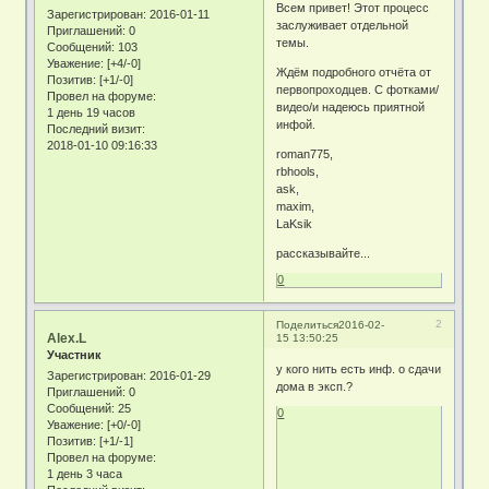
Всем привет! Этот процесс
Зарегистрирован
: 2016-01-11
заслуживает отдельной
Приглашений:
0
темы.
Сообщений:
103
Уважение:
[+4/-0]
Ждём подробного отчёта от
Позитив:
[+1/-0]
первопроходцев. С фотками/
Провел на форуме:
видео/и надеюсь приятной
1 день 19 часов
инфой.
Последний визит:
2018-01-10 09:16:33
roman775,
rbhools,
ask,
maxim,
LaKsik
рассказывайте...
0
2
Поделиться
2016-02-
Alex.L
15 13:50:25
Участник
у кого нить есть инф. о сдачи
Зарегистрирован
: 2016-01-29
дома в эксп.?
Приглашений:
0
Сообщений:
25
0
Уважение:
[+0/-0]
Позитив:
[+1/-1]
Провел на форуме:
1 день 3 часа