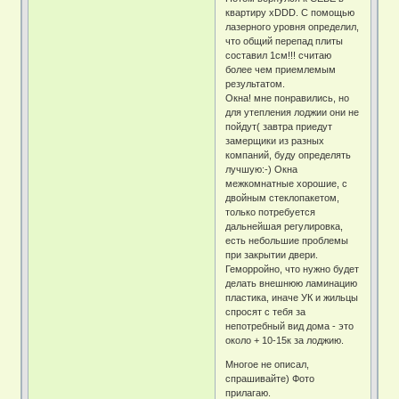
квартиру xDDD. С помощью
лазерного уровня определил,
что общий перепад плиты
составил 1см!!! считаю
более чем приемлемым
результатом.
Окна! мне понравились, но
для утепления лоджии они не
пойдут( завтра приедут
замерщики из разных
компаний, буду определять
лучшую:-) Окна
межкомнатные хорошие, с
двойным стеклопакетом,
только потребуется
дальнейшая регулировка,
есть небольшие проблемы
при закрытии двери.
Геморройно, что нужно будет
делать внешнюю ламинацию
пластика, иначе УК и жильцы
спросят с тебя за
непотребный вид дома - это
около + 10-15к за лоджию.
Многое не описал,
спрашивайте) Фото
прилагаю.