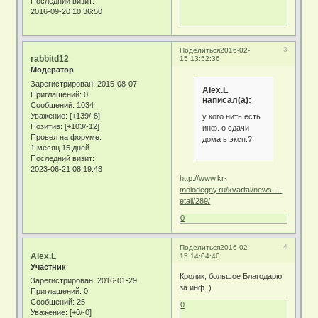
Последний визит:
2016-09-20 10:36:50
3
Поделиться
2016-02-
rabbitd12
15 13:52:36
Модератор
Зарегистрирован
: 2015-08-07
Alex.L
Приглашений:
0
написал(а):
Сообщений:
1034
Уважение:
[+139/-8]
у кого нить есть
Позитив:
[+103/-12]
инф. о сдачи
Провел на форуме:
дома в эксп.?
1 месяц 15 дней
Последний визит:
2023-06-21 08:19:43
http://www.kr-
molodegny.ru/kvartal/news …
etail/289/
0
4
Поделиться
2016-02-
Alex.L
15 14:04:40
Участник
Кролик, большое Благодарю
Зарегистрирован
: 2016-01-29
за инф. )
Приглашений:
0
Сообщений:
25
0
Уважение:
[+0/-0]