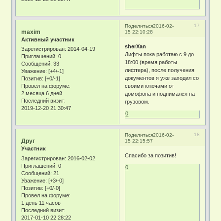
17
Поделиться
2016-02-
maxim
15 22:10:28
Активный участник
sherXan
Зарегистрирован
: 2014-04-19
Лифты пока работаю с 9 до
Приглашений:
0
18:00 (время работы
Сообщений:
33
лифтера), после получения
Уважение:
[+4/-1]
документов я уже заходил со
Позитив:
[+0/-1]
своими ключами от
Провел на форуме:
2 месяца 6 дней
домофона и поднимался на
Последний визит:
грузовом.
2019-12-20 21:30:47
0
18
Поделиться
2016-02-
Друг
15 22:15:57
Участник
Спасибо за позитив!
Зарегистрирован
: 2016-02-02
Приглашений:
0
0
Сообщений:
21
Уважение:
[+3/-0]
Позитив:
[+0/-0]
Провел на форуме:
1 день 11 часов
Последний визит:
2017-01-10 22:28:22