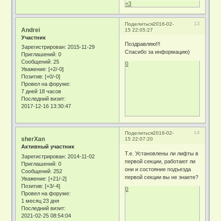
+3
13
Поделиться
2016-02-
Andrei
15 22:05:27
Участник
Поздравляю!!!
Зарегистрирован
: 2015-11-29
Спасибо за информацию)
Приглашений:
0
Сообщений:
25
0
Уважение:
[+2/-0]
Позитив:
[+0/-0]
Провел на форуме:
7 дней 18 часов
Последний визит:
2017-12-16 13:30:47
14
Поделиться
2016-02-
sherXan
15 22:07:20
Активный участник
Т.е. Установлены ли лифты в
Зарегистрирован
: 2014-11-02
первой секции, работают ли
Приглашений:
0
они и состояние подъезда
Сообщений:
252
первой секции вы не знаете?
Уважение:
[+21/-2]
Позитив:
[+3/-4]
0
Провел на форуме:
1 месяц 23 дня
Последний визит:
2021-02-25 08:54:04