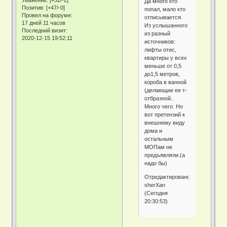
Уважение:
[+52/-2]
Да много кто
Позитив:
[+47/-0]
попал, мало кто
Провел на форуме:
отписывается.
17 дней 11 часов
Из услышанного
Последний визит:
из разный
2020-12-15 19:52:11
источников:
лифты отис,
квартиры у всех
меньше от 0,5
до1,5 метров,
короба в ванной
(делающие ее т-
отбразной..
Много чего. Но
вот претензий к
внешнему виду
дома и
остальным
МОПам не
предъявляли.(а
надо бы)
Отредактировано
sherXan
(Сегодня
20:30:53)