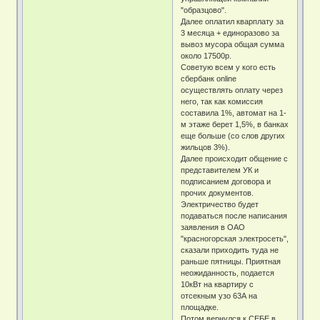
"образцово".
Далее оплатил кварплату за
3 месяца + единоразово за
вывоз мусора общая сумма
около 17500р.
Советую всем у кого есть
сбербанк online
осуществлять оплату через
него, так как комиссия
составила 1%, автомат на 1-
м этаже берет 1,5%, в банках
еще больше (со слов других
жильцов 3%).
Далее происходит общение с
представителем УК и
подписанием договора и
прочих документов.
Электричество будет
подаваться после написания
заявления в ОАО
"красногорская электросеть",
сказали приходить туда не
раньше пятницы. Приятная
неожиданность, подается
10кВт на квартиру с
отсекным узо 63А на
площадке.
Потом вернулся к СЕБЕ в