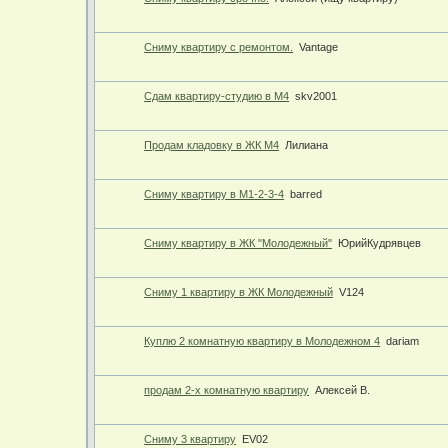
Сниму квартиру с ремонтом.
Vantage
Сдам квартиру-студию в М4
skv2001
Продам кладовку в ЖК М4
Лилиана
Сниму квартиру в М1-2-3-4
barred
Сниму квартиру в ЖК "Молодежный"
ЮрийКудрявцев
Сниму 1 квартиру в ЖК Молодежный
V124
Куплю 2 комнатную квартиру в Молодежном 4
dariam
продам 2-х комнатную квартиру
Алексей В.
Сниму 3 квартиру
EV02