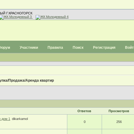
ЫЙ Г.КРАСНОГОРСК
Форум
Участники
Правила
Поиск
Регистрация
Войт
упка/Продажа/Аренда квартир
Ответов
Просмотров
 дом 1
dikarkamol
0
256