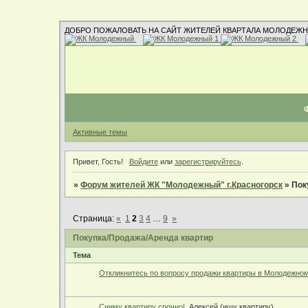
ДОБРО ПОЖАЛОВАТЬ НА САЙТ ЖИТЕЛЕЙ КВАРТАЛА МОЛОДЕЖН
Активные темы
Привет, Гость!
Войдите
или
зарегистрируйтесь
.
»
Форум жителей ЖК "Молодежный" г.Красногорск
»
Пок
Страница:
«
1
2
3
4
…
9
»
Покупка/Продажа/Аренда квартир
Тема
Откликнитесь по вопросу продажи квартиры в Молодежном
Сниму квартиру срочно!
Алексей (ищу квартиру)