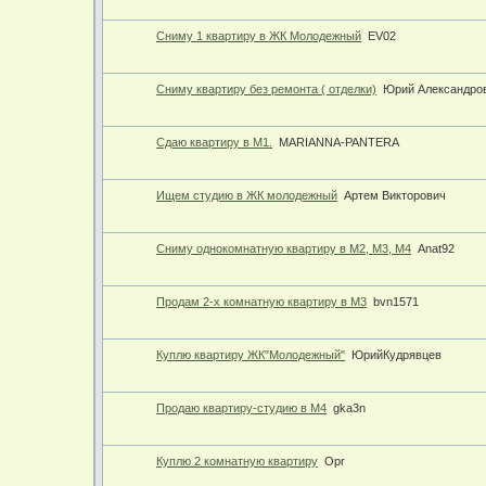
Сниму 1 квартиру в ЖК Молодежный
EV02
Сниму квартиру без ремонта ( отделки)
Юрий Александро
Сдаю квартиру в М1.
MARIANNA-PANTERA
Ищем студию в ЖК молодежный
Артем Викторович
Сниму однокомнатную квартиру в М2, М3, М4
Anat92
Продам 2-х комнатную квартиру в М3
bvn1571
Куплю квартиру ЖК"Молодежный"
ЮрийКудрявцев
Продаю квартиру-студию в М4
gka3n
Куплю 2 комнатную квартиру
Opr