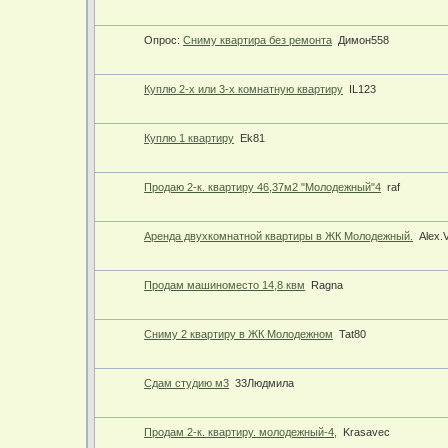
Опрос:
Сниму квартира без ремонта
Димон558
Куплю 2-х или 3-х комнатную квартиру
IL123
Куплю 1 квартиру
Ek81
Продаю 2-к. квартиру 46,37м2 "Молодежный"4
raf
Аренда двухкомнатной квартиры в ЖК Молодежный.
Alex.V
Продам машиноместо 14,8 квм
Ragna
Сниму 2 квартиру в ЖК Молодежном
Tat80
Сдам студию м3
33Людмила
Продам 2-к. квартиру. молодежный-4,
Krasavec