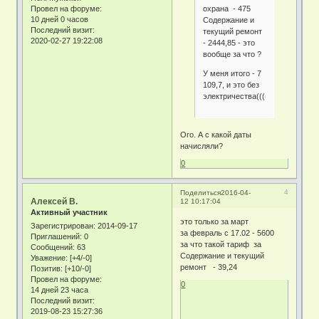
охрана - 475
Провел на форуме:
10 дней 0 часов
Содержание и
Последний визит:
текущий ремонт
2020-02-27 19:22:08
- 2444,85 - это
вообще за что ?
У меня итого - 7
109,7, и это без
электричества((((
Ого. А с какой даты
начисляли?
0
4
Поделиться
2016-04-
Алексей В.
12 10:17:04
Активный участник
это только за март
Зарегистрирован
: 2014-09-17
за февраль с 17.02 - 5600
Приглашений:
0
за что такой тариф за
Сообщений:
63
Содержание и текущий
Уважение:
[+4/-0]
ремонт - 39,24
Позитив:
[+10/-0]
Провел на форуме:
0
14 дней 23 часа
Последний визит:
2019-08-23 15:27:36