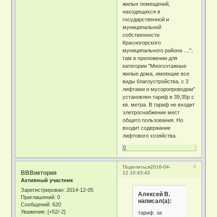
жилых помещений,
находящихся в
государственной и
муниципальной
собственности
Красногорского
муниципального района ....",
там в приложении для
категории "Многоэтажные
жилые дома, имеющие все
виды благоустройства, с 3
лифтами и мусоропроводом"
установлен тариф в 39,35р с
кв. метра. В тариф не входит
элетроснабжение мест
общего пользования. Но
входит содержание
лифтового хозяйства.
0
8
Поделиться
2016-04-
ВВВиктория
12 10:43:42
Активный участник
Зарегистрирован
: 2014-12-05
Алексей В.
Приглашений:
0
написал(а):
Сообщений:
620
Уважение:
[+52/-2]
тариф за