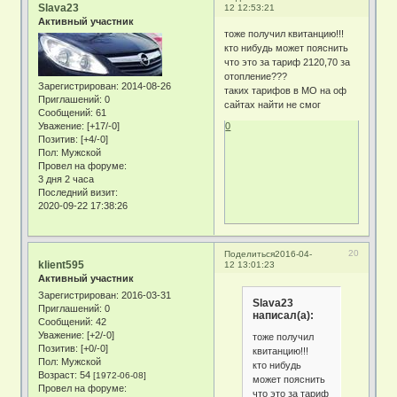
Slava23
12 12:53:21
Активный участник
тоже получил квитанцию!!!
кто нибудь может пояснить
что это за тариф 2120,70 за
отопление???
Зарегистрирован
: 2014-08-26
таких тарифов в МО на оф
Приглашений:
0
сайтах найти не смог
Сообщений:
61
Уважение:
[+17/-0]
0
Позитив:
[+4/-0]
Пол:
Мужской
Провел на форуме:
3 дня 2 часа
Последний визит:
2020-09-22 17:38:26
20
Поделиться
2016-04-
klient595
12 13:01:23
Активный участник
Зарегистрирован
: 2016-03-31
Slava23
Приглашений:
0
написал(а):
Сообщений:
42
Уважение:
[+2/-0]
тоже получил
Позитив:
[+0/-0]
квитанцию!!!
Пол:
Мужской
кто нибудь
Возраст:
54
[1972-06-08]
может пояснить
Провел на форуме:
что это за тариф