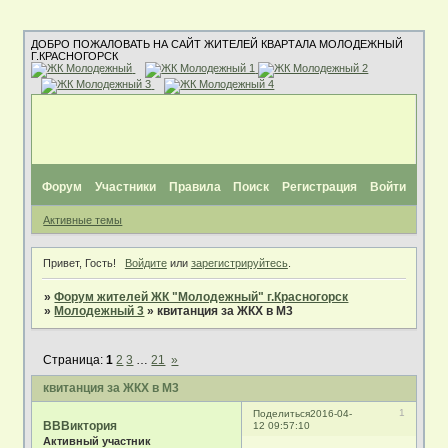
ДОБРО ПОЖАЛОВАТЬ НА САЙТ ЖИТЕЛЕЙ КВАРТАЛА МОЛОДЕЖНЫЙ
Г.КРАСНОГОРСК
Форум
Участники
Правила
Поиск
Регистрация
Войти
Активные темы
Привет, Гость!
Войдите
или
зарегистрируйтесь
.
»
Форум жителей ЖК "Молодежный" г.Красногорск
»
Молодежный 3
»
квитанция за ЖКХ в М3
Страница:
1
2
3
…
21
»
квитанция за ЖКХ в М3
1
Поделиться
2016-04-
ВВВиктория
12 09:57:10
Активный участник