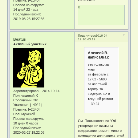
Позитив:
[+10/-0]
Провел на форуме:
0
14 дней 23 часа
Последний визит:
2019-08-23 15:27:36
7
Поделиться
2016-04-
Beatus
12 10:43:12
Активный участник
Алексей В.
написал(а):
это только за
март
за февраль с
17.02 - 5600
за что такой
тариф за
Зарегистрирован
: 2014-10-14
Содержание и
Приглашений:
0
текущий ремонт
Сообщений:
261
- 39,24
Уважение:
[+40/-1]
Позитив:
[+23/-0]
Пол:
Мужской
Провел на форуме:
См. Постановление "Об
10 дней 0 часов
утверждении платы за
Последний визит:
содержание, ремонт жилого
2020-02-27 19:22:08
помещения для нанимателей