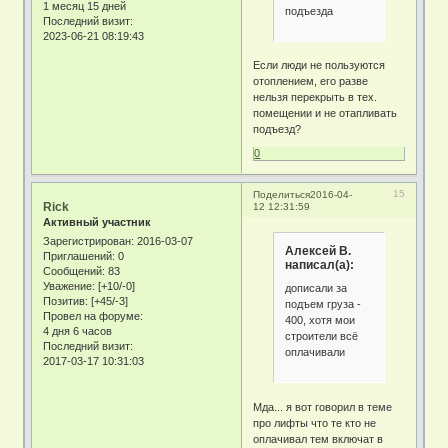
1 месяц 15 дней
подъезда
Последний визит:
2023-06-21 08:19:43
Если люди не пользуются
отоплением, его разве
нельзя перекрыть в тех.
помещении и не отапливать
подъезд?
0
15
Поделиться
2016-04-
Rick
12 12:31:59
Активный участник
Зарегистрирован
: 2016-03-07
Алексей В.
Приглашений:
0
написал(а):
Сообщений:
83
Уважение:
[+10/-0]
дописали за
Позитив:
[+45/-3]
подъем груза -
Провел на форуме:
400, хотя мои
4 дня 6 часов
строители всё
Последний визит:
оплачивали
2017-03-17 10:31:03
Мда... я вот говорил в теме
про лифты что те кто не
оплачивал тем включат в