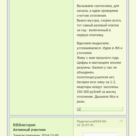
Вызываем сантехника, для
начала, и идем проверяем
счетчик отопления.
Вывоз мусора, скорее всего,
тот самый разовый платеж
за год - включенный в
первую платежку.
Вдыхаем-выдыхаем,
успокаиваемся. Идем в ЖК и
уточняем.
Живу с мая прошлого года.
Цифры в квитанциях вполне
разумны. Балкон у нас не
объединен,
полотенцесушителя нет,
батареи всю зиму на 1-2,
квартиры вокруг заселены.
150-300 рублей за месяц
отопление. Дешевле Мск в
разы.
+2
10
Поделиться
2016-04-
ВВВиктория
12 11:07:41
Активный участник
Зарегистрирован
: 2014-12-05