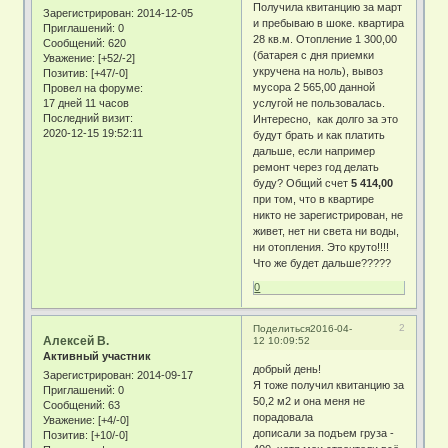
Получила квитанцию за март
Зарегистрирован
: 2014-12-05
и пребываю в шоке. квартира
Приглашений:
0
28 кв.м. Отопление 1 300,00
Сообщений:
620
(батарея с дня приемки
Уважение:
[+52/-2]
укручена на ноль), вывоз
Позитив:
[+47/-0]
мусора 2 565,00 данной
Провел на форуме:
17 дней 11 часов
услугой не пользовалась.
Последний визит:
Интересно, как долго за это
2020-12-15 19:52:11
будут брать и как платить
дальше, если например
ремонт через год делать
буду? Общий счет
5 414,00
при том, что в квартире
никто не зарегистрирован, не
живет, нет ни света ни воды,
ни отопления. Это круто!!!!
Что же будет дальше?????
0
2
Поделиться
2016-04-
Алексей В.
12 10:09:52
Активный участник
добрый день!
Зарегистрирован
: 2014-09-17
Я тоже получил квитанцию за
Приглашений:
0
50,2 м2 и она меня не
Сообщений:
63
порадовала
Уважение:
[+4/-0]
дописали за подъем груза -
Позитив:
[+10/-0]