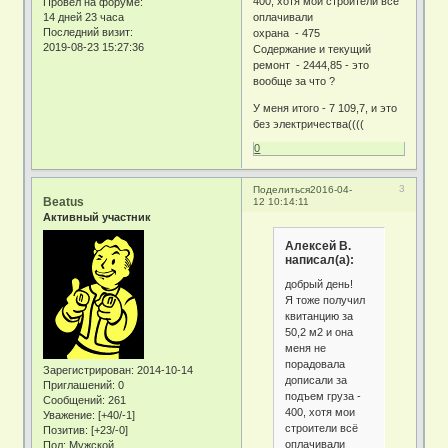
400, хотя мои строители всё
Провел на форуме:
14 дней 23 часа
оплачивали
Последний визит:
охрана - 475
2019-08-23 15:27:36
Содержание и текущий
ремонт - 2444,85 - это
вообще за что ?
У меня итого - 7 109,7, и это
без электричества((((
0
3
Поделиться
2016-04-
Beatus
12 10:14:11
Активный участник
Алексей В.
написал(а):
добрый день!
Я тоже получил
квитанцию за
50,2 м2 и она
меня не
порадовала
Зарегистрирован
: 2014-10-14
дописали за
Приглашений:
0
подъем груза -
Сообщений:
261
400, хотя мои
Уважение:
[+40/-1]
строители всё
Позитив:
[+23/-0]
оплачивали
Пол:
Мужской