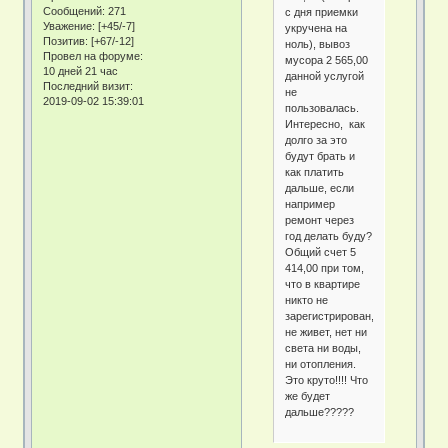
Сообщений:
271
с дня приемки
Уважение:
[+45/-7]
укручена на
Позитив:
[+67/-12]
ноль), вывоз
Провел на форуме:
мусора 2 565,00
10 дней 21 час
данной услугой
Последний визит:
не
2019-09-02 15:39:01
пользовалась.
Интересно, как
долго за это
будут брать и
как платить
дальше, если
например
ремонт через
год делать буду?
Общий счет 5
414,00 при том,
что в квартире
никто не
зарегистрирован,
не живет, нет ни
света ни воды,
ни отопления.
Это круто!!!! Что
же будет
дальше?????