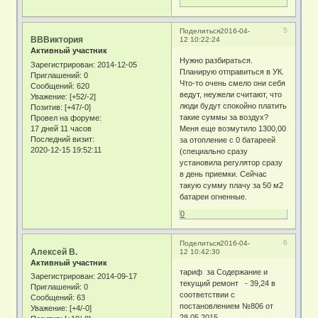
5
Поделиться
2016-04-
ВВВиктория
12 10:22:24
Активный участник
Нужно разбираться.
Зарегистрирован
: 2014-12-05
Планирую отправиться в УК.
Приглашений:
0
Что-то очень смело они себя
Сообщений:
620
ведут, неужели считают, что
Уважение:
[+52/-2]
люди будут спокойно платить
Позитив:
[+47/-0]
такие суммы за воздух?
Провел на форуме:
17 дней 11 часов
Меня еще возмутило 1300,00
Последний визит:
за отопление с 0 батареей
2020-12-15 19:52:11
(специально сразу
установила регулятор сразу
в день приемки. Сейчас
такую сумму плачу за 50 м2
батареи огненные.
0
6
Поделиться
2016-04-
Алексей В.
12 10:42:30
Активный участник
тариф за Содержание и
Зарегистрирован
: 2014-09-17
текущий ремонт - 39,24 в
Приглашений:
0
соответствии с
Сообщений:
63
постановлением №806 от
Уважение:
[+4/-0]
28.05.2015