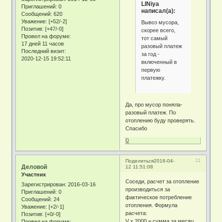
LINiya
Приглашений:
0
написал(а):
Сообщений:
620
Уважение:
[+52/-2]
Вывоз мусора,
Позитив:
[+47/-0]
скорее всего,
Провел на форуме:
тот самый
17 дней 11 часов
разовый платеж
Последний визит:
за год -
2020-12-15 19:52:11
включенный в
первую
платежку.
Да, про мусор поняла-
разовый платеж. По
отоплению буду проверять.
Спасибо
0
11
Поделиться
2016-04-
Деловой
12 11:51:08
Участник
Соседи, расчет за отопление
Зарегистрирован
: 2016-03-16
производиться за
Приглашений:
0
фактическое потребление
Сообщений:
24
отопления. Формула
Уважение:
[+2/-1]
расчета:
Позитив:
[+0/-0]
V х 2000 = сумма за месяц
Провел на форуме: