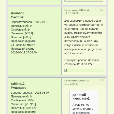
13
Поделиться
2016-04-
Деловой
12 11:56:20
Участник
для экономии с первого дня
Зарегистрирован
: 2016-03-16
установил терморегулятор. А
Приглашений:
0
еще, чтобы нас не пугали
Сообщений:
24
цифры можно будет перейти
Уважение:
[+2/-1]
с 1/7 (фактического
Позитив:
[+0/-0]
потребления) на 1/12, это
Провел на форуме:
13 часов 58 минут
когда сумма за отопление
Последний визит:
пропорционально разделена
2016-04-12 17:04:40
на 12 месяцев.
Отредактировано Деловой
(2016-04-12 11:59:12)
-1
14
Поделиться
2016-04-
rabbitd12
12 11:58:13
Модератор
Зарегистрирован
: 2015-08-07
Деловой
Приглашений:
0
написал(а):
Сообщений:
1034
Уважение:
[+139/-8]
А еще мы же
Позитив:
[+103/-12]
должны платить
Провел на форуме:
за отопление