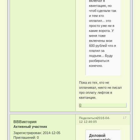
включат в
квинтацию, но
чтоб сделали так
и тем кто
оплатил... это
просто уже ни в
какие ворота. У
меня тоже
включены мои
600 рублей что я
платил за
подъем... Буду
разбираться
конечно.
Пока из тех, кто не
оплачивал, никто не писал
про оплату лифтов в
квитанции.
0
17
Поделиться
2016-04-
ВВВиктория
12 12:46:05
Активный участник
Зарегистрирован
: 2014-12-05
Деловой
Приглашений:
0