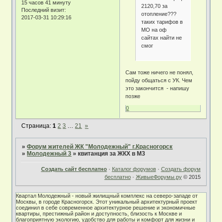
15 часов 41 минуту
2120,70 за
Последний визит:
отопление???
2017-03-31 10:29:16
таких тарифов в
МО на оф
сайтах найти не
смог
Сам тоже ничего не понял,
пойду общаться с УК. Чем
это закончится - напишу
позже
0
Страница:
1
2
3
…
21
»
»
Форум жителей ЖК "Молодежный" г.Красногорск
»
Молодежный 3
»
квитанция за ЖКХ в М3
Создать сайт бесплатно
·
Каталог форумов
·
Создать форум
бесплатно
·
ЖивыеФорумы.ру
© 2015
Квартал Молодежный - новый жилищный комплекс на северо-западе от
Москвы, в городе Красногорск. Этот уникальный архитектурный проект
соединил в себе современное архитектурное решение и экономичные
квартиры, престижный район и доступность, близость к Москве и
благоприятную экологию, удобство для работы и комфорт для жизни и