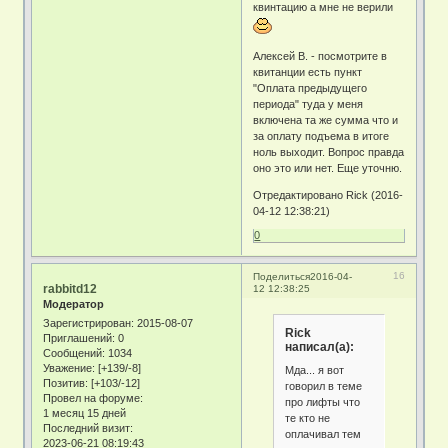
квинтацию а мне не верили
Алексей В. - посмотрите в
квитанции есть пункт
"Оплата предыдущего
периода" туда у меня
включена та же сумма что и
за оплату подъема в итоге
ноль выходит. Вопрос правда
оно это или нет. Еще уточню.
Отредактировано Rick (2016-
04-12 12:38:21)
0
16
Поделиться
2016-04-
rabbitd12
12 12:38:25
Модератор
Зарегистрирован
: 2015-08-07
Rick
Приглашений:
0
написал(а):
Сообщений:
1034
Уважение:
[+139/-8]
Мда... я вот
Позитив:
[+103/-12]
говорил в теме
Провел на форуме:
про лифты что
1 месяц 15 дней
те кто не
Последний визит:
оплачивал тем
2023-06-21 08:19:43