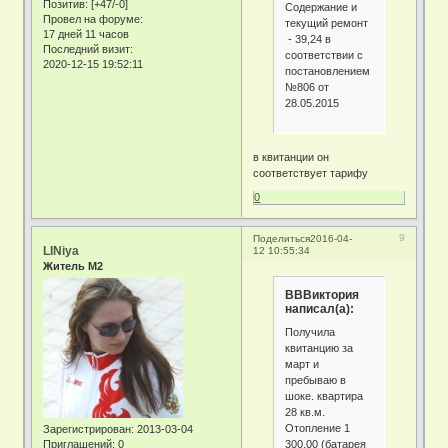
Позитив:
[+47/-0]
Содержание и
Провел на форуме:
текущий ремонт
17 дней 11 часов
- 39,24 в
Последний визит:
соответствии с
2020-12-15 19:52:11
постановлением
№806 от
28.05.2015
в квитанции он
соответствует тарифу
0
9
Поделиться
2016-04-
LINiya
12 10:55:34
Житель М2
ВВВиктория
написал(а):
Получила
квитанцию за
март и
пребываю в
шоке. квартира
28 кв.м.
Отопление 1
Зарегистрирован
: 2013-03-04
300,00 (батарея
Приглашений:
0