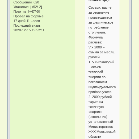
написал(а):
Сообщений:
620
Уважение:
[+52/-2]
Соседи, расчет
Позитив:
[+47/-0]
за отопление
Провел на форуме:
производиться
17 дней 11 часов
за фактическое
Последний визит:
потребление
2020-12-15 19:52:11
отопления.
Формула
расчета:
V х 2000 =
сумма за месяц
рублей
1. V гигакалорий
– объем
тепловой
энергии по
показаниям
индивидуального
прибора учета,
2. 2000 рублей –
тариф на
тепловую
энергию
(отопление),
установленный
Министерством
ЖКХ Московской
области