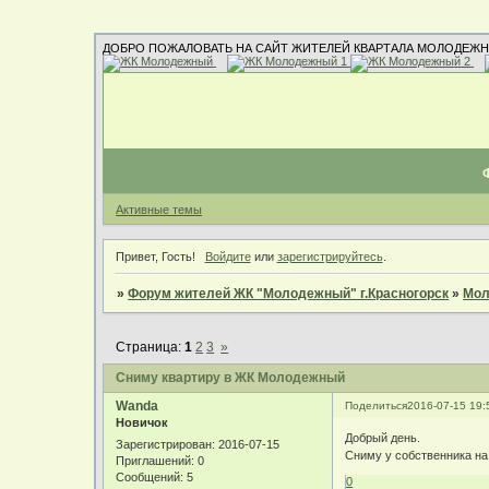
ДОБРО ПОЖАЛОВАТЬ НА САЙТ ЖИТЕЛЕЙ КВАРТАЛА МОЛОДЕЖН
Активные темы
Привет, Гость!
Войдите
или
зарегистрируйтесь
.
»
Форум жителей ЖК "Молодежный" г.Красногорск
»
Мол
Страница:
1
2
3
»
Сниму квартиру в ЖК Молодежный
Wanda
Поделиться
2016-07-15 19:
Новичок
Добрый день.
Зарегистрирован
: 2016-07-15
Сниму у собственника на
Приглашений:
0
Сообщений:
5
0