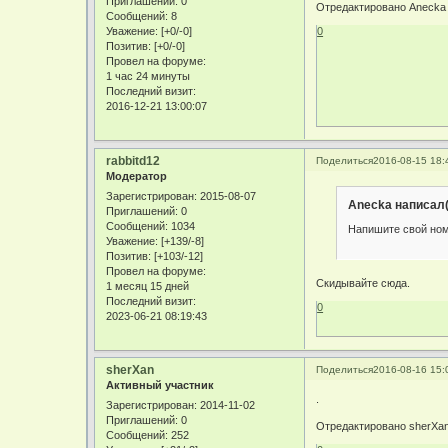
Приглашений:
0
Отредактировано Anecka (
Сообщений:
8
Уважение:
[+0/-0]
0
Позитив:
[+0/-0]
Провел на форуме:
1 час 24 минуты
Последний визит:
2016-12-21 13:00:07
rabbitd12
Поделиться
2016-08-15 18:
Модератор
Зарегистрирован
: 2015-08-07
Anecka написал(
Приглашений:
0
Сообщений:
1034
Напишите свой ном
Уважение:
[+139/-8]
Позитив:
[+103/-12]
Провел на форуме:
Скидывайте сюда.
1 месяц 15 дней
Последний визит:
0
2023-06-21 08:19:43
sherXan
Поделиться
2016-08-16 15:
Активный участник
.
Зарегистрирован
: 2014-11-02
Приглашений:
0
Отредактировано sherXan 
Сообщений:
252