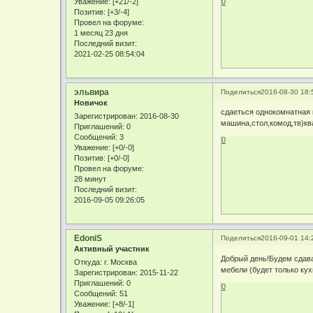
Уважение:
[+21/-2]
0
Позитив:
[+3/-4]
Провел на форуме:
1 месяц 23 дня
Последний визит:
2021-02-25 08:54:04
эльвира
Поделиться
2016-08-30 18:
Новичок
сдаеться однокомнатная 
Зарегистрирован
: 2016-08-30
машина,стол,комод,тв)кв
Приглашений:
0
Сообщений:
3
0
Уважение:
[+0/-0]
Позитив:
[+0/-0]
Провел на форуме:
28 минут
Последний визит:
2016-09-05 09:26:05
EdoniS
Поделиться
2016-09-01 14:
Активный участник
Добрый день!Будем сдават
Откуда:
г. Москва
мебели (будет только кух
Зарегистрирован
: 2015-11-22
Приглашений:
0
0
Сообщений:
51
Уважение:
[+8/-1]