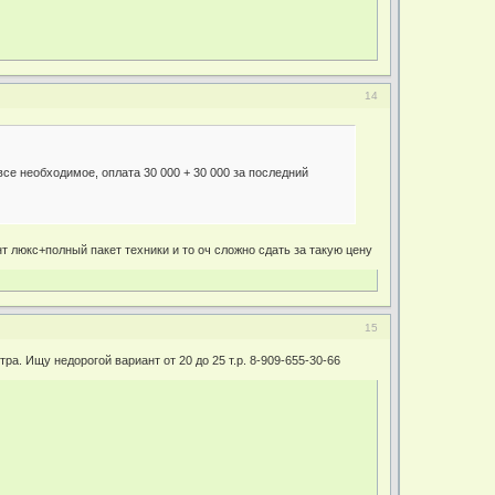
14
все необходимое, оплата 30 000 + 30 000 за последний
т люкс+полный пакет техники и то оч сложно сдать за такую цену
15
. Ищу недорогой вариант от 20 до 25 т.р. 8-909-655-30-66