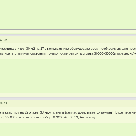
52:25
квартира студия 30 м2 на 17 этаже,квартира оборудована всем необходимым для про
артира в отличном состоянии только после ремонта.оплата 30000+30000(посл.месяц)
29:23
ь квартиру на 22 этаже, 38 кв.м. с зимы (сейчас доделывается ремонт). Будет все не
ня) 25 000 в месяц на ваш выбор. 8-926-546-90-99, Александр.