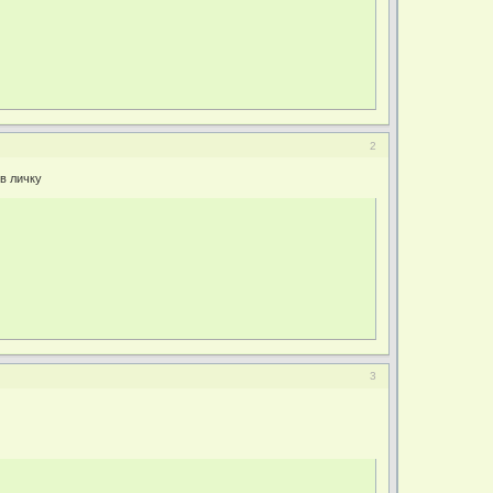
2
 в личку
3