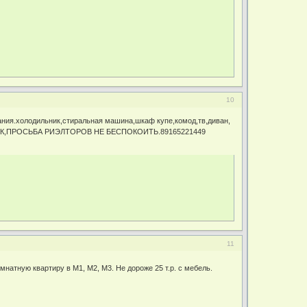
10
ания.холодильник,стиральная машина,шкаф купе,комод,тв,диван,
ВЕННИК,ПРОСЬБА РИЭЛТОРОВ НЕ БЕСПОКОИТЬ.89165221449
11
мнатную квартиру в М1, М2, M3. Не дороже 25 т.р. с мебель.