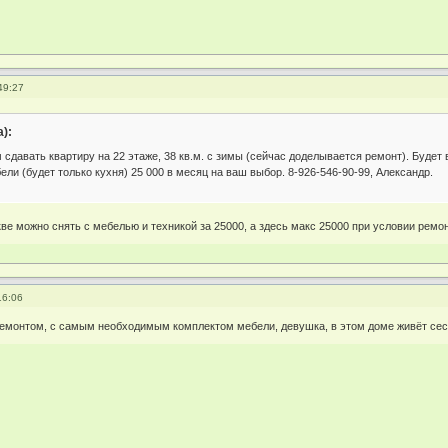
49:27
):
сдавать квартиру на 22 этаже, 38 кв.м. с зимы (сейчас доделывается ремонт). Будет 
ели (будет только кухня) 25 000 в месяц на ваш выбор. 8-926-546-90-99, Александр.
ве можно снять с мебелью и техникой за 25000, а здесь макс 25000 при условии ремон
16:06
ремонтом, с самым необходимым комплектом мебели, девушка, в этом доме живёт сестра