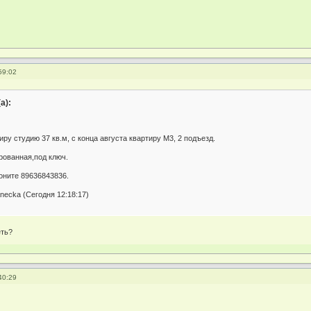
59:02
а):
иру студию 37 кв.м, с конца августа квартиру М3, 2 подъезд.
ованная,под ключ.
оните 89636843836.
ecka (Сегодня 12:18:17)
еть?
40:29