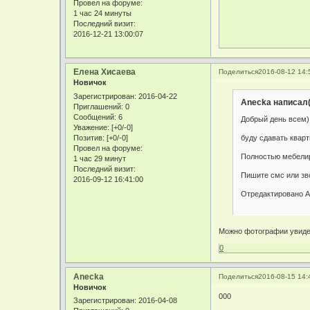
Провел на форуме:
1 час 24 минуты
Последний визит:
2016-12-21 13:00:07
Eлена Хисаева
Поделиться
2016-08-12 14:
Новичок
Зарегистрирован
: 2016-04-22
Anecka написал(
Приглашений:
0
Сообщений:
6
Добрый день всем)
Уважение:
[+0/-0]
буду сдавать кварт
Позитив:
[+0/-0]
Провел на форуме:
Полностью мебелир
1 час 29 минут
Последний визит:
Пишите смс или зв
2016-09-12 16:41:00
Отредактировано An
Можно фотографии увид
0
Anecka
Поделиться
2016-08-15 14:
Новичок
000
Зарегистрирован
: 2016-04-08