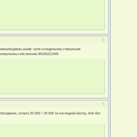
8
живания(диван,шкаф -купе,холодильник,стиральная
+комуналка.собственник 89165221449
9
обходимое, оплата 30 000 + 30 000 за последний месяц. Или без