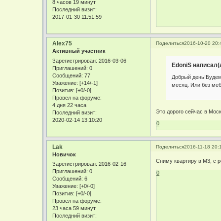
8 часов 19 минут
Последний визит:
2017-01-30 11:51:59
Alex75
Поделиться
2016-10-20 20:
Активный участник
Зарегистрирован
: 2016-03-06
EdoniS написал(а
Приглашений:
0
Сообщений:
77
Добрый день!Будем 
Уважение:
[+14/-1]
месяц. Или без меб
Позитив:
[+0/-0]
Провел на форуме:
4 дня 22 часа
Это дорого сейчас в Моск
Последний визит:
2020-02-14 13:10:20
0
Lak
Поделиться
2016-11-18 20:
Новичок
Сниму квартиру в М3, с 
Зарегистрирован
: 2016-02-16
Приглашений:
0
0
Сообщений:
6
Уважение:
[+0/-0]
Позитив:
[+0/-0]
Провел на форуме:
23 часа 59 минут
Последний визит: