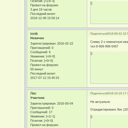
Позитив:
[+23/-3]
0
Провел на форуме:
3 дня 19 часов
Последний визит:
2018-12-08 15:58:14
ionik
Поделиться
2016-09-22 22:
Новичок
Сниму 2-х комнатную ква
Зарегистрирован
: 2016-02-22
тел 8-909-999-5457
Приглашений:
0
Сообщений:
6
0
Уважение:
[+0/-0]
Позитив:
[+0/-0]
Провел на форуме:
50 минут
Последний визит:
2017-07-12 15:40:15
Лис
Поделиться
2016-10-19 17:
Участник
Не актуально
Зарегистрирован
: 2016-05-04
Приглашений:
0
Отредактировано Лис (201
Сообщений:
17
Уважение:
[+1/-1]
0
Позитив:
[+0/-0]
Провел на форуме: