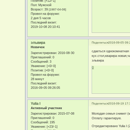
Позитив:
[+12/-1]
Пол:
Мужской
Возраст:
39
[1987-04-08]
Провел на форуме:
2 дня 5 часов
Последний визит:
2019-10-08 20:10:41
эльвира
Поделиться
2016-09-05 09:
Новичок
сдаеться однокомнатная 
Зарегистрирован
: 2016-08-30
кух.стол,кварира нова
Приглашений:
0
эльвира
Сообщений:
3
Уважение:
[+0/-0]
0
Позитив:
[+0/-0]
Провел на форуме:
28 минут
Последний визит:
2016-09-05 09:26:05
Yulia I
Поделиться
2016-09-19 17:
Активный участник
Зарегистрирован
: 2015-07-08
Молодая семья снимет (
Приглашений:
0
Оплату гарантирую.
Сообщений:
195
Отредактировано Yulia I (
Уважение:
[+23/-1]