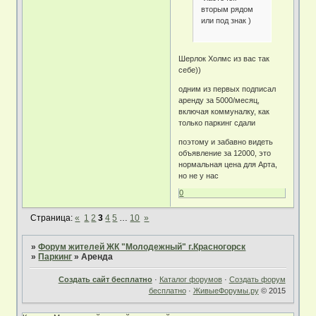
вторым рядом
или под знак )
Шерлок Холмс из вас так
себе))
одним из первых подписал
аренду за 5000/месяц,
включая коммуналку, как
только паркинг сдали
поэтому и забавно видеть
объявление за 12000, это
нормальная цена для Арта,
но не у нас
0
Страница:
«
1
2
3
4
5
…
10
»
»
Форум жителей ЖК "Молодежный" г.Красногорск
»
Паркинг
»
Аренда
Создать сайт бесплатно
·
Каталог форумов
·
Создать форум
бесплатно
·
ЖивыеФорумы.ру
© 2015