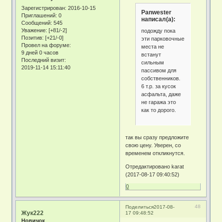
Зарегистрирован
: 2016-10-15
Panwester
Приглашений:
0
написал(а):
Сообщений:
545
Уважение:
[+81/-2]
подожду пока
Позитив:
[+21/-0]
эти парковочные
Провел на форуме:
места не
9 дней 0 часов
встанут
Последний визит:
сильным
2019-11-14 15:11:40
пассивом для
собственников.
6 т.р. за кусок
асфальта, даже
не гаража это
как то дорого.
так вы сразу предложите
свою цену. Уверен, со
временем откликнутся.
Отредактировано karat
(2017-08-17 09:40:52)
0
48
Поделиться
2017-08-
Жук222
17 09:48:52
Новичок