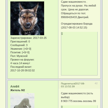
Сдам машиноместо .
Пропуск на руках. На любой
срок. Цена не дорогая.
Обращаться по тел:
89606426433 Дмитрий.
Отредактировано Борода
(2017-08-03 14:52:15)
0
Зарегистрирован
: 2017-03-25
Приглашений:
0
Сообщений:
3
Уважение:
[+0/-0]
Позитив:
[+0/-0]
Пол:
Мужской
Провел на форуме:
4 часа 14 минут
Последний визит:
2017-10-28 09:02:02
42
Поделиться
2017-08-
Ann84
03 13:52:39
Житель М2
Сдам машиноместо (есть
выбор)
8 903 775 восемь восемь 99
0