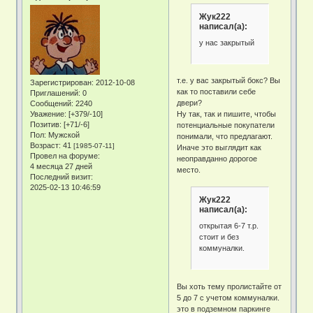
Жук222
написал(а):
у нас закрытый
т.е. у вас закрытый бокс? Вы
Зарегистрирован
: 2012-10-08
как то поставили себе
Приглашений:
0
двери?
Сообщений:
2240
Уважение:
[+379/-10]
Ну так, так и пишите, чтобы
Позитив:
[+71/-6]
потенциальные покупатели
Пол:
Мужской
понимали, что предлагают.
Возраст:
41
[1985-07-11]
Иначе это выглядит как
Провел на форуме:
неоправданно дорогое
4 месяца 27 дней
место.
Последний визит:
2025-02-13 10:46:59
Жук222
написал(а):
открытая 6-7 т.р.
стоит и без
коммуналки.
Вы хоть тему пролистайте от
5 до 7 с учетом коммуналки.
это в подземном паркинге