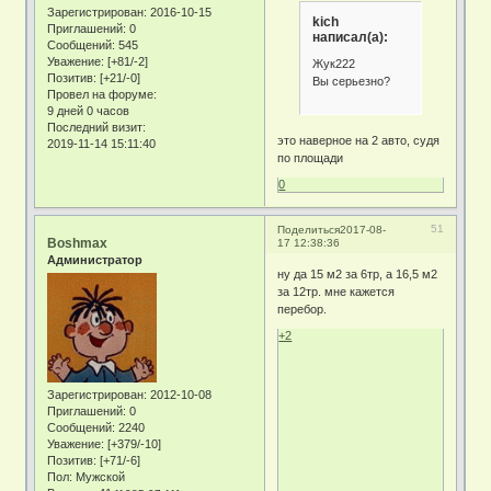
Зарегистрирован
: 2016-10-15
kich
Приглашений:
0
написал(а):
Сообщений:
545
Уважение:
[+81/-2]
Жук222
Позитив:
[+21/-0]
Вы серьезно?
Провел на форуме:
9 дней 0 часов
Последний визит:
это наверное на 2 авто, судя
2019-11-14 15:11:40
по площади
0
51
Поделиться
2017-08-
Boshmax
17 12:38:36
Администратор
ну да 15 м2 за 6тр, а 16,5 м2
за 12тр. мне кажется
перебор.
+2
Зарегистрирован
: 2012-10-08
Приглашений:
0
Сообщений:
2240
Уважение:
[+379/-10]
Позитив:
[+71/-6]
Пол:
Мужской