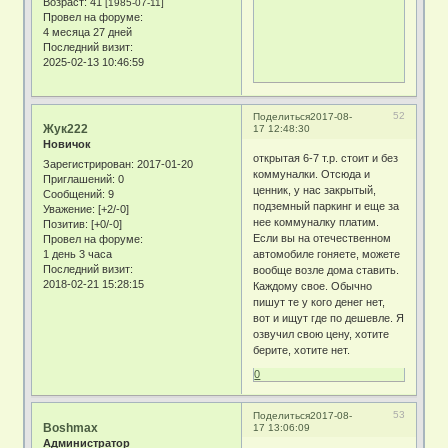
Возраст:
41
[1985-07-11]
Провел на форуме:
4 месяца 27 дней
Последний визит:
2025-02-13 10:46:59
52
Поделиться
2017-08-
Жук222
17 12:48:30
Новичок
открытая 6-7 т.р. стоит и без
Зарегистрирован
: 2017-01-20
коммуналки. Отсюда и
Приглашений:
0
ценник, у нас закрытый,
Сообщений:
9
подземный паркинг и еще за
Уважение:
[+2/-0]
нее коммуналку платим.
Позитив:
[+0/-0]
Если вы на отечественном
Провел на форуме:
1 день 3 часа
автомобиле гоняете, можете
Последний визит:
вообще возле дома ставить.
2018-02-21 15:28:15
Каждому свое. Обычно
пишут те у кого денег нет,
вот и ищут где по дешевле. Я
озвучил свою цену, хотите
берите, хотите нет.
0
53
Поделиться
2017-08-
Boshmax
17 13:06:09
Администратор