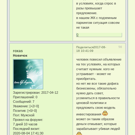
в условиях, когда спрос в
разы превышает
предложение.
в нашем ЖК с подземным
паркингом ситуация совсем
не такая
0
56
Поделиться
2017-08-
roxas
18 10:41:09
Новичок
человек повесил объявление
на тех условиях, на которых
считает нужным. кого не
устраивает - может не
приобретать.
но нет же все такие дофига
бизнесмены, обязательно
Зарегистрирован
: 2017-04-12
нужно дать совет,
Приглашений:
0
усомниться в правильности
Сообщений:
7
ценовой политики и
Уважение:
[+2/-0]
предложить свою модель
Позитив:
[+0/-0]
инвестирования
Пол:
Мужской
может он таким образом
Провел на форуме:
деньги отмывает, которые
7 дней 10 часов
Последний визит:
зарабатывает убивая людей
2020-08-04 17:41:30