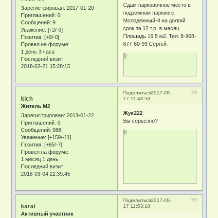
Сдам парковочное место в
Зарегистрирован
: 2017-01-20
подземном паркинге
Приглашений:
0
Молодежный-4 на долгий
Сообщений:
9
срок за 12 т.р. в месяц.
Уважение:
[+2/-0]
Площадь 16,5 м2. Тел. 8-968-
Позитив:
[+0/-0]
677-60-99 Сергей.
Провел на форуме:
1 день 3 часа
0
Последний визит:
2018-02-21 15:28:15
49
Поделиться
2017-08-
kich
17 11:48:50
Житель М2
Жук222
Зарегистрирован
: 2013-01-22
Вы серьезно?
Приглашений:
0
Сообщений:
988
0
Уважение:
[+159/-11]
Позитив:
[+65/-7]
Провел на форуме:
1 месяц 1 день
Последний визит:
2018-03-04 22:39:45
50
Поделиться
2017-08-
karat
17 11:53:10
Активный участник