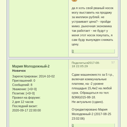
да я хоть свой рваный носок
могу выставить на продажу
за миллион рублей. не
устраивает цена? - пройди
мимо. рыночная экономика
так работает - не будут у
меня этот носок покупать, я
сам буду вынужден снижать
цену.
0
57
Поделиться
2017-08-
Мария Молодежный-2
18 22:05:29
Новичок
Сдам машиноместо за 5 т.р.,
Зарегистрирован
: 2014-10-02
включая коммунальные
Приглашений:
0
платежи, на -2 уровне
Сообщений:
8
площадью 15,4м2 на любой
Уважение:
[+0/-0]
срок. Обращаться по тел:
Позитив:
[+0/-0]
8(966)015-88-18.
Провел на форуме:
2 дня 12 часов
Не актуально (сдано).
Последний визит:
Отредактировано Мария
2020-09-17 22:00:00
Молодежный-2 (2017-08-25
23:02:06)
0