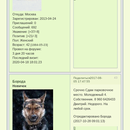
Откуда:
Москва
Зарегистрирован
: 2013-04-24
Приглашений:
0
Сообщений:
692
Уважение:
[+37/-8]
Позитив:
[+21/-3]
Пол:
Женский
Возраст:
42
[1984-05-23]
Провел на форуме:
3 дня 20 часов
Последний визит:
2020-04-18 18:01:23
43
Поделиться
2017-08-
Борода
05 17:47:55
Новичок
Срочно Сдам парковочное
место. Молодежный 4.
Собственник. 8 960 6426433
Дмитрий. Недорого. На
любой срок.
Отредактировано Борода
(2017-10-28 09:01:13)
0