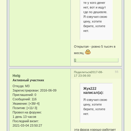
те у кого денег
нет, вот и ищут
где по дешевле.
Я озвучил свою
цену, хотите
берите, хотите
нет.
Открытая - ровно 5 тысяч в
месяц.
0
55
Поделиться
2017-08-
Helg
17 23:06:00
Активный участник
Откуда:
М3
Жук222
Зарегистрирован
: 2016-06-09
написал(а):
Приглашений:
0
Сообщений:
116
Я озвучил свою
Уважение:
[+38/-4]
цену, хотите
Позитив:
[+11/-3]
берите, хотите
Провел на форуме:
нет.
1 день 13 часов
Последний визит:
2021-03-04 23:50:27
эта фраза хорошо работает