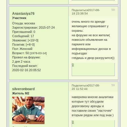
58
Поделиться
2017-08-
Anastasiya76
18 23:38:54
Участник
очень много по аренде
Откуда:
москва
желающие спрашивают у
Зарегистрирован
: 2015-07-24
охраны.
Приглашений:
0
на форуме не все жители(
Сообщений:
17
повесьте объявления на
Уважение:
[+10/-0]
паркинге или
Позитив:
[+4/-0]
Пол:
Женский
информационных досках в
Возраст:
50
[1976-03-14]
подъездах
Провел на форуме:
глядишь и двор разгрузится))
2 дня 2 часа
0
Последний визит:
2020-02-16 20:05:52
59
Поделиться
2017-08-
silveronboard
20 11:52:44
Житель М2
наверняка многие аналитики
которые тут обсудили
дороговизну аренды и
поставили своих "ласточек"
вторым рядом или под знак )
0