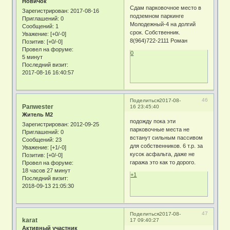
Новичок
Сдам парковочное место в
Зарегистрирован
: 2017-08-16
подземном паркинге
Приглашений:
0
Молодежный-4 на долгий
Сообщений:
1
срок. Собственник.
Уважение:
[+0/-0]
8(964)722-2111 Роман
Позитив:
[+0/-0]
Провел на форуме:
0
5 минут
Последний визит:
2017-08-16 16:40:57
46
Поделиться
2017-08-
Panwester
16 23:45:40
Житель М2
подожду пока эти
Зарегистрирован
: 2012-09-25
парковочные места не
Приглашений:
0
встанут сильным пассивом
Сообщений:
23
для собственников. 6 т.р. за
Уважение:
[+1/-0]
кусок асфальта, даже не
Позитив:
[+0/-0]
гаража это как то дорого.
Провел на форуме:
18 часов 27 минут
+1
Последний визит:
2018-09-13 21:05:30
47
Поделиться
2017-08-
karat
17 09:40:27
Активный участник