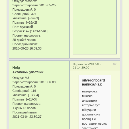
Откуда:
Moscow
Зарегистрирован
: 2013-05-25
Приглашений:
0
Сообщений:
324
Уважение:
[+67/-3]
Позитив:
[+16/-2]
Пол:
Мужской
Возраст:
42
[1983-10-02]
Провел на форуме:
28 дней 6 часов
Последний визит:
2018-09-23 16:09:33
60
Поделиться
2017-08-
Helg
21 14:29:00
Активный участник
Откуда:
М3
silveronboard
Зарегистрирован
: 2016-06-09
написал(а):
Приглашений:
0
Сообщений:
116
наверняка
Уважение:
[+38/-4]
многие
Позитив:
[+11/-3]
аналитики
Провел на форуме:
которые тут
1 день 13 часов
обсудили
Последний визит:
дороговизну
2021-03-04 23:50:27
аренды и
поставили своих
"ласточек"