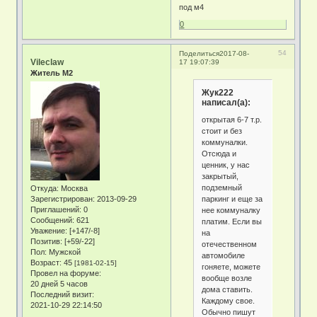
под м4
0
54
Поделиться
2017-08-
Vileclaw
17 19:07:39
Житель М2
Жук222
написал(а):
открытая 6-7 т.р.
стоит и без
коммуналки.
Отсюда и
ценник, у нас
закрытый,
подземный
Откуда:
Москва
паркинг и еще за
Зарегистрирован
: 2013-09-29
Приглашений:
0
нее коммуналку
Сообщений:
621
платим. Если вы
Уважение:
[+147/-8]
на
Позитив:
[+59/-22]
отечественном
Пол:
Мужской
автомобиле
Возраст:
45
[1981-02-15]
гоняете, можете
Провел на форуме:
вообще возле
20 дней 5 часов
дома ставить.
Последний визит:
Каждому свое.
2021-10-29 22:14:50
Обычно пишут