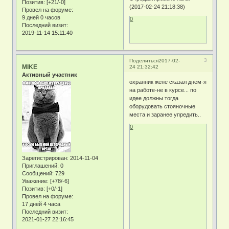
Позитив:
[+21/-0]
(2017-02-24 21:18:38)
Провел на форуме:
9 дней 0 часов
0
Последний визит:
2019-11-14 15:11:40
3
Поделиться
2017-02-
MIKE
24 21:32:42
Активный участник
охранник жене сказал днем-я
на работе-не в курсе... по
идее должны тогда
оборудовать стояночные
места и заранее упредить..
0
Зарегистрирован
: 2014-11-04
Приглашений:
0
Сообщений:
729
Уважение:
[+78/-6]
Позитив:
[+0/-1]
Провел на форуме:
17 дней 4 часа
Последний визит:
2021-01-27 22:16:45