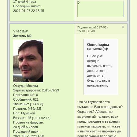
17 дней 4 часа
0
Последний визит:
2021-01-27 22:16:45
9
Поделиться
2017-02-
Vileclaw
25 01:08:48
Житель М2
Gemchugina
написал(а):
С нас уже
сегодня
пытались взять
деньги, хотя
документы
будут только в
прнедельник.
Откуда:
Москва
Зарегистрирован
: 2013-09-29
Приглашений:
0
Сообщений:
621
Что за глупости? Кто
Уважение:
[+147/-8]
пытался с Вас взять деньги?
Позитив:
[+59/-22]
Охранник? Абсолютно
Пол:
Мужской
вменяемый человек, всех
Возраст:
45
[1981-02-15]
предупреждает о введении
Провел на форуме:
платной парковки, и пускает
20 дней 5 часов
и выпускает на парковку до
Последний визит:
2021-10-29 22:14:50
понедельника бесплатно.