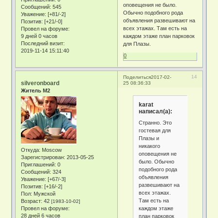
оповещения не было.
Сообщений:
545
Обычно подобного рода
Уважение:
[+81/-2]
объявления развешивают на
Позитив:
[+21/-0]
всех этажах. Там есть на
Провел на форуме:
9 дней 0 часов
каждом этаже план парковок
Последний визит:
для Плазы.
2019-11-14 15:11:40
0
14
Поделиться
2017-02-
silveronboard
25 08:36:33
Житель М2
karat
написал(а):
Странно. Это
гостевая для
Плазы и
никакого
Откуда:
Moscow
оповещения не
Зарегистрирован
: 2013-05-25
было. Обычно
Приглашений:
0
подобного рода
Сообщений:
324
объявления
Уважение:
[+67/-3]
развешивают на
Позитив:
[+16/-2]
всех этажах.
Пол:
Мужской
Там есть на
Возраст:
42
[1983-10-02]
каждом этаже
Провел на форуме:
28 дней 6 часов
план парковок