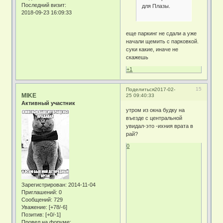
Последний визит:
для Плазы.
2018-09-23 16:09:33
еще паркинг не сдали а уже
начали щемить с парковкой.
суки какие, иначе не
скажешь
+1
15
Поделиться
2017-02-
MIKE
25 09:40:33
Активный участник
утром из окна будку на
въезде с центральной
увидал-это -ихния врата в
рай?
0
Зарегистрирован
: 2014-11-04
Приглашений:
0
Сообщений:
729
Уважение:
[+78/-6]
Позитив:
[+0/-1]
Провел на форуме: