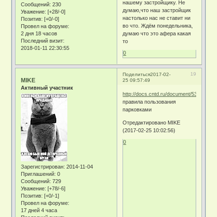
нашему застройщику. Не
Сообщений:
230
думаю,что наш застройщик
Уважение:
[+28/-0]
настолько нас не ставит ни
Позитив:
[+0/-0]
во что. Ждём понедельника,
Провел на форуме:
2 дня 18 часов
думаю что это афера какая
Последний визит:
то
2018-01-11 22:30:55
0
19
Поделиться
2017-02-
MIKE
25 09:57:49
Активный участник
http://docs.cntd.ru/document/53796080
правила пользования
парковками
Отредактировано MIKE
(2017-02-25 10:02:56)
0
Зарегистрирован
: 2014-11-04
Приглашений:
0
Сообщений:
729
Уважение:
[+78/-6]
Позитив:
[+0/-1]
Провел на форуме:
17 дней 4 часа