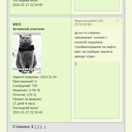
Последний визит:
2021-01-27 22:16:45
20
Поделиться
2017-02-
MIKE
25 10:02:24
Активный участник
да ка-то странно..
напоминает эпопею с
оплатой подъемов
стройматериалов на лифте..
мрж застройщик землю в
аренду отдал..
0
Зарегистрирован
: 2014-11-04
Приглашений:
0
Сообщений:
729
Уважение:
[+78/-6]
Позитив:
[+0/-1]
Провел на форуме:
17 дней 4 часа
Последний визит:
2021-01-27 22:16:45
Страница:
1
2
3
4
»