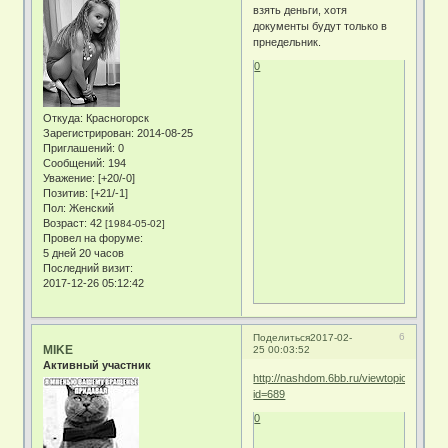
взять деньги, хотя
документы будут только в
прнедельник.
0
Откуда:
Красногорск
Зарегистрирован
: 2014-08-25
Приглашений:
0
Сообщений:
194
Уважение:
[+20/-0]
Позитив:
[+21/-1]
Пол:
Женский
Возраст:
42
[1984-05-02]
Провел на форуме:
5 дней 20 часов
Последний визит:
2017-12-26 05:12:42
6
Поделиться
2017-02-
MIKE
25 00:03:52
Активный участник
http://nashdom.6bb.ru/viewtopic.php?
id=689
0