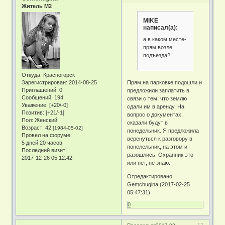
Житель М2
MIKE
написал(а):
а в каком месте-
прям возле
подъезда?
Откуда:
Красногорск
Зарегистрирован
: 2014-08-25
Прям на парковке подошли и
Приглашений:
0
предложили заплатить в
Сообщений:
194
связи с тем, что землю
Уважение:
[+20/-0]
сдали им в аренду. На
Позитив:
[+21/-1]
вопрос о документах,
Пол:
Женский
сказали будут в
Возраст:
42
[1984-05-02]
понедельник. Я предложила
Провел на форуме:
веренуться к разговору в
5 дней 20 часов
понелельник, на этом и
Последний визит:
разошлись. Охранник это
2017-12-26 05:12:42
или нет, не знаю.
Отредактировано
Gemchugina (2017-02-25
05:47:31)
0
12