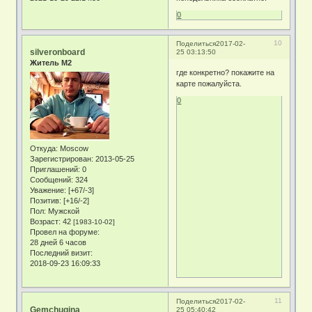
0
10
Поделиться
2017-02-
silveronboard
25 03:13:50
Житель М2
где конкретно? покажите на
карте пожалуйста.
0
Откуда:
Moscow
Зарегистрирован
: 2013-05-25
Приглашений:
0
Сообщений:
324
Уважение:
[+67/-3]
Позитив:
[+16/-2]
Пол:
Мужской
Возраст:
42
[1983-10-02]
Провел на форуме:
28 дней 6 часов
Последний визит:
2018-09-23 16:09:33
11
Поделиться
2017-02-
Gemchugina
25 05:40:42