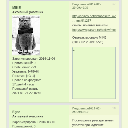
17
Поделиться
2017-02-
MIKE
25 09:46:36
Активный участник
http://snipov.net/database/c_429496641
… tml#i41237
снипы по автостоянкам
http://www.garant.ru/hotlaw/moscow/70
Отредактировано MIKE
(2017-02-25 09:55:28)
0
Зарегистрирован
: 2014-11-04
Приглашений:
0
Сообщений:
729
Уважение:
[+78/-6]
Позитив:
[+0/-1]
Провел на форуме:
17 дней 4 часа
Последний визит:
2021-01-27 22:16:45
18
Поделиться
2017-02-
Egor
25 09:48:10
Активный участник
Посмотрел в реестре земли,
Зарегистрирован
: 2016-03-10
участок принадлежит
Приглашений:
0