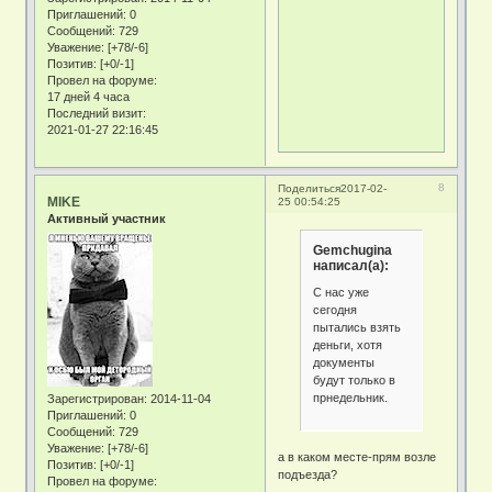
Приглашений:
0
Сообщений:
729
Уважение:
[+78/-6]
Позитив:
[+0/-1]
Провел на форуме:
17 дней 4 часа
Последний визит:
2021-01-27 22:16:45
8
Поделиться
2017-02-
MIKE
25 00:54:25
Активный участник
Gemchugina
написал(а):
С нас уже
сегодня
пытались взять
деньги, хотя
документы
будут только в
прнедельник.
Зарегистрирован
: 2014-11-04
Приглашений:
0
Сообщений:
729
Уважение:
[+78/-6]
а в каком месте-прям возле
Позитив:
[+0/-1]
подъезда?
Провел на форуме: