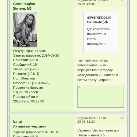
Поделиться
2017-02-
Gemchugina
25 05:46:35
Житель М2
silveronboard
написал(а):
где конкретно?
покажите на
карте
пожалуйста.
Откуда:
Красногорск
Зарегистрирован
: 2014-08-25
Приглашений:
0
Где парковка, когда
Сообщений:
194
поворачиваешь от
Уважение:
[+20/-0]
перекрёстка в сторону
Позитив:
[+21/-1]
молодёжного 2,3 налево и
Пол:
Женский
потом сразу направо.
Возраст:
42
[1984-05-02]
0
Провел на форуме:
5 дней 20 часов
Последний визит:
2017-12-26 05:12:42
13
Поделиться
2017-02-
karat
25 08:32:20
Активный участник
Странно. Это гостевая для
Зарегистрирован
: 2016-10-15
Плазы и никакого
Приглашений:
0