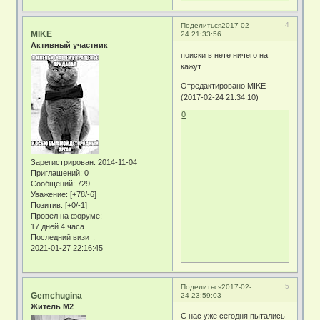
4
Поделиться
2017-02-
MIKE
24 21:33:56
Активный участник
поиски в нете ничего на
кажут..
Отредактировано MIKE
(2017-02-24 21:34:10)
0
Зарегистрирован
: 2014-11-04
Приглашений:
0
Сообщений:
729
Уважение:
[+78/-6]
Позитив:
[+0/-1]
Провел на форуме:
17 дней 4 часа
Последний визит:
2021-01-27 22:16:45
5
Поделиться
2017-02-
Gemchugina
24 23:59:03
Житель М2
С нас уже сегодня пытались