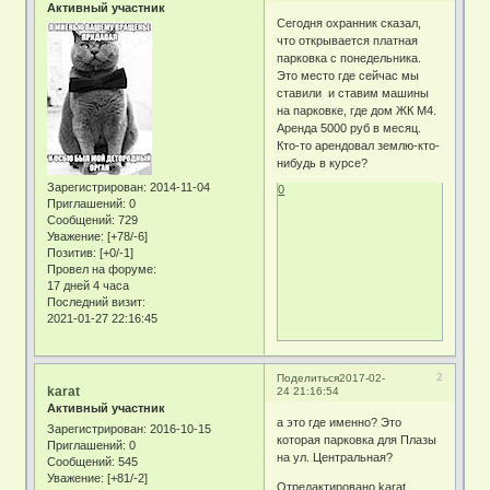
Активный участник
Сегодня охранник сказал,
что открывается платная
парковка с понедельника.
Это место где сейчас мы
ставили и ставим машины
на парковке, где дом ЖК М4.
Аренда 5000 руб в месяц.
Кто-то арендовал землю-кто-
нибудь в курсе?
Зарегистрирован
: 2014-11-04
0
Приглашений:
0
Сообщений:
729
Уважение:
[+78/-6]
Позитив:
[+0/-1]
Провел на форуме:
17 дней 4 часа
Последний визит:
2021-01-27 22:16:45
2
Поделиться
2017-02-
karat
24 21:16:54
Активный участник
а это где именно? Это
Зарегистрирован
: 2016-10-15
которая парковка для Плазы
Приглашений:
0
на ул. Центральная?
Сообщений:
545
Уважение:
[+81/-2]
Отредактировано karat