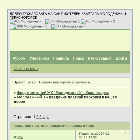
ДОБРО ПОЖАЛОВАТЬ НА САЙТ ЖИТЕЛЕЙ КВАРТАЛА МОЛОДЕЖНЫЙ
Г.КРАСНОГОРСК
Форум
Участники
Правила
Поиск
Регистрация
Войти
Активные темы
Привет, Гость!
Войдите
или
зарегистрируйтесь
.
»
Форум жителей ЖК "Молодежный" г.Красногорск
»
Молодежный 3
»
введение платной парковки в нашем
дворе
Страница:
1
2
3
4
»
введение платной парковки в нашем дворе
1
Поделиться
2017-02-
MIKE
24 20:44:52