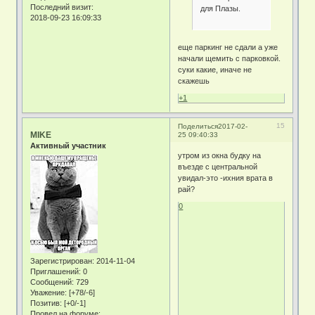
Последний визит:
для Плазы.
2018-09-23 16:09:33
еще паркинг не сдали а уже
начали щемить с парковкой.
суки какие, иначе не
скажешь
+1
15
Поделиться
2017-02-
MIKE
25 09:40:33
Активный участник
утром из окна будку на
въезде с центральной
увидал-это -ихния врата в
рай?
0
Зарегистрирован
: 2014-11-04
Приглашений:
0
Сообщений:
729
Уважение:
[+78/-6]
Позитив:
[+0/-1]
Провел на форуме: