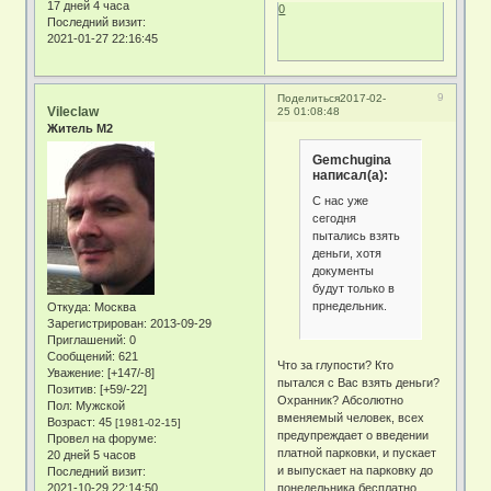
17 дней 4 часа
0
Последний визит:
2021-01-27 22:16:45
9
Поделиться
2017-02-
Vileclaw
25 01:08:48
Житель М2
Gemchugina
написал(а):
С нас уже
сегодня
пытались взять
деньги, хотя
документы
будут только в
прнедельник.
Откуда:
Москва
Зарегистрирован
: 2013-09-29
Приглашений:
0
Сообщений:
621
Что за глупости? Кто
Уважение:
[+147/-8]
пытался с Вас взять деньги?
Позитив:
[+59/-22]
Охранник? Абсолютно
Пол:
Мужской
вменяемый человек, всех
Возраст:
45
[1981-02-15]
предупреждает о введении
Провел на форуме:
платной парковки, и пускает
20 дней 5 часов
и выпускает на парковку до
Последний визит:
2021-10-29 22:14:50
понедельника бесплатно.