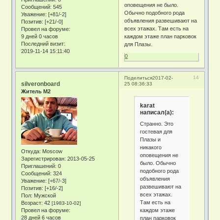
оповещения не было.
Сообщений:
545
Обычно подобного рода
Уважение:
[+81/-2]
объявления развешивают на
Позитив:
[+21/-0]
всех этажах. Там есть на
Провел на форуме:
9 дней 0 часов
каждом этаже план парковок
Последний визит:
для Плазы.
2019-11-14 15:11:40
0
14
Поделиться
2017-02-
silveronboard
25 08:36:33
Житель М2
karat
написал(а):
Странно. Это
гостевая для
Плазы и
никакого
Откуда:
Moscow
оповещения не
Зарегистрирован
: 2013-05-25
было. Обычно
Приглашений:
0
подобного рода
Сообщений:
324
объявления
Уважение:
[+67/-3]
развешивают на
Позитив:
[+16/-2]
всех этажах.
Пол:
Мужской
Там есть на
Возраст:
42
[1983-10-02]
каждом этаже
Провел на форуме:
28 дней 6 часов
план парковок