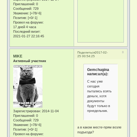
Приглашений:
0
Сообщений:
729
Уважение:
[+78/-6]
Позитив:
[+0/-1]
Провел на форуме:
17 дней 4 часа
Последний визит:
2021-01-27 22:16:45
8
Поделиться
2017-02-
MIKE
25 00:54:25
Активный участник
Gemchugina
написал(а):
С нас уже
сегодня
пытались взять
деньги, хотя
документы
будут только в
прнедельник.
Зарегистрирован
: 2014-11-04
Приглашений:
0
Сообщений:
729
Уважение:
[+78/-6]
а в каком месте-прям возле
Позитив:
[+0/-1]
подъезда?
Провел на форуме: