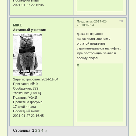
Последний визит:
2021-01-27 22:16:45
20
Поделиться
2017-02-
MIKE
25 10:02:24
Активный участник
да ка-то странно..
напоминает эпопею с
оплатой подъемов
стройматериалов на лифте..
мрж застройщик землю в
аренду отдал..
0
Зарегистрирован
: 2014-11-04
Приглашений:
0
Сообщений:
729
Уважение:
[+78/-6]
Позитив:
[+0/-1]
Провел на форуме:
17 дней 4 часа
Последний визит:
2021-01-27 22:16:45
Страница:
1
2
3
4
»