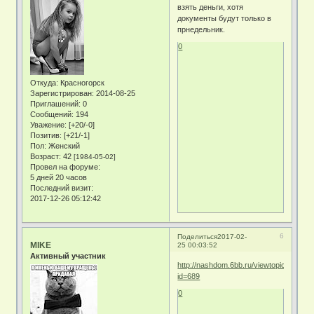
взять деньги, хотя
документы будут только в
прнедельник.
0
Откуда:
Красногорск
Зарегистрирован
: 2014-08-25
Приглашений:
0
Сообщений:
194
Уважение:
[+20/-0]
Позитив:
[+21/-1]
Пол:
Женский
Возраст:
42
[1984-05-02]
Провел на форуме:
5 дней 20 часов
Последний визит:
2017-12-26 05:12:42
6
Поделиться
2017-02-
MIKE
25 00:03:52
Активный участник
http://nashdom.6bb.ru/viewtopic.php?
id=689
0