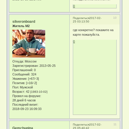
0
10
Поделиться
2017-02-
silveronboard
25 03:13:50
Житель М2
где конкретно? покажите на
карте пожалуйста.
0
Откуда:
Moscow
Зарегистрирован
: 2013-05-25
Приглашений:
0
Сообщений:
324
Уважение:
[+67/-3]
Позитив:
[+16/-2]
Пол:
Мужской
Возраст:
42
[1983-10-02]
Провел на форуме:
28 дней 6 часов
Последний визит:
2018-09-23 16:09:33
11
Поделиться
2017-02-
Gemchugina
25 05:40:42