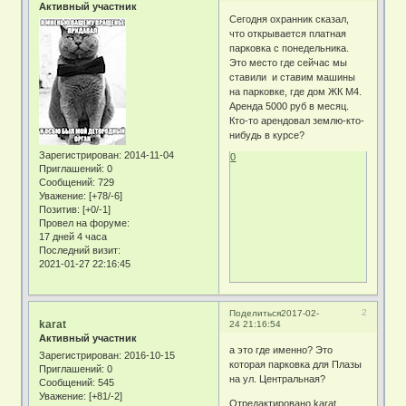
Активный участник
Сегодня охранник сказал,
что открывается платная
парковка с понедельника.
Это место где сейчас мы
ставили и ставим машины
на парковке, где дом ЖК М4.
Аренда 5000 руб в месяц.
Кто-то арендовал землю-кто-
нибудь в курсе?
Зарегистрирован
: 2014-11-04
0
Приглашений:
0
Сообщений:
729
Уважение:
[+78/-6]
Позитив:
[+0/-1]
Провел на форуме:
17 дней 4 часа
Последний визит:
2021-01-27 22:16:45
2
Поделиться
2017-02-
karat
24 21:16:54
Активный участник
а это где именно? Это
Зарегистрирован
: 2016-10-15
которая парковка для Плазы
Приглашений:
0
на ул. Центральная?
Сообщений:
545
Уважение:
[+81/-2]
Отредактировано karat