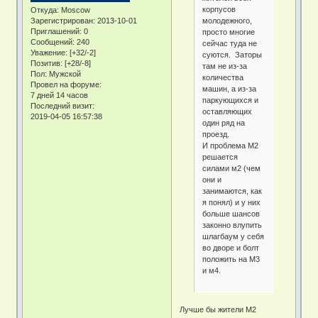
корпусов
Откуда:
Moscow
молодежного,
Зарегистрирован
: 2013-10-01
Приглашений:
0
просто многие
Сообщений:
240
сейчас туда не
Уважение:
[+32/-2]
суются. Заторы
Позитив:
[+28/-8]
там не из-за
Пол:
Мужской
количества
Провел на форуме:
машин, а из-за
7 дней 14 часов
паркующихся и
Последний визит:
оставляющих
2019-04-05 16:57:38
один ряд на
проезд.
И проблема М2
решается
силами м2 (чем
они и
занимаются, как
я понял) и у них
больше шансов
законно влупить
шлагбаум у себя
во дворе и болт
положить на М3
и м4.
Лучше бы жители М2