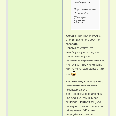
за общий счет...
Отредактировано
Ruslan_Zh
(Сегодня
09:37:37)
Уже два противоположных
мнения и это не может не
радовать.
Первые считают, что
шлагбаум нужен тем, кто
ставит машину на
подземном паркинге, вторые,
что только тем, кто не купил
или не хочет арендовать там
м/м
И по второму вопросу - нет,
понимаете не правильно,
покупаем за счет
заинтересованных лиц, чем
нас больше, тем выйдет
дешевле. Повторяюсь, что
пользуются им потом все, а
обслуживает УК в счет
текущей квартплаты.