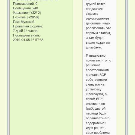
Приглашений:
0
другой ветке
Сообщений:
240
предлагали
Уважение:
[+32/-2]
сделать
Позитив:
[+28/-8]
одностороннее
Пол:
Мужской
движение, надо
Провел на форуме:
реализовать это
7 дней 14 часов
первым этапом,
Последний визит:
а там будет
2019-04-05 16:57:38
видно нужен ли
шлагбаум.
Я правильно
понимаю, что по
решению
собственников
сначала ВСЕ
собственники
скинутся на
установку
шлагбаума, а
потом ВСЕ
ежемесячно
(либо другой
период) будут
оплачивать его
содержание?
идея решить
свои проблемы