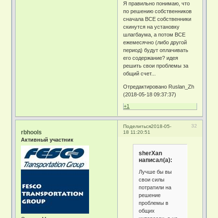
Я правильно понимаю, что
по решению собственников
сначала ВСЕ собственники
скинутся на установку
шлагбаума, а потом ВСЕ
ежемесячно (либо другой
период) будут оплачивать
его содержание? идея
решить свои проблемы за
общий счет...
Отредактировано Ruslan_Zh
(2018-05-18 09:37:37)
+1
32
Поделиться
2018-05-
rbhools
18 11:20:51
Активный участник
sherXan
написал(а):
Лучше бы вы
свои силы
потратили на
решение
проблемы в
общих