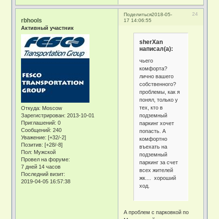
24
Поделиться
2018-05-
rbhools
17 14:06:55
Активный участник
sherXan
написал(а):
чьего
комфорта?
лично вашего
собственного?
проблемы, как я
понял, только у
тех, кто в
Откуда:
Moscow
подземный
Зарегистрирован
: 2013-10-01
Приглашений:
0
паркинг хочет
Сообщений:
240
попасть. А
Уважение:
[+32/-2]
комфортно
Позитив:
[+28/-8]
въехать на
Пол:
Мужской
подземный
Провел на форуме:
паркинг за счет
7 дней 14 часов
всех жителей
Последний визит:
жк.... хороший
2019-04-05 16:57:38
ход.
А проблем с парковкой по