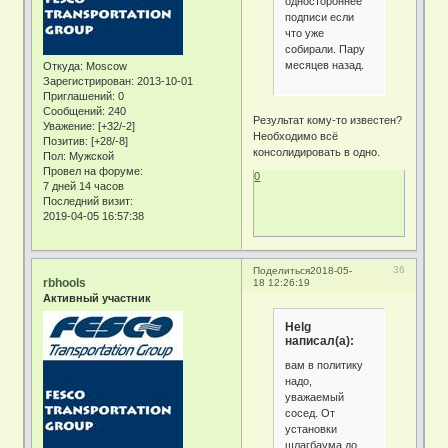
одностороннее
подписи если
что уже
собирали. Пару
месяцев назад.
Откуда:
Moscow
Зарегистрирован
: 2013-10-01
Приглашений:
0
Сообщений:
240
Результат кому-то известен?
Уважение:
[+32/-2]
Необходимо всё
Позитив:
[+28/-8]
консолидировать в одно.
Пол:
Мужской
Провел на форуме:
0
7 дней 14 часов
Последний визит:
2019-04-05 16:57:38
36
Поделиться
2018-05-
rbhools
18 12:26:19
Активный участник
Helg
написал(а):
вам в политику
надо,
уважаемый
сосед. От
установки
шлагбаума до