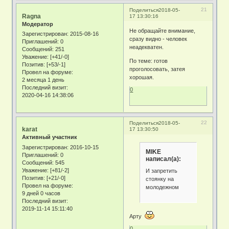
21
Поделиться
2018-05-
Ragna
17 13:30:16
Модератор
Не обращайте внимание,
Зарегистрирован
: 2015-08-16
сразу видно - человек
Приглашений:
0
неадекватен.
Сообщений:
251
Уважение:
[+41/-0]
По теме: готов
Позитив:
[+53/-1]
проголосовать, затея
Провел на форуме:
хорошая.
2 месяца 1 день
Последний визит:
0
2020-04-16 14:38:06
22
Поделиться
2018-05-
karat
17 13:30:50
Активный участник
Зарегистрирован
: 2016-10-15
MIKE
Приглашений:
0
написал(а):
Сообщений:
545
Уважение:
[+81/-2]
И запретить
Позитив:
[+21/-0]
стоянку на
Провел на форуме:
молодежном
9 дней 0 часов
Последний визит:
2019-11-14 15:11:40
Арту
0