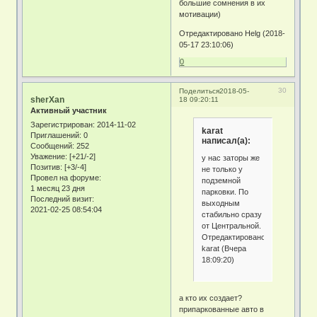
большие сомнения в их
мотивации)
Отредактировано Helg (2018-
05-17 23:10:06)
0
30
Поделиться
2018-05-
sherXan
18 09:20:11
Активный участник
Зарегистрирован
: 2014-11-02
karat
Приглашений:
0
написал(а):
Сообщений:
252
Уважение:
[+21/-2]
у нас заторы же
Позитив:
[+3/-4]
не только у
Провел на форуме:
подземной
1 месяц 23 дня
парковки. По
Последний визит:
выходным
2021-02-25 08:54:04
стабильно сразу
от Центральной.
Отредактировано
karat (Вчера
18:09:20)
а кто их создает?
припаркованные авто в