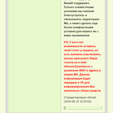
Вашей поддержке.
Только совместными
усилиями мы сможем
благоустроить и
обезопасить территорию
ЖК, а также сделать еще
более комфортными
условия для нашего же с
вами проживания.
P.S. У кого нет
возможности оставить
свой голос у охраны, но
есть желание участвовать,
прошу присылать Ваши
голоса на e-mail
rbhools@yandex.ru с
указанием ФИО и адреса в
нашем ЖК. Данная
информация будет
передана в УК для
информирования Вас
касательно сбора средств.
Отредактировано rbhools
(2018-06-14 15:20:53)
0