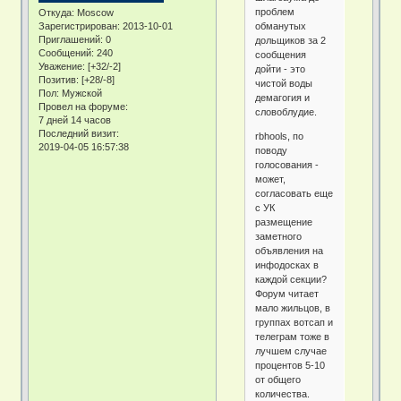
проблем
Откуда:
Moscow
обманутых
Зарегистрирован
: 2013-10-01
Приглашений:
0
дольщиков за 2
Сообщений:
240
сообщения
Уважение:
[+32/-2]
дойти - это
Позитив:
[+28/-8]
чистой воды
Пол:
Мужской
демагогия и
Провел на форуме:
словоблудие.
7 дней 14 часов
Последний визит:
rbhools, по
2019-04-05 16:57:38
поводу
голосования -
может,
согласовать еще
с УК
размещение
заметного
объявления на
инфодосках в
каждой секции?
Форум читает
мало жильцов, в
группах вотсап и
телеграм тоже в
лучшем случае
процентов 5-10
от общего
количества.