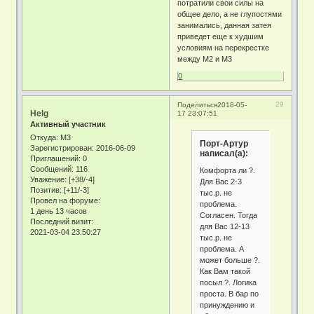
потратили свои силы на
общее дело, а не глупостями
занимались, данная затея
приведет еще к худшим
условиям на перекрестке
между М2 и М3
0
29
Поделиться
2018-05-
Helg
17 23:07:51
Активный участник
Откуда:
М3
Порт-Артур
Зарегистрирован
: 2016-06-09
написал(а):
Приглашений:
0
Сообщений:
116
Комфорта ли ?.
Уважение:
[+38/-4]
Для Вас 2-3
Позитив:
[+11/-3]
тыс.р. не
Провел на форуме:
проблема.
1 день 13 часов
Согласен. Тогда
Последний визит:
для Вас 12-13
2021-03-04 23:50:27
тыс.р. не
проблема. А
может больше ?.
Как Вам такой
посыл ?. Логика
проста. В бар по
принуждению и