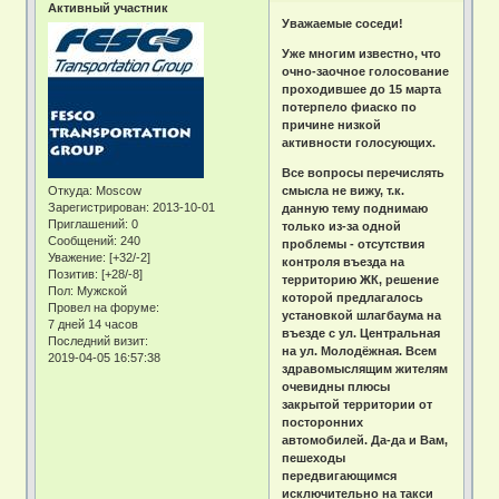
Активный участник
Уважаемые соседи!
Уже многим известно, что
очно-заочное голосование
проходившее до 15 марта
потерпело фиаско по
причине низкой
активности голосующих.
Все вопросы перечислять
Откуда:
Moscow
смысла не вижу, т.к.
Зарегистрирован
: 2013-10-01
данную тему поднимаю
Приглашений:
0
только из-за одной
Сообщений:
240
проблемы - отсутствия
Уважение:
[+32/-2]
контроля въезда на
Позитив:
[+28/-8]
территорию ЖК, решение
Пол:
Мужской
которой предлагалось
Провел на форуме:
установкой шлагбаума на
7 дней 14 часов
въезде с ул. Центральная
Последний визит:
на ул. Молодёжная. Всем
2019-04-05 16:57:38
здравомыслящим жителям
очевидны плюсы
закрытой территории от
посторонних
автомобилей. Да-да и Вам,
пешеходы
передвигающимся
исключительно на такси