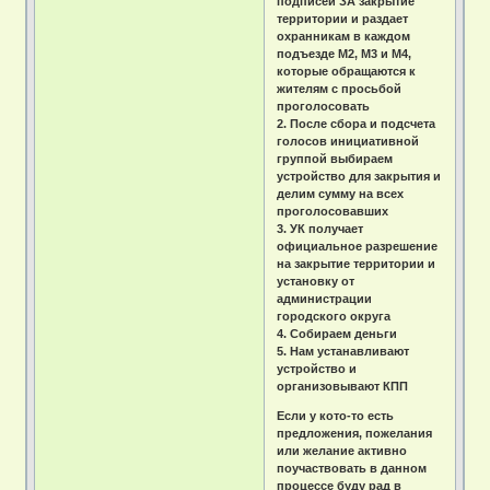
подписей ЗА закрытие
территории и раздает
охранникам в каждом
подъезде М2, М3 и М4,
которые обращаются к
жителям с просьбой
проголосовать
2. После сбора и подсчета
голосов инициативной
группой выбираем
устройство для закрытия и
делим сумму на всех
проголосовавших
3. УК получает
официальное разрешение
на закрытие территории и
установку от
администрации
городского округа
4. Собираем деньги
5. Нам устанавливают
устройство и
организовывают КПП
Если у кото-то есть
предложения, пожелания
или желание активно
поучаствовать в данном
процессе буду рад в