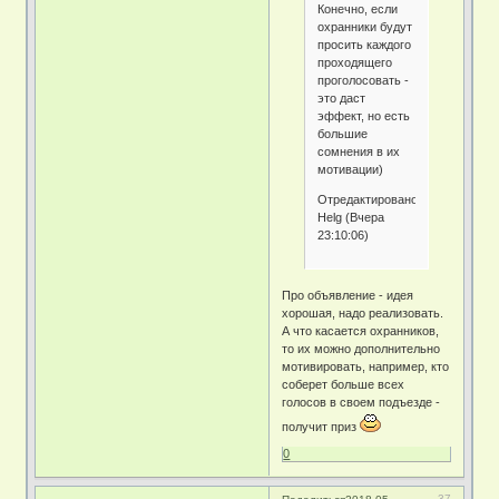
Конечно, если
охранники будут
просить каждого
проходящего
проголосовать -
это даст
эффект, но есть
большие
сомнения в их
мотивации)
Отредактировано
Helg (Вчера
23:10:06)
Про объявление - идея
хорошая, надо реализовать.
А что касается охранников,
то их можно дополнительно
мотивировать, например, кто
соберет больше всех
голосов в своем подъезде -
получит приз
0
37