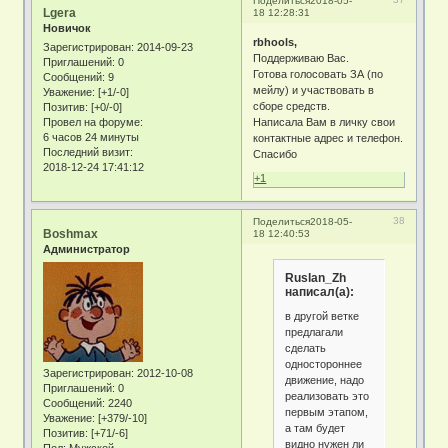
Поделиться
2018-05-
Lgera
18 12:28:31
Новичок
rbhools,
Зарегистрирован
: 2014-09-23
Поддерживаю Вас.
Приглашений:
0
Готова голосовать ЗА (по
Сообщений:
9
мейлу) и участвовать в
Уважение:
[+1/-0]
сборе средств.
Позитив:
[+0/-0]
Написала Вам в личку свои
Провел на форуме:
6 часов 24 минуты
контактные адрес и телефон.
Последний визит:
Спасибо
2018-12-24 17:41:12
+1
38
Поделиться
2018-05-
Boshmax
18 12:40:53
Администратор
Ruslan_Zh
написал(а):
в другой ветке
предлагали
сделать
одностороннее
Зарегистрирован
: 2012-10-08
движение, надо
Приглашений:
0
реализовать это
Сообщений:
2240
первым этапом,
Уважение:
[+379/-10]
а там будет
Позитив:
[+71/-6]
видно нужен ли
Пол:
Мужской