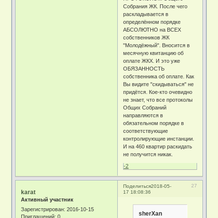
Собрания ЖК. После чего
раскладывается в
определённом порядке
АБСОЛЮТНО на ВСЕХ
собственников ЖК
"Молодёжный". Вносится в
месячную квитанцию об
оплате ЖКХ. И это уже
ОБЯЗАННОСТЬ
собственника об оплате. Как
Вы видите "скидываться" не
придётся. Кое-кто очевидно
не знает, что все протоколы
Общих Собраний
направляются в
обязательном порядке в
соответствующие
контролирующие инстанции.
И на 460 квартир раскидать
не получится никак.
-2
27
Поделиться
2018-05-
karat
17 18:08:36
Активный участник
Зарегистрирован
: 2016-10-15
sherXan
Приглашений:
0