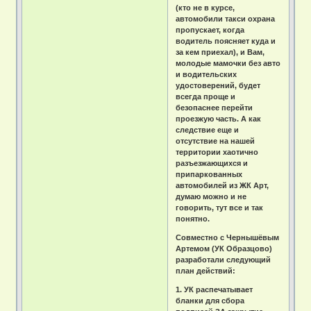
(кто не в курсе,
автомобили такси охрана
пропускает, когда
водитель поясняет куда и
за кем приехал), и Вам,
молодые мамочки без авто
и водительских
удостоверений, будет
всегда проще и
безопаснее перейти
проезжую часть. А как
следствие еще и
отсутствие на нашей
территории хаотично
разъезжающихся и
припаркованных
автомобилей из ЖК Арт,
думаю можно и не
говорить, тут все и так
понятно.
Совместно с Чернышёвым
Артемом (УК Образцово)
разработали следующий
план действий:
1. УК распечатывает
бланки для сбора