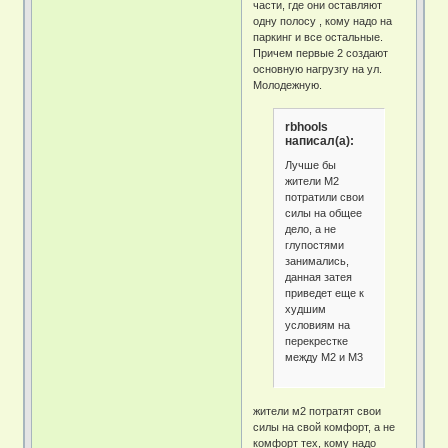
части, где они оставляют
одну полосу , кому надо на
паркинг и все остальные.
Причем первые 2 создают
основную нагрузгу на ул.
Молодежную.
rbhools
написал(а):
Лучше бы
жители М2
потратили свои
силы на общее
дело, а не
глупостями
занимались,
данная затея
приведет еще к
худшим
условиям на
перекрестке
между М2 и М3
жители м2 потратят свои
силы на свой комфорт, а не
комфорт тех, кому надо