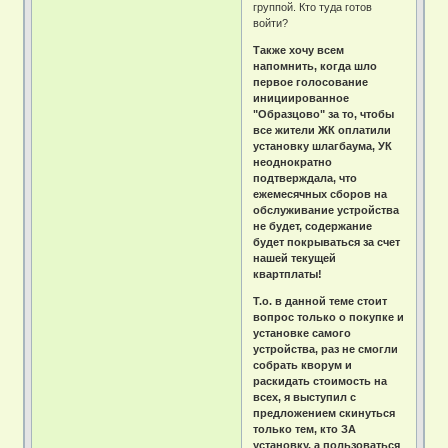
группой. Кто туда готов
войти?
Также хочу всем
напомнить, когда шло
первое голосование
инициированное
"Образцово" за то, чтобы
все жители ЖК оплатили
установку шлагбаума, УК
неоднократно
подтверждала, что
ежемесячных сборов на
обслуживание устройства
не будет, содержание
будет покрываться за счет
нашей текущей
квартплаты!
Т.о. в данной теме стоит
вопрос только о покупке и
установке самого
устройства, раз не смогли
собрать кворум и
раскидать стоимость на
всех, я выступил с
предложением скинуться
только тем, кто ЗА
установку, а пользоваться