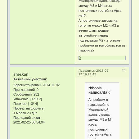
Молодежной вдоль склада
между М3 и М4 из-за
постоянных гостей из Арта
нет?
А постоянные заторы на
пяточке между М2 и М3 и
вечно шмыгающие
автомобили перед
подъездами М2 - это тоже
проблема автомобилистов из
паркинга?
0
25
Поделиться
2018-05-
sherXan
17 16:23:45
Активный участник
Зарегистрирован
: 2014-11-02
rbhools
Приглашений:
0
написал(а):
Сообщений:
252
Уважение:
[+21/-2]
А проблем с
Позитив:
[+3/-4]
парковкой по
Провел на форуме:
Молодежной
1 месяц 23 дня
вдоль склада
Последний визит:
между М3 и М4
2021-02-25 08:54:04
из-за
постоянных
гостей из Арта