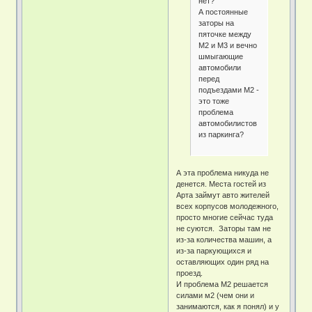
нет?
А постоянные
заторы на
пяточке между
М2 и М3 и вечно
шмыгающие
автомобили
перед
подъездами М2 -
это тоже
проблема
автомобилистов
из паркинга?
А эта проблема никуда не
денется. Места гостей из
Арта займут авто жителей
всех корпусов молодежного,
просто многие сейчас туда
не суются. Заторы там не
из-за количества машин, а
из-за паркующихся и
оставляющих один ряд на
проезд.
И проблема М2 решается
силами м2 (чем они и
занимаются, как я понял) и у