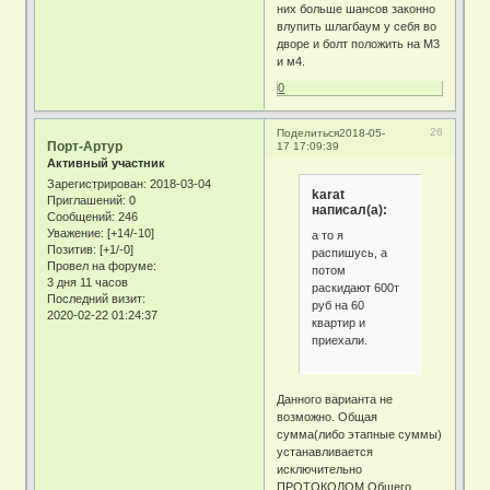
них больше шансов законно
влупить шлагбаум у себя во
дворе и болт положить на М3
и м4.
0
26
Поделиться
2018-05-
Порт-Артур
17 17:09:39
Активный участник
Зарегистрирован
: 2018-03-04
karat
Приглашений:
0
написал(а):
Сообщений:
246
Уважение:
[+14/-10]
а то я
Позитив:
[+1/-0]
распишусь, а
Провел на форуме:
потом
3 дня 11 часов
раскидают 600т
Последний визит:
руб на 60
2020-02-22 01:24:37
квартир и
приехали.
Данного варианта не
возможно. Общая
сумма(либо этапные суммы)
устанавливается
исключительно
ПРОТОКОЛОМ Общего