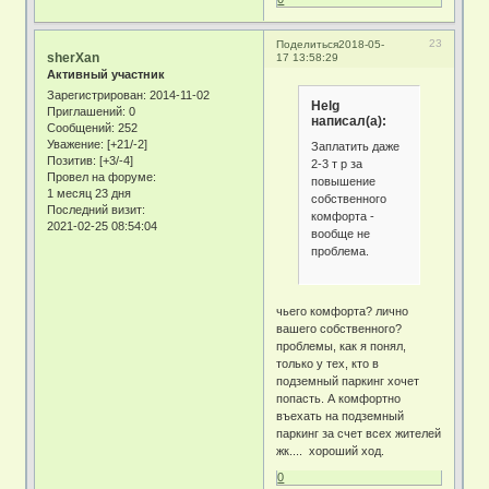
23
Поделиться
2018-05-
sherXan
17 13:58:29
Активный участник
Зарегистрирован
: 2014-11-02
Helg
Приглашений:
0
написал(а):
Сообщений:
252
Уважение:
[+21/-2]
Заплатить даже
Позитив:
[+3/-4]
2-3 т р за
Провел на форуме:
повышение
1 месяц 23 дня
собственного
Последний визит:
комфорта -
2021-02-25 08:54:04
вообще не
проблема.
чьего комфорта? лично
вашего собственного?
проблемы, как я понял,
только у тех, кто в
подземный паркинг хочет
попасть. А комфортно
въехать на подземный
паркинг за счет всех жителей
жк.... хороший ход.
0