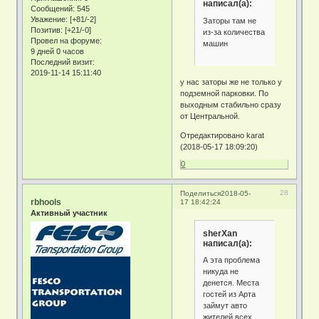
написал(а):
Сообщений:
545
Уважение:
[+81/-2]
Заторы там не
Позитив:
[+21/-0]
из-за количества
Провел на форуме:
машин
9 дней 0 часов
Последний визит:
2019-11-14 15:11:40
у нас заторы же не только у
подземной парковки. По
выходным стабильно сразу
от Центральной.
Отредактировано karat
(2018-05-17 18:09:20)
0
28
Поделиться
2018-05-
rbhools
17 18:42:24
Активный участник
sherXan
написал(а):
А эта проблема
никуда не
денется. Места
гостей из Арта
займут авто
жителей всех