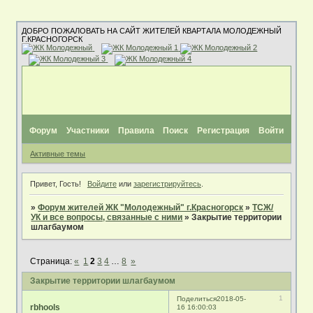
ДОБРО ПОЖАЛОВАТЬ НА САЙТ ЖИТЕЛЕЙ КВАРТАЛА МОЛОДЕЖНЫЙ
Г.КРАСНОГОРСК
Форум
Участники
Правила
Поиск
Регистрация
Войти
Активные темы
Привет, Гость!
Войдите
или
зарегистрируйтесь
.
»
Форум жителей ЖК "Молодежный" г.Красногорск
»
ТСЖ/
УК и все вопросы, связанные с ними
»
Закрытие территории
шлагбаумом
Страница:
«
1
2
3
4
…
8
»
Закрытие территории шлагбаумом
1
Поделиться
2018-05-
rbhools
16 16:00:03