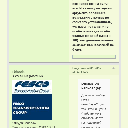
все равно потом будут
все. И не вижу ни одного
аргументированного
возражения, почему не
стоит его устанавливать,
учитывая тот факт (что
особо важно для особо
бедных жителей нашего
ЖК), что дополнительных
ежемесячных платежей не
будет.
0
33
Поделиться
2018-05-
rbhools
18 11:34:06
Активный участник
Ruslan_Zh
написал(а):
Для кого вообще
нужен
шлагбаум? для
тех, кто не купил
(либо не хочет
снимать место
на подземной
Откуда:
Moscow
парковке)? в
Зарегистрирован
: 2013-10-01