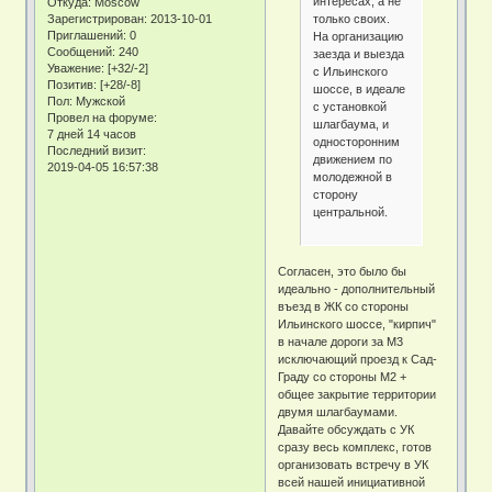
интересах, а не
Откуда:
Moscow
только своих.
Зарегистрирован
: 2013-10-01
Приглашений:
0
На организацию
Сообщений:
240
заезда и выезда
Уважение:
[+32/-2]
с Ильинского
Позитив:
[+28/-8]
шоссе, в идеале
Пол:
Мужской
с установкой
Провел на форуме:
шлагбаума, и
7 дней 14 часов
односторонним
Последний визит:
движением по
2019-04-05 16:57:38
молодежной в
сторону
центральной.
Согласен, это было бы
идеально - дополнительный
въезд в ЖК со стороны
Ильинского шоссе, "кирпич"
в начале дороги за М3
исключающий проезд к Сад-
Граду со стороны М2 +
общее закрытие территории
двумя шлагбаумами.
Давайте обсуждать с УК
сразу весь комплекс, готов
организовать встречу в УК
всей нашей инициативной