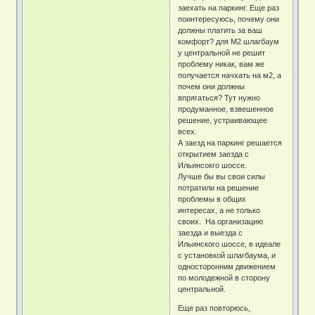
заехать на паркинг. Еще раз
поинтересуюсь, почему они
должны платить за ваш
комфорт? для М2 шлагбаум
у центральной не решит
проблему никак, вам же
получается начхать на м2, а
почем они должны
впрягаться? Тут нужно
продуманное, взвешенное
решение, устраивающее
всех.
А заезд на паркинг решается
открытием заезда с
Ильинсокго шоссе.
Лучше бы вы свои силы
потратили на решение
проблемы в общих
интересах, а не только
своих. На организацию
заезда и выезда с
Ильинского шоссе, в идеале
с установкой шлагбаума, и
односторонним движением
по молодежной в сторону
центральной.
Еще раз повторюсь,