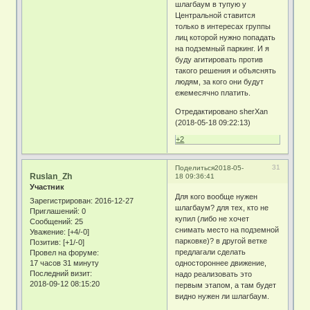
шлагбаум в тупую у
Центральной ставится
только в интересах группы
лиц которой нужно попадать
на подземный паркинг. И я
буду агитировать против
такого решения и объяснять
людям, за кого они будут
ежемесячно платить.
Отредактировано sherXan
(2018-05-18 09:22:13)
+2
31
Поделиться
2018-05-
Ruslan_Zh
18 09:36:41
Участник
Для кого вообще нужен
Зарегистрирован
: 2016-12-27
шлагбаум? для тех, кто не
Приглашений:
0
купил (либо не хочет
Сообщений:
25
снимать место на подземной
Уважение:
[+4/-0]
парковке)? в другой ветке
Позитив:
[+1/-0]
предлагали сделать
Провел на форуме:
17 часов 31 минуту
одностороннее движение,
Последний визит:
надо реализовать это
2018-09-12 08:15:20
первым этапом, а там будет
видно нужен ли шлагбаум.