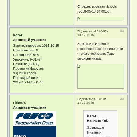
Отредактировано rbhools
(2018-05-18 14:00:56)
0
34
Поделиться
2018-05-
karat
18 12:15:04
Активный участник
За въезд с Ильинк и
Зарегистрирован
: 2016-10-15
одностороннее подписи если
Приглашений:
0
что уже собирали. Пару
Сообщений:
545
месяцев назад.
Уважение:
[+81/-2]
Позитив:
[+21/-0]
0
Провел на форуме:
9 дней 0 часов
Последний визит:
2019-11-14 15:11:40
35
Поделиться
2018-05-
rbhools
18 12:16:08
Активный участник
karat
написал(а):
За въезд с
Ильинк и