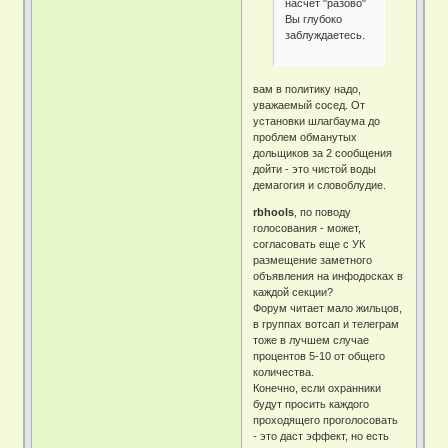
насчёт "разово"
Вы глубоко
заблуждаетесь.
вам в политику надо,
уважаемый сосед. От
установки шлагбаума до
проблем обманутых
дольщиков за 2 сообщения
дойти - это чистой воды
демагогия и словоблудие.
rbhools
, по поводу
голосования - может,
согласовать еще с УК
размещение заметного
объявления на инфодосках в
каждой секции?
Форум читает мало жильцов,
в группах вотсап и телеграм
тоже в лучшем случае
процентов 5-10 от общего
количества.
Конечно, если охранники
будут просить каждого
проходящего проголосовать
- это даст эффект, но есть