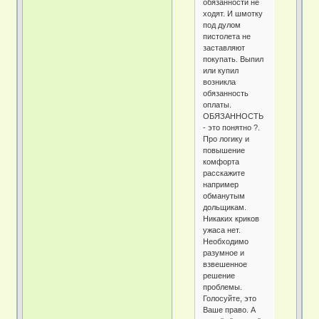
обязанности не
ходят. И шмотку
под дулом
пистолета не
заставляют
покупать. Выпил
или купил
возникла
обязанность
оплаты.
ОБЯЗАННОСТЬ
- это понятно ?.
Про логику и
повышение
комфорта
расскажите
например
обманутым
дольщикам.
Никаких криков
ужаса нет.
Необходимо
разумное и
взвешенное
решение
проблемы.
Голосуйте, это
Ваше право. А