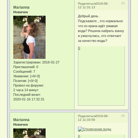
25
Поделиться
2019-08-
Marianna
12 11:31:13
Новичок
Добрый день .
Подскажите , это нормально
что из крана идёт ржавая
вода? Решила набрать ванну
и ужаснулась, кто отвечает
за качество воды?
0
Зарегистрирован
: 2016-01-27
Приглашений:
0
Сообщений:
7
Уважение:
[+0/-0]
Позитив:
[+0/-0]
Провел на форуме:
2 часа 14 минут
Последний визит:
2020-01-16 17:32:31
26
Поделиться
2019-08-
Marianna
12 11:33:56
Новичок
0