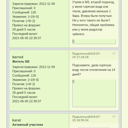
Утром в М3, второй подъезд,
Зарегистрирован
: 2012-11-09
у меня горячая вода еле
Приглашений:
0
текла, давление меньше 1
Сообщений:
126
бара. Вчера было получше.
Уважение:
[+19/-0]
Ни у кого такого не было?
Позитив:
[+9/-2]
Непонятно, общая проблема
Провел на форуме:
29 дней 5 часов
или у меня редуктор
Последний визит:
забился.
2021-06-05 22:38:37
0
22
Поделиться
2019-07-
barred
15 17:16:18
Житель М2
Подскажите, дали горячую
Зарегистрирован
: 2012-11-09
воду после отключения на 14
Приглашений:
0
дней?
Сообщений:
126
Уважение:
[+19/-0]
0
Позитив:
[+9/-2]
Провел на форуме:
29 дней 5 часов
Последний визит:
2021-06-05 22:38:37
23
Поделиться
2019-07-
karat
15 19:50:24
Активный участник