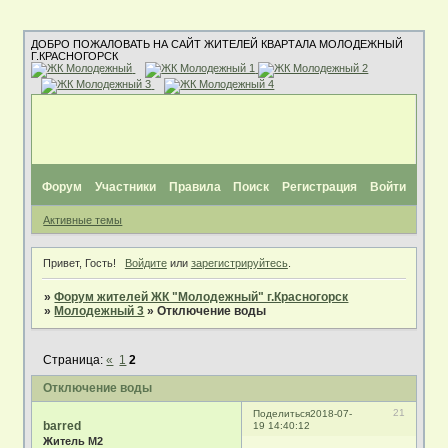
ДОБРО ПОЖАЛОВАТЬ НА САЙТ ЖИТЕЛЕЙ КВАРТАЛА МОЛОДЕЖНЫЙ
Г.КРАСНОГОРСК
Форум
Участники
Правила
Поиск
Регистрация
Войти
Активные темы
Привет, Гость!
Войдите
или
зарегистрируйтесь
.
»
Форум жителей ЖК "Молодежный" г.Красногорск
»
Молодежный 3
»
Отключение воды
Страница:
«
1
2
Отключение воды
21
Поделиться
2018-07-
barred
19 14:40:12
Житель М2