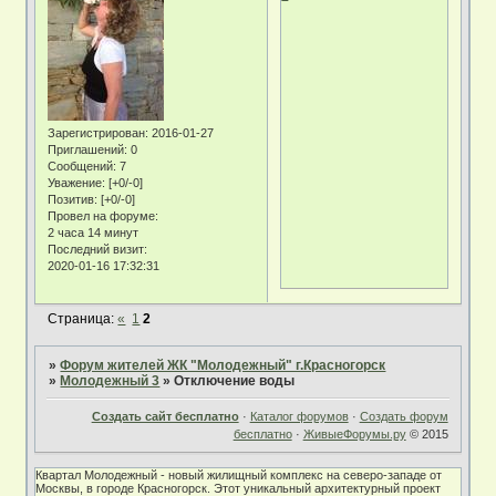
Зарегистрирован
: 2016-01-27
Приглашений:
0
Сообщений:
7
Уважение:
[+0/-0]
Позитив:
[+0/-0]
Провел на форуме:
2 часа 14 минут
Последний визит:
2020-01-16 17:32:31
Страница:
«
1
2
»
Форум жителей ЖК "Молодежный" г.Красногорск
»
Молодежный 3
»
Отключение воды
Создать сайт бесплатно
·
Каталог форумов
·
Создать форум
бесплатно
·
ЖивыеФорумы.ру
© 2015
Квартал Молодежный - новый жилищный комплекс на северо-западе от
Москвы, в городе Красногорск. Этот уникальный архитектурный проект