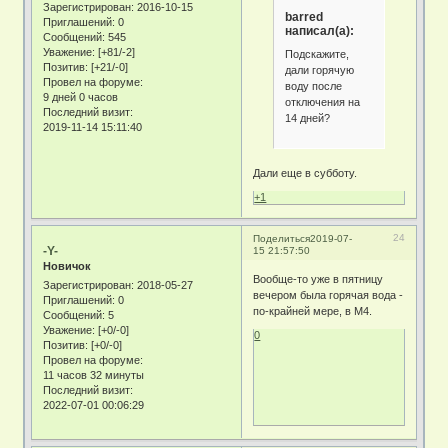
Зарегистрирован
: 2016-10-15
barred
Приглашений:
0
написал(а):
Сообщений:
545
Уважение:
[+81/-2]
Подскажите,
Позитив:
[+21/-0]
дали горячую
Провел на форуме:
воду после
9 дней 0 часов
отключения на
Последний визит:
14 дней?
2019-11-14 15:11:40
Дали еще в субботу.
+1
24
Поделиться
2019-07-
-Y-
15 21:57:50
Новичок
Вообще-то уже в пятницу
Зарегистрирован
: 2018-05-27
вечером была горячая вода -
Приглашений:
0
по-крайней мере, в М4.
Сообщений:
5
Уважение:
[+0/-0]
0
Позитив:
[+0/-0]
Провел на форуме:
11 часов 32 минуты
Последний визит:
2022-07-01 00:06:29