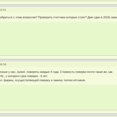
52:01
зобраться с этим вопросом? Проверить счетчики которые стоят? Дом сдан в 2016г.заме
06:56
нные у нас, нужно поверять каждые 4 года. Стоимость поверки почти такая же, как
б) , у которого срок поверки - 6 лет.
тел. фирмы, осуществляющей поверку и замену теплосчётчиков.