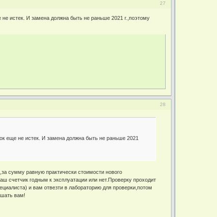
27
е не истек. И замена должна быть не раньше 2021 г.,поэтому
28
рок еще не истек. И замена должна быть не раньше 2021
и ,за сумму равную практически стоимости нового
ваш счетчик годным к эксплуатации или нет.Проверку проходит
ециалиста) и вам отвезти в лабораторию для проверки,потом
ешать вам!