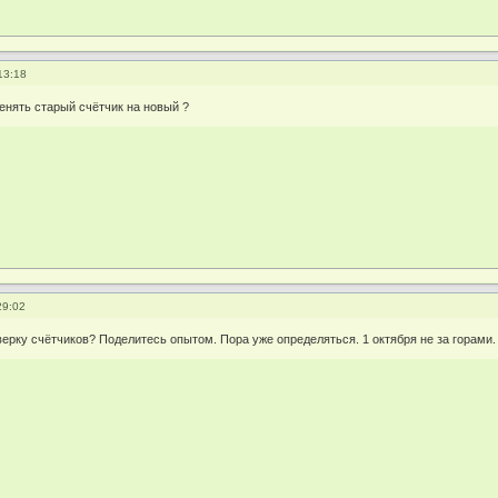
13:18
енять старый счётчик на новый ?
29:02
верку счётчиков? Поделитесь опытом. Пора уже определяться. 1 октября не за горами.