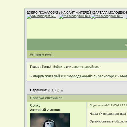
ДОБРО ПОЖАЛОВАТЬ НА САЙТ ЖИТЕЛЕЙ КВАРТАЛА МОЛОДЕЖН
Активные темы
Привет, Гость!
Войдите
или
зарегистрируйтесь
.
»
Форум жителей ЖК "Молодежный" г.Красногорск
»
Мол
Страница:
«
1
2
3
»
Поверка счетчиков
Conky
Поделиться
2019-05-23 23:
Активный участник
Наша УК предлагает вам с
Организовывать общую по