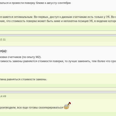
ваться и провести поверку ближе к августу-сентябрю
я кажется оптимальным. Во-первых, доступ к данным счетчикам есть только у УК. Во-
ние, что стоимость поверки может быть ниже и непонятна позиция УК, в ведение котор
52:11
л(а):
ковки счетчиков (по опыту М2).
тоимость замены равняется стоимости поверки, то лучше заменить, тем более что срок
лжна равняться стоимости замены.
14:49
производили, все еще готовы скооперироваться