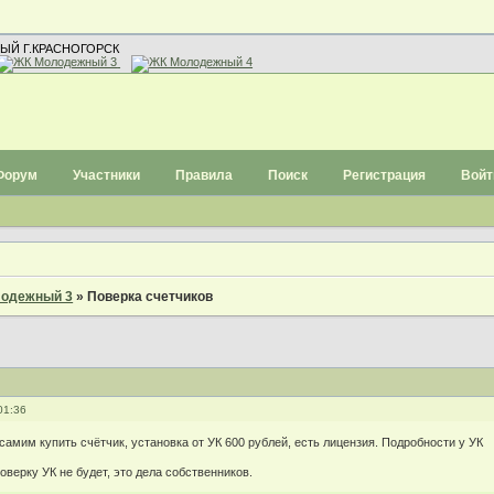
ЫЙ Г.КРАСНОГОРСК
Форум
Участники
Правила
Поиск
Регистрация
Войт
одежный 3
»
Поверка счетчиков
01:36
амим купить счётчик, установка от УК 600 рублей, есть лицензия. Подробности у УК
верку УК не будет, это дела собственников.