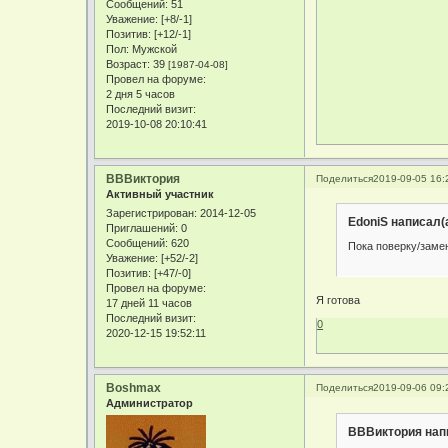
Сообщений:
51
Уважение:
[+8/-1]
Позитив:
[+12/-1]
Пол:
Мужской
Возраст:
39
[1987-04-08]
Провел на форуме:
2 дня 5 часов
Последний визит:
2019-10-08 20:10:41
ВВВиктория
Поделиться
2019-09-05 16:
Активный участник
Зарегистрирован
: 2014-12-05
EdoniS написал(а
Приглашений:
0
Сообщений:
620
Пока поверку/заме
Уважение:
[+52/-2]
Позитив:
[+47/-0]
Провел на форуме:
Я готова
17 дней 11 часов
Последний визит:
0
2020-12-15 19:52:11
Boshmax
Поделиться
2019-09-06 09:
Администратор
ВВВиктория напи