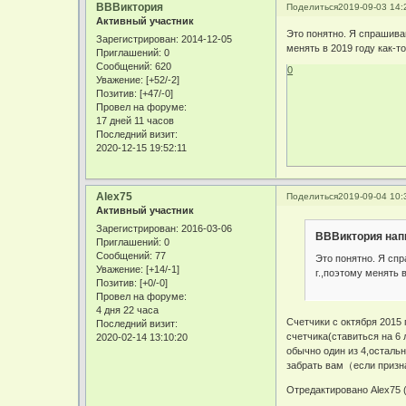
ВВВиктория
Поделиться
2019-09-03 14:
Активный участник
Это понятно. Я спрашиваю
Зарегистрирован
: 2014-12-05
менять в 2019 году как-т
Приглашений:
0
Сообщений:
620
0
Уважение:
[+52/-2]
Позитив:
[+47/-0]
Провел на форуме:
17 дней 11 часов
Последний визит:
2020-12-15 19:52:11
Alex75
Поделиться
2019-09-04 10:
Активный участник
Зарегистрирован
: 2016-03-06
ВВВиктория напи
Приглашений:
0
Сообщений:
77
Это понятно. Я спр
Уважение:
[+14/-1]
г.,поэтому менять 
Позитив:
[+0/-0]
Провел на форуме:
4 дня 22 часа
Счетчики с октября 2015 
Последний визит:
счетчика(ставиться на 6
2020-02-14 13:10:20
обычно один из 4,осталь
забрать вам（если призна
Отредактировано Alex75 (