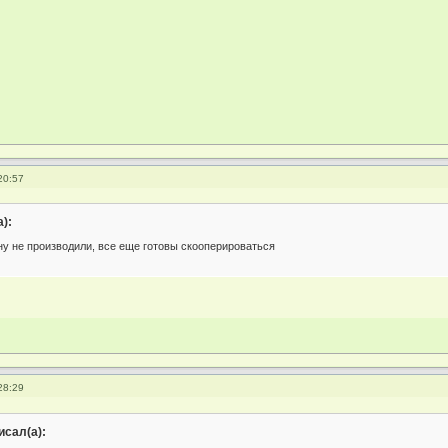
20:57
):
ну не производили, все еще готовы скооперироваться
28:29
сал(а):