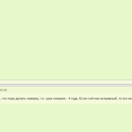
55:32
что пора делать поверку, т.к. срок поверки - 4 года. Если счётчик исправный, то его н