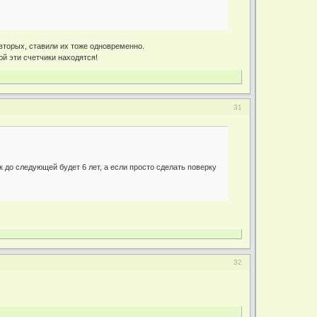
вторых, ставили их тоже одновременно.
ой эти счетчики находятся!
31
 до следующей будет 6 лет, а если просто сделать поверку
32