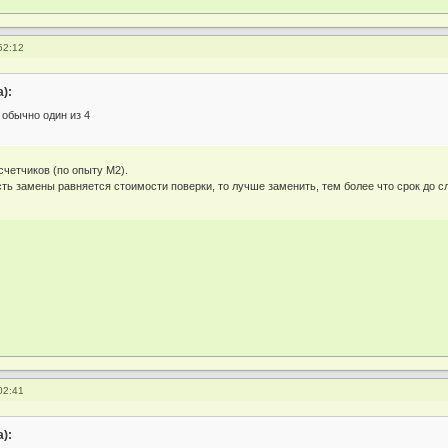
52:12
):
 обычно один из 4
счетчиков (по опыту М2).
ть замены равняется стоимости поверки, то лучше заменить, тем более что срок до сл
02:41
):