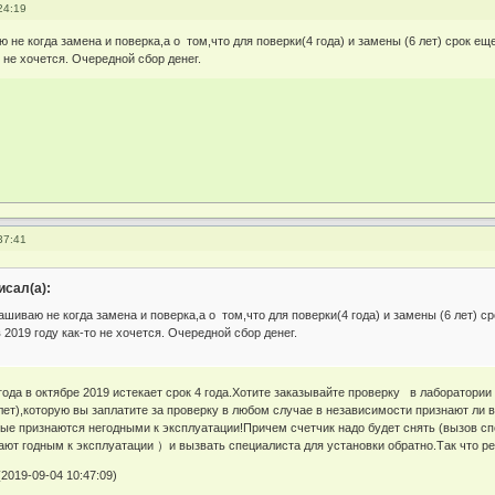
24:19
 не когда замена и поверка,а о том,что для поверки(4 года) и замены (6 лет) срок ещ
о не хочется. Очередной сбор денег.
37:41
сал(а):
ашиваю не когда замена и поверка,а о том,что для поверки(4 года) и замены (6 лет) с
в 2019 году как-то не хочется. Очередной сбор денег.
года в октябре 2019 истекает срок 4 года.Хотите заказывайте проверку в лаборатори
 лет),которую вы заплатите за проверку в любом случае в независимости признают ли 
ные признаются негодными к эксплуатации!Причем счетчик надо будет снять (вызов сп
ют годным к эксплуатации ）и вызвать специалиста для установки обратно.Так что р
2019-09-04 10:47:09)