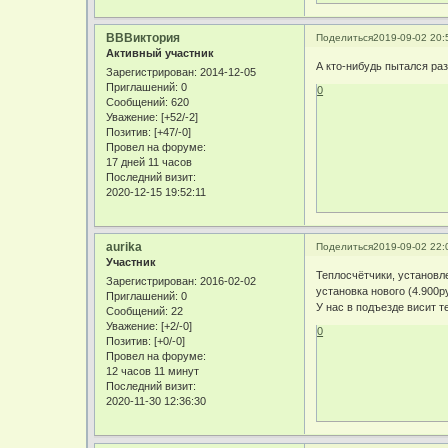
ВВВиктория
Поделиться
2019-09-02 20:
Активный участник
А кто-нибудь пытался ра
Зарегистрирован
: 2014-12-05
Приглашений:
0
0
Сообщений:
620
Уважение:
[+52/-2]
Позитив:
[+47/-0]
Провел на форуме:
17 дней 11 часов
Последний визит:
2020-12-15 19:52:11
aurika
Поделиться
2019-09-02 22:
Участник
Теплосчётчики, установле
Зарегистрирован
: 2016-02-02
установка нового (4.900ру
Приглашений:
0
У нас в подъезде висит 
Сообщений:
22
Уважение:
[+2/-0]
0
Позитив:
[+0/-0]
Провел на форуме:
12 часов 11 минут
Последний визит:
2020-11-30 12:36:30