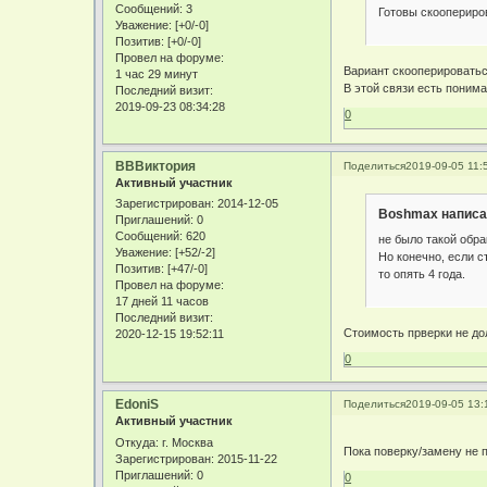
Сообщений:
3
Готовы скоопериро
Уважение:
[+0/-0]
Позитив:
[+0/-0]
Провел на форуме:
Вариант скооперироватьс
1 час 29 минут
В этой связи есть понима
Последний визит:
2019-09-23 08:34:28
0
ВВВиктория
Поделиться
2019-09-05 11:
Активный участник
Зарегистрирован
: 2014-12-05
Boshmax написа
Приглашений:
0
Сообщений:
620
не было такой обра
Уважение:
[+52/-2]
Но конечно, если с
Позитив:
[+47/-0]
то опять 4 года.
Провел на форуме:
17 дней 11 часов
Последний визит:
Стоимость прверки не до
2020-12-15 19:52:11
0
EdoniS
Поделиться
2019-09-05 13:
Активный участник
Откуда:
г. Москва
Пока поверку/замену не 
Зарегистрирован
: 2015-11-22
Приглашений:
0
0