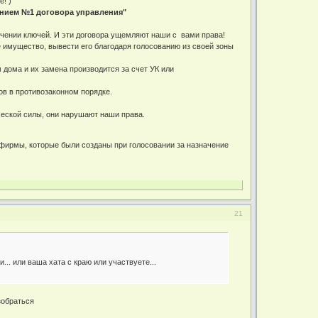
! )
жением №1 договора управления"
учении ключей. И эти договора ущемляют наши с вами права!
ое имущество, вывести его благодаря голосованию из своей зоны
дома и их замена производится за счет УК или
ов в противозаконном порядке.
ческой силы, они нарушают наши права.
 фирмы, которые были созданы при голосовании за назначение
21
.. или ваша хата с краю или участвуете...
зобраться