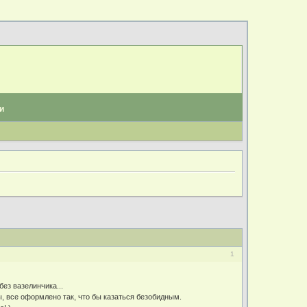
и
1
без вазелинчика...
, все оформлено так, что бы казаться безобидным.