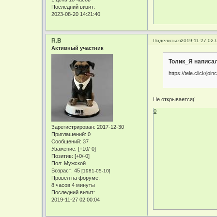
Последний визит:
2023-08-20 14:21:40
R.B
Поделиться
2019-11-27 02:
Активный участник
Толик_Я написал
https://tele.click
Не открывается(
0
Зарегистрирован
: 2017-12-30
Приглашений:
0
Сообщений:
37
Уважение:
[+10/-0]
Позитив:
[+0/-0]
Пол:
Мужской
Возраст:
45
[1981-05-10]
Провел на форуме:
8 часов 4 минуты
Последний визит:
2019-11-27 02:00:04