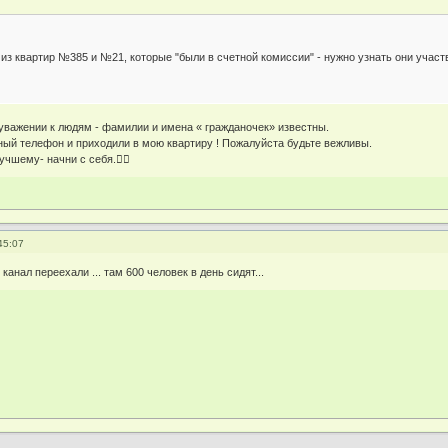
из квартир №385 и №21, которые "были в счетной комиссии" - нужно узнать они участво
уважении к людям - фамилии и имена « гражданочек» известны.
ный телефон и приходили в мою квартиру ! Пожалуйста будьте вежливы.
чшему- начни с себя.🖐🏼
45:07
канал переехали ... там 600 человек в день сидят...