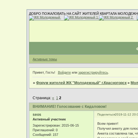
ДОБРО ПОЖАЛОВАТЬ НА САЙТ ЖИТЕЛЕЙ КВАРТАЛА МОЛОДЕЖН
Активные темы
Привет, Гость!
Войдите
или
зарегистрируйтесь
.
»
Форум жителей ЖК "Молодежный" г.Красногорск
»
Мол
Страница:
«
1
2
ВНИМАНИЕ! Голосование с Кидаловом!
seos
Поделиться
2019-11-12 20:
Активный участник
Всем привет!
Зарегистрирован
: 2015-06-15
Получил анкету для голос
Приглашений:
0
Анкета составлена так, 
Сообщений:
157