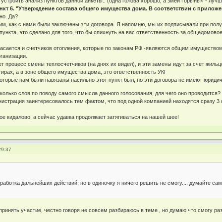
 устроить анализ пунктов данной анкеты.. (одна голова хорошо, а змей Горыныч - лучше
нкт 6. "Утверждение состава общего имущества дома. В соответствии с прило
но. Да?
им, как с нами были заключены эти договора. Я напомню, мы их подписывали при пол
пункта, это сделано для того, что бы спихнуть на вас ответственность за общедомов
касается и счетчиков отопления, которые по законам РФ -являются общим имуществом 
ганизации.
т процесс смены теплосчетчиков (на днях их видел), и эти замены идут за счет жильц
тирах, а в зоне общего имущества дома, это ответственность УК!
которые нам были навязаны насильно этот пункт был, но эти договора не имеют юриди
колько слов по поводу самого смысла данного голосования, для чего оно проводится?
инистрация заинтересовалось тем фактом, что под одной компанией находятся сразу 3
ое кидалово, а сейчас удавка продолжает затягиваться на нашей шее!
29:37
аботка дальнейших действий, но в одиночку я ничего решить не смогу.... думайте сами.
принять участие, честно говоря не совсем разбираюсь в теме , но думаю что смогу ра