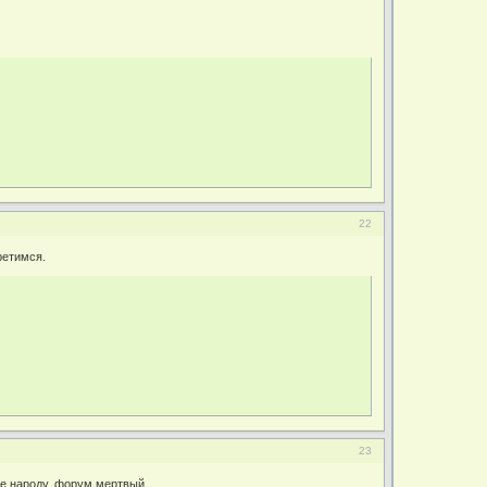
22
ретимся.
23
ше народу. форум мертвый.