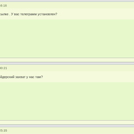
46:16
сылке . У вас телеграмм установлен?
30:21
ейдерский захват у нас там?
25:35