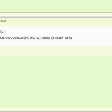
00:02
(а):
/joinchat/AAAAAAunK9rzsHC-0sX--w Ссылка на общий чат жк