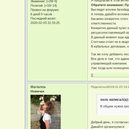
Я предлагаю в этой ветке
Уважение:
[+29/-5]
Обратите внимание: Пу
Позитив:
[+33/-14]
Выглядит вполне безобид
Провел на форуме:
6 дней 0 часов
А теперь давайте вспомн
Последний визит:
Касаемо конкретно этого 
2020-02-03 22:33:25
ответственности.
Конкретно данный пункт 
ресурсопоставляющей ор
В данный момент еще иде
Счетчики стоят не в квар
В кабальных договорах, 
Так же хочу добавить нес
Все дело в том, что адм
управляющей компании.
Уже тогда шло полноценн
0
Marianna
Поделиться
2019-11-23 19:
Новичок
seos написал(а):
В общем нужна прор
Добрый день, я согласна 
Давайте организуемся