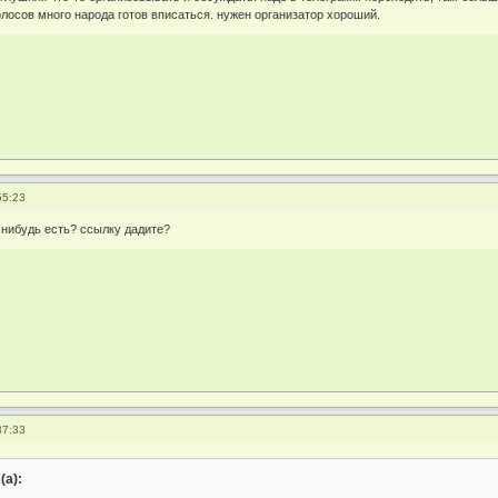
олосов много народа готов вписаться. нужен организатор хороший.
55:23
 нибудь есть? ссылку дадите?
37:33
(а):