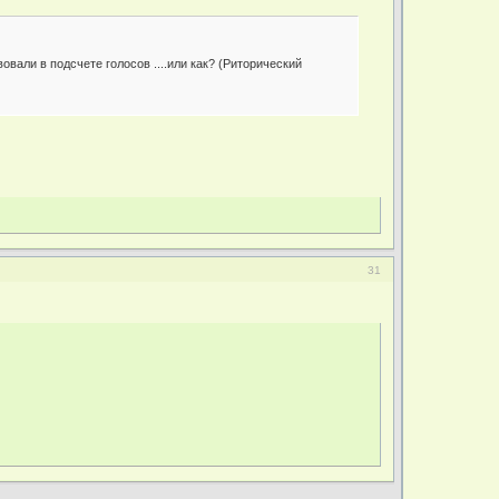
вали в подсчете голосов ....или как? (Риторический
31