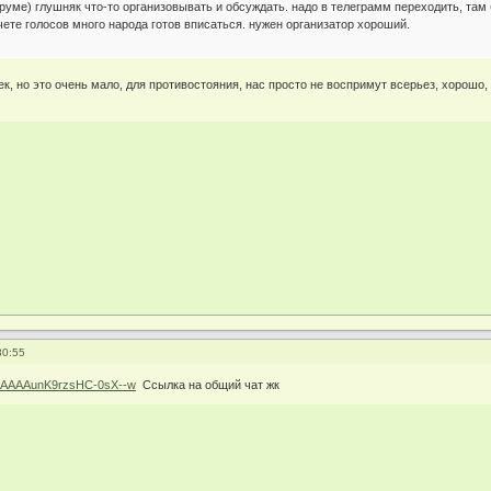
руме) глушняк что-то организовывать и обсуждать. надо в телеграмм переходить, та
чете голосов много народа готов вписаться. нужен организатор хороший.
к, но это очень мало, для противостояния, нас просто не воспримут всерьез, хорошо
30:55
at/AAAAAAunK9rzsHC-0sX--w
Ссылка на общий чат жк