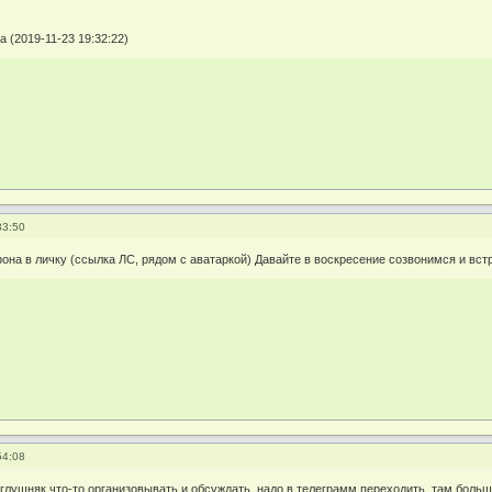
 (2019-11-23 19:32:22)
33:50
она в личку (ссылка ЛС, рядом с аватаркой) Давайте в воскресение созвонимся и вст
54:08
 глушняк что-то организовывать и обсуждать. надо в телеграмм переходить, там боль