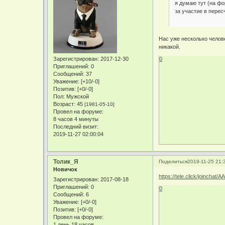
я думаю тут (на фо
за участие в перес
Нас уже несколько челове
никакой.
0
Зарегистрирован
: 2017-12-30
Приглашений:
0
Сообщений:
37
Уважение:
[+10/-0]
Позитив:
[+0/-0]
Пол:
Мужской
Возраст:
45
[1981-05-10]
Провел на форуме:
8 часов 4 минуты
Последний визит:
2019-11-27 02:00:04
Толик_Я
Поделиться
2019-11-25 21:
Новичок
https://tele.click/joinch
Зарегистрирован
: 2017-08-18
Приглашений:
0
0
Сообщений:
6
Уважение:
[+0/-0]
Позитив:
[+0/-0]
Провел на форуме:
1 день 18 часов