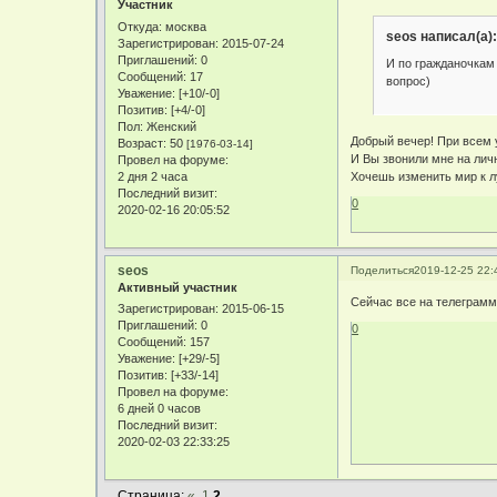
Участник
Откуда:
москва
seos написал(а):
Зарегистрирован
: 2015-07-24
Приглашений:
0
И по гражданочкам 
Сообщений:
17
вопрос)
Уважение:
[+10/-0]
Позитив:
[+4/-0]
Пол:
Женский
Добрый вечер! При всем 
Возраст:
50
[1976-03-14]
И Вы звонили мне на лич
Провел на форуме:
2 дня 2 часа
Хочешь изменить мир к лу
Последний визит:
0
2020-02-16 20:05:52
seos
Поделиться
2019-12-25 22:
Активный участник
Сейчас все на телеграмм 
Зарегистрирован
: 2015-06-15
Приглашений:
0
0
Сообщений:
157
Уважение:
[+29/-5]
Позитив:
[+33/-14]
Провел на форуме:
6 дней 0 часов
Последний визит:
2020-02-03 22:33:25
Страница:
«
1
2