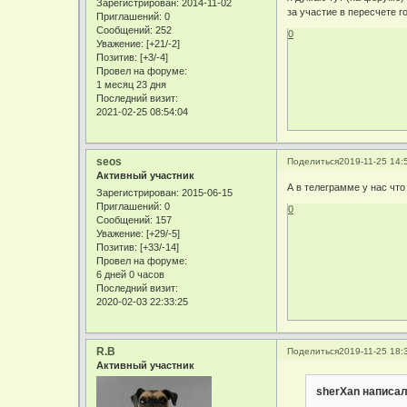
Зарегистрирован
: 2014-11-02
за участие в пересчете г
Приглашений:
0
Сообщений:
252
0
Уважение:
[+21/-2]
Позитив:
[+3/-4]
Провел на форуме:
1 месяц 23 дня
Последний визит:
2021-02-25 08:54:04
seos
Поделиться
2019-11-25 14:
Активный участник
А в телеграмме у нас что
Зарегистрирован
: 2015-06-15
Приглашений:
0
0
Сообщений:
157
Уважение:
[+29/-5]
Позитив:
[+33/-14]
Провел на форуме:
6 дней 0 часов
Последний визит:
2020-02-03 22:33:25
R.B
Поделиться
2019-11-25 18:
Активный участник
sherXan написал