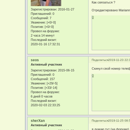
Как связаться ?
Зарегистрирован
: 2016-01-27
Отредактировано Marianna
Приглашений:
0
0
Сообщений:
7
Уважение:
[+0/-0]
Позитив:
[+0/-0]
Провел на форуме:
2 часа 14 минут
Последний визит:
2020-01-16 17:32:31
seos
Поделиться
2019-11-23 22:
Активный участник
Скинул свой номер телеф
Зарегистрирован
: 2015-06-15
Приглашений:
0
0
Сообщений:
157
Уважение:
[+29/-5]
Позитив:
[+33/-14]
Провел на форуме:
6 дней 0 часов
Последний визит:
2020-02-03 22:33:25
sherXan
Поделиться
2019-11-25 08:
Активный участник
я думаю тут (на форуме)