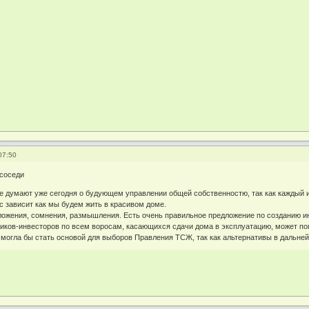
07:50
соседи
е думают уже сегодня о будующем управлении общей собственностю, так как каждый и
ас зависит как мы будем жить в красивом доме.
ожения, сомнения, размышления. Есть очень правильное предложение по созданию ин
иков-инвесторов по всем воросам, касающихся сдачи дома в эксплуатацию, может по
 могла бы стать основой для выборов Правления ТСЖ, так как альтернативы в дальне