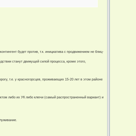
 контингент будет против, т.к. инициатива с продвижением не блиц-
следствии станут движущей силой процесса, кроме этого,
рогу, т.е. у красногорсцев, проживающих 15-20 лет в этом районе
актом либо их УК либо ключи (самый распространенный вариант) и
служивание.