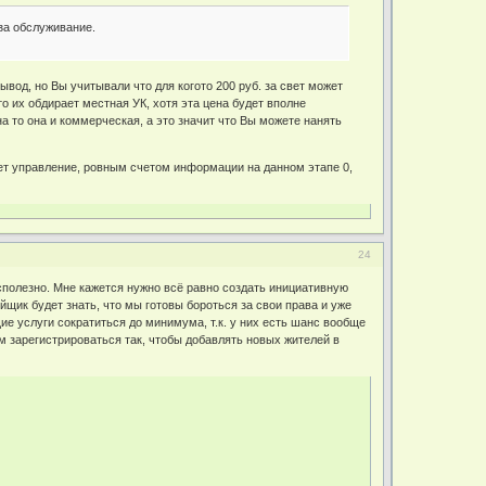
за обслуживание.
вод, но Вы учитывали что для когото 200 руб. за свет может
то их обдирает местная УК, хотя эта цена будет вполне
то она и коммерческая, а это значит что Вы можете нанять
дет управление, ровным счетом информации на данном этапе 0,
24
сполезно. Мне кажется нужно всё равно создать инициативную
йщик будет знать, что мы готовы бороться за свои права и уже
 услуги сократиться до минимума, т.к. у них есть шанс вообще
нам зарегистрироваться так, чтобы добавлять новых жителей в