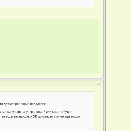
22
го для исправления недоделок.
ны скинуться на устранение? или как это будет
чае если застрощик и УК друзья, то это как раз плохо.