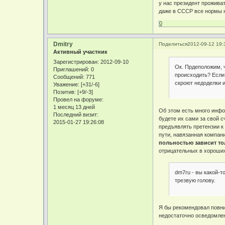
у нас президент прожива
даже в СССР все нормы не
0
Dmitry
Поделиться
2012-09-12 19:
Активный участник
Зарегистрирован
: 2012-09-10
Ок. Прдеположим, ч
Приглашений:
0
происходить? Если т
Сообщений:
771
скроют недоделки и
Уважение:
[+31/-6]
Позитив:
[+9/-3]
Провел на форуме:
1 месяц 13 дней
Об этом есть много инфор
Последний визит:
будете их сами за свой с
2015-01-27 19:26:08
предъявлять претензии к
пути, навязанная компан
польностью зависит то
отрицательных в хороших
dm7ru - вы какой-т
трезвую голову.
Я бы рекомендовал повни
недостаточно осведомле