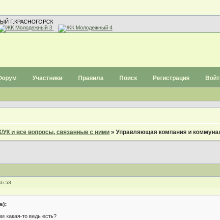
ЫЙ Г.КРАСНОГОРСК
Форум
Участники
Правила
Поиск
Регистрация
Войт
/УК и все вопросы, связанные с ними
»
Управляющая компания и коммуна
46:58
а):
ом какая-то ведь есть?