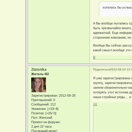
хотелось бы услыш
А Вы вообще пытались ср
быть чрезвычайно много, 
адекватной. Еще информа
стороннюю компанию, но 
Вообще Вы сейчас рассуж
какой смысл вообще это 
0
Zlatenika
Поделиться
2012-09-24 12:
Житель М2
Я уже зарегистрирована 
группу, зарегистрировать
заняли оборонительно-на
потерять этот источник д
Зарегистрирован
: 2012-08-28
наши стройные ряды.... 
Приглашений:
0
+1
Сообщений:
212
Уважение:
[+33/-8]
Позитив:
[+25/-0]
Пол:
Женский
Провел на форуме:
2 дня 22 часа
Последний визит: