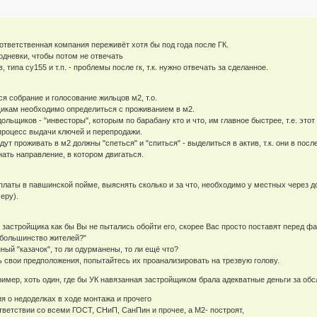
ответственная компания переживёт хотя бы под года после ГК.
нодневки, чтобы потом не отвечать
 типа су155 и т.п. - проблемы после гк, т.к. нужно отвечать за сделанное.
я собрание и голосование жильцов м2, т.о.
икам необходимо определиться с проживанием в м2.
ольщиков - "инвесторы", которым по барабану кто и что, им главное быстрее, т.е. этот
 процесс выдачи ключей и перепродажи.
удут проживать в м2 должны "спеться" и "спиться" - выделиться в актив, т.к. они в по
ать направление, в котором двигаться.
платы в павшинской пойме, выяснять сколько и за что, необходимо у местных через до
еру).
т застройщика как бы Вы не пытались обойти его, скорее Вас просто поставят перед ф
 большинство жителей?"
нный "казачок", то ли одурманены, то ли ещё что?
ь свои предположения, попытайтесь их проанализировать на трезвую голову.
имер, хоть один, где бы УК навязанная застройщиком брала адекватные деньги за об
я о недоделках в ходе монтажа и прочего
ответствии со всеми ГОСТ, СНиП, СанПин и прочее, а М2- построят,