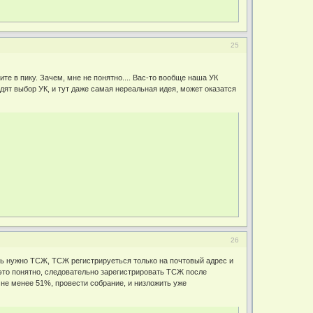
25
рите в пику. Зачем, мне не понятно.... Вас-то вообще наша УК
идят выбор УК, и тут даже самая нереальная идея, может оказатся
26
ать нужно ТСЖ, ТСЖ регистрируеться только на почтовый адрес и
 это понятно, следовательно зарегистрировать ТСЖ после
 не менее 51%, провести собрание, и низложить уже