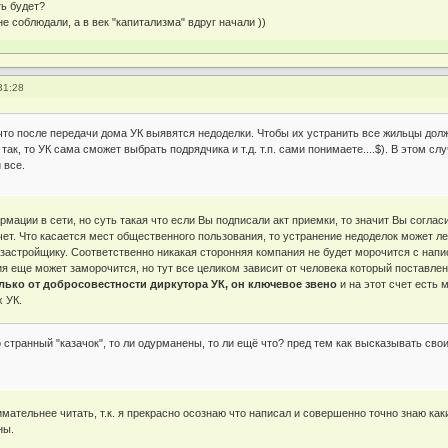
ть будет?
 соблюдали, а в век "капитализма" вдруг начали ))
31:28
то после передачи дома УК выявятся недоделки. Чтобы их устранить все жильцы долж
ак, то УК сама сможет выбрать подрядчика и т.д. т.п. сами понимаете....$). В этом слу
 все.
мации в сети, но суть такая что если Вы подписали акт приемки, то значит Вы соглас
чет. Что касается мест общественного пользования, то устранение недоделок может ле
 застройщику. Соответственно никакая сторонняя компания не будет морочится с напи
ия еще может заморочится, но тут все целиком зависит от человека который поставлен
лько от добросовестности диркутора УК, он ключевое звено
и на этот счет есть 
 УК.
о странный "казачок", то ли одурманены, то ли ещё что? пред тем как высказывать св
мательнее читать, т.к. я прекрасно осознаю что написал и совершенно точно знаю ка
ны.