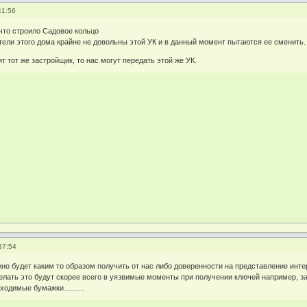
41:56
что строило Садовое кольцо
тели этого дома крайне не довольны этой УК и в данный момент пытаются ее сменить.
роит тот же застройщик, то нас могут передать этой же УК.
37:54
но будет каким то образом получить от нас либо доверенности на представление интер
делать это будут скорее всего в уязвимые моменты при получении ключей например, 
одимые бумажки..........