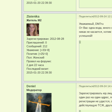
2015-01-20 22:39:30
Zlatenika
Поделиться
2012-09-24 12:
Житель М2
Уважаемый, DM7ru
От Вас одна вода, много 
никак не касается, хотим
успешной!
Зарегистрирован
: 2012-08-28
0
Приглашений:
0
Сообщений:
212
Уважение:
[+33/-8]
Позитив:
[+25/-0]
Пол:
Женский
Провел на форуме:
2 дня 22 часа
Последний визит:
2015-01-20 22:39:30
Deniel
Поделиться
2012-09-24 14:
Модератор
Зарегистрировать юр.лиц
один раз на один адрес,
регистрации не удастся,
действующую ТСЖ, других 
0