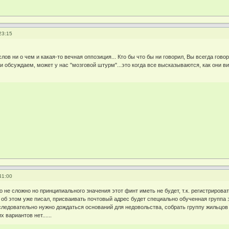
23:15
слов ни о чем и какая-то вечная оппозиция... Кто бы что бы ни говорил, Вы всегда гово
 и обсуждаем, может у нас "мозговой штурм"...это когда все высказываются, как они в
41:00
о не сложно но принципиального значения этот финт иметь не будет, т.к. регистриров
 я об этом уже писал, присваивать почтовый адрес будет специально обученная группа
 следовательно нужно дождаться оснований для недовольства, собрать группу жильцов
вариантов нет......