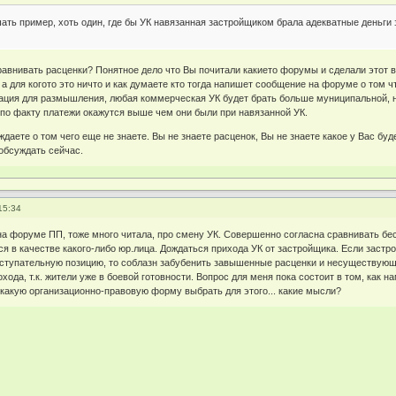
ать пример, хоть один, где бы УК навязанная застройщиком брала адекватные деньги 
авнивать расценки? Понятное дело что Вы почитали какието форумы и сделали этот вы
а для когото это ничто и как думаете кто тогда напишет сообщение на форуме о том ч
ция для размышления, любая коммерческая УК будет брать больше муниципальной, на 
по факту платежи окажутся выше чем они были при навязанной УК.
даете о том чего еще не знаете. Вы не знаете расценок, Вы не знаете какое у Вас бу
обсуждать сейчас.
15:34
на форуме ПП, тоже много читала, про смену УК. Совершенно согласна сравнивать бе
ся в качестве какого-либо юр.лица. Дождаться прихода УК от застройщика. Если застро
ступательную позицию, то соблазн забубенить завышенные расценки и несуществующие
охода, т.к. жители уже в боевой готовности. Вопрос для меня пока состоит в том, как 
и какую организационно-правовую форму выбрать для этого... какие мысли?