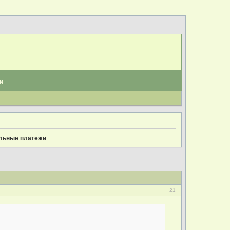
и
льные платежи
21