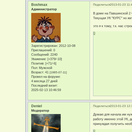
Boshmax
Поделиться
2013-01-23 11:
Администратор
В доме на Павшинской 2 
Текущая УК "КУРС" но жи
это я к тому, т.к. нас ст
0
Зарегистрирован
: 2012-10-08
Приглашений:
0
Сообщений:
2240
Уважение:
[+379/-10]
Позитив:
[+71/-6]
Пол:
Мужской
Возраст:
41
[1985-07-11]
Провел на форуме:
4 месяца 27 дней
Последний визит:
2025-02-13 10:46:59
Deniel
Поделиться
2013-01-23 12:
Модератор
Думаю для начала им нуж
работу именно этой УК, 
принуждая получить необх
0