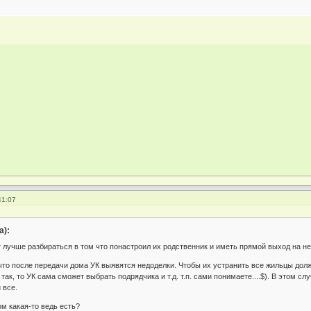
41:07
а):
 лучше разбираться в том что понастроил их родственник и иметь прямой выход на не
то после передачи дома УК выявятся недоделки. Чтобы их устранить все жильцы долж
ак, то УК сама сможет выбрать подрядчика и т.д. т.п. сами понимаете....$). В этом слу
 все.
ом какая-то ведь есть?