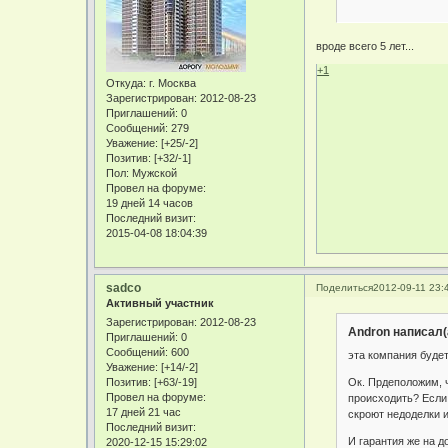
вроде всего 5 лет...
+1
Откуда:
г. Москва
Зарегистрирован
: 2012-08-23
Приглашений:
0
Сообщений:
279
Уважение:
[+25/-2]
Позитив:
[+32/-1]
Пол:
Мужской
Провел на форуме:
19 дней 14 часов
Последний визит:
2015-04-08 18:04:39
sadco
Поделиться
2012-09-11 23:
Активный участник
Зарегистрирован
: 2012-08-23
Andron написал(
Приглашений:
0
Сообщений:
600
эта компания будет
Уважение:
[+14/-2]
Ок. Прдеположим, ч
Позитив:
[+63/-19]
Провел на форуме:
происходить? Если т
17 дней 21 час
скроют недоделки и
Последний визит:
И гарантия же на д
2020-12-15 15:29:02