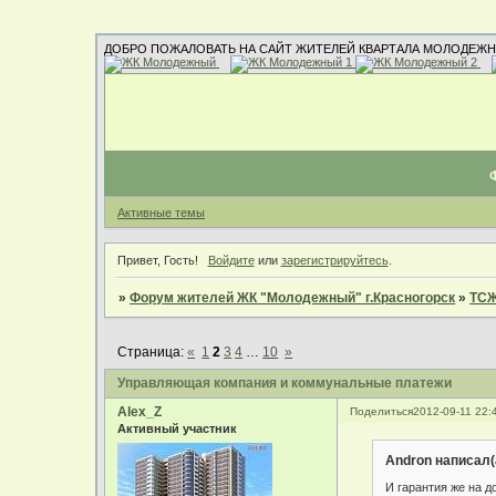
ДОБРО ПОЖАЛОВАТЬ НА САЙТ ЖИТЕЛЕЙ КВАРТАЛА МОЛОДЕЖН
Активные темы
Привет, Гость!
Войдите
или
зарегистрируйтесь
.
»
Форум жителей ЖК "Молодежный" г.Красногорск
»
ТСЖ
Страница:
«
1
2
3
4
…
10
»
Управляющая компания и коммунальные платежи
Alex_Z
Поделиться
2012-09-11 22:
Активный участник
Andron написал(
И гарантия же на д