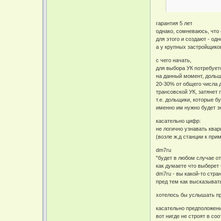
гарантия 5 лет
однако, сомневаюсь, что 
для этого и создают - од
а у крупных застройщиков,
с чего начать,
для выбора УК потребуетс
на данный момент, дольщ
20-30% от общего числа д
трансовской УК, затянет
т.е. дольщики, которые б
именно им нужно будет зн
касательно цифр:
не логично узнавать квар
(возле ж.д станции к прим
dm7ru
"будет в любом случае о
как думаете что выберет
dm7ru - вы какой-то стра
пред тем как высказыват
хотелось бы услышать пр
касательно предположени
вот нигде не строят в со