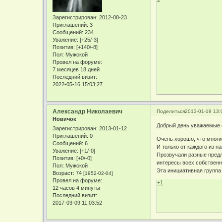
Зарегистрирован
: 2012-08-23
Приглашений:
3
Сообщений:
234
Уважение:
[+25/-3]
Позитив:
[+140/-8]
Пол:
Мужской
Провел на форуме:
7 месяцев 18 дней
Последний визит:
2022-05-16 15:03:27
Александр Николаевич
Поделиться
2013-01-19 13:
Новичок
Добрый день уважаемые 
Зарегистрирован
: 2013-01-12
Приглашений:
0
Очень хорошо, что многи
Сообщений:
6
И только от каждого из н
Уважение:
[+1/-0]
Прозвучали разные предл
Позитив:
[+0/-0]
интересы всех собственн
Пол:
Мужской
Эта инициативная группа
Возраст:
74
[1952-02-04]
Провел на форуме:
+1
12 часов 4 минуты
Последний визит:
2017-03-09 11:03:52