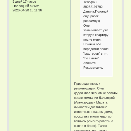
5 дней 17 часов
Телефон
Последний визит:
89262191792
2020-04-20 15:11:36
Данила.Пожалуй
ещё разок
рекламну))
Олег
заканчивает уже
вторую квартиру
после меня.
Причем обе
переделки после
"мастеров" в т.ч.
"по смете".
Звоните.
Рекомендую.
Присоединяюсь к
рекомендации. Олег
доделывал черновые работы
после компании Дальстрой
(Александра и Марата,
личностей достаточно
известных в нашем доме,
поскольку много квартир
взялись ремонтировать, а
нынче в бегах). Также
сделал всю чистовую