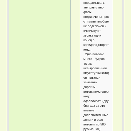
переделывать
,неправильно
фазы
подключены,провод
от плиты вообще
не подключен к
счетчику,от
звонка один
конец в
коридоре,второго
нет....
2)на потолке
много бугров
из за
невыровненной
штукатурки,которые
он пытался
замазать
дорогим
ветонитом,теперь
надо
сдалбливать(другая
бригада за это
возьмет
дополнительные
деньги и еще
ветонит по 580
руб мешок)