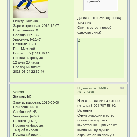
Данила?
Данила это я. Жилец, сосед,
Откуда:
Москва
заказчик.
Зарегистрирован
: 2012-12-07
Олег- мастер, прораб,
Приглашений:
0
одноклассник))
Сообщений:
136
Уважение:
[+20/-3]
0
Позитив:
[+6/-1]
Пол:
Мужской
Возраст:
52
[1973-10-15]
Провел на форуме:
12 дней 20 часов
Последний визит:
2018-06-24 22:39:49
80
Поделиться
2014-09-
Valrox
25 17:34:06
Житель М2
Нам еще делали натяжные
Зарегистрирован
: 2013-03-09
потолки 8-903-707-58-92
Приглашений:
0
Валентин
Сообщений:
43
Очень хороший мастер,
Уважение:
[+2/-0]
вежливый и делает
Позитив:
[+1/-2]
качественно. Приехал от
Провел на форуме:
16 дней 8 часов
компании, ну лучше
Последний визит:
обращаться на прямую.