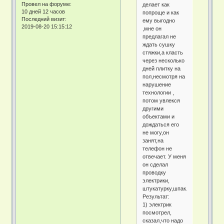
Провел на форуме:
делает как
10 дней 12 часов
попроще и как
Последний визит:
ему выгодно
2019-08-20 15:15:12
,мне он
предлагал не
ждать сушку
стяжки,а класть
через несколько
дней плитку на
пол,несмотря на
нарушение
технологии ,
потом увлекся
другими
объектами и
дождаться его
не могу,он
занят,на
телефон не
отвечает. У меня
он сделал
проводку
электрики,
штукатурку,шпаклевку,стяжку.
Результат:
1) электрик
посмотрел,
сказал,что надо