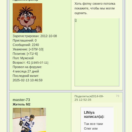
Хоть фотку своего потолка
покажите, чтобы мы могли
оценить.
0
Зарегистрирован
: 2012-10-08
Приглашений:
0
Сообщений:
2240
Уважение:
[+379/-10]
Позитив:
[+71/-6]
Пол:
Мужской
Возраст:
41
[1985-07-11]
Провел на форуме:
4 месяца 27 дней
Последний визит:
2025-02-13 10:46:59
79
Поделиться
2014-09-
master-73
25 12:52:35
Житель М2
LINiya
написал(а):
Так все таки
Олег или