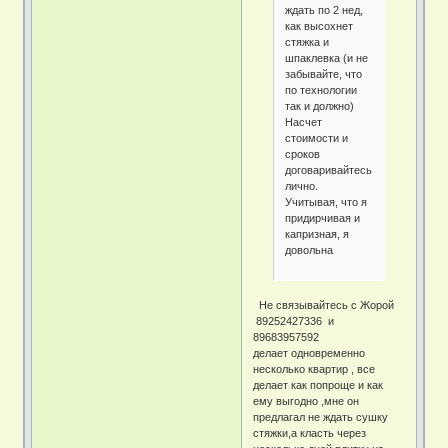
ждать по 2 нед,
как высохнет
стяжка и
шпаклевка (и не
забывайте, что
по технологии
так и должно)
Насчет
стоимости и
сроков
договаривайтесь
лично.
Учитывая, что я
придирчивая и
капризная, я
довольна
Не связывайтесь с Жорой
89252427336 и
89683957592
делает одновременно
несколько квартир , все
делает как попроще и как
ему выгодно ,мне он
предлагал не ждать сушку
стяжки,а класть через