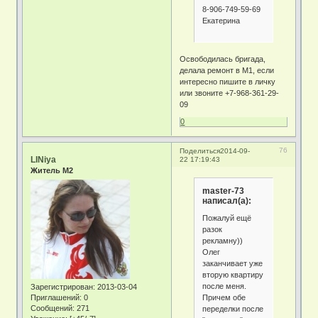
8-906-749-59-69
Екатерина
Освободилась бригада,
делала ремонт в М1, если
интересно пишите в личку
или звоните +7-968-361-29-
09
0
76
Поделиться
2014-09-
LINiya
22 17:19:43
Житель М2
master-73
написал(а):
Пожалуй ещё
разок
рекламну))
Олег
заканчивает уже
вторую квартиру
после меня.
Зарегистрирован
: 2013-03-04
Причем обе
Приглашений:
0
Сообщений:
271
переделки после