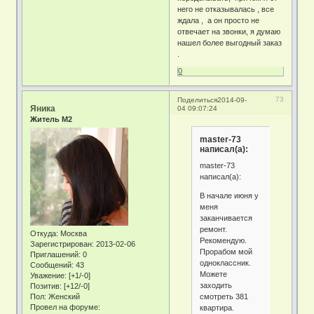
него не отказывалась , все
ждала , а он просто не
отвечает на звонки, я думаю
нашел более выгодный заказ
.
0
73
Поделиться
2014-09-
Яника
04 09:07:24
Житель М2
master-73
написал(а):
master-73
написал(а):
В начале июня у
меня
заканчивается
ремонт.
Откуда:
Москва
Рекомендую.
Зарегистрирован
: 2013-02-06
Прорабом мой
Приглашений:
0
одноклассник.
Сообщений:
43
Можете
Уважение:
[+1/-0]
заходить
Позитив:
[+12/-0]
смотреть 381
Пол:
Женский
Провел на форуме:
квартира.