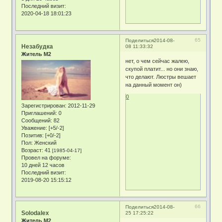
Последний визит:
2020-04-18 18:01:23
65
Поделиться
2014-08-
Незабудка
08 11:33:32
Житель М2
нет, о чем сейчас жалею,
скупой платит... но они знаю,
что делают. Люстры вешает
на данный момент он)
0
Зарегистрирован
: 2012-11-29
Приглашений:
0
Сообщений:
82
Уважение:
[+5/-2]
Позитив:
[+0/-2]
Пол:
Женский
Возраст:
41
[1985-04-17]
Провел на форуме:
10 дней 12 часов
Последний визит:
2019-08-20 15:15:12
66
Поделиться
2014-08-
Solodalex
25 17:25:22
Житель М2