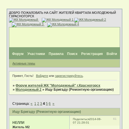
ДОБРО ПОЖАЛОВАТЬ НА САЙТ ЖИТЕЛЕЙ КВАРТАЛА МОЛОДЕЖНЫЙ
Г.КРАСНОГОРСК
Форум
Участники
Правила
Поиск
Регистрация
Войти
Активные темы
Привет, Гость!
Войдите
или
зарегистрируйтесь
.
»
Форум жителей ЖК "Молодежный" г.Красногорск
»
Молодежный 2
»
Ищу Бригаду (Ремонтную организацию)
Страница:
«
1
2
3
4
5
6
»
Ищу Бригаду (Ремонтную организацию)
61
Поделиться
2014-08-
НЕЛЛИ
07 21:28:01
Житель М2