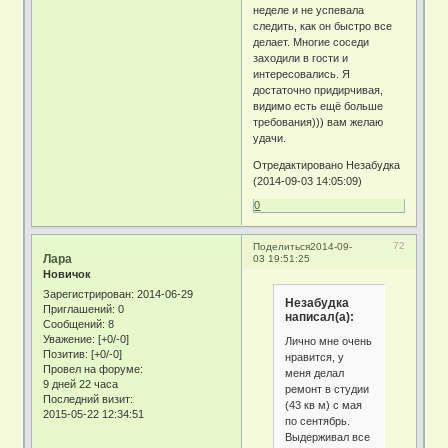
неделе и не успевала
следить, как он быстро все
делает. Многие соседи
заходили в гости и
интересовались. Я
достаточно придирчивая,
видимо есть ещё больше
требования))) вам желаю
удачи.
Отредактировано Незабудка
(2014-09-03 14:05:09)
0
72
Поделиться
2014-09-
Лара
03 19:51:25
Новичок
Зарегистрирован
: 2014-06-29
Незабудка
Приглашений:
0
написал(а):
Сообщений:
8
Уважение:
[+0/-0]
Лично мне очень
Позитив:
[+0/-0]
нравится, у
Провел на форуме:
меня делал
9 дней 22 часа
ремонт в студии
Последний визит:
(43 кв м) с мая
2015-05-22 12:34:51
по сентябрь.
Выдерживал все