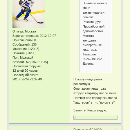
В начале июня у
меня
заканчивается
ремонт.
Рекомендую.
Прорабом мой
одноклассник.
Откуда:
Москва
Можете
Зарегистрирован
: 2012-12-07
Приглашений:
0
заходить
Сообщений:
136
смотреть 381
Уважение:
[+20/-3]
квартира.
Позитив:
[+6/-1]
Телефон
Пол:
Мужской
89262191792
Возраст:
52
[1973-10-15]
Данила.
Провел на форуме:
12 дней 20 часов
Последний визит:
2018-06-24 22:39:49
Пожалуй ещё разок
рекламну))
Олег заканчивает уже
вторую квартиру после меня.
Причем обе переделки после
"мастеров" в т.ч. "по смете".
Звоните. Рекомендую.
0
70
Поделиться
2014-08-