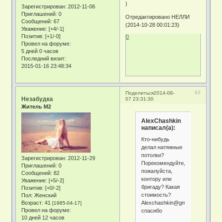
)
Зарегистрирован
: 2012-11-06
Приглашений:
0
Отредактировано НЕЛЛИ
Сообщений:
67
(2014-10-28 00:01:23)
Уважение:
[+4/-1]
Позитив:
[+1/-0]
0
Провел на форуме:
5 дней 0 часов
Последний визит:
2015-01-16 23:48:34
62
Поделиться
2014-08-
Незабудка
07 23:31:30
Житель М2
AlexChashkin
написал(а):
Кто-нибудь
делал натяжные
потолки?
Зарегистрирован
: 2012-11-29
Порекомендуйте,
Приглашений:
0
пожалуйста,
Сообщений:
82
контору или
Уважение:
[+5/-2]
бригаду? Какая
Позитив:
[+0/-2]
стоимость?
Пол:
Женский
Alexchashkin@gmai.com
Возраст:
41
[1985-04-17]
Провел на форуме:
спасибо
10 дней 12 часов