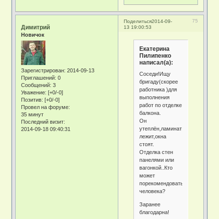
75
Поделиться
2014-09-
Димитрий
13 19:00:53
Новичок
Екатерина
Пилипенко
написал(а):
Зарегистрирован
: 2014-09-13
Соседи!Ищу
Приглашений:
0
бригаду(скорее
Сообщений:
3
работника )для
Уважение:
[+0/-0]
выполнения
Позитив:
[+0/-0]
работ по отделке
Провел на форуме:
балкона.
35 минут
Он
Последний визит:
утеплён,ламинат
2014-09-18 09:40:31
лежит,окна
стоят.
Отделка стен
панелями или
вагонкой..Кто
может
порекомендовать
человека?
Заранее
благодарна!