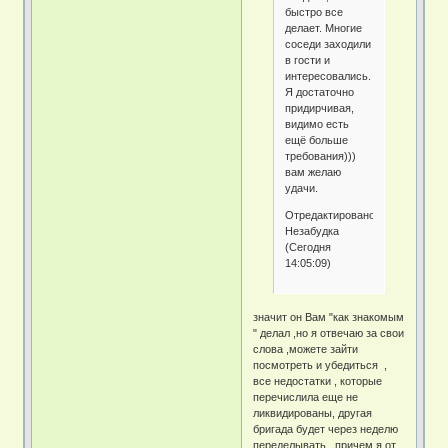
быстро все
делает. Многие
соседи заходили
в гости и
интересовались.
Я достаточно
придирчивая,
видимо есть
ещё больше
требования)))
вам желаю
удачи.
Отредактировано
Незабудка
(Сегодня
14:05:09)
значит он Вам "как знакомым
" делал ,но я отвечаю за свои
слова ,можете зайти
посмотреть и убедиться ,
все недостатки , которые
перечислила еще не
ликвидированы, другая
бригада будет через неделю
переделывать, причем я от