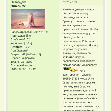
Незабудка
07 23:42:59
Житель М2
У меня подходит к концу
ремонт, теперь могу
рекомендовать свою
бригаду)) знаю, что очень
хорошо делают за
приемлемый ценник. Чтобы
Зарегистрирован
: 2012-11-29
не переманили на другой
Приглашений:
0
объект, особо не
Сообщений:
82
афишировала. Работают
Уважение:
[+5/-2]
семьей, молдоване. Я знаю
Позитив:
[+0/-2]
их ремонты у моих
Пол:
Женский
знакомых, поэтому за
Возраст:
41
[1985-04-17]
качество могу не
Провел на форуме:
волноваться. Выполняют
10 дней 12 часов
любую работу, универсал))
Последний визит:
2019-08-20 15:15:12
Кого
заинтересует телефон:
89252427336 Жора. Я не
была привязана к срокам,
поэтому мне было не
принципиально ждать по 2
нед, как высохнет стяжка и
шпаклевка (и не забывайте,
что по технологии так и
должно) Насчет стоимости и
сроков договаривайтесь