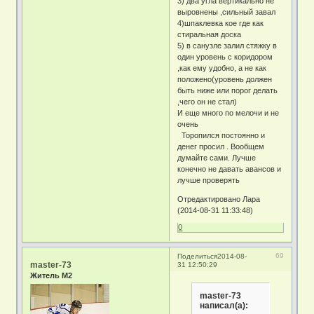
3) два угла вертикально не
выровнены ,сильный завал
4)шпаклевка кое где как
стиральная доска
5) в санузле залил стяжку в
один уровень с коридором
,как ему удобно, а не как
положено(уровень должен
быть ниже или порог делать
,чего он не стал)
И еще много по мелочи и не
очень
Торопился постоянно и
денег просил . Вообщем
думайте сами. Лучше
конечно не давать авансов и
лучше проверять
Отредактировано Лара
(2014-08-31 11:33:48)
0
69
Поделиться
2014-08-
master-73
31 12:50:29
Житель М2
master-73
написал(а):