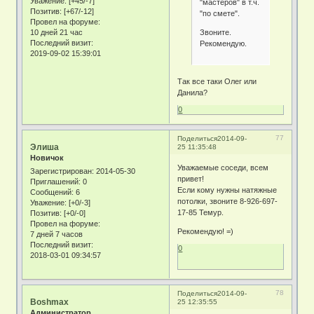
Уважение:
[+45/-7]
"мастеров" в т.ч.
Позитив:
[+67/-12]
"по смете".
Провел на форуме:
Звоните.
10 дней 21 час
Последний визит:
Рекомендую.
2019-09-02 15:39:01
Так все таки Олег или
Данила?
0
77
Поделиться
2014-09-
Элиша
25 11:35:48
Новичок
Уважаемые соседи, всем
Зарегистрирован
: 2014-05-30
привет!
Приглашений:
0
Если кому нужны натяжные
Сообщений:
6
потолки, звоните 8-926-697-
Уважение:
[+0/-3]
17-85 Темур.
Позитив:
[+0/-0]
Провел на форуме:
Рекомендую! =)
7 дней 7 часов
Последний визит:
0
2018-03-01 09:34:57
78
Поделиться
2014-09-
Boshmax
25 12:35:55
Администратор