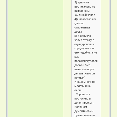
3) два угла
вертикально не
выровнены
,сильный завал
4)шпаклевка кое
где как
стиральная
доска
5) в санузле
залил стяжку в
один уровень с
коридором ,как
ему удобно, а не
как
положено(уровень
должен быть
ниже или порог
делать ,чего он
не стал)
И еще много по
мелочи и не
очень
Торопился
постоянно и
денег просил .
Вообщем
думайте сами.
Лучше конечно