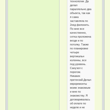
технологии. Да
делал
параллельно два
объекта, так как
я сама
заставляла по
2нед филонить.
По мне все
качественно,
сетка проложена
везде и по
потолку. Также
по планировке
четыре
вертикальн
колонны, все
под уровень.
Санузел с
порогом.
Никаких
претензий.Делал
евроремонты
моим знакомым
и мне по
знакомству. Я
договаривалась
об оплате по
неделе и не