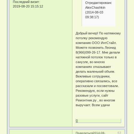
Последний визит:
Отредактировано
2019-08-20 15:15:12
AlexChashkin
(2014-08-03
09:38:17)
Добрый вечер! По натяжному
потолку рекомендую
компанию ООО ИнтСтайл.
Можете позвонить Леонид
8(966)099-26-17. Мне делали
натяжной потолок только в
санузле, во многих
компаниях отказывают
делать маленький объем.
Вежливые сотрудники,
оперативно связались, все
рассказали и посоветовали.
Рекомендую, если нужны
разовые услуги, сайт
Ремонтник.ру , во многом
выручает. Всем удачи
0
63
Поделиться
2014-08-