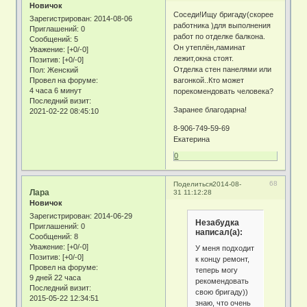
Новичок
Соседи!Ищу бригаду(скорее
Зарегистрирован
: 2014-08-06
работника )для выполнения
Приглашений:
0
работ по отделке балкона.
Сообщений:
5
Он утеплён,ламинат
Уважение:
[+0/-0]
лежит,окна стоят.
Позитив:
[+0/-0]
Отделка стен панелями или
Пол:
Женский
Провел на форуме:
вагонкой..Кто может
4 часа 6 минут
порекомендовать человека?
Последний визит:
Заранее благодарна!
2021-02-22 08:45:10
8-906-749-59-69
Екатерина
0
68
Поделиться
2014-08-
Лара
31 11:12:28
Новичок
Зарегистрирован
: 2014-06-29
Незабудка
Приглашений:
0
написал(а):
Сообщений:
8
Уважение:
[+0/-0]
У меня подходит
Позитив:
[+0/-0]
к концу ремонт,
Провел на форуме:
теперь могу
9 дней 22 часа
рекомендовать
Последний визит:
свою бригаду))
2015-05-22 12:34:51
знаю, что очень