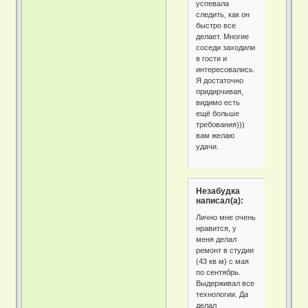
успевала
следить, как он
быстро все
делает. Многие
соседи заходили
в гости и
интересовались.
Я достаточно
придирчивая,
видимо есть
ещё больше
требования)))
вам желаю
удачи.
Незабудка
написал(а):
Лично мне очень
нравится, у
меня делал
ремонт в студии
(43 кв м) с мая
по сентябрь.
Выдерживал все
технологии. Да
делал