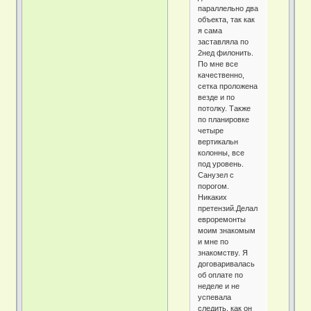
параллельно два
объекта, так как
я сама
заставляла по
2нед филонить.
По мне все
качественно,
сетка проложена
везде и по
потолку. Также
по планировке
четыре
вертикальн
колонны, все
под уровень.
Санузел с
порогом.
Никаких
претензий.Делал
евроремонты
моим знакомым
и мне по
знакомству. Я
договаривалась
об оплате по
неделе и не
успевала
следить, как он