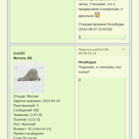
лично. Учитывая, что я
придирчивая и капризная, я
довольна
Отредактировано Незабудка
(2014-08-07 23:43:50)
0
64
Поделиться
2014-08-
Ann84
08 09:15:14
Житель М2
Незабудка
Подскажи, а электрику они
пояли?
0
Откуда:
Москва
Зарегистрирован
: 2013-04-24
Приглашений:
0
Сообщений:
692
Уважение:
[+37/-8]
Позитив:
[+21/-3]
Пол:
Женский
Возраст:
42
[1984-05-23]
Провел на форуме:
3 дня 20 часов