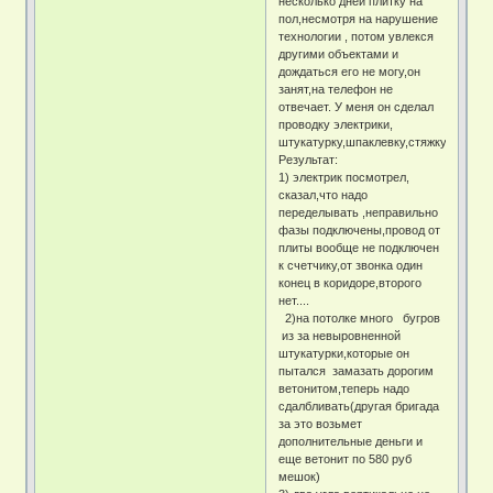
несколько дней плитку на
пол,несмотря на нарушение
технологии , потом увлекся
другими объектами и
дождаться его не могу,он
занят,на телефон не
отвечает. У меня он сделал
проводку электрики,
штукатурку,шпаклевку,стяжку.
Результат:
1) электрик посмотрел,
сказал,что надо
переделывать ,неправильно
фазы подключены,провод от
плиты вообще не подключен
к счетчику,от звонка один
конец в коридоре,второго
нет....
2)на потолке много бугров
из за невыровненной
штукатурки,которые он
пытался замазать дорогим
ветонитом,теперь надо
сдалбливать(другая бригада
за это возьмет
дополнительные деньги и
еще ветонит по 580 руб
мешок)