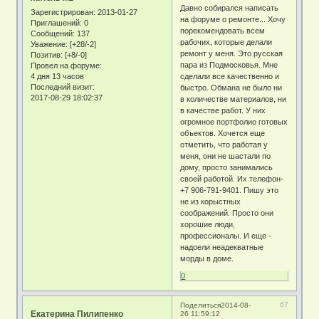
Давно собирался написать
Зарегистрирован
: 2013-01-27
на форуме о ремонте... Хочу
Приглашений:
0
порекомендовать всем
Сообщений:
137
рабочих, которые делали
Уважение:
[+28/-2]
ремонт у меня. Это русская
Позитив:
[+8/-0]
пара из Подмосковья. Мне
Провел на форуме:
4 дня 13 часов
сделали все качественно и
Последний визит:
быстро. Обмана не было ни
2017-08-29 18:02:37
в количестве материалов, ни
в качестве работ. У них
огромное портфолио готовых
объектов. Хочется еще
отметить, что работая у
меня, они не шастали по
дому, просто занимались
своей работой. Их телефон-
+7 906-791-9401. Пишу это
не из корыстных
соображений. Просто они
хорошие люди,
профессионалы. И еще -
надоели неадекватные
морды в доме.
0
67
Поделиться
2014-08-
Екатерина Пилипенко
26 11:59:12