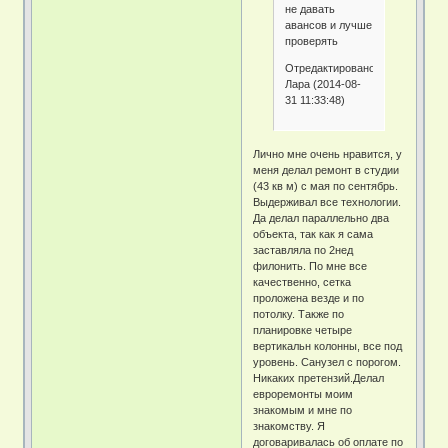
не давать
авансов и лучше
проверять
Отредактировано
Лара (2014-08-
31 11:33:48)
Лично мне очень нравится, у
меня делал ремонт в студии
(43 кв м) с мая по сентябрь.
Выдерживал все технологии.
Да делал параллельно два
объекта, так как я сама
заставляла по 2нед
филонить. По мне все
качественно, сетка
проложена везде и по
потолку. Также по
планировке четыре
вертикальн колонны, все под
уровень. Санузел с порогом.
Никаких претензий.Делал
евроремонты моим
знакомым и мне по
знакомству. Я
договаривалась об оплате по