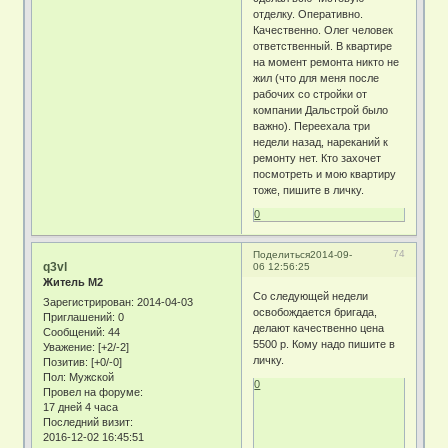
отделку. Оперативно.
Качественно. Олег человек
ответственный. В квартире
на момент ремонта никто не
жил (что для меня после
рабочих со стройки от
компании Дальстрой было
важно). Переехала три
недели назад, нареканий к
ремонту нет. Кто захочет
посмотреть и мою квартиру
тоже, пишите в личку.
0
74
Поделиться
2014-09-
q3vl
06 12:56:25
Житель М2
Со следующей недели
Зарегистрирован
: 2014-04-03
освобождается бригада,
Приглашений:
0
делают качественно цена
Сообщений:
44
5500 р. Кому надо пишите в
Уважение:
[+2/-2]
личку.
Позитив:
[+0/-0]
Пол:
Мужской
0
Провел на форуме:
17 дней 4 часа
Последний визит:
2016-12-02 16:45:51