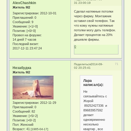
AlexChashkin
31 23:00:19
Житель М2
Сделал натяжные потолки
Зарегистрирован
: 2012-10-01
через фирму. Монтажник
Приглашений:
0
оставил свой телефон. Так
Сообщений:
9
что кому нужны натяжные
Уважение:
[+1/-0]
потолки могу дать телефон.
Позитив:
[+0/-0]
Делает процентов на 20%
Провел на форуме:
14 дней 7 часов
дешевле фирмы.
Последний визит:
0
2017-12-11 23:47:24
71
Поделиться
2014-09-
Незабудка
02 20:25:41
Житель М2
Лара
написал(а):
Не
связывайтесь с
Жорой
Зарегистрирован
: 2012-11-29
89252427336 и
Приглашений:
0
89683957592
Сообщений:
82
делает
Уважение:
[+5/-2]
одновременно
Позитив:
[+0/-2]
несколько
Пол:
Женский
квартир , все
Возраст:
41
[1985-04-17]