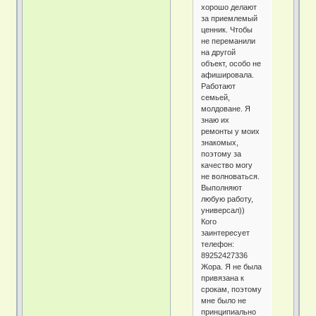
хорошо делают
за приемлемый
ценник. Чтобы
не переманили
на другой
объект, особо не
афишировала.
Работают
семьей,
молдоване. Я
знаю их
ремонты у моих
знакомых,
поэтому за
качество могу
не волноваться.
Выполняют
любую работу,
универсал))
Кого
заинтересует
телефон:
89252427336
Жора. Я не была
привязана к
срокам, поэтому
мне было не
принципиально