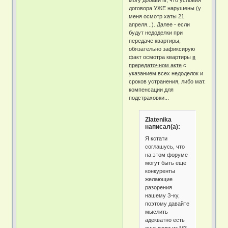
могу добавить, что условия
договора УЖЕ нарушены (у
меня осмотр хаты 21
апреля...). Далее - если
будут недоделки при
передаче квартиры,
обязательно зафиксирую
факт осмотра квартиры
в
прередаточном акте
с
указанием всех недоделок и
сроков устранения, либо мат.
компенсации для
подстраховки...
Zlatenika
написал(а):
Я кстати
соглашусь, что
на этом форуме
могут быть еще
конкуренты
желающие
разорения
нашему З-ку,
поэтому давайте
мыслить
адекватно есть