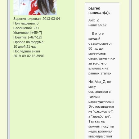
barred
написал(а):
Зарегистрирован
: 2013-03-04
Alex_Z
Приглашений:
0
написал(а):
Сообщений:
271
Уважение:
[+45/-7]
В итоге
Позитив:
[+67/-12]
каждый
Провел на форуме:
съэкономил от
10 дней 21 час
50 т.р. до
Последний визит:
миллионов
2019-09-02 15:39:01
своих денег - из-
за того, что
вложился на
ранних этапах
Но, Alex_Z, не
могу
согласиться с
такими
рассуждениями.
Это называется
не "сэкономил",
а "заработал".
Так как на
момент покупки
недостроенная
квартира стоит