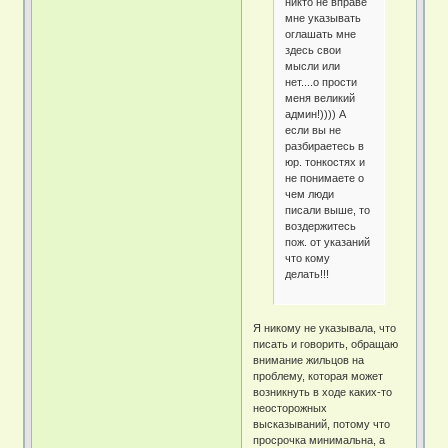
никто не вправе
мне указывать
оглашать мне
здесь свои
мысли или
нет....о прости
меня великий
админ!)))) А
если вы не
разбираетесь в
юр. тонкостях и
не понимаете о
чем люди
писали выше, то
воздержитесь
пож. от указаний
что кому
делать!!!
Я никому не указывала, что
писать и говорить, обращаю
внимание жильцов на
проблему, которая может
возникнуть в ходе каких-то
неосторожных
высказываний, потому что
просрочка минимальна, а