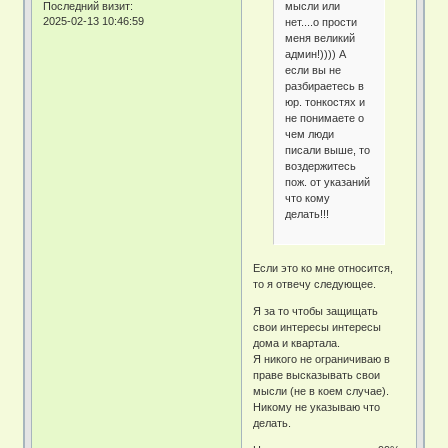
мысли или
Последний визит:
2025-02-13 10:46:59
нет....о прости
меня великий
админ!)))) А
если вы не
разбираетесь в
юр. тонкостях и
не понимаете о
чем люди
писали выше, то
воздержитесь
пож. от указаний
что кому
делать!!!
Если это ко мне относится,
то я отвечу следующее.
Я за то чтобы защищать
свои интересы интересы
дома и квартала.
Я никого не ограничиваю в
праве высказывать свои
мысли (не в коем случае).
Никому не указываю что
делать.