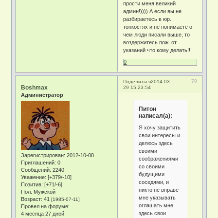
прости меня великий
админ!)))) А если вы не
разбираетесь в юр.
тонкостях и не понимаете о
чем люди писали выше, то
воздержитесь пож. от
указаний что кому делать!!!
0
70
Поделиться
2014-03-
Boshmax
29 15:23:54
Администратор
Питон
написал(а):
Я хочу защитить
свои интересы и
делюсь здесь
своими
Зарегистрирован
: 2012-10-08
соображениями
Приглашений:
0
со своими
Сообщений:
2240
будущими
Уважение:
[+379/-10]
соседями, и
Позитив:
[+71/-6]
никто не вправе
Пол:
Мужской
мне указывать
Возраст:
41
[1985-07-11]
оглашать мне
Провел на форуме:
здесь свои
4 месяца 27 дней