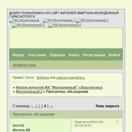
ДОБРО ПОЖАЛОВАТЬ НА САЙТ ЖИТЕЛЕЙ КВАРТАЛА МОЛОДЕЖНЫЙ
Г.КРАСНОГОРСК
Форум
Участники
Правила
Поиск
Регистрация
Войти
Активные темы
Привет, Гость!
Войдите
или
зарегистрируйтесь
.
»
Форум жителей ЖК "Молодежный" г.Красногорск
»
Молодежный 2
»
Просрочка. обсуждение
Страница:
«
1
2
3
4
5
»
Тема закрыта
Просрочка. обсуждение
61
Поделиться
2014-03-
barred
28 19:19:53
Житель М2