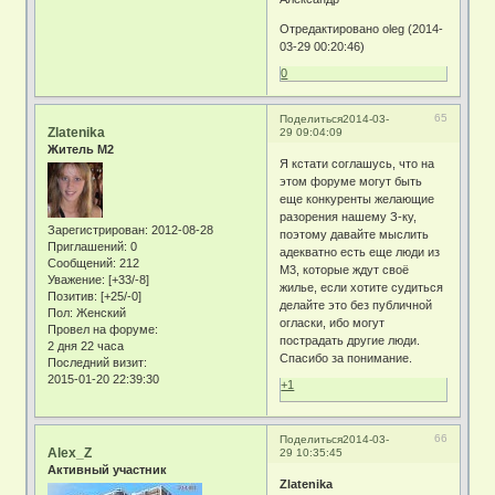
Отредактировано oleg (2014-
03-29 00:20:46)
0
65
Поделиться
2014-03-
Zlatenika
29 09:04:09
Житель М2
Я кстати соглашусь, что на
этом форуме могут быть
еще конкуренты желающие
разорения нашему З-ку,
Зарегистрирован
: 2012-08-28
поэтому давайте мыслить
Приглашений:
0
адекватно есть еще люди из
Сообщений:
212
М3, которые ждут своё
Уважение:
[+33/-8]
жилье, если хотите судиться
Позитив:
[+25/-0]
делайте это без публичной
Пол:
Женский
огласки, ибо могут
Провел на форуме:
пострадать другие люди.
2 дня 22 часа
Спасибо за понимание.
Последний визит:
2015-01-20 22:39:30
+1
66
Поделиться
2014-03-
Alex_Z
29 10:35:45
Активный участник
Zlatenika