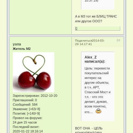
10:37:19)
А в М3 тот же БЛИЦ ТРАНС
или другое ООО?
0
68
Поделиться
2014-03-
yana
29 14:17:41
Житель М2
Alex_Z
написал(а):
Цель: перевести
покупательский
интерес на
другие объекты,
в т.ч. АРТ,
Спасский Мост и
Зарегистрирован
: 2012-10-20
т.п. - кто это
Приглашений:
0
делает, думаю,
Сообщений:
584
всем понятно,
Уважение:
[+63/-8]
кто....
Позитив:
[+140/-9]
Провел на форуме:
24 дня 15 часов
Последний визит:
ВОТ ОНА - ЦЕЛЬ
2020-01-22 18:16:14
КОНКУРЕНТОВ!!!