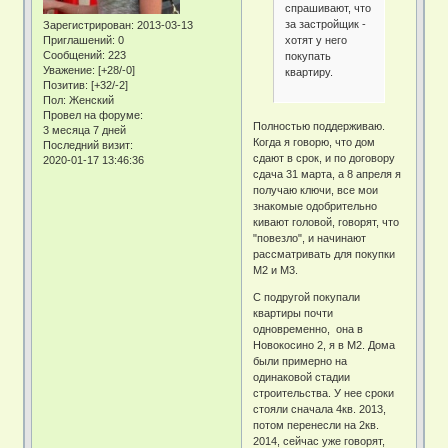
спрашивают, что
за застройщик -
Зарегистрирован
: 2013-03-13
хотят у него
Приглашений:
0
Сообщений:
223
покупать
Уважение:
[+28/-0]
квартиру.
Позитив:
[+32/-2]
Пол:
Женский
Провел на форуме:
Полностью поддерживаю.
3 месяца 7 дней
Когда я говорю, что дом
Последний визит:
сдают в срок, и по договору
2020-01-17 13:46:36
сдача 31 марта, а 8 апреля я
получаю ключи, все мои
знакомые одобрительно
кивают головой, говорят, что
"повезло", и начинают
рассматривать для покупки
М2 и М3.
С подругой покупали
квартиры почти
одновременно, она в
Новокосино 2, я в М2. Дома
были примерно на
одинаковой стадии
строительства. У нее сроки
стояли сначала 4кв. 2013,
потом перенесли на 2кв.
2014, сейчас уже говорят,