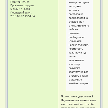
Позитив:
[+4/-0]
возмущает даже
Провел на форуме:
не то, что
6 дней 17 часов
условия
Последний визит:
договора не
2016-06-07 13:54:34
соблюдается, а
отношение к
этому, что никто
тебе не
позвонил
сообщить, не
извинился,
нельзя съездить
посмотреть
квартиру и т.д.
такое
впечатление,
что люди
покупают
квартиру не раз
в жизни, а как в
магазин за
хлебом сходить
Полностью поддерживаю!
Неуважительное отношение
имеет место быть, от себя