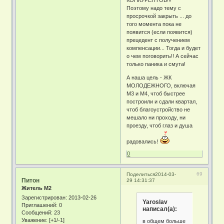
Поэтому надо тему с
просрочкой закрыть ... до
того момента пока не
появится (если появится)
прецедент с получением
компенсации... Тогда и будет
о чем поговорить!! А сейчас
только паника и смута!
А наша цель - ЖК
МОЛОДЕЖНОГО, включая
М3 и М4, чтоб быстрее
построили и сдали квартал,
чтоб благоустройство не
мешало ни проходу, ни
проезду, чтоб глаз и душа
радовались!
0
69
Поделиться
2014-03-
Питон
29 14:31:37
Житель М2
Зарегистрирован
: 2013-02-26
Yaroslav
Приглашений:
0
написал(а):
Сообщений:
23
Уважение:
[+1/-1]
в общем больше