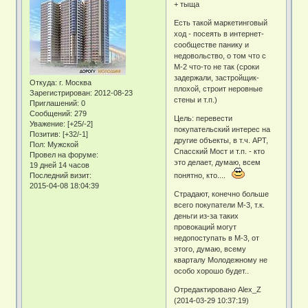
+ тыща
Есть такой маркетинговый
ход - посеять в интернет-
сообществе панику и
недовольство, о том что с
М-2 что-то не так (сроки
задержали, застройщик-
Откуда:
г. Москва
плохой, строит неровные
Зарегистрирован
: 2012-08-23
стены и т.п.)
Приглашений:
0
Сообщений:
279
Цель: перевести
Уважение:
[+25/-2]
покупательский интерес на
Позитив:
[+32/-1]
другие объекты, в т.ч. АРТ,
Пол:
Мужской
Спасский Мост и т.п. - кто
Провел на форуме:
это делает, думаю, всем
19 дней 14 часов
Последний визит:
понятно, кто....
2015-04-08 18:04:39
Страдают, конечно больше
всего покупатели М-3, т.к.
деньги из-за таких
провокаций могут
недопоступать в М-3, от
этого, думаю, всему
кварталу Молодежному не
особо хорошо будет..
Отредактировано Alex_Z
(2014-03-29 10:37:19)