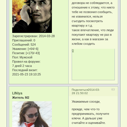
договора не соблюдается, а
отношение к этому, что никто
тебе не позвонил сообщить,
не извинился, нельзя
съездить посмотреть
квартиру и т.д.
такое впечатление, что люди
покупают квартиру не раз в
Зарегистрирован
: 2014-03-28
жизни, а как в магазин за
Приглашений:
0
хлебом сходить
Сообщений:
524
Уважение:
[+64/-6]
0
Позитив:
[+170/-43]
Пол:
Мужской
Провел на форуме:
7 дней 2 часа
Последний визит:
2021-05-23 19:10:25
63
Поделиться
2014-03-
LINiya
28 21:50:02
Житель М2
Уважаемые соседи,
прежде, чем что-то
предпринимать, получите
ключи. А дальше уже
считайте и оценивайте.