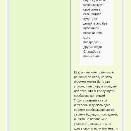
еще люди из М3,
которые ждут
своё жилье,
если хотите
судиться
делайте это без
публичной
огласки, ибо
могут
пострадать
другие люди.
Спасибо за
понимание.
Каждый вправе принимать
решения за себя, на этом
форуме может быть кто
угодно, наш форум и создан
для того, что бы обсуждать
проблемы по темам!
Я хочу защитить свои
интересы и делюсь здесь
своими соображениями со
своими будущими соседями,
и никто не вправе мне
указывать оглашать мне
здесь свои мысли или нет....о