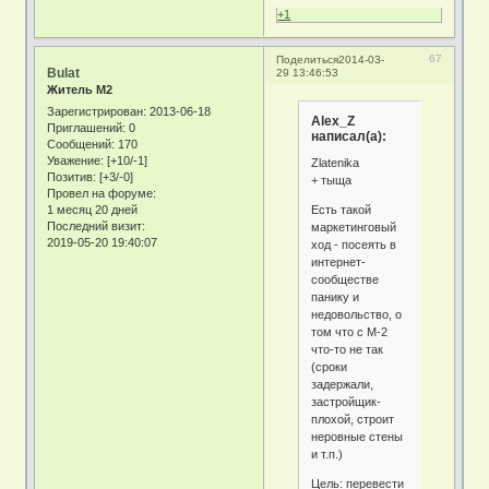
+1
67
Поделиться
2014-03-
Bulat
29 13:46:53
Житель М2
Зарегистрирован
: 2013-06-18
Alex_Z
Приглашений:
0
написал(а):
Сообщений:
170
Уважение:
[+10/-1]
Zlatenika
Позитив:
[+3/-0]
+ тыща
Провел на форуме:
Есть такой
1 месяц 20 дней
Последний визит:
маркетинговый
2019-05-20 19:40:07
ход - посеять в
интернет-
сообществе
панику и
недовольство, о
том что с М-2
что-то не так
(сроки
задержали,
застройщик-
плохой, строит
неровные стены
и т.п.)
Цель: перевести