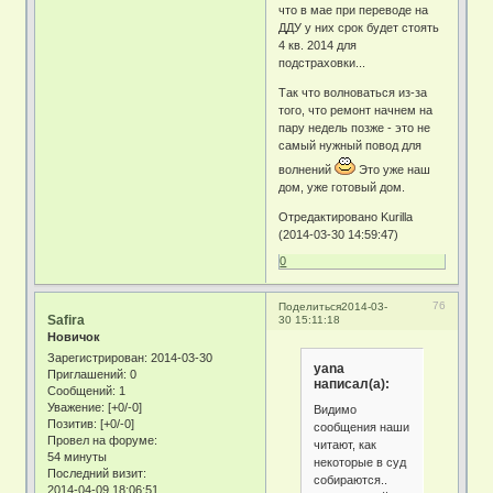
что в мае при переводе на
ДДУ у них срок будет стоять
4 кв. 2014 для
подстраховки...
Так что волноваться из-за
того, что ремонт начнем на
пару недель позже - это не
самый нужный повод для
волнений
Это уже наш
дом, уже готовый дом.
Отредактировано Kurilla
(2014-03-30 14:59:47)
0
76
Поделиться
2014-03-
Safira
30 15:11:18
Новичок
Зарегистрирован
: 2014-03-30
yana
Приглашений:
0
написал(а):
Сообщений:
1
Уважение:
[+0/-0]
Видимо
Позитив:
[+0/-0]
сообщения наши
Провел на форуме:
читают, как
54 минуты
некоторые в суд
Последний визит:
собираются..
2014-04-09 18:06:51