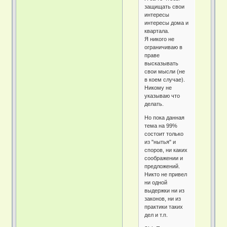
защищать свои
интересы
интересы дома и
квартала.
Я никого не
ограничиваю в
праве
высказывать
свои мысли (не
в коем случае).
Никому не
указываю что
делать.
Но пока данная
тема на 99%
состоит только
из "нытья" и
споров, ни каких
соображении и
предложений.
Никто не привел
ни одной
выдержки ни из
законов, ни из
практики таких
дел и т.п.