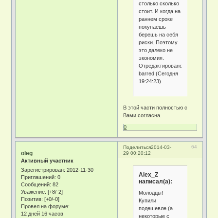
столько сколько
стоит. И когда на
раннем сроке
покупаешь -
берешь на себя
риски. Поэтому
это далеко не
экономия.
Отредактировано
barred (Сегодня
19:24:23)
В этой части полностью с
Вами согласна.
0
64
Поделиться
2014-03-
oleg
29 00:20:12
Активный участник
Зарегистрирован
: 2012-11-30
Alex_Z
Приглашений:
0
написал(а):
Сообщений:
82
Уважение:
[+8/-2]
Молодцы!
Позитив:
[+0/-0]
Купили
Провел на форуме:
подешевле (а
12 дней 16 часов
некоторые с