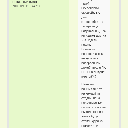
Последний визит:
такой
2016-09-08 13:47:06
нехреновой
скидкой), т.к.
дом
строящийся, а
теперь еще
недовольны, что
им сдают дом на
2-3 недели
позже.
Внимание
вопрос: чего же
не купили в
построенном
доме?, после ГК,
РВЭ, на выдаче
ключей?!?
Наверно
понимали, что
на каждой из
стадий, цена
нехреново так
понимается и на
выходе готовое
жильё будет
стоить дороже -
потому что