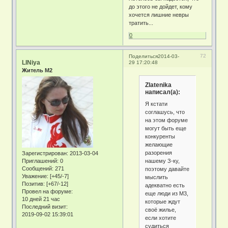
до этого не дойдет, кому
хочется лишние невры
тратить...
0
72
Поделиться
2014-03-
LINiya
29 17:20:48
Житель М2
Zlatenika
написал(а):
Я кстати
соглашусь, что
на этом форуме
могут быть еще
конкуренты
желающие
разорения
Зарегистрирован
: 2013-03-04
нашему З-ку,
Приглашений:
0
Сообщений:
271
поэтому давайте
Уважение:
[+45/-7]
мыслить
Позитив:
[+67/-12]
адекватно есть
Провел на форуме:
еще люди из М3,
10 дней 21 час
которые ждут
Последний визит:
своё жилье,
2019-09-02 15:39:01
если хотите
судиться