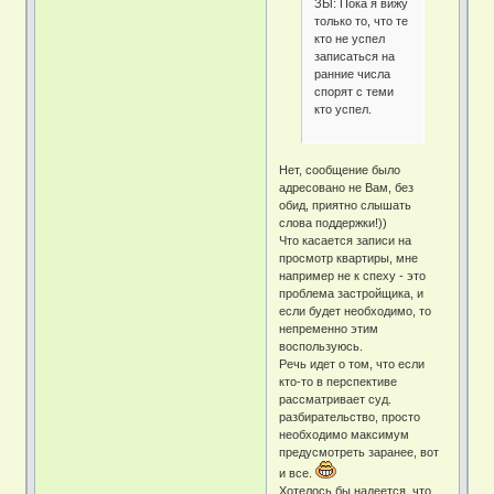
ЗЫ: Пока я вижу
только то, что те
кто не успел
записаться на
ранние числа
спорят с теми
кто успел.
Нет, сообщение было
адресовано не Вам, без
обид, приятно слышать
слова поддержки!))
Что касается записи на
просмотр квартиры, мне
например не к спеху - это
проблема застройщика, и
если будет необходимо, то
непременно этим
воспользуюсь.
Речь идет о том, что если
кто-то в перспективе
рассматривает суд.
разбирательство, просто
необходимо максимум
предусмотреть заранее, вот
и все.
Хотелось бы надеется, что