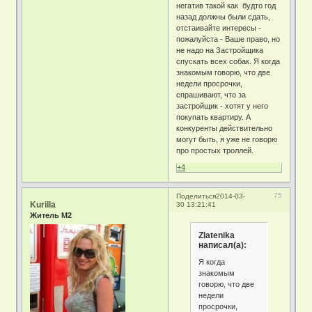
негатив такой как будто год
назад должны были сдать,
отстаивайте интересы -
пожалуйста - Ваше право, но
не надо на Застройщика
спускать всех собак. Я когда
знакомым говорю, что две
недели просрочки,
спрашивают, что за
застройщик - хотят у него
покупать квартиру. А
конкуренты действительно
могут быть, я уже не говорю
про простых троллей.
+4
75
Поделиться
2014-03-
Kurilla
30 13:21:41
Житель М2
Zlatenika
написал(а):
Я когда
знакомым
говорю, что две
недели
просрочки,