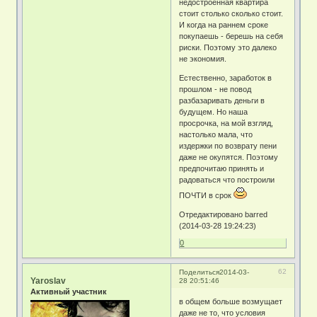
недостроенная квартира
стоит столько сколько стоит.
И когда на раннем сроке
покупаешь - берешь на себя
риски. Поэтому это далеко
не экономия.
Естественно, заработок в
прошлом - не повод
разбазаривать деньги в
будущем. Но наша
просрочка, на мой взгляд,
настолько мала, что
издержки по возврату пени
даже не окупятся. Поэтому
предпочитаю принять и
радоваться что построили
ПОЧТИ в срок
Отредактировано barred
(2014-03-28 19:24:23)
0
62
Поделиться
2014-03-
Yaroslav
28 20:51:46
Активный участник
в общем больше возмущает
даже не то, что условия