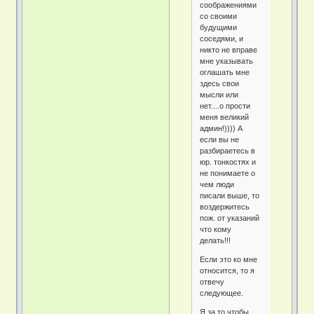
соображениями
со своими
будущими
соседями, и
никто не вправе
мне указывать
оглашать мне
здесь свои
мысли или
нет....о прости
меня великий
админ!)))) А
если вы не
разбираетесь в
юр. тонкостях и
не понимаете о
чем люди
писали выше, то
воздержитесь
пож. от указаний
что кому
делать!!!
Если это ко мне
относится, то я
отвечу
следующее.
Я за то чтобы