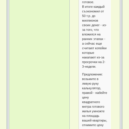
готовое.
В итоге каждый
съэкономил от
50 т.р. до
миллионов
своих денег - из-
за того, что
вложился на
ранних этапах -
а сейчас еще
считают копейки
которые
накапают из-за
просрочки на 2-
3-недели.
Предложение:
возьмите в
левую руку
калькулятор,
правой - набейте
цену
квадратного
метра готового
жилья умножте
на площадь
вашей квартиры,
отнимите цену