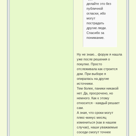
делайте это без
публичной
огласки, ибо
могут
пострадать
другие люди.
Спасибо за
понимание.
Ну не знаю... форум я нашла
уже после решения о
покупке. Просто
отслеживала как строится
дом. При выборе я
опиралась на другие
источники.
Тем более, паники никакой
нет. Да, просрочено, но
немного. Как к этому
относится - каждый решает
сам.
А зная, что сроки могут
плюс-минус месяц
измениться (как в нашем
случае), наши уважаемые
соседи смогут точнее