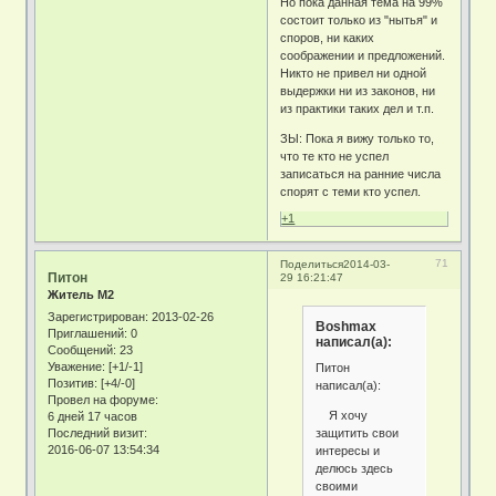
Но пока данная тема на 99%
состоит только из "нытья" и
споров, ни каких
соображении и предложений.
Никто не привел ни одной
выдержки ни из законов, ни
из практики таких дел и т.п.
ЗЫ: Пока я вижу только то,
что те кто не успел
записаться на ранние числа
спорят с теми кто успел.
+1
71
Поделиться
2014-03-
Питон
29 16:21:47
Житель М2
Зарегистрирован
: 2013-02-26
Boshmax
Приглашений:
0
написал(а):
Сообщений:
23
Уважение:
[+1/-1]
Питон
Позитив:
[+4/-0]
написал(а):
Провел на форуме:
Я хочу
6 дней 17 часов
Последний визит:
защитить свои
2016-06-07 13:54:34
интересы и
делюсь здесь
своими