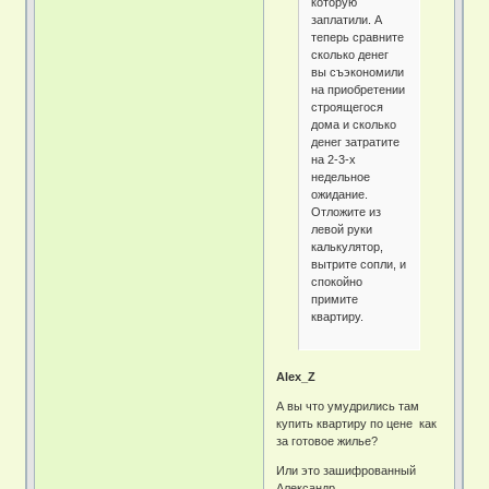
которую
заплатили. А
теперь сравните
сколько денег
вы съэкономили
на приобретении
строящегося
дома и сколько
денег затратите
на 2-3-х
недельное
ожидание.
Отложите из
левой руки
калькулятор,
вытрите сопли, и
спокойно
примите
квартиру.
Alex_Z
А вы что умудрились там
купить квартиру по цене как
за готовое жилье?
Или это зашифрованный
Александр