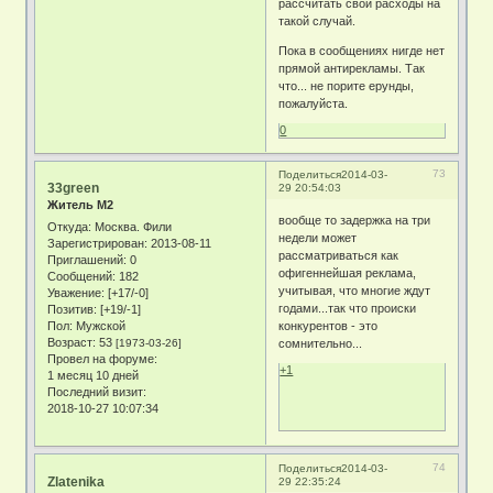
рассчитать свои расходы на
такой случай.
Пока в сообщениях нигде нет
прямой антирекламы. Так
что... не порите ерунды,
пожалуйста.
0
73
Поделиться
2014-03-
33green
29 20:54:03
Житель М2
вообще то задержка на три
Откуда:
Москва. Фили
недели может
Зарегистрирован
: 2013-08-11
рассматриваться как
Приглашений:
0
офигеннейшая реклама,
Сообщений:
182
учитывая, что многие ждут
Уважение:
[+17/-0]
годами...так что происки
Позитив:
[+19/-1]
Пол:
Мужской
конкурентов - это
Возраст:
53
[1973-03-26]
сомнительно...
Провел на форуме:
+1
1 месяц 10 дней
Последний визит:
2018-10-27 10:07:34
74
Поделиться
2014-03-
Zlatenika
29 22:35:24