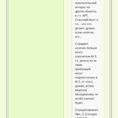
покупательский
интерес на
другие объекты,
в т.ч. АРТ,
Спасский Мост и
т.п. - кто это
делает, думаю,
всем понятно,
кто....
Страдают,
конечно больше
всего
покупатели М-3,
т.к. деньги из-за
таких
провокаций
могут
недопоступать в
М-3, от этого,
думаю, всему
кварталу
Молодежному не
особо хорошо
будет..
Отредактировано
Alex_Z (Сегодня