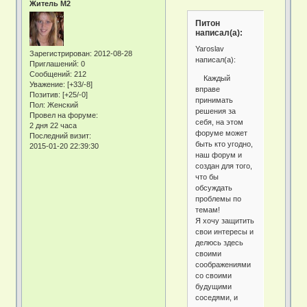
Житель М2
Питон
написал(а):
Yaroslav
Зарегистрирован
: 2012-08-28
написал(а):
Приглашений:
0
Сообщений:
212
Каждый
Уважение:
[+33/-8]
вправе
Позитив:
[+25/-0]
принимать
Пол:
Женский
решения за
Провел на форуме:
себя, на этом
2 дня 22 часа
форуме может
Последний визит:
быть кто угодно,
2015-01-20 22:39:30
наш форум и
создан для того,
что бы
обсуждать
проблемы по
темам!
Я хочу защитить
свои интересы и
делюсь здесь
своими
соображениями
со своими
будущими
соседями, и