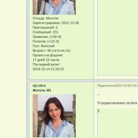
Откуда:
Moscow
Зарегистрирован
: 2012-12-26
Приглашений:
0
Сообщений:
231
Уважение:
[+26/-0]
Позитив:
[+12/-0]
Пол:
Женский
Возраст:
48
[1978-06-25]
Провел на форуме:
17 дней 19 часов
Последний визит:
2019-10-14 21:28:23
njcobra
Поделиться
2015-12-03 21:
Житель М1
--
Отредактировано njcobra 
0