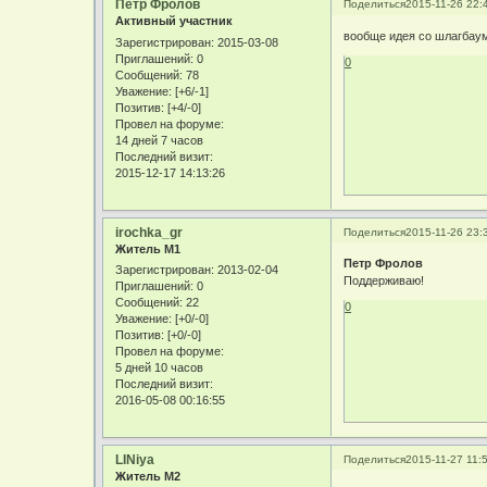
Петр Фролов
Поделиться
2015-11-26 22:
Активный участник
вообще идея со шлагбаум
Зарегистрирован
: 2015-03-08
Приглашений:
0
0
Сообщений:
78
Уважение:
[+6/-1]
Позитив:
[+4/-0]
Провел на форуме:
14 дней 7 часов
Последний визит:
2015-12-17 14:13:26
irochka_gr
Поделиться
2015-11-26 23:
Житель М1
Петр Фролов
Зарегистрирован
: 2013-02-04
Поддерживаю!
Приглашений:
0
Сообщений:
22
0
Уважение:
[+0/-0]
Позитив:
[+0/-0]
Провел на форуме:
5 дней 10 часов
Последний визит:
2016-05-08 00:16:55
LINiya
Поделиться
2015-11-27 11:
Житель М2