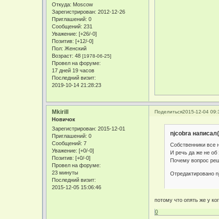
Откуда:
Moscow
Зарегистрирован
: 2012-12-26
Приглашений:
0
Сообщений:
231
Уважение:
[+26/-0]
Позитив:
[+12/-0]
Пол:
Женский
Возраст:
48
[1978-06-25]
Провел на форуме:
17 дней 19 часов
Последний визит:
2019-10-14 21:28:23
Mkirill
Поделиться
2015-12-04 09:
Новичок
Зарегистрирован
: 2015-12-01
njcobra написал(
Приглашений:
0
Сообщений:
7
Собственники все н
Уважение:
[+0/-0]
И речь да же не об
Позитив:
[+0/-0]
Почему вопрос реш
Провел на форуме:
23 минуты
Отредактировано nj
Последний визит:
2015-12-05 15:06:46
потому что опять же у ко
0