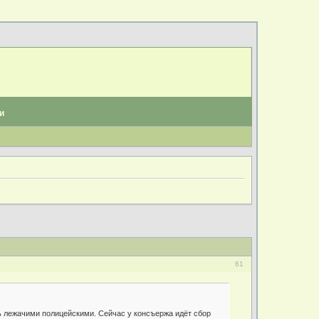
и
61
ь лежачими полицейскими. Сейчас у консъержа идёт сбор