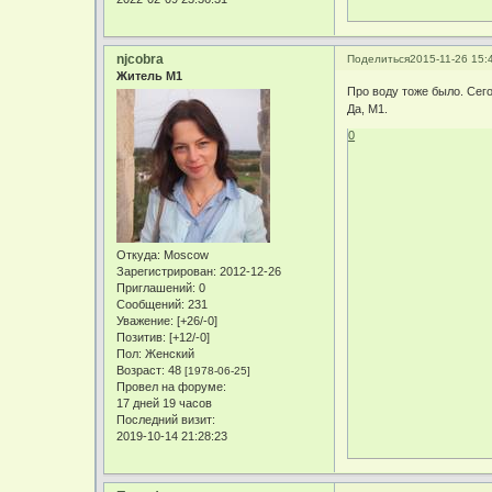
njcobra
Поделиться
2015-11-26 15:
Житель М1
Про воду тоже было. Сег
Да, М1.
0
Откуда:
Moscow
Зарегистрирован
: 2012-12-26
Приглашений:
0
Сообщений:
231
Уважение:
[+26/-0]
Позитив:
[+12/-0]
Пол:
Женский
Возраст:
48
[1978-06-25]
Провел на форуме:
17 дней 19 часов
Последний визит:
2019-10-14 21:28:23