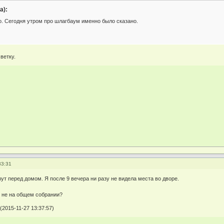
а):
о. Сегодня утром про шлагбаум именно было сказано.
ветку.
33:31
ут перед домом. Я после 9 вечера ни разу не видела места во дворе.
 не на общем собрании?
(2015-11-27 13:37:57)