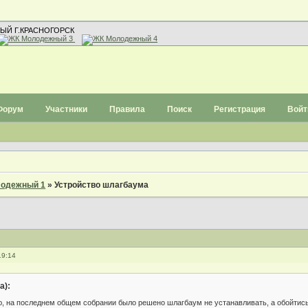
ЫЙ Г.КРАСНОГОРСК
Форум
Участники
Правила
Поиск
Регистрация
Войт
одежный 1
»
Устройство шлагбаума
19:14
а):
ю, на последнем общем собрании было решено шлагбаум не устанавливать, а обойтис