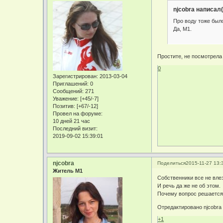
njcobra написал(
Про воду тоже был
Да, М1.
Простите, не посмотрела 
0
Зарегистрирован
: 2013-03-04
Приглашений:
0
Сообщений:
271
Уважение:
[+45/-7]
Позитив:
[+67/-12]
Провел на форуме:
10 дней 21 час
Последний визит:
2019-09-02 15:39:01
njcobra
Поделиться
2015-11-27 13:
Житель М1
Собственники все не влез
И речь да же не об этом.
Почему вопрос решается
Отредактировано njcobra 
+1