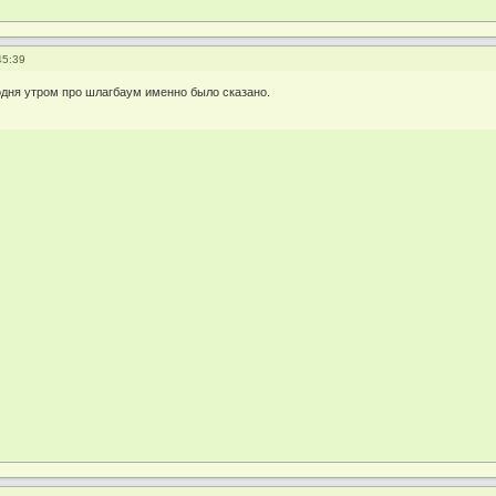
45:39
одня утром про шлагбаум именно было сказано.