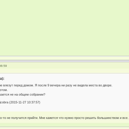
36:59
а):
е влезут перед домом. Я после 9 вечера ни разу не видела места во дворе.
 этом.
ается не на общем собрании?
cobra (2015-11-27 10:37:57)
го-то не получится прийти. Мне кажется что нужно просто решить большинством и все.