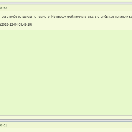
46:52
том столбе оставила по темноте. Не прощу любителям втыкать столбы где попало и ка
(2015-12-04 09:49:19)
56:01