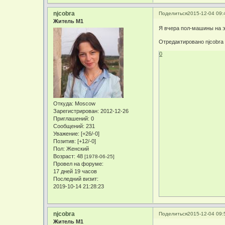
njcobra
Поделиться
2015-12-04 09:
Житель М1
Я вчера пол-машины на э
Отредактировано njcobra 
0
Откуда:
Moscow
Зарегистрирован
: 2012-12-26
Приглашений:
0
Сообщений:
231
Уважение:
[+26/-0]
Позитив:
[+12/-0]
Пол:
Женский
Возраст:
48
[1978-06-25]
Провел на форуме:
17 дней 19 часов
Последний визит:
2019-10-14 21:28:23
njcobra
Поделиться
2015-12-04 09:
Житель М1