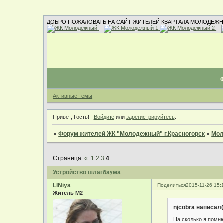
ДОБРО ПОЖАЛОВАТЬ НА САЙТ ЖИТЕЛЕЙ КВАРТАЛА МОЛОДЕЖН
Активные темы
Привет, Гость!
Войдите
или
зарегистрируйтесь
.
»
Форум жителей ЖК "Молодежный" г.Красногорск
»
Мол
Страница:
«
1
2
3
4
Устройство шлагбаума
LINiya
Поделиться
2015-11-26 15:
Житель М2
njcobra написал(
На сколько я помн