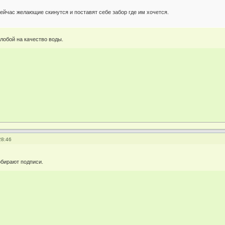
ейчас желающие скинутся и поставят себе забор где им хочется.
лобой на качество воды.
28:46
обирают подписи.