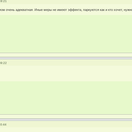
49:21
ом очень адекватная. Иные меры не имеют эффекта, паркуются как и кто хочет, нужн
39:22
50:44