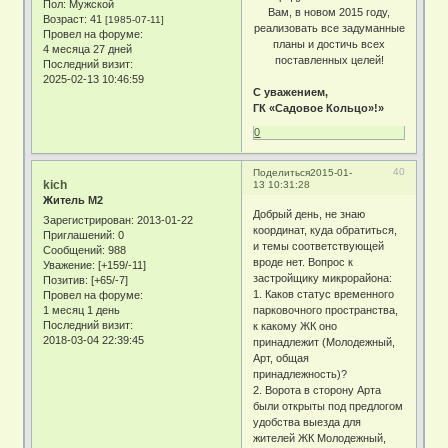
Пол:
Мужской
Вам, в новом 2015 году,
Возраст:
41
[1985-07-11]
реализовать все задуманные
Провел на форуме:
планы и достичь всех
4 месяца 27 дней
поставленных целей!
Последний визит:
2025-02-13 10:46:59
С уважением,
ГК «Садовое Кольцо»!»
0
40
Поделиться
2015-01-
kich
13 10:31:28
Житель М2
Добрый день, не знаю
Зарегистрирован
: 2013-01-22
координат, куда обратиться,
Приглашений:
0
и темы соответствующей
Сообщений:
988
вроде нет. Вопрос к
Уважение:
[+159/-11]
застройщику микрорайона:
Позитив:
[+65/-7]
1. Каков статус временного
Провел на форуме:
1 месяц 1 день
парковочного пространства,
Последний визит:
к какому ЖК оно
2018-03-04 22:39:45
принадлежит (Молодежный,
Арт, общая
принадлежность)?
2. Ворота в сторону Арта
были открыты под предлогом
удобства выезда для
жителей ЖК Молодежный,