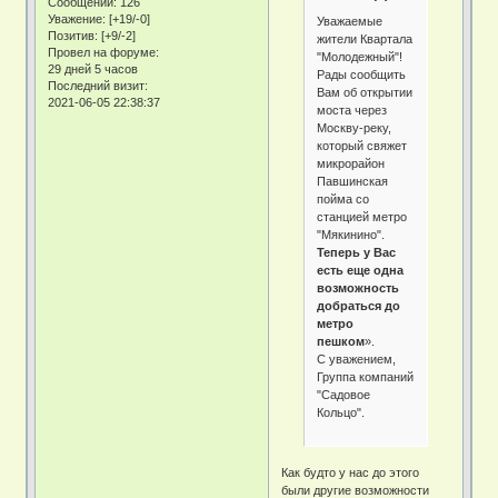
Сообщений:
126
Уважение:
[+19/-0]
Уважаемые
Позитив:
[+9/-2]
жители Квартала
Провел на форуме:
"Молодежный"!
29 дней 5 часов
Рады сообщить
Последний визит:
Вам об открытии
2021-06-05 22:38:37
моста через
Москву-реку,
который свяжет
микрорайон
Павшинская
пойма со
станцией метро
"Мякинино".
Теперь у Вас
есть еще одна
возможность
добраться до
метро
пешком
».
С уважением,
Группа компаний
"Садовое
Кольцо".
Как будто у нас до этого
были другие возможности