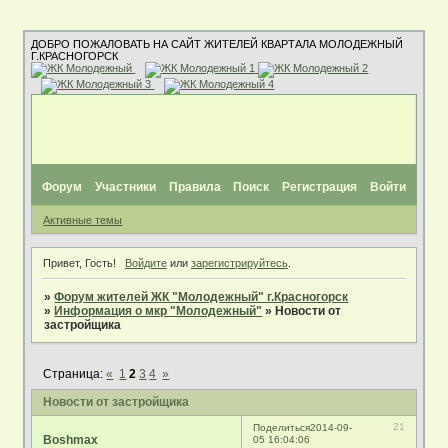
ДОБРО ПОЖАЛОВАТЬ НА САЙТ ЖИТЕЛЕЙ КВАРТАЛА МОЛОДЕЖНЫЙ
Г.КРАСНОГОРСК
Форум
Участники
Правила
Поиск
Регистрация
Войти
Активные темы
Привет, Гость!
Войдите
или
зарегистрируйтесь
.
»
Форум жителей ЖК "Молодежный" г.Красногорск
»
Информация о мкр "Молодежный"
»
Новости от
застройщика
Страница:
«
1
2
3
4
»
Новости от застройщика
21
Поделиться
2014-09-
Boshmax
05 16:04:06