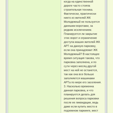
когда на единственной
дороге часто стояла
строительная техника.
Фактически, практически
никто из жителей ЖК
Молодежный не пользуется
данными воротами, за
редким исключением.
Планируется ли закрытие
этих ворот и ограничение
доступа машин жителей ЖК
АРТ на данную парковку,
если она принадлежит ЖК
Молодежный? В настоящее
время ситуация такова, что
парковка заполнена, и по
сути через месяц-другой
мест на ней не останется,
так как она все больше
заполняется машинами
АРТа по мере его заселения.
3. Насколько временна
данная парковка, и что
планируется делать для
решения вопроса парковки
после ее ликвидации, ведь
даже если купить место в
подземном паркинге, мест