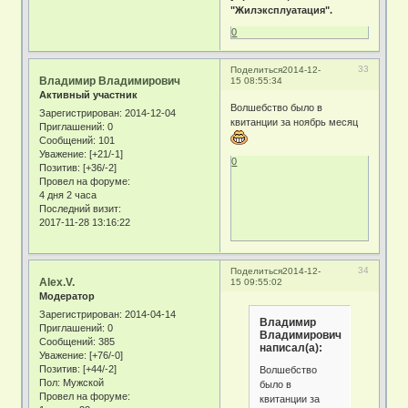
"Жилэксплуатация".
0
33
Поделиться
2014-12-
Владимир Владимирович
15 08:55:34
Активный участник
Волшебство было в
Зарегистрирован
: 2014-12-04
квитанции за ноябрь месяц
Приглашений:
0
Сообщений:
101
Уважение:
[+21/-1]
0
Позитив:
[+36/-2]
Провел на форуме:
4 дня 2 часа
Последний визит:
2017-11-28 13:16:22
34
Поделиться
2014-12-
Alex.V.
15 09:55:02
Модератор
Зарегистрирован
: 2014-04-14
Владимир
Приглашений:
0
Владимирович
Сообщений:
385
написал(а):
Уважение:
[+76/-0]
Позитив:
[+44/-2]
Волшебство
Пол:
Мужской
было в
Провел на форуме:
квитанции за