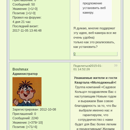
предложение
Сообщений:
50
установить веб
Уважение:
[+1/-0]
камеру.
Позитив:
[+1/-0]
Провел на форуме:
4 дня 21 час
Последний визит:
Я думаю, многие поддержат
2017-11-05 13:46:48
эту идею, веб-камера все же
очень удобна)
только как это реализовать,
как установить?
0
39
Поделиться
2015-01-
Boshmax
01 14:52:26
Администратор
Уважаемые жители и гости
Квартала «Молодежный»!
Группа компаний «Садовое
Кольцо» поздравляем Вас с
наступающим Новым годом
и выражаем Вам совою
благодарность за то, что Вы
Зарегистрирован
: 2012-10-08
выбрали именно нас и
Приглашений:
0
гарантируем, что
Сообщений:
2240
сотрудничество с нами
Уважение:
[+379/-10]
будет для Вас более легким
Позитив:
[+71/-6]
и продуктивным! Желаем