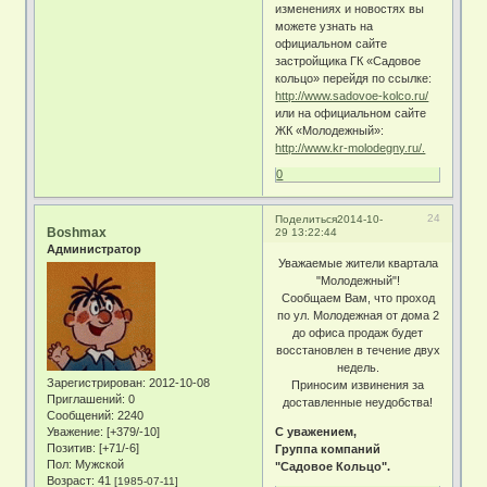
изменениях и новостях вы
можете узнать на
официальном сайте
застройщика ГК «Садовое
кольцо» перейдя по ссылке:
http://www.sadovoe-kolco.ru/
или на официальном сайте
ЖК «Молодежный»:
http://www.kr-molodegny.ru/.
0
24
Поделиться
2014-10-
Boshmax
29 13:22:44
Администратор
Уважаемые жители квартала
"Молодежный"!
Сообщаем Вам, что проход
по ул. Молодежная от дома 2
до офиса продаж будет
восстановлен в течение двух
недель.
Зарегистрирован
: 2012-10-08
Приносим извинения за
Приглашений:
0
доставленные неудобства!
Сообщений:
2240
Уважение:
[+379/-10]
С уважением,
Позитив:
[+71/-6]
Группа компаний
Пол:
Мужской
"Садовое Кольцо".
Возраст:
41
[1985-07-11]