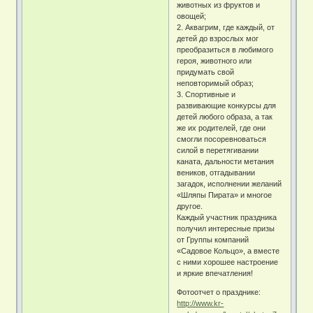
животных из фруктов и
овощей;
2. Аквагрим, где каждый, от
детей до взрослых мог
преобразиться в любимого
героя, животного или
придумать свой
неповторимый образ;
3. Спортивные и
развивающие конкурсы для
детей любого образа, а так
же их родителей, где они
смогли посоревноваться
силой в перетягивании
каната, дальности метания
веников, отгадывании
загадок, исполнении желаний
«Шляпы Пирата» и многое
другое.
Каждый участник праздника
получил интересные призы
от Группы компаний
«Садовое Кольцо», а вместе
с ними хорошее настроение
и яркие впечатления!
Фотоотчет о празднике:
http://www.kr-