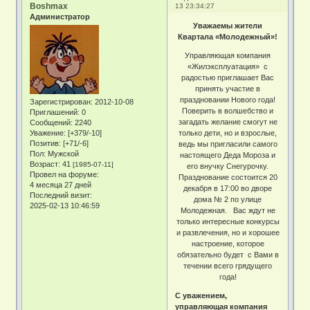
Boshmax
13 23:34:27
Администратор
Уважаемы жители
Квартала «Молодежный»!
Управляющая компания
«Жилэксплуатация» с
радостью приглашает Вас
принять участие в
праздновании Нового года!
Зарегистрирован
: 2012-10-08
Поверить в волшебство и
Приглашений:
0
загадать желание смогут не
Сообщений:
2240
Уважение:
[+379/-10]
только дети, но и взрослые,
Позитив:
[+71/-6]
ведь мы пригласили самого
Пол:
Мужской
настоящего Деда Мороза и
Возраст:
41
[1985-07-11]
его внучку Снегурочку.
Провел на форуме:
Празднование состоится 20
4 месяца 27 дней
декабря в 17:00 во дворе
Последний визит:
дома № 2 по улице
2025-02-13 10:46:59
Молодежная. Вас ждут не
только интересные конкурсы
и развлечения, но и хорошее
настроение, которое
обязательно будет с Вами в
течении всего грядущего
года!
С уважением,
управляющая компания