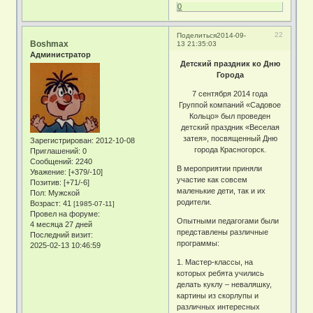
0
22
Поделиться
2014-09-
Boshmax
13 21:35:03
Администратор
Детский праздник ко Дню
Города
7 сентября 2014 года
Группой компаний «Садовое
Кольцо» был проведен
детский праздник «Веселая
затея», посвященный Дню
Зарегистрирован
: 2012-10-08
города Красногорск.
Приглашений:
0
Сообщений:
2240
В мероприятии приняли
Уважение:
[+379/-10]
участие как совсем
Позитив:
[+71/-6]
маленькие дети, так и их
Пол:
Мужской
родители.
Возраст:
41
[1985-07-11]
Провел на форуме:
Опытными педагогами были
4 месяца 27 дней
представлены различные
Последний визит:
программы:
2025-02-13 10:46:59
1. Мастер-классы, на
которых ребята учились
делать куклу – неваляшку,
картины из скорлупы и
различных интересных