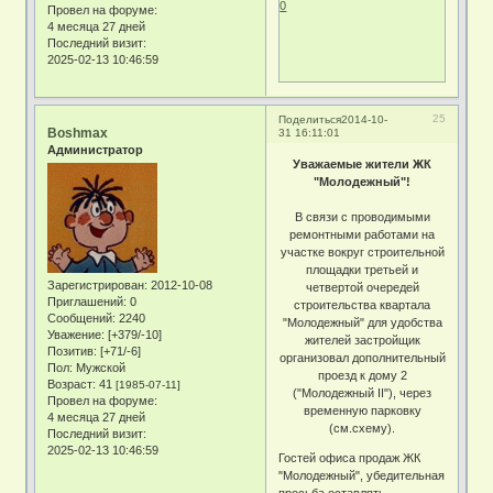
0
Провел на форуме:
4 месяца 27 дней
Последний визит:
2025-02-13 10:46:59
25
Поделиться
2014-10-
Boshmax
31 16:11:01
Администратор
Уважаемые жители ЖК
"Молодежный"!
В связи с проводимыми
ремонтными работами на
участке вокруг строительной
площадки третьей и
Зарегистрирован
: 2012-10-08
четвертой очередей
Приглашений:
0
строительства квартала
Сообщений:
2240
"Молодежный" для удобства
Уважение:
[+379/-10]
жителей застройщик
Позитив:
[+71/-6]
организовал дополнительный
Пол:
Мужской
проезд к дому 2
Возраст:
41
[1985-07-11]
("Молодежный II"), через
Провел на форуме:
временную парковку
4 месяца 27 дней
(см.схему).
Последний визит:
2025-02-13 10:46:59
Гостей офиса продаж ЖК
"Молодежный", убедительная