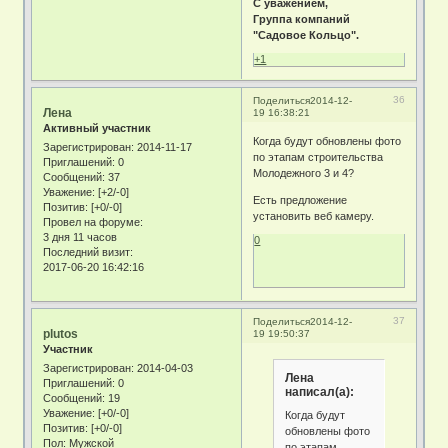
С уважением,
Группа компаний
"Садовое Кольцо".
+1
36
Поделиться
2014-12-
Лена
19 16:38:21
Активный участник
Когда будут обновлены фото
Зарегистрирован
: 2014-11-17
по этапам строительства
Приглашений:
0
Молодежного 3 и 4?
Сообщений:
37
Уважение:
[+2/-0]
Есть предложение
Позитив:
[+0/-0]
установить веб камеру.
Провел на форуме:
3 дня 11 часов
0
Последний визит:
2017-06-20 16:42:16
37
Поделиться
2014-12-
plutos
19 19:50:37
Участник
Зарегистрирован
: 2014-04-03
Лена
Приглашений:
0
написал(а):
Сообщений:
19
Уважение:
[+0/-0]
Когда будут
Позитив:
[+0/-0]
обновлены фото
Пол:
Мужской
по этапам