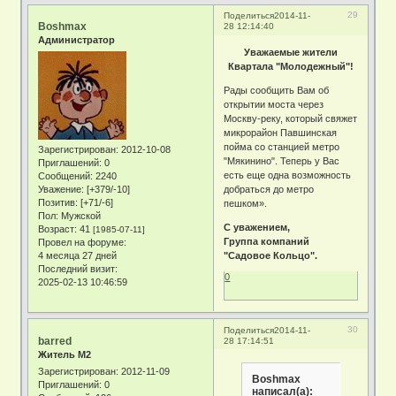
29
Поделиться
2014-11-
Boshmax
28 12:14:40
Администратор
Уважаемые жители
Квартала "Молодежный"!
Рады сообщить Вам об
открытии моста через
Москву-реку, который свяжет
микрорайон Павшинская
пойма со станцией метро
Зарегистрирован
: 2012-10-08
"Мякинино". Теперь у Вас
Приглашений:
0
есть еще одна возможность
Сообщений:
2240
Уважение:
[+379/-10]
добраться до метро
Позитив:
[+71/-6]
пешком».
Пол:
Мужской
С уважением,
Возраст:
41
[1985-07-11]
Группа компаний
Провел на форуме:
4 месяца 27 дней
"Садовое Кольцо".
Последний визит:
0
2025-02-13 10:46:59
30
Поделиться
2014-11-
barred
28 17:14:51
Житель М2
Зарегистрирован
: 2012-11-09
Boshmax
Приглашений:
0
написал(а):