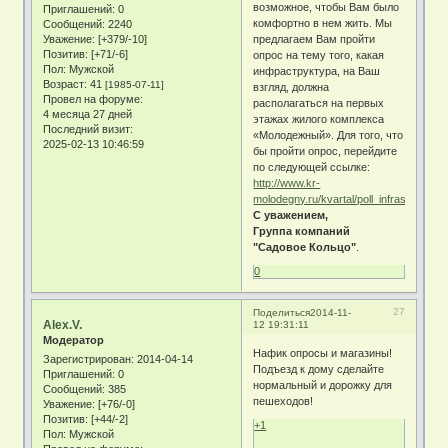
возможное, чтобы Вам было
Приглашений:
0
комфортно в нем жить. Мы
Сообщений:
2240
Уважение:
[+379/-10]
предлагаем Вам пройти
Позитив:
[+71/-6]
опрос на тему того, какая
Пол:
Мужской
инфраструктура, на Ваш
Возраст:
41
[1985-07-11]
взгляд, должна
Провел на форуме:
располагаться на первых
4 месяца 27 дней
этажах жилого комплекса
Последний визит:
«Молодежный». Для того, что
2025-02-13 10:46:59
бы пройти опрос, перейдите
по следующей ссылке:
http://www.kr-
molodegny.ru/kvartal/poll_infrastructure/
С уважением,
Группа компаний
"Садовое Кольцо"
.
0
27
Поделиться
2014-11-
Alex.V.
12 19:31:11
Модератор
Нафик опросы и магазины!
Зарегистрирован
: 2014-04-14
Подъезд к дому сделайте
Приглашений:
0
нормальный и дорожку для
Сообщений:
385
пешеходов!
Уважение:
[+76/-0]
Позитив:
[+44/-2]
+1
Пол:
Мужской