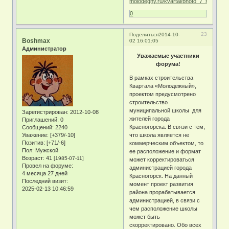
molodegny.ru/kvartal/photo_7_septembe
0
23
Поделиться
2014-10-
Boshmax
02 16:01:05
Администратор
Уважаемые участники
форума!
В рамках строительства
Квартала «Молодежный»,
проектом предусмотрено
строительство
муниципальной школы для
Зарегистрирован
: 2012-10-08
жителей города
Приглашений:
0
Красногорска. В связи с тем,
Сообщений:
2240
Уважение:
[+379/-10]
что школа является не
Позитив:
[+71/-6]
коммерческим объектом, то
Пол:
Мужской
ее расположение и формат
Возраст:
41
[1985-07-11]
может корректироваться
Провел на форуме:
администрацией города
4 месяца 27 дней
Красногорск. На данный
Последний визит:
момент проект развития
2025-02-13 10:46:59
района прорабатывается
администрацией, в связи с
чем расположение школы
может быть
скорректировано. Обо всех