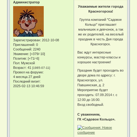
Администратор
Уважаемые жители города
Красногорска!
Группа компаний "Садовое
Кольцо" приглашает
мальчишек и девчонок, а так
же их родителей, на веселый
праздник в честь Дня города
Зарегистрирован
: 2012-10-08
Красногорск.
Приглашений:
0
Сообщений:
2240
Вас ждут интересные
Уважение:
[+379/-10]
конкурсы, мастер-классы и
Позитив:
[+71/-6]
хорошее настроение!
Пол:
Мужской
Возраст:
41
[1985-07-11]
Праздник будет проходить во
Провел на форуме:
дворе дома по адресу: г.
4 месяца 27 дней
Красногорск, ул.
Последний визит:
Павшинская, д. 2
2025-02-13 10:46:59
Мероприятие будет
проходить: 07.09.2014 г. с
12:00 до 16:00.
Вход свободный.
С уважением,
ГК «Садовое Кольцо».