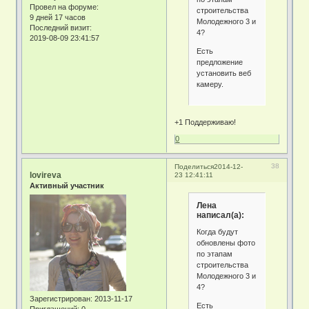
Провел на форуме:
строительства
9 дней 17 часов
Молодежного 3 и
Последний визит:
4?
2019-08-09 23:41:57
Есть
предложение
установить веб
камеру.
+1 Поддерживаю!
0
38
Поделиться
2014-12-
lovireva
23 12:41:11
Активный участник
Лена
написал(а):
Когда будут
обновлены фото
по этапам
строительства
Молодежного 3 и
4?
Зарегистрирован
: 2013-11-17
Есть
Приглашений:
0