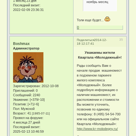
1 месяц 23 дня
ноябрь месяц
Последний визит:
2022-02-09 23:36:31
Толи еще будет...
0
35
Поделиться
2014-12-
Boshmax
18 12:17:41
Администратор
Уважаемы жители
Квартала «Молодежный»!
Рады сообщить Вам о
начале продаж машиномест
в подземном паркинге
жилого комплекса
«Молодежный». Более
Зарегистрирован
: 2012-10-08
подробную информацию о
Приглашений:
0
наличии машиномест, их
Сообщений:
2240
Уважение:
[+379/-10]
расположении и стоимости
Позитив:
[+71/-6]
Вы можете уточнить,
Пол:
Мужской
позвонив по единому
Возраст:
41
[1985-07-11]
телефону: 8 (495) 54-54-700
Провел на форуме:
или на официальном сайте
4 месяца 27 дней
Квартала «Молодежный»:
Последний визит:
http://www.kr-molodegny.ru/
2025-02-13 10:46:59