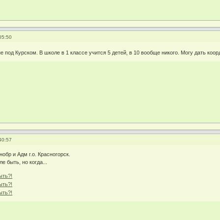
05:50
е под Курском. В школе в 1 классе учится 5 детей, в 10 вообще никого. Могу дать коо
40:57
обр и Адм г.о. Красногорск.
е быть, но когда...