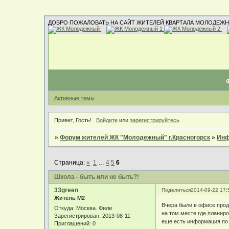
ДОБРО ПОЖАЛОВАТЬ НА САЙТ ЖИТЕЛЕЙ КВАРТАЛА МОЛОДЕЖН
Активные темы
Привет, Гость!
Войдите
или
зарегистрируйтесь
.
»
Форум жителей ЖК "Молодежный" г.Красногорск
»
Инф
Страница:
«
1
…
4
5
6
Школа - быть или не быть?!
33green
Поделиться
2014-09-22 17:
Житель М2
Вчера были в офисе про
Откуда:
Москва. Фили
на том месте где планиро
Зарегистрирован
: 2013-08-11
еще есть информация по 
Приглашений:
0