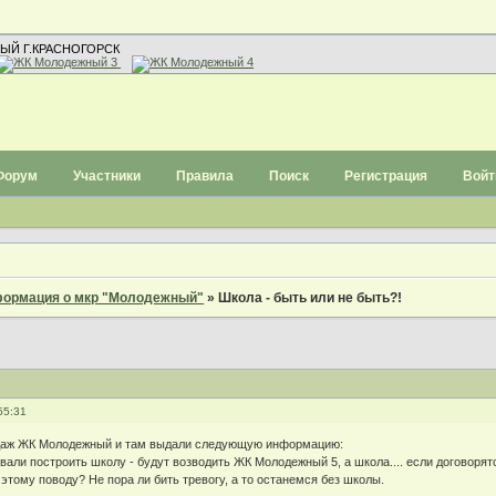
ЫЙ Г.КРАСНОГОРСК
Форум
Участники
Правила
Поиск
Регистрация
Войт
ормация о мкр "Молодежный"
»
Школа - быть или не быть?!
55:31
даж ЖК Молодежный и там выдали следующую информацию:
вали построить школу - будут возводить ЖК Молодежный 5, а школа.... если договорятс
этому поводу? Не пора ли бить тревогу, а то останемся без школы.