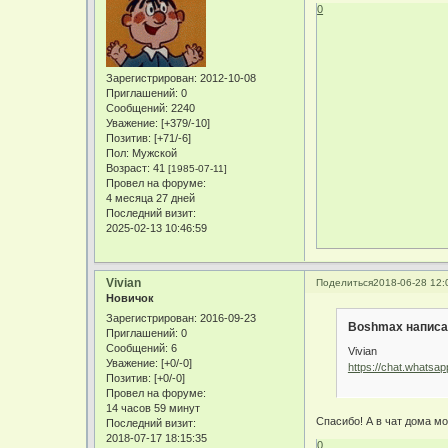
0
Зарегистрирован
: 2012-10-08
Приглашений:
0
Сообщений:
2240
Уважение:
[+379/-10]
Позитив:
[+71/-6]
Пол:
Мужской
Возраст:
41
[1985-07-11]
Провел на форуме:
4 месяца 27 дней
Последний визит:
2025-02-13 10:46:59
Vivian
Поделиться
2018-06-28 12:
Новичок
Зарегистрирован
: 2016-09-23
Boshmax написа
Приглашений:
0
Сообщений:
6
Vivian
Уважение:
[+0/-0]
https://chat.what
Позитив:
[+0/-0]
Провел на форуме:
14 часов 59 минут
Спасибо! А в чат дома м
Последний визит:
2018-07-17 18:15:35
0