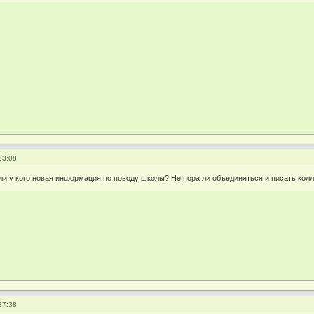
33:08
ли у кого новая информация по поводу школы? Не пора ли объединяться и писать кол
37:38