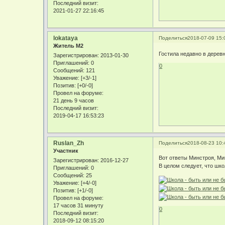
Последний визит:
2021-01-27 22:16:45
lokataya
Поделиться
2018-07-09 15:
Житель М2
Гостила недавно в деревн
Зарегистрирован
: 2013-01-30
Приглашений:
0
0
Сообщений:
121
Уважение:
[+3/-1]
Позитив:
[+0/-0]
Провел на форуме:
21 день 9 часов
Последний визит:
2019-04-17 16:53:23
Ruslan_Zh
Поделиться
2018-08-23 10:
Участник
Вот ответы Минстроя, Мин
Зарегистрирован
: 2016-12-27
В целом следует, что школ
Приглашений:
0
Сообщений:
25
Уважение:
[+4/-0]
Позитив:
[+1/-0]
Провел на форуме:
17 часов 31 минуту
0
Последний визит:
2018-09-12 08:15:20