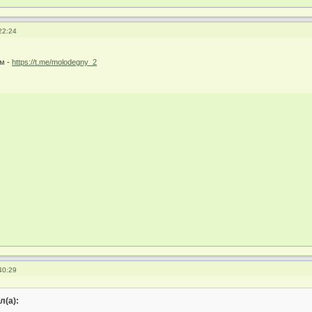
22:24
м -
https://t.me/molodegny_2
40:29
л(а):