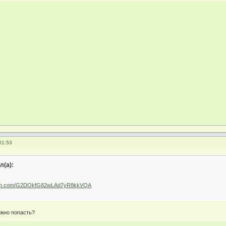
01:53
л(а):
sapp.com/G2DOkfG82wLAd7yR8kkVQA
ожно попасть?