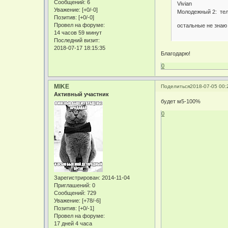
Сообщений:
6
Vivian
Уважение:
[+0/-0]
Молодежный 2: те
Позитив:
[+0/-0]
Провел на форуме:
остальные не знаю
14 часов 59 минут
Последний визит:
2018-07-17 18:15:35
Благодарю!
0
MIKE
Поделиться
2018-07-05 00:
Активный участник
будет м5-100%
0
Зарегистрирован
: 2014-11-04
Приглашений:
0
Сообщений:
729
Уважение:
[+78/-6]
Позитив:
[+0/-1]
Провел на форуме:
17 дней 4 часа