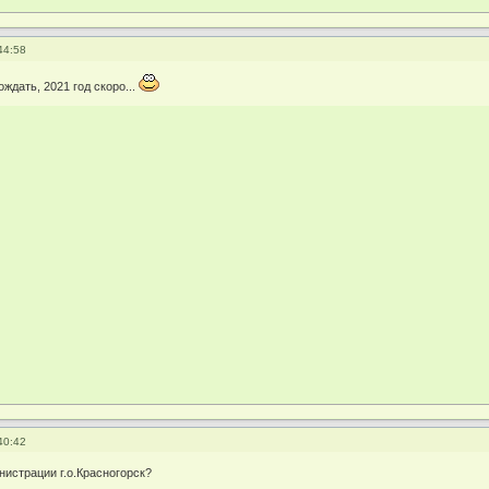
44:58
ждать, 2021 год скоро...
40:42
нистрации г.о.Красногорск?