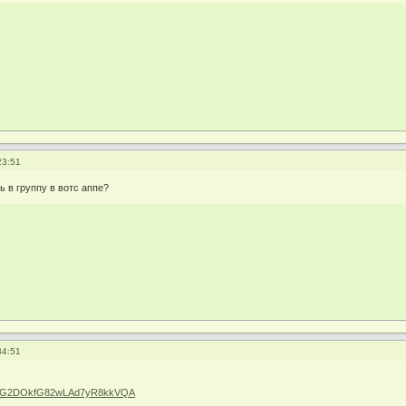
23:51
ь в группу в вотс аппе?
34:51
com/G2DOkfG82wLAd7yR8kkVQA