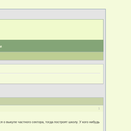
и
1
я о выкупе частного сектора, тогда построят школу. У кого нибудь