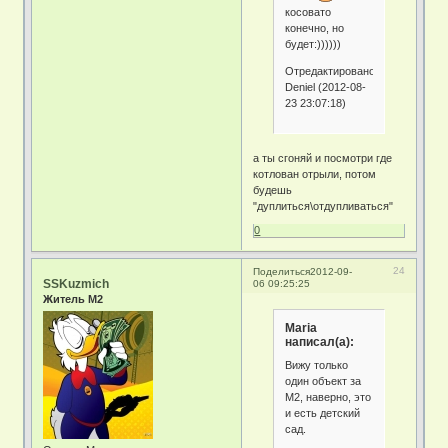
косовато
конечно, но
будет:))))))
Отредактировано
Deniel (2012-08-
23 23:07:18)
а ты сгоняй и посмотри где
котлован отрыли, потом
будешь
"дуплиться\отдупливаться"
0
24
Поделиться
2012-09-
SSKuzmich
06 09:25:25
Житель М2
Maria
написал(а):
Вижу только
один объект за
М2, наверно, это
и есть детский
сад.