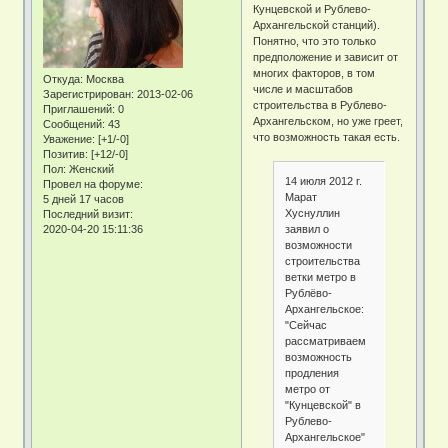
Кунцевской и Рублево-
Архангельской станций).
Понятно, что это только
предположение и зависит от
многих факторов, в том
Откуда:
Москва
числе и масштабов
Зарегистрирован
: 2013-02-06
строительства в Рублево-
Приглашений:
0
Архангельском, но уже греет,
Сообщений:
43
что возможность такая есть.
Уважение:
[+1/-0]
Позитив:
[+12/-0]
Пол:
Женский
14 июля 2012 г.
Провел на форуме:
Марат
5 дней 17 часов
Хуснуллин
Последний визит:
заявил о
2020-04-20 15:11:36
возможности
строительства
ветки метро в
Рублёво-
Архангельское:
"Сейчас
рассматриваем
возможность
продления
метро от
"Кунцевской" в
Рублево-
Архангельское"