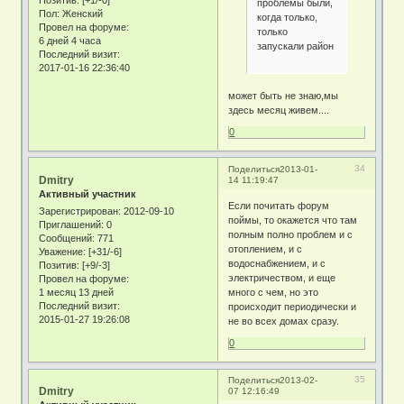
проблемы были,
Пол:
Женский
когда только,
Провел на форуме:
только
6 дней 4 часа
запускали район
Последний визит:
2017-01-16 22:36:40
может быть не знаю,мы
здесь месяц живем....
0
34
Поделиться
2013-01-
Dmitry
14 11:19:47
Активный участник
Если почитать форум
Зарегистрирован
: 2012-09-10
поймы, то окажется что там
Приглашений:
0
полным полно проблем и с
Сообщений:
771
отоплением, и с
Уважение:
[+31/-6]
водоснабжением, и с
Позитив:
[+9/-3]
электричеством, и еще
Провел на форуме:
1 месяц 13 дней
много с чем, но это
Последний визит:
происходит периодически и
2015-01-27 19:26:08
не во всех домах сразу.
0
35
Поделиться
2013-02-
Dmitry
07 12:16:49