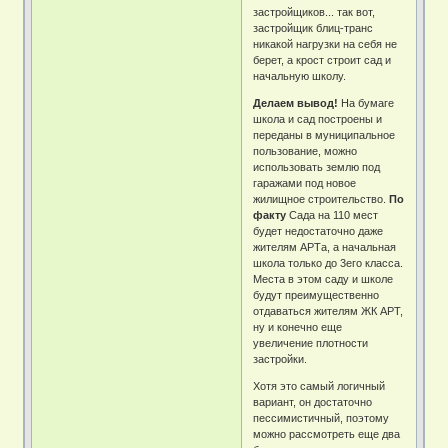
застройщиков... так вот,
застройщик блиц-транс
никакой нагрузки на себя не
берет, а крост строит сад и
начальную школу.
Делаем вывод!
На бумаге
школа и сад построены и
переданы в муниципальное
пользование, можно
использовать землю под
гаражами под новое
жилищное строительство.
По
факту
Сада на 110 мест
будет недостаточно даже
жителям АРТа, а начальная
школа только до 3его класса.
Места в этом саду и школе
будут преимущественно
отдаваться жителям ЖК АРТ,
ну и конечно еще
увеличение плотности
застройки.
Хотя это самый логичный
вариант, он достаточно
пессимистичный, поэтому
можно рассмотреть еще два