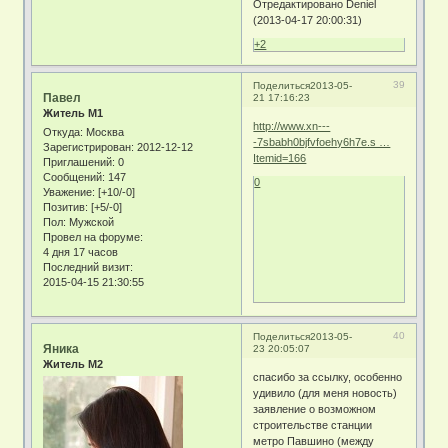
Отредактировано Deniel
(2013-04-17 20:00:31)
+2
39
Поделиться
2013-05-
Павел
21 17:16:23
Житель М1
http://www.xn---
Откуда:
Москва
-7sbabh0bjfvfoehy6h7e.s …
Зарегистрирован
: 2012-12-12
Itemid=166
Приглашений:
0
Сообщений:
147
0
Уважение:
[+10/-0]
Позитив:
[+5/-0]
Пол:
Мужской
Провел на форуме:
4 дня 17 часов
Последний визит:
2015-04-15 21:30:55
40
Поделиться
2013-05-
Яника
23 20:05:07
Житель М2
спасибо за ссылку, особенно
удивило (для меня новость)
заявление о возможном
строительстве станции
метро Павшино (между