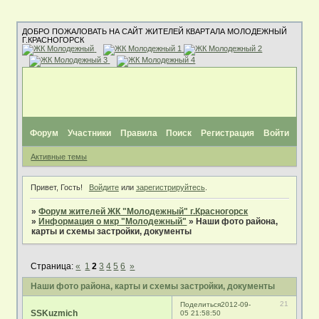
ДОБРО ПОЖАЛОВАТЬ НА САЙТ ЖИТЕЛЕЙ КВАРТАЛА МОЛОДЕЖНЫЙ
Г.КРАСНОГОРСК
Форум
Участники
Правила
Поиск
Регистрация
Войти
Активные темы
Привет, Гость!
Войдите
или
зарегистрируйтесь
.
»
Форум жителей ЖК "Молодежный" г.Красногорск
»
Информация о мкр "Молодежный"
»
Наши фото района,
карты и схемы застройки, документы
Страница:
«
1
2
3
4
5
6
»
Наши фото района, карты и схемы застройки, документы
21
Поделиться
2012-09-
SSKuzmich
05 21:58:50