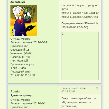
Житель М2
На нашем форуме В разделе
фото
http://s1.uploads.ru/i/8GOQf.jpg
http://s1.uploads.ru/i/qzr0Q.jpg
Отредактировано SSKuzmich
(2012-09-05 22:04:58)
0
Откуда:
Москва
Зарегистрирован
: 2012-08-24
Приглашений:
0
Сообщений:
18
Уважение:
[+0/-0]
Позитив:
[+1/-0]
Пол:
Мужской
Провел на форуме:
4 дня 2 часа
Последний визит:
2014-08-08 11:12:38
22
Поделиться
2012-09-
Admin
05 22:32:01
Администратор
Вижу только один объект за
Откуда:
Москва
М2, наверно, это и есть
Зарегистрирован
: 2012-04-11
детский сад.
Приглашений:
0