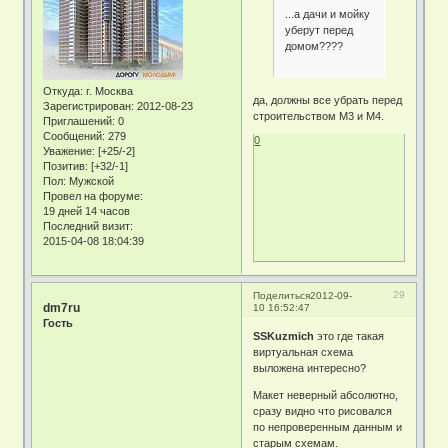
...а дачи и мойку
уберут перед
домом????
Откуда:
г. Москва
да, должны все убрать перед
Зарегистрирован
: 2012-08-23
строительством М3 и М4.
Приглашений:
0
Сообщений:
279
0
Уважение:
[+25/-2]
Позитив:
[+32/-1]
Пол:
Мужской
Провел на форуме:
19 дней 14 часов
Последний визит:
2015-04-08 18:04:39
29
Поделиться
2012-09-
dm7ru
10 16:52:47
Гость
SSKuzmich
это где такая
виртуальная схема
выложена интересно?
Макет неверный абсолютно,
сразу видно что рисовался
по непроверенным данным и
старым схемам.