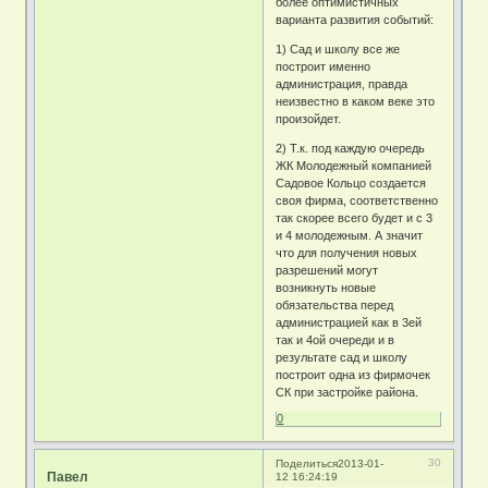
более оптимистичных
варианта развития событий:
1) Сад и школу все же
построит именно
администрация, правда
неизвестно в каком веке это
произойдет.
2) Т.к. под каждую очередь
ЖК Молодежный компанией
Садовое Кольцо создается
своя фирма, соответственно
так скорее всего будет и с 3
и 4 молодежным. А значит
что для получения новых
разрешений могут
возникнуть новые
обязательства перед
администрацией как в 3ей
так и 4ой очереди и в
результате сад и школу
построит одна из фирмочек
СК при застройке района.
0
30
Поделиться
2013-01-
Павел
12 16:24:19