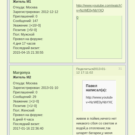
Житель М1
http://www.youtube.com/watch?
Откуда:
Москва
v=NzWE0yNbYXQ
Зарегистрирован
: 2012-12-12
Приглашений:
0
0
Сообщений:
147
Уважение:
[+10/-0]
Позитив:
[+5/-0]
Пол:
Мужской
Провел на форуме:
4 дня 17 часов
Последний визит:
2015-04-15 21:30:55
31
Поделиться
2013-01-
Margonya
12 17:11:02
Житель М2
Откуда:
Москва
Павел
Зарегистрирован
: 2013-01-10
написал(а):
Приглашений:
0
Сообщений:
29
http://www.youtube.com/watch?
Уважение:
[+1/-0]
v=NzWE0yNbYXQ
Позитив:
[+1/-0]
Пол:
Женский
Провел на форуме:
живем в пойме,ничего нет
6 дней 4 часа
никакого сбоя со светом и
Последний визит:
водой,а отопление,так
2017-01-16 22:36:40
шпарят батареи,у меня