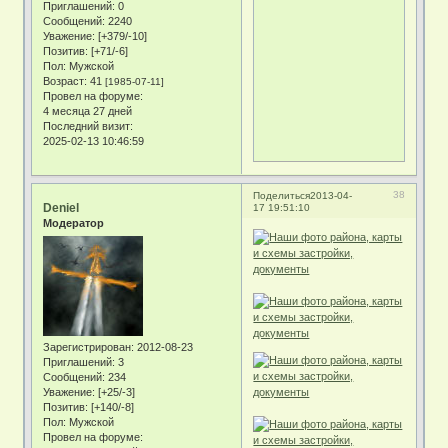
Приглашений:
0
Сообщений:
2240
Уважение:
[+379/-10]
Позитив:
[+71/-6]
Пол:
Мужской
Возраст:
41
[1985-07-11]
Провел на форуме:
4 месяца 27 дней
Последний визит:
2025-02-13 10:46:59
38
Поделиться
2013-04-
Deniel
17 19:51:10
Модератор
Зарегистрирован
: 2012-08-23
Приглашений:
3
Сообщений:
234
Уважение:
[+25/-3]
Позитив:
[+140/-8]
Пол:
Мужской
Провел на форуме: