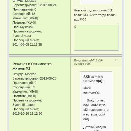
Откуда:
Москва
Зарегистрирован
: 2012-08-24
Приглашений:
0
Детский сад на схеме (К1)
Сообщений:
18
возле М3! А что тогда возле
Уважение:
[+0/-0]
нас????
Позитив:
[+1/-0]
0
Пол:
Мужской
Провел на форуме:
4 дня 2 часа
Последний визит:
2014-08-08 11:12:38
25
Поделиться
2012-09-
Реалист и Оптимистка
07 08:41:35
Житель М2
Откуда:
Москва
SSKuzmich
Зарегистрирован
: 2012-08-28
написал(а):
Приглашений:
0
Сообщений:
53
Maria
Уважение:
[+5/-0]
написал(а):
Позитив:
[+0/-0]
Вижу только
Провел на форуме:
3 дня 18 часов
один объект за
Последний визит:
М2, наверно, это
2015-10-16 12:12:30
и есть детский
сад.
Детский сад на