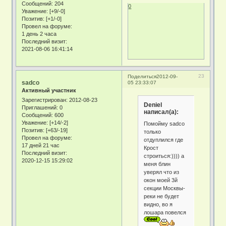
Сообщений:
204
0
Уважение:
[+9/-0]
Позитив:
[+1/-0]
Провел на форуме:
1 день 2 часа
Последний визит:
2021-08-06 16:41:14
23
Поделиться
2012-09-
sadco
05 23:33:07
Активный участник
Зарегистрирован
: 2012-08-23
Deniel
Приглашений:
0
написал(а):
Сообщений:
600
Уважение:
[+14/-2]
Помойму sadco
Позитив:
[+63/-19]
только
Провел на форуме:
отдуплился где
17 дней 21 час
Крост
Последний визит:
строиться:)))) а
2020-12-15 15:29:02
меня блин
уверял что из
окон моей 3й
секции Москвы-
реки не будет
видно, во я
лошара повелся