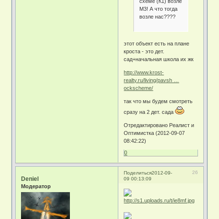
схеме (К1) возле
М3! А что тогда
возле нас????
этот объект есть на плане
кроста - это дет.
сад+начальная школа их жк
http://www.krost-
realty.ru/living/pavsh …
ockscheme/
так что мы будем смотреть
сразу на 2 дет. сада
Отредактировано Реалист и
Оптимистка (2012-09-07
08:42:22)
0
26
Поделиться
2012-09-
Deniel
09 00:13:09
Модератор