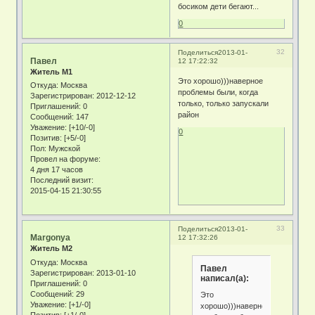
босиком дети бегают...
0
32
Поделиться
2013-01-
Павел
12 17:22:32
Житель М1
Это хорошо)))наверное
Откуда:
Москва
проблемы были, когда
Зарегистрирован
: 2012-12-12
только, только запускали
Приглашений:
0
район
Сообщений:
147
Уважение:
[+10/-0]
0
Позитив:
[+5/-0]
Пол:
Мужской
Провел на форуме:
4 дня 17 часов
Последний визит:
2015-04-15 21:30:55
33
Поделиться
2013-01-
Margonya
12 17:32:26
Житель М2
Откуда:
Москва
Павел
Зарегистрирован
: 2013-01-10
написал(а):
Приглашений:
0
Сообщений:
29
Это
Уважение:
[+1/-0]
хорошо)))наверное
Позитив:
[+1/-0]