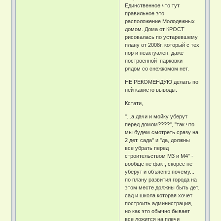
Единственное что тут
правильное это
расположение Молодежных
домом. Дома от КРОСТ
рисовалась по устаревшему
плану от 2008г. который с тех
пор и неактуален. даже
построенной парковки
рядом со снежкомом нет.
НЕ РЕКОМЕНДУЮ делать по
ней какието выводы.
Кстати,
"...а дачи и мойку уберут
перед домом????", "так что
мы будем смотреть сразу на
2 дет. сада" и "да, должны
все убрать перед
строительством М3 и М4" -
вообще не факт, скорее не
уберут и объясню почему...
по плану развития города на
этом месте должны быть дет.
сад и школа которая хочет
построить администрация,
но как это обычно бывает
все ложится на плечи