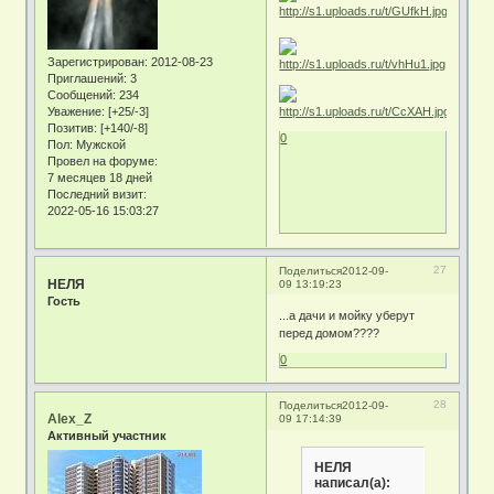
Зарегистрирован
: 2012-08-23
Приглашений:
3
Сообщений:
234
Уважение:
[+25/-3]
Позитив:
[+140/-8]
0
Пол:
Мужской
Провел на форуме:
7 месяцев 18 дней
Последний визит:
2022-05-16 15:03:27
27
Поделиться
2012-09-
НЕЛЯ
09 13:19:23
Гость
...а дачи и мойку уберут
перед домом????
0
28
Поделиться
2012-09-
Alex_Z
09 17:14:39
Активный участник
НЕЛЯ
написал(а):