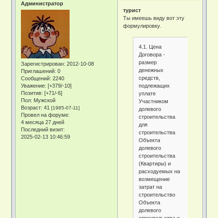
Администратор
турист
Ты имеешь виду вот эту
формулировку.
4.1. Цена
Договора -
размер
Зарегистрирован
: 2012-10-08
денежных
Приглашений:
0
средств,
Сообщений:
2240
Уважение:
[+379/-10]
подлежащих
Позитив:
[+71/-6]
уплате
Пол:
Мужской
Участником
Возраст:
41
[1985-07-11]
долевого
Провел на форуме:
строительства
4 месяца 27 дней
для
Последний визит:
строительства
2025-02-13 10:46:59
Объекта
долевого
строительства
(Квартиры) и
расходуемых на
возмещение
затрат на
строительство
Объекта
долевого