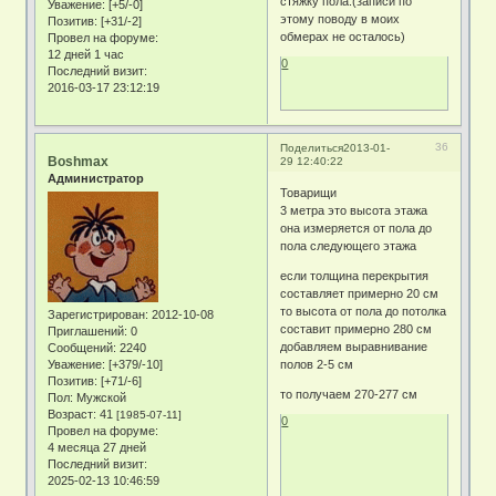
стяжку пола.(записи по
Уважение:
[+5/-0]
этому поводу в моих
Позитив:
[+31/-2]
обмерах не осталось)
Провел на форуме:
12 дней 1 час
0
Последний визит:
2016-03-17 23:12:19
36
Поделиться
2013-01-
Boshmax
29 12:40:22
Администратор
Товарищи
3 метра это высота этажа
она измеряется от пола до
пола следующего этажа
если толщина перекрытия
составляет примерно 20 см
то высота от пола до потолка
Зарегистрирован
: 2012-10-08
составит примерно 280 см
Приглашений:
0
добавляем выравнивание
Сообщений:
2240
Уважение:
[+379/-10]
полов 2-5 см
Позитив:
[+71/-6]
то получаем 270-277 см
Пол:
Мужской
Возраст:
41
[1985-07-11]
0
Провел на форуме:
4 месяца 27 дней
Последний визит:
2025-02-13 10:46:59