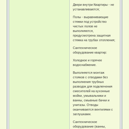
Двери внутри Квартиры - не
устанавливаются;
Полы - выравнивающие
стяжки под устройство
чистых полов не
выполняются,
предусмотрена защитная
стяжка на трубах отопления;
Сантехническое
оборудование квартир:
Холодное и горячее
водоснабжение.
Выполняется монтаж
стояков с отводами без
выполнения трубных
разводок для подключения
смесителей на кухонные
мойки, умывальники и
ванны, смывные бачки и
унитазы. Отводы
оканчиваются вентилями с
заглушками.
Сантехническое
оборудование (ванны,