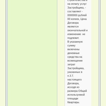
строительства и
на оплату услуг
Застройщика, -
составляет -
0000000 рублей
00 копеек, Цена
Договора
является
окончательной и
изменению не
подлежит.
В указанную
сумму
включены
денежные
средства на
возмещение
затрат
Застройщика,
указанных в
п.3.7.
настоящего
Договора,
исходя из
размера Общей
используемой
площади
Квартиры.