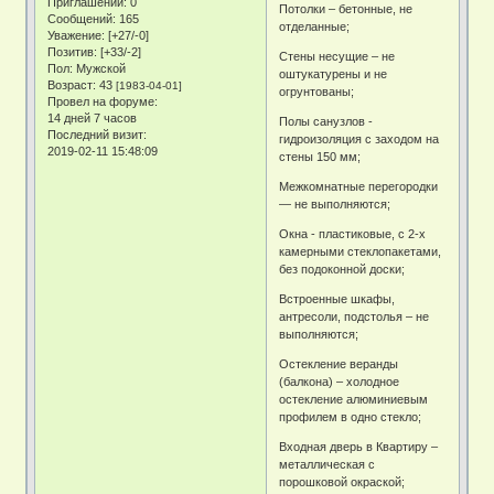
Приглашений:
0
Потолки – бетонные, не
Сообщений:
165
отделанные;
Уважение:
[+27/-0]
Позитив:
[+33/-2]
Стены несущие – не
Пол:
Мужской
оштукатурены и не
Возраст:
43
[1983-04-01]
огрунтованы;
Провел на форуме:
14 дней 7 часов
Полы санузлов -
Последний визит:
гидроизоляция с заходом на
2019-02-11 15:48:09
стены 150 мм;
Межкомнатные перегородки
— не выполняются;
Окна - пластиковые, с 2-х
камерными стеклопакетами,
без подоконной доски;
Встроенные шкафы,
антресоли, подстолья – не
выполняются;
Остекление веранды
(балкона) – холодное
остекление алюминиевым
профилем в одно стекло;
Входная дверь в Квартиру –
металлическая с
порошковой окраской;