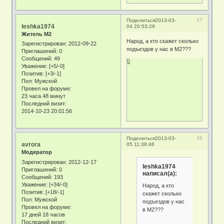
37
Поделиться
2013-03-
leshka1974
04 20:53:29
Житель М2
Народ, а кто скажет сколько
Зарегистрирован
: 2012-09-22
подъездов у нас в М2???
Приглашений:
0
Сообщений:
49
0
Уважение:
[+5/-0]
Позитив:
[+3/-1]
Пол:
Мужской
Провел на форуме:
23 часа 48 минут
Последний визит:
2014-10-23 20:01:56
38
Поделиться
2013-03-
avrora
05 11:38:46
Модератор
Зарегистрирован
: 2012-12-17
leshka1974
Приглашений:
0
написал(а):
Сообщений:
193
Уважение:
[+34/-0]
Народ, а кто
Позитив:
[+18/-1]
скажет сколько
Пол:
Мужской
подъездов у нас
Провел на форуме:
в М2???
17 дней 18 часов
Последний визит: