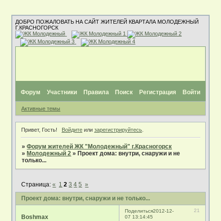
ДОБРО ПОЖАЛОВАТЬ НА САЙТ ЖИТЕЛЕЙ КВАРТАЛА МОЛОДЕЖНЫЙ
Г.КРАСНОГОРСК
Форум
Участники
Правила
Поиск
Регистрация
Войти
Активные темы
Привет, Гость!
Войдите
или
зарегистрируйтесь
.
»
Форум жителей ЖК "Молодежный" г.Красногорск
»
Молодежный 2
»
Проект дома: внутри, снаружи и не
только...
Страница:
«
1
2
3
4
5
»
Проект дома: внутри, снаружи и не только...
21
Поделиться
2012-12-
Boshmax
07 13:14:45