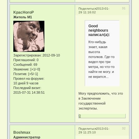
31
Поделиться
2013-01-
KpacHoroP
29 11:16:02
Житель М1
Good
neighbours
написал(а):
Кто-нибудь
знает, какая
высота
Зарегистрирован
: 2012-09-10
потолков. Где-то
Приглашений:
0
видел про три
Сообщений:
69
метра, но что-то
Уважение:
[+1/-0]
найти не могу. и
Позитив:
[+5/-1]
не верится...
Провел на форуме:
10 дней 9 часов
Последний визит:
2015-07-31 14:38:51
Могу предположить, что это
в Заключении
государственной
экспертизы.
0
32
Поделиться
2013-01-
Boshmax
29 11:25:10
Администратор