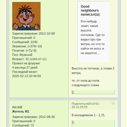
Good
neighbours
написал(а):
Кто-нибудь
знает, какая
высота
Зарегистрирован
: 2012-10-08
потолков. Где-то
Приглашений:
0
видел про три
Сообщений:
2240
метра, но что-то
Уважение:
[+379/-10]
найти не могу. и
Позитив:
[+71/-6]
не верится...
Пол:
Мужской
Возраст:
41
[1985-07-11]
Провел на форуме:
4 месяца 27 дней
Высота не потоков, а этажа 3
Последний визит:
метра.
2025-02-13 10:46:59
те. от пола до пола
следующего этажа
0
33
Поделиться
2013-01-
mr.sid
29 11:25:55
Житель М1
В молодежном 1 - 2,75.
Зарегистрирован
: 2012-08-30
Приглашений:
0
0
Сообщений:
72