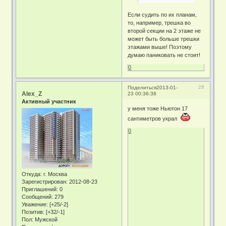
Если судить по их планам,
то, например, трешка во
второй секции на 2 этаже не
может быть больше трешки
этажами выше! Поэтому
думаю паниковать не стоит!
0
28
Поделиться
2013-01-
Alex_Z
23 00:36:38
Активный участник
у меня тоже Ньютон 17
сантиметров украл
0
Откуда:
г. Москва
Зарегистрирован
: 2012-08-23
Приглашений:
0
Сообщений:
279
Уважение:
[+25/-2]
Позитив:
[+32/-1]
Пол:
Мужской