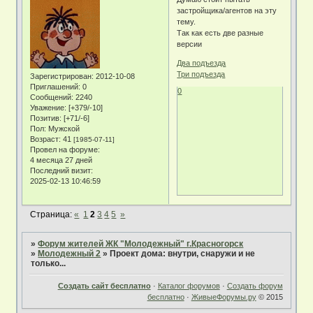
застройщика/агентов на эту
тему.
Так как есть две разные
версии
Два подъезда
Три подъезда
Зарегистрирован
: 2012-10-08
Приглашений:
0
0
Сообщений:
2240
Уважение:
[+379/-10]
Позитив:
[+71/-6]
Пол:
Мужской
Возраст:
41
[1985-07-11]
Провел на форуме:
4 месяца 27 дней
Последний визит:
2025-02-13 10:46:59
Страница:
«
1
2
3
4
5
»
»
Форум жителей ЖК "Молодежный" г.Красногорск
»
Молодежный 2
»
Проект дома: внутри, снаружи и не
только...
Создать сайт бесплатно
·
Каталог форумов
·
Создать форум
бесплатно
·
ЖивыеФорумы.ру
© 2015