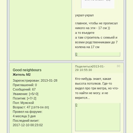
украл-украл
главное, чтобы не прописал
никого на эти - 17 см ))
а то въедите
а там строитель с семьей и
всеми родственниками до 7
колена на 17 см
0
30
Поделиться
2013-01-
Good neighbours
29 10:55:30
Житель М2
Кто-нибудь знает, какая
Зарегистрирован
: 2013-01-28
высота потолков. Где-то
Приглашений:
0
видел про три метра, но что-
Сообщений:
67
то найти не могу. и не
Уважение:
[+5/-0]
верится...
Позитив:
[+7/-2]
Пол:
Мужской
0
Возраст:
47
[1979-04-30]
Провел на форуме:
4 месяца 3 дня
Последний визит:
2017-12-10 00:23:02