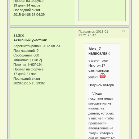
Провел на форуме:
19 дней 14 часов
Последний визит:
2015-04-08 18:04:39
29
Поделиться
2013-01-
sadco
23 21:25:47
Активный участник
Зарегистрирован
: 2012-08-23
Alex_Z
Приглашений:
0
написал(а):
Сообщений:
600
Уважение:
[+14/-2]
у меня тоже
Позитив:
[+63/-19]
Ньютон 17
Провел на форуме:
сантиметров
17 дней 21 час
украл
Последний визит:
2020-12-15 15:29:02
Подпись автора
"Люди
покупают вещи,
которые им не
нужны, на
деньги, которых
у них нет, чтобы
произвести
впечатление на
людей, которых
они не знают" (с)