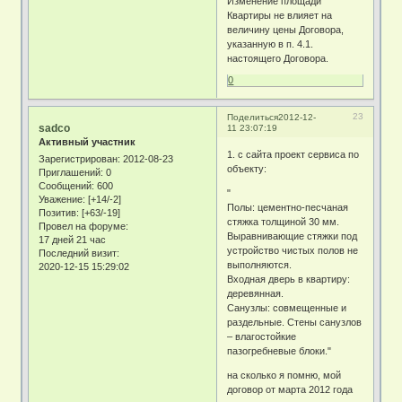
Изменение площади
Квартиры не влияет на
величину цены Договора,
указанную в п. 4.1.
настоящего Договора.
0
23
Поделиться
2012-12-
sadco
11 23:07:19
Активный участник
1. с сайта проект сервиса по
Зарегистрирован
: 2012-08-23
объекту:
Приглашений:
0
Сообщений:
600
"
Уважение:
[+14/-2]
Полы: цементно-песчаная
Позитив:
[+63/-19]
стяжка толщиной 30 мм.
Провел на форуме:
Выравнивающие стяжки под
17 дней 21 час
устройство чистых полов не
Последний визит:
выполняются.
2020-12-15 15:29:02
Входная дверь в квартиру:
деревянная.
Санузлы: совмещенные и
раздельные. Стены санузлов
– влагостойкие
пазогребневые блоки."
на сколько я помню, мой
договор от марта 2012 года