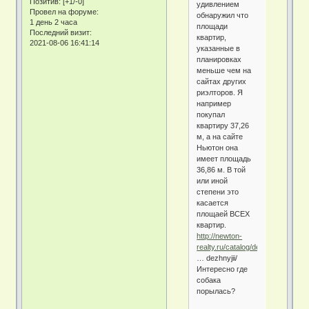
Позитив:
[+1/-0]
удивлением
Провел на форуме:
обнаружил что
1 день 2 часа
площади
Последний визит:
квартир,
2021-08-06 16:41:14
указанные в
планировках
меньше чем на
сайтах других
риэлторов. Я
например
покупал
квартиру 37,26
м, а на сайте
Ньютон она
имеет площадь
36,86 м. В той
или иной
степени это
касается
площаей ВСЕХ
квартир.
http://newton-
realty.ru/catalog/detail/
… dezhnyjii/
Интересно где
собака
порылась?