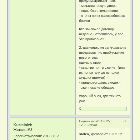
предусматривает таки:
- металлическую дверь
- полы без стяжки вовсе
- стены не из пазогребневых
блоков
Кто заключал договор
недавно - отзовитесь, у вас
это прописано?
2. давненько не заглядывал к
продавцом, но приближение
нового года
сделало свое:
- квартир почти уже нет (или
их попрятали до лучших/
худших времен)
- предновогодних скидок -
тоже, пока не обещают
хороший знак, для тех кто
уже
0
24
Поделиться
2012-12-
Kuzminich
12 08:36:40
Житель М2
sadco
, договор от 19.09.12
Зарегистрирован
: 2012-08-29