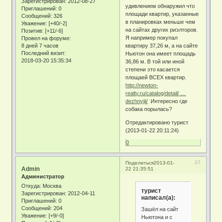
Зарегистрирован
: 2012-08-27
удивлением обнаружил что
Приглашений:
0
площади квартир, указанные
Сообщений:
326
в планировках меньше чем
Уважение:
[+40/-2]
на сайтах других риэлторов.
Позитив:
[+11/-6]
Я например покупал
Провел на форуме:
8 дней 7 часов
квартиру 37,26 м, а на сайте
Последний визит:
Ньютон она имеет площадь
2018-03-20 15:35:34
36,86 м. В той или иной
степени это касается
площаей ВСЕХ квартир.
http://newton-
realty.ru/catalog/detail/ …
dezhnyjii/
Интересно где
собака порылась?
Отредактировано турист
(2013-01-22 20:11:24)
0
27
Поделиться
2013-01-
Admin
22 21:35:51
Администратор
Откуда:
Москва
турист
Зарегистрирован
: 2012-04-11
написал(а):
Приглашений:
0
Сообщений:
204
Зашёл на сайт
Уважение:
[+9/-0]
Ньютона и с