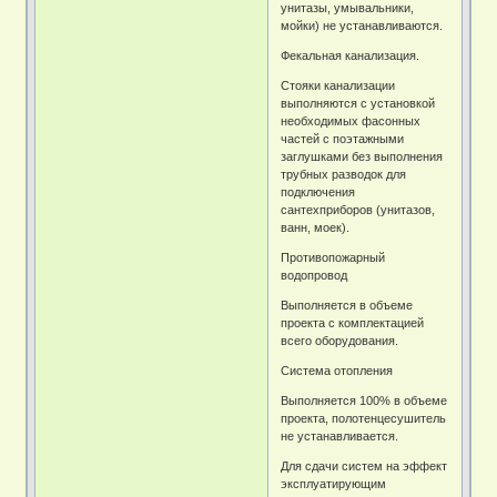
унитазы, умывальники,
мойки) не устанавливаются.
Фекальная канализация.
Стояки канализации
выполняются с установкой
необходимых фасонных
частей с поэтажными
заглушками без выполнения
трубных разводок для
подключения
сантехприборов (унитазов,
ванн, моек).
Противопожарный
водопровод
Выполняется в объеме
проекта с комплектацией
всего оборудования.
Система отопления
Выполняется 100% в объеме
проекта, полотенцесушитель
не устанавливается.
Для сдачи систем на эффект
эксплуатирующим