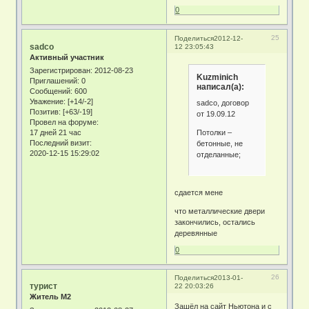
0
25
Поделиться
2012-12-
sadco
12 23:05:43
Активный участник
Зарегистрирован
: 2012-08-23
Kuzminich
Приглашений:
0
написал(а):
Сообщений:
600
Уважение:
[+14/-2]
sadco, договор
Позитив:
[+63/-19]
от 19.09.12
Провел на форуме:
Потолки –
17 дней 21 час
Последний визит:
бетонные, не
2020-12-15 15:29:02
отделанные;
сдается мене
что металлические двери
закончились, остались
деревянные
0
26
Поделиться
2013-01-
турист
22 20:03:26
Житель М2
Зашёл на сайт Ньютона и с