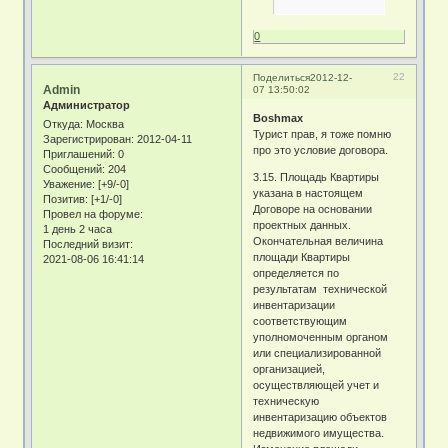
0
22
Поделиться
2012-12-
Admin
07 13:50:02
Администратор
Boshmax
Откуда:
Москва
Турист прав, я тоже помню
Зарегистрирован
: 2012-04-11
про это условие договора.
Приглашений:
0
Сообщений:
204
3.15. Площадь Квартиры
Уважение:
[+9/-0]
указана в настоящем
Позитив:
[+1/-0]
Договоре на основании
Провел на форуме:
проектных данных.
1 день 2 часа
Окончательная величина
Последний визит:
площади Квартиры
2021-08-06 16:41:14
определяется по
результатам технической
инвентаризации
соответствующим
уполномоченным органом
или специализированной
организацией,
осуществляющей учет и
техническую
инвентаризацию объектов
недвижимого имущества.