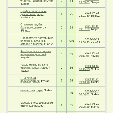
участка - делюсь опытом
0
54
19:05:01
Sleeps
Sleeps
Профессиональный
2025-07-23
дизайн интерьера
1
75
23:01:30
Ringo1
etolmacheff
Стальные трубы
2025-07-03
большого диаметра
0
38
19:57:29
Ringo1
Ringo1
Посоветуйте поставщика
2024-04-22
надежных бетонных
1
619
19:50:23
vimo23
смесей в Москве
kuor22
Как бороться с кротами
2024-04-16
на дачном участке?
0
85
09:11:06
neyete
neyete
Какую можно на даче
2024-04-07
сделать кaнализaцию?
0
36
10:45:33
Stefan
Stefan
ПВХ окна от
2024-03-29
3
74
производителя
Prorab
19:43:18
Hunter
ремонт квартиры
Stefan
2024-03-28
0
39
08:34:02
Stefan
Мебель в скандинавском
2024-03-20
1
65
стиле
DarinaLucu
00:25:29
Markiz