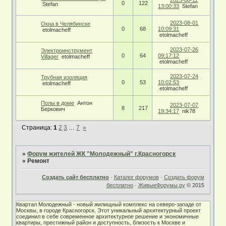
0
122
Stefan
13:00:33
Stefan
2023-08-01
Окна в Челябинске
0
68
10:09:31
etolmacheff
etolmacheff
2023-07-26
Электроинструмент
0
64
09:17:12
Villager
etolmacheff
etolmacheff
2023-07-24
Трубная изоляция
0
53
10:02:53
etolmacheff
etolmacheff
Полы в доме
Антон
2023-07-07
8
217
Беркович
19:34:17
nik78
Страница:
1
2
3
…
7
»
»
Форум жителей ЖК "Молодежный" г.Красногорск
»
Ремонт
Создать сайт бесплатно
·
Каталог форумов
·
Создать форум
бесплатно
·
ЖивыеФорумы.ру
© 2015
Квартал Молодежный - новый жилищный комплекс на северо-западе от
Москвы, в городе Красногорск. Этот уникальный архитектурный проект
соединил в себе современное архитектурное решение и экономичные
квартиры, престижный район и доступность, близость к Москве и