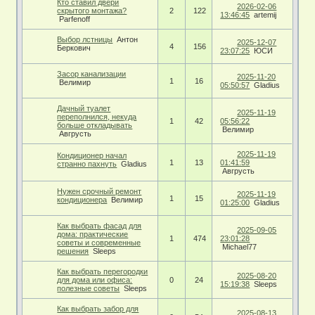
Кто ставил двери
2026-02-06
скрытого монтажа?
2
122
13:46:45
artemij
Parfenoff
Выбор лстницы
Антон
2025-12-07
4
156
Беркович
23:07:25
ЮСИ
Засор канализации
2025-11-20
1
16
Велимир
05:50:57
Gladius
Дачный туалет
2025-11-19
переполнился, некуда
1
42
05:56:22
больше откладывать
Велимир
Авгрусть
2025-11-19
Кондиционер начал
1
13
01:41:59
странно пахнуть
Gladius
Авгрусть
Нужен срочный ремонт
2025-11-19
1
15
кондиционера
Велимир
01:25:00
Gladius
Как выбрать фасад для
2025-09-05
дома: практические
1
474
23:01:28
советы и современные
Michael77
решения
Sleeps
Как выбрать перегородки
2025-08-20
для дома или офиса:
0
24
15:19:38
Sleeps
полезные советы
Sleeps
Как выбрать забор для
2025-08-13