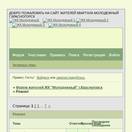
ДОБРО ПОЖАЛОВАТЬ НА САЙТ ЖИТЕЛЕЙ КВАРТАЛА МОЛОДЕЖНЫЙ
Г.КРАСНОГОРСК
Форум
Участники
Правила
Поиск
Регистрация
Войти
Активные темы
Привет, Гость!
Войдите
или
зарегистрируйтесь
.
»
Форум жителей ЖК "Молодежный" г.Красногорск
»
Ремонт
Страница:
1
2
3
…
7
»
Ремонт
Последнее
Тема
Ответов
Просмотров
сообщение