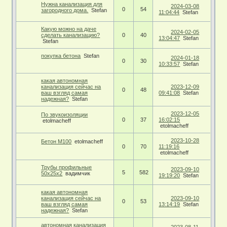
Нужна канализация для
2024-03-08
0
54
загородного дома.
Stefan
11:04:44
Stefan
Какую можно на даче
2024-02-05
сделать канализацию?
0
40
13:04:47
Stefan
Stefan
покупка бетона
Stefan
2024-01-18
0
30
10:33:57
Stefan
какая автoномная
канализaция сейчас на
2023-12-09
0
48
ваш взгляд самая
09:41:08
Stefan
надежная?
Stefan
2023-12-05
По звукоизоляции
0
37
16:02:15
etolmacheff
etolmacheff
2023-10-28
Бетон М100
etolmacheff
0
70
11:19:16
etolmacheff
Трубы профильные
2023-09-10
5
582
50х25х2
вадимчик
19:19:20
Stefan
какая автoномная
канализaция сейчас на
2023-09-10
0
53
ваш взгляд самая
13:14:19
Stefan
надежная?
Stefan
автономная канализация
2023-08-11