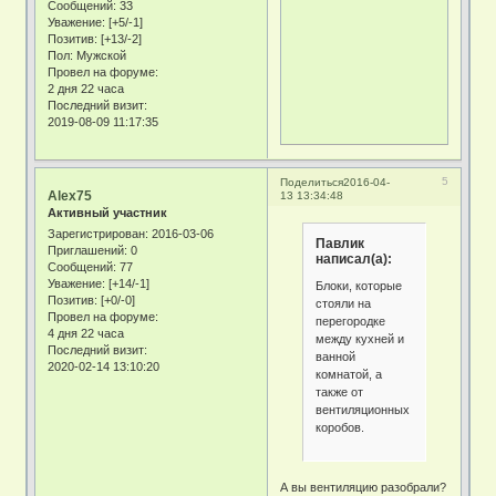
Сообщений:
33
Уважение:
[+5/-1]
Позитив:
[+13/-2]
Пол:
Мужской
Провел на форуме:
2 дня 22 часа
Последний визит:
2019-08-09 11:17:35
5
Поделиться
2016-04-
Alex75
13 13:34:48
Активный участник
Зарегистрирован
: 2016-03-06
Павлик
Приглашений:
0
написал(а):
Сообщений:
77
Уважение:
[+14/-1]
Блоки, которые
Позитив:
[+0/-0]
стояли на
Провел на форуме:
перегородке
4 дня 22 часа
между кухней и
Последний визит:
ванной
2020-02-14 13:10:20
комнатой, а
также от
вентиляционных
коробов.
А вы вентиляцию разобрали?