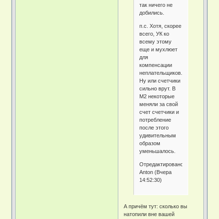
так ничего не
добились.
п.с. Хотя, скорее
всего, УК ко
всему этому
еще и мухлюет
для
компенсации
неплательщиков.
Ну или счетчики
сильно врут. В
М2 некоторые
меняли за свой
счет счетчики и
потребление
после этого
удивительным
образом
уменьшалось.
Отредактировано
Anton (Вчера
14:52:30)
А причём тут: сколько вы
натопили вне вашей