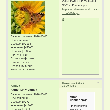
ОФИЦИАЛЬНЫЕ ТАРИФЫ
ЖКУ в г.Красногорск:
http://gorodkrasnogorsk.ru/tarify/tarif
… a-2016-god
0
Зарегистрирован
: 2016-03-03
Приглашений:
0
Сообщений:
214
Уважение:
[+55/-3]
Позитив:
[+38/-4]
Пол:
Женский
Провел на форуме:
5 дней 13 часов
Последний визит:
2022-12-19 21:18:41
46
Поделиться
2016-04-
Alex75
13 09:49:52
Активный участник
Зарегистрирован
: 2016-03-06
Anton
Приглашений:
0
написал(а):
Сообщений:
77
Уважение:
[+14/-1]
Подогрев хсв -
Позитив:
[+0/-0]
это ваша