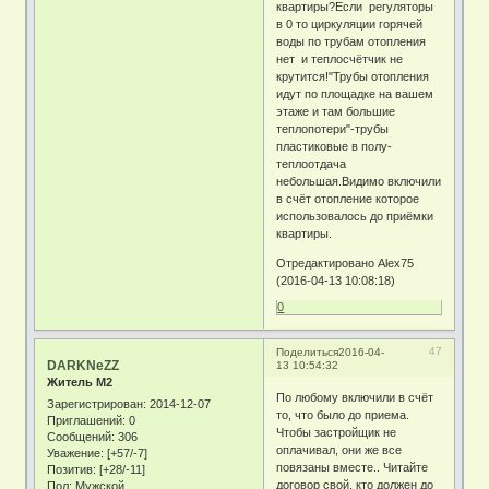
квартиры?Если регуляторы
в 0 то циркуляции горячей
воды по трубам отопления
нет и теплосчётчик не
крутится!"Трубы отопления
идут по площадке на вашем
этаже и там большие
теплопотери"-трубы
пластиковые в полу-
теплоотдача
небольшая.Видимо включили
в счёт отопление которое
использовалось до приёмки
квартиры.
Отредактировано Alex75
(2016-04-13 10:08:18)
0
47
Поделиться
2016-04-
DARKNeZZ
13 10:54:32
Житель М2
По любому включили в счёт
Зарегистрирован
: 2014-12-07
то, что было до приема.
Приглашений:
0
Чтобы застройщик не
Сообщений:
306
оплачивал, они же все
Уважение:
[+57/-7]
повязаны вместе.. Читайте
Позитив:
[+28/-11]
договор свой, кто должен до
Пол:
Мужской