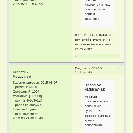
2025-02-13 10:46:59
находится в тех.
помещении в
общем
коридоре.
не стоит отказываться от
вентилей в туалете. Не
вызывать же все время
сантехника.
0
56
Поделиться
2016-04-
rabbitd12
13 16:43:46
Модератор
Зарегистрирован
: 2015-08-07
Boshmax
Приглашений:
0
написал(а):
Сообщений:
1034
Уважение:
[+139/-8]
не стоит
Позитив:
[+103/-12]
отказываться от
Провел на форуме:
вентилей в
1 месяц 15 дней
туалете. Не
Последний визит:
вызывать же все
2023-06-21 08:19:43
время
сантехника.