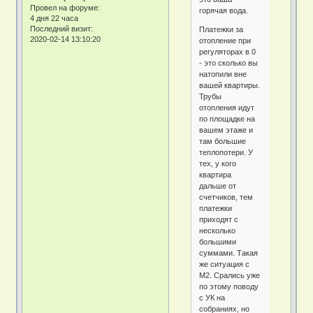
Провел на форуме:
горячая вода.
4 дня 22 часа
Последний визит:
Платежки за
2020-02-14 13:10:20
отопление при
регуляторах в 0
- это сколько вы
натопили вне
вашей квартиры.
Трубы
отопления идут
по площадке на
вашем этаже и
там большие
теплопотери. У
тех, у кого
квартира
дальше от
счетчиков, тем
платежки
приходят с
несколько
большими
суммами. Такая
же ситуация с
М2. Срались уже
по этому поводу
с УК на
собраниях, но