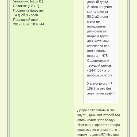
Уважение:
[+16/-11]
добрый день!
Позитив:
[+79/-2]
Я тоже получил
Провел на форуме:
квитанцию за
14 дней 9 часов
50,2 м2 и она
Последний визит:
меня не
2017-03-20 18:43:44
порадовала
дописали за
подъем груза -
400, хотя мои
строители всё
оплачивали
охрана - 475
Содержание и
текущий ремонт
- 2444,85 - это
вообще за что ?
У меня итого - 7
109,7, и это без
электричества((((
Добро пожаловать в "наш
клуб"..)))Мы вот второй год
оплачиваем этот воздух!!!
Нам очень нравится графа-
содержание и ремонт,это в
новом то доме!!!)))Что они