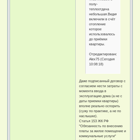
полу-
теплоотдача
небольшая.Видимо
включили в счёт
отопление
которое
использовалось
до приёмки
квартиры.
Отредактировано
Alex75 (Сегодня
10:08:18)
Даже подписанный договор с
согласием нести затраты с
момента ввода в
эксплуатацию дома (а не с
даты приемки квартиры)
вполне реально оспорить
(сужу по практике, а не по
наслышке).
Статья 153 ЖК РФ
"Обязанность по внесению
платы за жилое помещение и
коммунальные услуги"