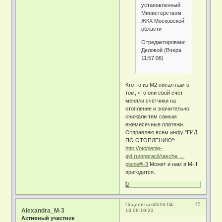
установленный
Министерством
ЖКХ Московской
области
Отредактировано
Деловой (Вчера
11:57:06)
Кто-то из М2 писал нам о
том, что они свой счёт
меняли счётчики на
отопление и значительно
снижали тем самым
ежемесячные платежи.
Отправляю всем инфу "ГИД
ПО ОТОПЛЕНИЮ":
http://otoplenie-
gid.ru/operacii/rasche …
plenie#i-3
Может и нам в М-III
пригодится.
0
45
Поделиться
2016-04-
Alexandra_M-3
13 08:19:23
Активный участник