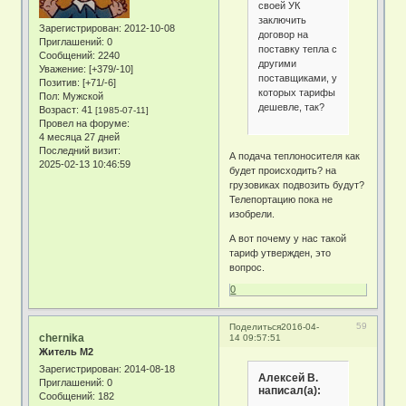
своей УК
заключить
Зарегистрирован
: 2012-10-08
договор на
Приглашений:
0
поставку тепла с
Сообщений:
2240
другими
Уважение:
[+379/-10]
поставщиками, у
Позитив:
[+71/-6]
которых тарифы
Пол:
Мужской
дешевле, так?
Возраст:
41
[1985-07-11]
Провел на форуме:
4 месяца 27 дней
Последний визит:
А подача теплоносителя как
2025-02-13 10:46:59
будет происходить? на
грузовиках подвозить будут?
Телепортацию пока не
изобрели.
А вот почему у нас такой
тариф утвержден, это
вопрос.
0
59
Поделиться
2016-04-
chernika
14 09:57:51
Житель М2
Зарегистрирован
: 2014-08-18
Алексей В.
Приглашений:
0
написал(а):
Сообщений:
182