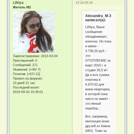
LINiya
13 14:25:19
Житель М2
Alexandra_M-3
написал(а):
LINiya, Ваше
сообщение
обнадёживает,
конечно. Но пока
я имею -
4.738,20 руб. -
это
Зарегистрирован
: 2013-03-04
ОТОПЛЕНИЕ за
Приглашений:
0
Сообщений:
271
март 2016 г. в
Уважение:
[+45/-7]
студии 26,5 м².
Позитив:
[+67/-12]
Да и вся сумма
Провел на форуме:
платежа в
10 дней 21 час
6.670.62 для
Последний визит:
мини-квартирки,
2019-09-02 15:39:01
в которой пока
никто не живёт -
это явный
перебор...
Вот, например,
квитанция моих
друзей из Химок
(МО). Тоже за