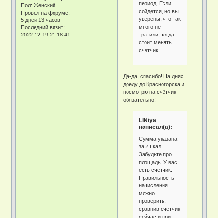
период. Если
Пол:
Женский
сойдется, но вы
Провел на форуме:
уверены, что так
5 дней 13 часов
много не
Последний визит:
тратили, тогда
2022-12-19 21:18:41
стоит менять
счетчик.
Да-да, спасибо! На днях
доеду до Красногорска и
посмотрю на счётчик
обязательно!
LINiya
написал(а):
Сумма указана
за 2 Гкал.
Забудьте про
площадь. У вас
есть счетчик.
Правильность
начисления
можно
проверить,
сравнив счетчик
сейчас и при