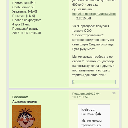
дешевле на 300, а где-то и на
Приглашений:
0
600 руб. - это уже
Сообщений:
50
существенно!
Уважение:
[+1/-0]
http://ktc.mosreg.ru/upload/iblock/b21/
Позитив:
[+1/-0]
… 2.2015.pdf
Провел на форуме:
4 дня 21 час
УК "Образцово" покупает
Последний визит:
тепло у ООО
2017-11-05 13:46:48
"Проектстройальянс",
которое входит во всю ту же
сеть фирм Садового кольца.
Рука руку моет.
Мы же можем требовать со
своей УК заключить договор
на поставку тепла с другими
поставщиками, у которых
тарифы дешевле, так?
0
58
Поделиться
2016-04-
Boshmax
13 17:37:52
Администратор
lovireva
написал(а):
Мы же можем
требовать со