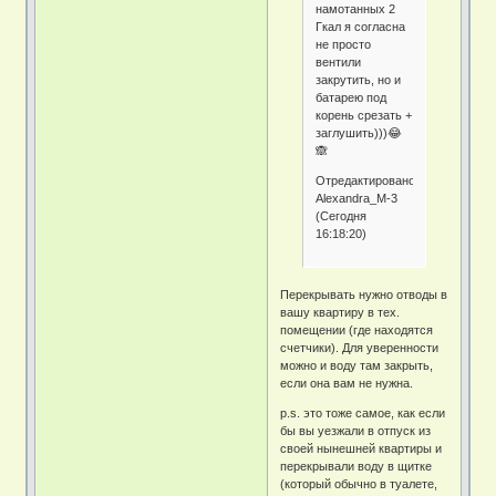
намотанных 2
Гкал я согласна
не просто
вентили
закрутить, но и
батарею под
корень срезать +
заглушить)))😂
🙈
Отредактировано
Alexandra_M-3
(Сегодня
16:18:20)
Перекрывать нужно отводы в
вашу квартиру в тех.
помещении (где находятся
счетчики). Для уверенности
можно и воду там закрыть,
если она вам не нужна.
p.s. это тоже самое, как если
бы вы уезжали в отпуск из
своей нынешней квартиры и
перекрывали воду в щитке
(который обычно в туалете,