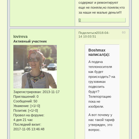
содержат и ремонтируют
еще не поняли,но поняли,что
за наши не малые деньги!!!
0
60
Поделиться
2016-04-
lovireva
14 10:03:51
Активный участник
Boshmax
написал(а):
А подача
теплоносителя
как будет
происходить? на
грузовиках
подвозить
будут?
Зарегистрирован
: 2013-11-17
Телепортацию
Приглашений:
0
Сообщений:
50
пока не
Уважение:
[+1/-0]
изобрели.
Позитив:
[+1/-0]
А вот почему у
Провел на форуме:
нас такой тариф
4 дня 21 час
Последний визит:
утвержден, это
2017-11-05 13:46:48
вопрос.