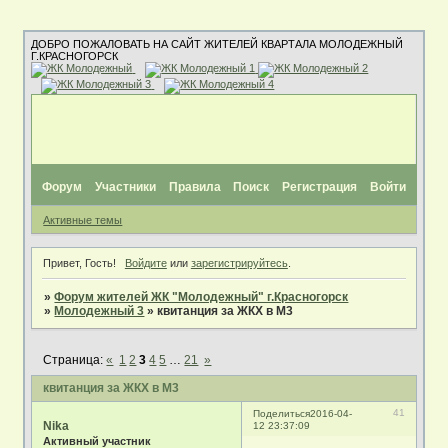
ДОБРО ПОЖАЛОВАТЬ НА САЙТ ЖИТЕЛЕЙ КВАРТАЛА МОЛОДЕЖНЫЙ
Г.КРАСНОГОРСК
Форум
Участники
Правила
Поиск
Регистрация
Войти
Активные темы
Привет, Гость!
Войдите
или
зарегистрируйтесь
.
»
Форум жителей ЖК "Молодежный" г.Красногорск
»
Молодежный 3
»
квитанция за ЖКХ в М3
Страница:
«
1
2
3
4
5
…
21
»
квитанция за ЖКХ в М3
41
Поделиться
2016-04-
Nika
12 23:37:09
Активный участник