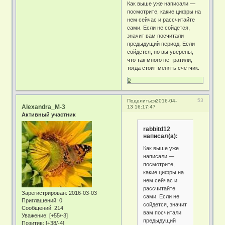
Как выше уже написали —
посмотрите, какие цифры на
нем сейчас и рассчитайте
сами. Если не сойдется,
значит вам посчитали
предыдущий период. Если
сойдется, но вы уверены,
что так много не тратили,
тогда стоит менять счетчик.
0
53
Поделиться
2016-04-
Alexandra_M-3
13 16:17:47
Активный участник
rabbitd12
написал(а):
Как выше уже
написали —
посмотрите,
какие цифры на
нем сейчас и
рассчитайте
Зарегистрирован
: 2016-03-03
сами. Если не
Приглашений:
0
сойдется, значит
Сообщений:
214
вам посчитали
Уважение:
[+55/-3]
предыдущий
Позитив:
[+38/-4]