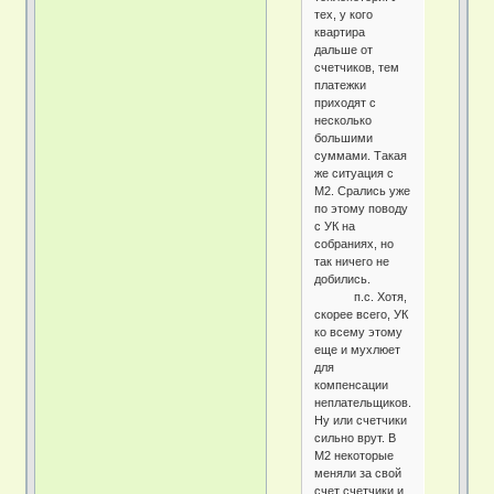
тех, у кого
квартира
дальше от
счетчиков, тем
платежки
приходят с
несколько
большими
суммами. Такая
же ситуация с
М2. Срались уже
по этому поводу
с УК на
собраниях, но
так ничего не
добились.
п.с. Хотя,
скорее всего, УК
ко всему этому
еще и мухлюет
для
компенсации
неплательщиков.
Ну или счетчики
сильно врут. В
М2 некоторые
меняли за свой
счет счетчики и