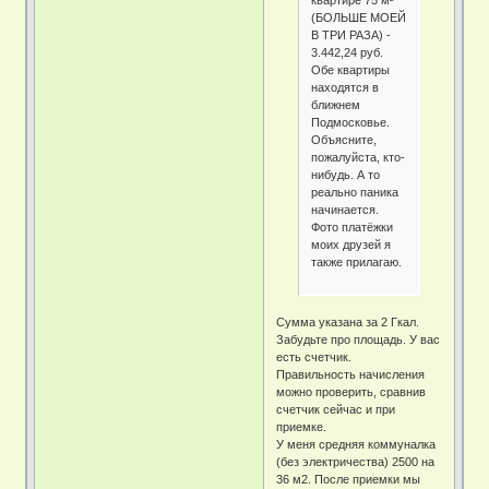
квартире 75 м²
(БОЛЬШЕ МОЕЙ
В ТРИ РАЗА) -
3.442,24 руб.
Обе квартиры
находятся в
ближнем
Подмосковье.
Объясните,
пожалуйста, кто-
нибудь. А то
реально паника
начинается.
Фото платёжки
моих друзей я
также прилагаю.
Сумма указана за 2 Гкал.
Забудьте про площадь. У вас
есть счетчик.
Правильность начисления
можно проверить, сравнив
счетчик сейчас и при
приемке.
У меня средняя коммуналка
(без электричества) 2500 на
36 м2. После приемки мы