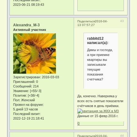
Последний визит:
2023-06-21 08:19:43
43
Поделиться
2016-04-
Alexandra_M-3
13 07:57:27
Активный участник
rabbitd12
написал(а):
Дамы и господа,
а при приемке
квартиры вы
записывали
текущие
показания
Зарегистрирован
: 2016-03-03
счетчика?
Приглашений:
0
Сообщений:
214
Уважение:
[+55/-3]
Позитив:
[+38/-4]
Да, конечно. Наверняка у
Пол:
Женский
всех есть снятые показатели
Провел на форуме:
счётчиков в день приёмки.
5 дней 13 часов
Последний визит:
Данные от 15 февр.2016 г.
2022-12-19 21:18:41
0
44
Поделиться
2016-04-