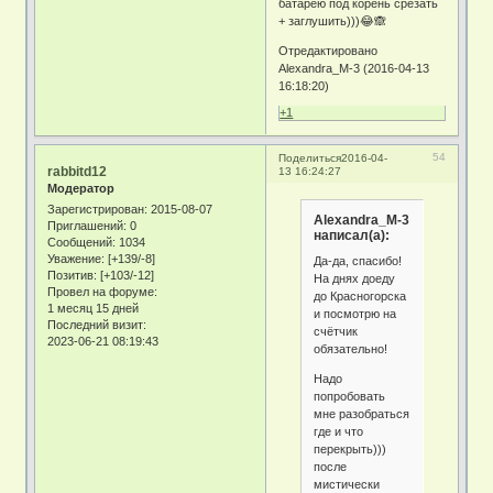
батарею под корень срезать
+ заглушить)))😂🙈
Отредактировано
Alexandra_M-3 (2016-04-13
16:18:20)
+1
54
Поделиться
2016-04-
rabbitd12
13 16:24:27
Модератор
Зарегистрирован
: 2015-08-07
Alexandra_M-3
Приглашений:
0
написал(а):
Сообщений:
1034
Уважение:
[+139/-8]
Да-да, спасибо!
Позитив:
[+103/-12]
На днях доеду
Провел на форуме:
до Красногорска
1 месяц 15 дней
и посмотрю на
Последний визит:
счётчик
2023-06-21 08:19:43
обязательно!
Надо
попробовать
мне разобраться
где и что
перекрыть)))
после
мистически