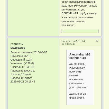
сразу перекрыли вентили в
квартире. Не убрали на ноль
регуляторы, а тупо
ПЕРЕКРЫЛИ трубу у входа.
У нас вопросов по сумме
отопления, пока не
возникало.
0
52
Поделиться
2016-04-
rabbitd12
13 14:55:49
Модератор
Зарегистрирован
: 2015-08-07
Alexandra_M-3
Приглашений:
0
написал(а):
Сообщений:
1034
Уважение:
[+139/-8]
Да, конечно.
Позитив:
[+103/-12]
Наверняка у
Провел на форуме:
всех есть
1 месяц 15 дней
снятые
Последний визит:
показатели
2023-06-21 08:19:43
счётчиков в
день приёмки.
Данные от 15
февр.2016 г.