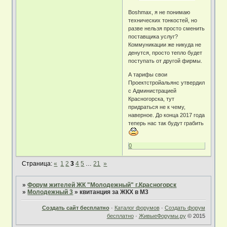
Boshmax, я не понимаю
технических тонкостей, но
разве нельзя просто сменить
поставщика услуг?
Коммуникации же никуда не
денутся, просто тепло будет
поступать от другой фирмы.
А тарифы свои
Проектстройальянс утвердил
с Администрацией
Красногорска, тут
придраться не к чему,
наверное. До конца 2017 года
теперь нас так будут грабить
0
Страница:
«
1
2
3
4
5
…
21
»
»
Форум жителей ЖК "Молодежный" г.Красногорск
»
Молодежный 3
»
квитанция за ЖКХ в М3
Создать сайт бесплатно
·
Каталог форумов
·
Создать форум
бесплатно
·
ЖивыеФорумы.ру
© 2015