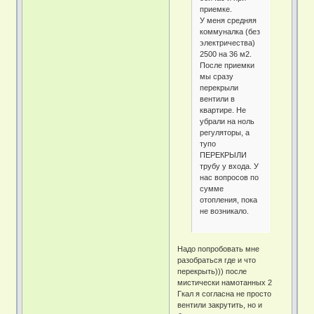
приемке.
У меня средняя
коммуналка (без
электричества)
2500 на 36 м2.
После приемки
мы сразу
перекрыли
вентили в
квартире. Не
убрали на ноль
регуляторы, а
тупо
ПЕРЕКРЫЛИ
трубу у входа. У
нас вопросов по
сумме
отопления, пока
не возникало.
Надо попробовать мне
разобраться где и что
перекрыть))) после
мистически намотанных 2
Гкал я согласна не просто
вентили закрутить, но и