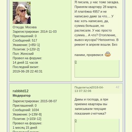
Я писала, у нас тоже загадка.
Приняли квартиру 28 марта.
И платёжка 4957 и не
написано даже за что.... У
вас хоть написано, да,
сумма большая, но
Откуда:
Москва
расписали. У нас просто
Зарегистрирован
: 2014-11-03
сумма... А что? Отопление,
Приглашений:
0
вывоз мусора? Непонятно. В
Сообщений:
517
ремонт в апреле вошли. Без
Уважение:
[+85/-1]
Позитив:
[+120/-2]
Пол:
Женский
паники, прорвемся
Провел на форуме:
0
14 дней 11 часов
Последний визит:
2019-06-28 22:40:31
42
Поделиться
2016-04-
rabbitd12
13 07:32:06
Модератор
Дамы и господа, а при
Зарегистрирован
: 2015-08-07
приемке квартиры вы
Приглашений:
0
записывали текущие
Сообщений:
1034
показания счетчика?
Уважение:
[+139/-8]
Позитив:
[+103/-12]
0
Провел на форуме:
1 месяц 15 дней