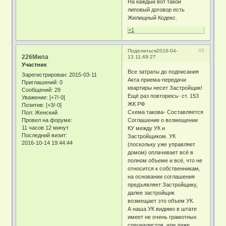
На каждый вот такой
липовый договор есть
Жилищный Кодекс.
+1
49
Поделиться
2016-04-
226Мила
13 11:49:27
Участник
Все затраты до подписания
Зарегистрирован
: 2015-03-11
Акта приема-передачи
Приглашений:
0
квартиры несет Застройщик!
Сообщений:
29
Ещё раз повторюсь- ст. 153
Уважение:
[+7/-0]
ЖК РФ
Позитив:
[+3/-0]
Схема такова- Составляется
Пол:
Женский
Провел на форуме:
Соглашение о возмещении
11 часов 12 минут
КУ между УК и
Последний визит:
Застройщиком. УК
2016-10-14 19:44:44
(поскольку уже управляет
домом) оплачивает всё в
полном объеме и всё, что не
относится к собственникам,
на основании соглашения
предъявляет Застройщику,
далее застройщик
возмещает это объем УК.
А наша УК видимо в штате
имеет не очень грамотных
специалистов, или даже