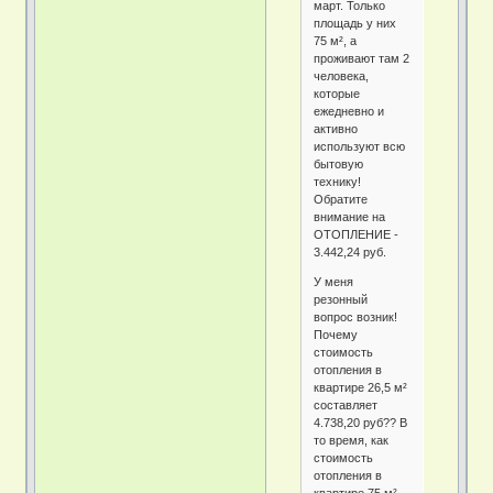
март. Только
площадь у них
75 м², а
проживают там 2
человека,
которые
ежедневно и
активно
используют всю
бытовую
технику!
Обратите
внимание на
ОТОПЛЕНИЕ -
3.442,24 руб.
У меня
резонный
вопрос возник!
Почему
стоимость
отопления в
квартире 26,5 м²
составляет
4.738,20 руб?? В
то время, как
стоимость
отопления в