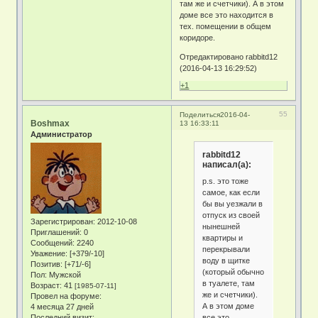
там же и счетчики). А в этом
доме все это находится в
тех. помещении в общем
коридоре.
Отредактировано rabbitd12
(2016-04-13 16:29:52)
+1
55
Поделиться
2016-04-
Boshmax
13 16:33:11
Администратор
rabbitd12
написал(а):
p.s. это тоже
самое, как если
бы вы уезжали в
отпуск из своей
Зарегистрирован
: 2012-10-08
нынешней
Приглашений:
0
квартиры и
Сообщений:
2240
перекрывали
Уважение:
[+379/-10]
воду в щитке
Позитив:
[+71/-6]
(который обычно
Пол:
Мужской
в туалете, там
Возраст:
41
[1985-07-11]
же и счетчики).
Провел на форуме:
А в этом доме
4 месяца 27 дней
все это
Последний визит: