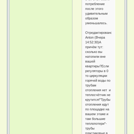
потребление
после этого
удивительным
образом
уменьшалось.
Отредактировано
Anton (Вчера
14:52:30)А
причём тут:
сколько вы
натопили вне
вашей
квартиры?Если
регуляторы в 0
то циркуляции
горячей воды по
трубам
отопления нет и
теплосчётчик не
крутится!"Трубы
отопления идут
по площадке на
вашем этаже и
там большие
теплопотери"-
трубы
пластиковые в