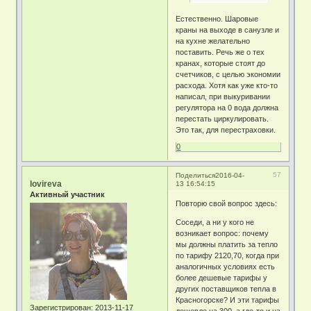
Естественно. Шаровые
краны на выходе в санузле и
на кухне желательно
поставить. Речь же о тех
кранах, которые стоят до
счетчиков, с целью экономии
расхода. Хотя как уже кто-то
написал, при выкуривании
регулятора на 0 вода должна
перестать циркулировать.
Это так, для перестраховки.
0
57
Поделиться
2016-04-
lovireva
13 16:54:15
Активный участник
Повторю свой вопрос здесь:
Соседи, а ни у кого не
возникает вопрос: почему
мы должны платить за тепло
по тарифу 2120,70, когда при
аналогичных условиях есть
более дешевые тарифы у
других поставщиков тепла в
Красногорске? И эти тарифы
Зарегистрирован
: 2013-11-17