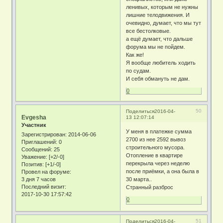
ленивых, которым не нужны
лишние телодвижения. И
очевидно, думает, что мы тут
все бестолковые.
а ещё думает, что дальше
форума мы не пойдем.
Как же!
Я вообще любитель ходить
по судам.
И себя обмануть не дам.
0
50
Поделиться
2016-04-
Evgesha
13 12:07:14
Участник
У меня в платежке сумма
Зарегистрирован
: 2014-06-06
2700 из нее 2592 вывоз
Приглашений:
0
строительного мусора.
Сообщений:
25
Отопление в квартире
Уважение:
[+2/-0]
перекрыла через неделю
Позитив:
[+1/-0]
после приёмки, а она была в
Провел на форуме:
3 дня 7 часов
30 марта..
Последний визит:
Странный разброс
2017-10-30 17:57:42
0
51
Поделиться
2016-04-