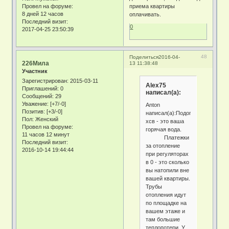
Провел на форуме:
приема квартиры
8 дней 12 часов
оплачивать.
Последний визит:
0
2017-04-25 23:50:39
48
Поделиться
2016-04-
226Мила
13 11:38:48
Участник
Зарегистрирован
: 2015-03-11
Alex75
Приглашений:
0
написал(а):
Сообщений:
29
Уважение:
[+7/-0]
Anton
Позитив:
[+3/-0]
написал(а):Подогрев
Пол:
Женский
хсв - это ваша
Провел на форуме:
горячая вода.
11 часов 12 минут
Платежки
Последний визит:
за отопление
2016-10-14 19:44:44
при регуляторах
в 0 - это сколько
вы натопили вне
вашей квартиры.
Трубы
отопления идут
по площадке на
вашем этаже и
там большие
теплопотери. У