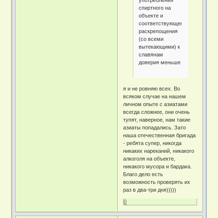
употребления
спиртного на
объекте и
соответствующего
раскрепощения
(со всеми
вытекающими) к
славянам
доверия меньше
я и не ровняю всех. Во
всяком случае на нашем
личном опыте с азиатами
всегда сложнее, они очень
тупят, наверное, нам такие
азиаты попадались. Зато
наша отечественная бригада
- ребята супер, никогда
никаких нареканий, никакого
алкоголя на объекте,
никакого мусора и бардака.
Благо дело есть
возможность проверять их
раз в два-три дня)))))
0