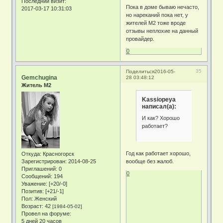
Последний визит:
Пока в доме бываю нечасто,
2017-03-17 10:31:03
но нареканий пока нет, у
жителей М2 тоже вроде
отзывы неплохие на данный
провайдер.
0
35
Поделиться
2016-05-
Gemchugina
28 03:48:12
Житель М2
Kassiopeya
написал(а):
И как? Хорошо
работает?
Год как работает хорошо,
Откуда:
Красногорск
Зарегистрирован
: 2014-08-25
вообще без жалоб.
Приглашений:
0
0
Сообщений:
194
Уважение:
[+20/-0]
Позитив:
[+21/-1]
Пол:
Женский
Возраст:
42
[1984-05-02]
Провел на форуме:
5 дней 20 часов