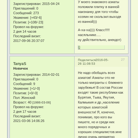
У моего знакомого азиаты
Зарегистрирован
: 2015-04-24
положили плитку в ванной
Приглашений:
0
наизнанку для того чтобы
Сообщений:
273
хозяин не скользил выходя
Уважение:
[+43/-6]
из ванной)))
Позитив:
[+108/-23]
Провел на форуме:
А-ха-ха)))) Класс!!!!!
2 дня 14 часов
насяльнике.....
Последний визит:
ну действительно, анекдот)
2017-09-06 20:37:07
0
27
Поделиться
2016-05-
TanyaS
26 11:08:53
Новичок
Не надо обобщать всех
Зарегистрирован
: 2014-02-01
азиатов! Азиаты-это не
Приглашений:
0
только мигранты с ближнего
Сообщений:
9
зарубежья! В состав России
Уважение:
[+1/-0]
входят такие республики как
Позитив:
[+0/-0]
Бурятия, Тыва, Якутия,
Пол:
Женский
Возраст:
40
Калмыкия и др.,население
[1986-03-06]
Провел на форуме:
которых азиатской
2 дня 17 часов
внешности! Я, конечно,
Последний визит:
понимаю, про кого вы
2021-03-06 14:06:26
пишете, но и среди них
много порядочных и
хороших специалистов.мне
лично очень неприятно