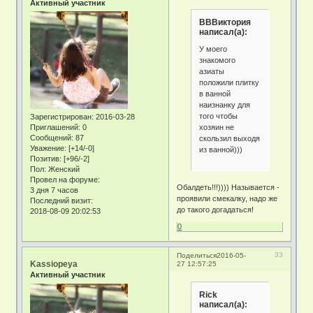
Активный участник
ВВВиктория
написал(а):
У моего
знакомого
азиаты
положили плитку
в ванной
наизнанку для
того чтобы
Зарегистрирован
: 2016-03-28
хозяин не
Приглашений:
0
Сообщений:
87
скользил выходя
Уважение:
[+14/-0]
из ванной)))
Позитив:
[+96/-2]
Пол:
Женский
Провел на форуме:
Обалдеть!!!)))) Называется -
3 дня 7 часов
проявили смекалку, надо же
Последний визит:
до такого догадаться!
2018-08-09 20:02:53
0
33
Поделиться
2016-05-
Kassiopeya
27 12:57:25
Активный участник
Rick
написал(а):