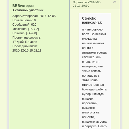
25
Поделиться
2016-05-
ВВВиктория
25 17:20:50
Активный участник
Зарегистрирован
: 2014-12-05
Ctrelokc
Приглашений:
0
написал(а):
Сообщений:
620
Уважение:
[+52/-2]
я и не ровняю
Позитив:
[+47/-0]
всех. Во всяком
Провел на форуме:
случае на
17 дней 11 часов
нашем личном
Последний визит:
опыте с
2020-12-15 19:52:11
азиатами всегда
сложнее, они
очень тупят,
наверное, нам
такие азиаты
попадались.
Зато наша
отечественная
бригада - ребята
супер, никогда
никаких
нареканий,
никакого
алкоголя на
объекте,
никакого мусора
и бардака. Благо