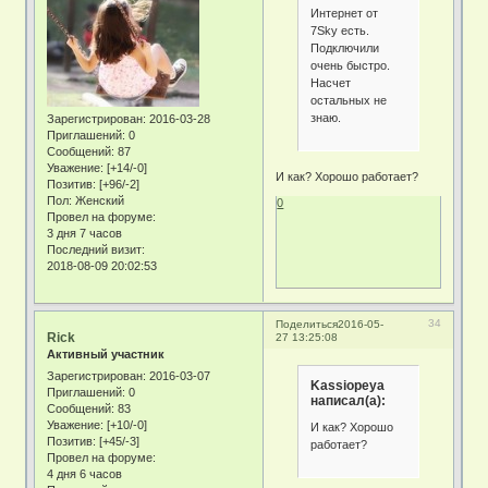
Интернет от
7Sky есть.
Подключили
очень быстро.
Насчет
остальных не
знаю.
Зарегистрирован
: 2016-03-28
Приглашений:
0
Сообщений:
87
Уважение:
[+14/-0]
И как? Хорошо работает?
Позитив:
[+96/-2]
Пол:
Женский
0
Провел на форуме:
3 дня 7 часов
Последний визит:
2018-08-09 20:02:53
34
Поделиться
2016-05-
Rick
27 13:25:08
Активный участник
Зарегистрирован
: 2016-03-07
Kassiopeya
Приглашений:
0
написал(а):
Сообщений:
83
Уважение:
[+10/-0]
И как? Хорошо
Позитив:
[+45/-3]
работает?
Провел на форуме:
4 дня 6 часов