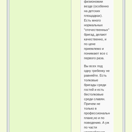
физиономии
везде (особенно
на детских
площадках).
Есть много
нормальных
"отечественных"
бригад, делают
качественно, и
по цене
приемлемо и
понимают все с
первого раза.
Вы всех под
одну гребенку не
равняйте. Есть
толковые
бригады среди
гостей и есть
бестолковые
среди славян.
Причем не
только в
профессиональном
плане,но и по
поведению. А уж
по части