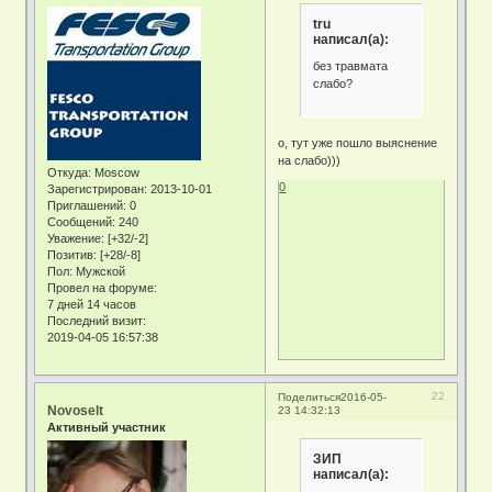
tru
написал(а):
без травмата
слабо?
о, тут уже пошло выяснение
на слабо)))
Откуда:
Moscow
0
Зарегистрирован
: 2013-10-01
Приглашений:
0
Сообщений:
240
Уважение:
[+32/-2]
Позитив:
[+28/-8]
Пол:
Мужской
Провел на форуме:
7 дней 14 часов
Последний визит:
2019-04-05 16:57:38
22
Поделиться
2016-05-
Novoselt
23 14:32:13
Активный участник
ЗИП
написал(а):