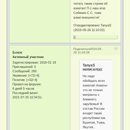
читать такие строки об
азиатах! П.с.наш мэр
Собянин С.С. тоже
азиат.внешности!
Отредактировано TanyaS
(2016-05-26 11:10:02)
0
28
Поделиться
2016-05-
Бомж
26 11:43:28
Активный участник
Зарегистрирован
: 2016-01-18
TanyaS
Приглашений:
0
написал(а):
Сообщений:
260
Уважение:
[+72/-9]
Не надо
Позитив:
[+32/-4]
обобщать всех
Провел на форуме:
азиатов! Азиаты-
6 дней 5 часов
это не только
Последний визит:
мигранты с
2021-07-25 10:34:51
ближнего
зарубежья! В
состав России
входят такие
республики как
Бурятия, Тыва,
Якутия,