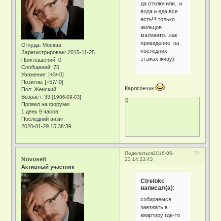
да отключили.. и
вода и еда все
есть!!! только
жильцов
маловато...как
привидение на
Откуда:
Москва
последних
Зарегистрирован
: 2015-11-25
этажах живу)
Приглашений:
0
Сообщений:
75
Уважение:
[+3/-0]
Позитив:
[+57/-0]
Карлсончик
Пол:
Женский
Возраст:
39
[1986-09-03]
0
Провел на форуме:
1 день 9 часов
Последний визит:
2020-01-29 15:38:39
23
Поделиться
2016-05-
Novoselt
23 14:33:43
Активный участник
Ctrelokc
написал(а):
собираемся
заезжать в
квартиру где-то