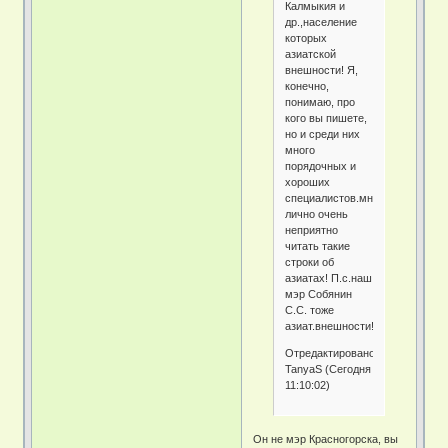
Калмыкия и
др.,население
которых
азиатской
внешности! Я,
конечно,
понимаю, про
кого вы пишете,
но и среди них
много
порядочных и
хороших
специалистов.мне
лично очень
неприятно
читать такие
строки об
азиатах! П.с.наш
мэр Собянин
С.С. тоже
азиат.внешности!
Отредактировано
TanyaS (Сегодня
11:10:02)
Он не мэр Красногорска, вы