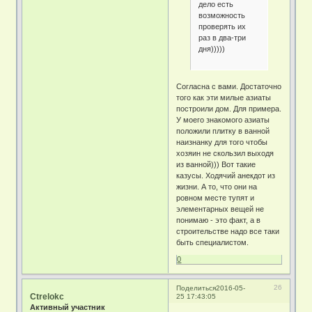
дело есть
возможность
проверять их
раз в два-три
дня)))))
Согласна с вами. Достаточно
того как эти милые азиаты
построили дом. Для примера.
У моего знакомого азиаты
положили плитку в ванной
наизнанку для того чтобы
хозяин не скользил выходя
из ванной))) Вот такие
казусы. Ходячий анекдот из
жизни. А то, что они на
ровном месте тупят и
элементарных вещей не
понимаю - это факт, а в
строительстве надо все таки
быть специалистом.
0
26
Поделиться
2016-05-
Ctrelokc
25 17:43:05
Активный участник