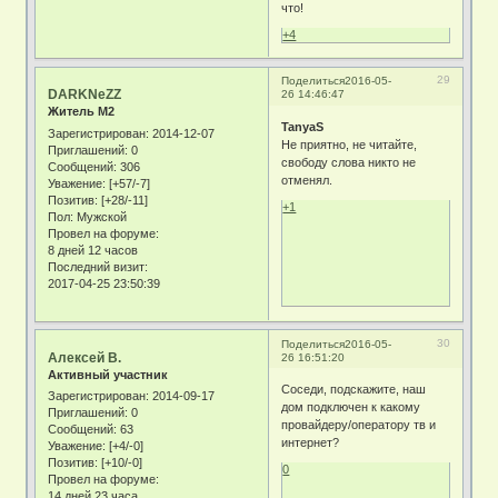
что!
+4
29
Поделиться
2016-05-
DARKNeZZ
26 14:46:47
Житель М2
TanyaS
Зарегистрирован
: 2014-12-07
Не приятно, не читайте,
Приглашений:
0
свободу слова никто не
Сообщений:
306
отменял.
Уважение:
[+57/-7]
Позитив:
[+28/-11]
+1
Пол:
Мужской
Провел на форуме:
8 дней 12 часов
Последний визит:
2017-04-25 23:50:39
30
Поделиться
2016-05-
Алексей В.
26 16:51:20
Активный участник
Соседи, подскажите, наш
Зарегистрирован
: 2014-09-17
дом подключен к какому
Приглашений:
0
провайдеру/оператору тв и
Сообщений:
63
интернет?
Уважение:
[+4/-0]
Позитив:
[+10/-0]
0
Провел на форуме:
14 дней 23 часа