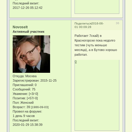
Последний визит:
2017-12-26 05:12:42
36
Поделиться
2016-06-
Novoselt
01 00:09:28
Активный участник
Работает 7скай) в
Красногорске пока недолго
тестим (чуть меньше
месяца), а в Бутово хорошо
работал.
0
Откуда:
Москва
Зарегистрирован
: 2015-11-25
Приглашений:
0
Сообщений:
75
Уважение:
[+3/-0]
Позитив:
[+57/-0]
Пол:
Женский
Возраст:
39
[1986-09-03]
Провел на форуме:
1 день 9 часов
Последний визит:
2020-01-29 15:38:39