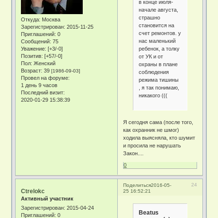
в конце июля-
начале августа,
страшно
Откуда:
Москва
становится на
Зарегистрирован
: 2015-11-25
счет ремонтов. у
Приглашений:
0
нас маленький
Сообщений:
75
ребенок, а толку
Уважение:
[+3/-0]
Позитив:
[+57/-0]
от УК и от
Пол:
Женский
охраны в плане
Возраст:
39
[1986-09-03]
соблюдения
Провел на форуме:
режима тишины
1 день 9 часов
, я так понимаю,
Последний визит:
никакого (((
2020-01-29 15:38:39
Я сегодня сама (после того,
как охранник не шмог)
ходила выясняла, кто шумит
и просила не нарушать
Закон....
0
24
Поделиться
2016-05-
Ctrelokc
25 16:52:21
Активный участник
Зарегистрирован
: 2015-04-24
Beatus
Приглашений:
0