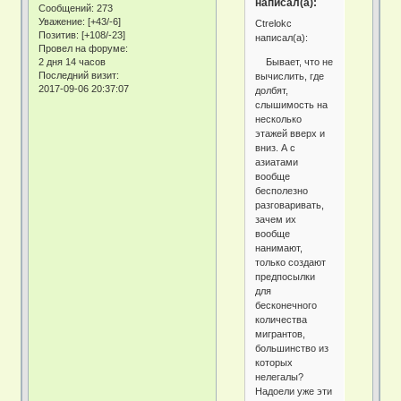
написал(а):
Сообщений:
273
Уважение:
[+43/-6]
Ctrelokc
Позитив:
[+108/-23]
написал(а):
Провел на форуме:
Бывает, что не
2 дня 14 часов
Последний визит:
вычислить, где
2017-09-06 20:37:07
долбят,
слышимость на
несколько
этажей вверх и
вниз. А с
азиатами
вообще
бесполезно
разговаривать,
зачем их
вообще
нанимают,
только создают
предпосылки
для
бесконечного
количества
мигрантов,
большинство из
которых
нелегалы?
Надоели уже эти