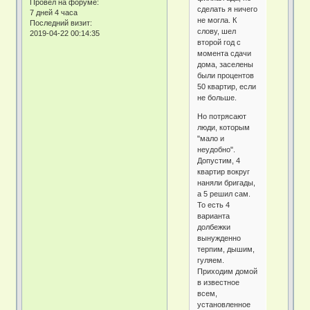
Провел на форуме:
сделать я ничего
7 дней 4 часа
не могла. К
Последний визит:
слову, шел
2019-04-22 00:14:35
второй год с
момента сдачи
дома, заселены
были процентов
50 квартир, если
не больше.
Но потрясают
люди, которым
"мало и
неудобно".
Допустим, 4
квартир вокруг
наняли бригады,
а 5 решил сам.
То есть 4
варианта
долбежки
вынужденно
терпим, дышим,
гуляем.
Приходим домой
в известное
всем,
установленное