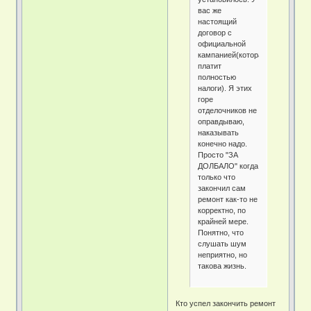
вас же
настоящий
договор с
официальной
кампанией(которая
платит
полностью
налоги). Я этих
горе
отделочников не
оправдываю,
наказывать
конечно надо.
Просто "ЗА
ДОЛБАЛО" когда
только что
закончил сам
ремонт как-то не
корректно, по
крайней мере.
Понятно, что
слушать шум
неприятно, но
такова жизнь.
Кто успел закончить ремонт