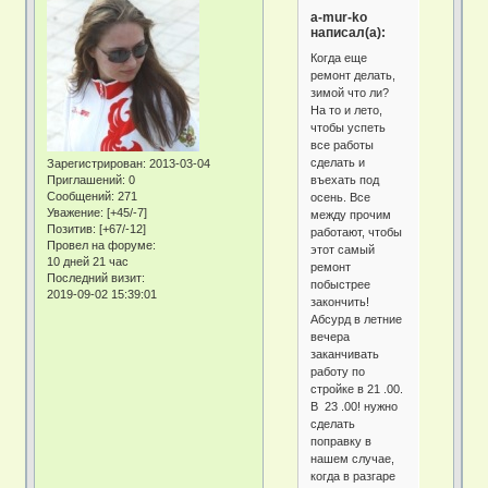
a-mur-ko
написал(а):
Когда еще
ремонт делать,
зимой что ли?
На то и лето,
чтобы успеть
все работы
сделать и
Зарегистрирован
: 2013-03-04
въехать под
Приглашений:
0
Сообщений:
271
осень. Все
Уважение:
[+45/-7]
между прочим
Позитив:
[+67/-12]
работают, чтобы
Провел на форуме:
этот самый
10 дней 21 час
ремонт
Последний визит:
побыстрее
2019-09-02 15:39:01
закончить!
Абсурд в летние
вечера
заканчивать
работу по
стройке в 21 .00.
В 23 .00! нужно
сделать
поправку в
нашем случае,
когда в разгаре