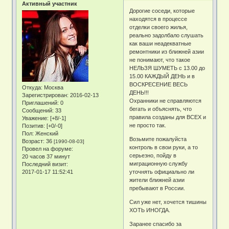
Активный участник
Дорогие соседи, которые
находятся в процессе
отделки своего жилья,
реально задолбало слушать
как ваши неадекватные
ремонтники из ближней азии
не понимают, что такое
НЕЛЬЗЯ ШУМЕТЬ с 13.00 до
15.00 КАЖДЫЙ ДЕНЬ и в
ВОСКРЕСЕНИЕ ВЕСЬ
Откуда:
Москва
ДЕНЬ!!!
Зарегистрирован
: 2016-02-13
Охранники не справляются
Приглашений:
0
бегать и объяснять, что
Сообщений:
33
правила созданы для ВСЕХ и
Уважение:
[+8/-1]
не просто так.
Позитив:
[+0/-0]
Пол:
Женский
Возьмите пожалуйста
Возраст:
36
[1990-08-03]
контроль в свои руки, а то
Провел на форуме:
серьезно, пойду в
20 часов 37 минут
миграционную службу
Последний визит:
2017-01-17 11:52:41
уточнять официально ли
жители ближней азии
пребывают в России.
Сил уже нет, хочется тишины
ХОТЬ ИНОГДА.
Заранее спасибо за