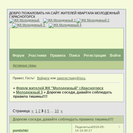
ДОБРО ПОЖАЛОВАТЬ НА САЙТ ЖИТЕЛЕЙ КВАРТАЛА МОЛОДЕЖНЫЙ
Г.КРАСНОГОРСК
Форум
Участники
Правила
Поиск
Регистрация
Войти
Активные темы
Привет, Гость!
Войдите
или
зарегистрируйтесь
.
»
Форум жителей ЖК "Молодежный" г.Красногорск
»
Молодежный 3
»
Дорогие соседи, давайте соблюдать
правила тишины!!!!
Страница:
«
1
2
3
4
5
…
10
»
Дорогие соседи, давайте соблюдать правила тишины!!!!
1
Поделиться
2016-05-
pontishki
14 14:30:17