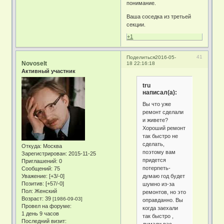
понимание.
Ваша соседка из третьей
секции.
+1
41
Поделиться
2016-05-
Novoselt
18 22:16:18
Активный участник
tru
написал(а):
Вы что уже
ремонт сделали
и живете?
Хороший ремонт
так быстро не
сделать,
Откуда:
Москва
поэтому вам
Зарегистрирован
: 2015-11-25
придется
Приглашений:
0
потерпеть-
Сообщений:
75
думаю год будет
Уважение:
[+3/-0]
Позитив:
[+57/-0]
шумно из-за
Пол:
Женский
ремонтов, но это
Возраст:
39
[1986-09-03]
оправданно. Вы
Провел на форуме:
когда заехали
1 день 9 часов
так быстро ,
Последний визит: