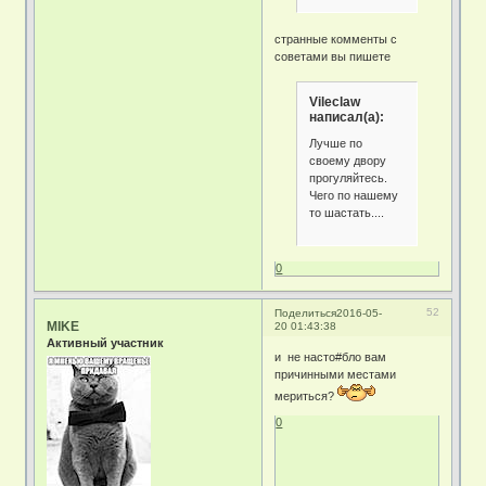
странные комменты с
советами вы пишете
Vileclaw
написал(а):
Лучше по
своему двору
прогуляйтесь.
Чего по нашему
то шастать....
0
52
Поделиться
2016-05-
MIKE
20 01:43:38
Активный участник
и не насто#бло вам
причинными местами
мериться?
0