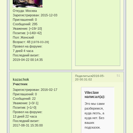
Откуда:
Москва
Зарегистрирован
: 2015-12-03
Приглашений:
0
Сообщений:
295
Уважение:
[+19/-10]
Позитив:
[+140/-42]
Пол:
Женский
Возраст:
48
[1978-03-28]
Провел на форуме:
7 дней 4 часа
Последний визит:
2019-04-22 00:14:35
51
Поделиться
2016-05-
kazachok
20 00:31:02
Участник
Зарегистрирован
: 2016-02-17
Vileclaw
Приглашений:
0
написал(а):
Сообщений:
22
Уважение:
[+3/-1]
Это мы сами
Позитив:
[+1/-0]
разберемся,
Провел на форуме:
куда лезть, а
13 дней 22 часа
куда нет. Без
Последний визит:
ваших
2017-08-31 15:35:00
подсказок.