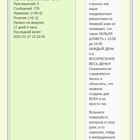
слушать как
Приглашений:
0
Сообщений:
729
ваши
Уважение:
[+78/-6]
неадекватные
Позитив:
[+0/-1]
ремонтники из
Провел на форуме:
ближней азии не
17 дней 4 часа
понимают, что
Последний визит:
такое НЕЛЬЗЯ
2021-01-27 22:16:45
ШУМЕТЬ с 13.00
до 15.00
КАЖДЫЙ ДЕНЬ
и в
ВОСКРЕСЕНИЕ
ВЕСЬ ДЕНЬ!!!
Охранники не
справляются
бегать и
объяснять, что
правила
созданы для
ВСЕХ и не
просто так.
Возьмите
пожалуйста
контроль в свои
руки, а то
серьезно, пойду
в миграционную