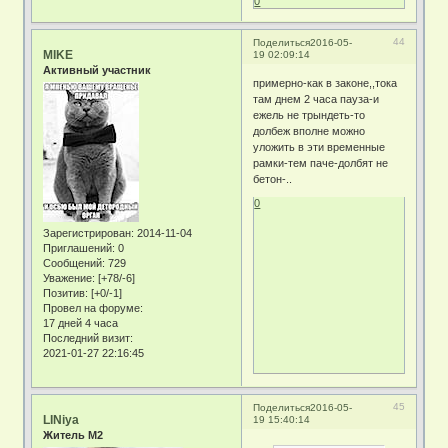
0
44
Поделиться
2016-05-
MIKE
19 02:09:14
Активный участник
примерно-как в законе,,тока
там днем 2 часа пауза-и
ежель не трындеть-то
долбеж вполне можно
уложить в эти временные
рамки-тем паче-долбят не
бетон-..
0
Зарегистрирован
: 2014-11-04
Приглашений:
0
Сообщений:
729
Уважение:
[+78/-6]
Позитив:
[+0/-1]
Провел на форуме:
17 дней 4 часа
Последний визит:
2021-01-27 22:16:45
45
Поделиться
2016-05-
LINiya
19 15:40:14
Житель М2