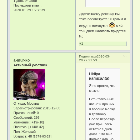
1 день 9 часов
Последний визит:
2020-01-29 15:38:39
Двухлетнему ребёнку Вы
тоже посоветуете 50 грамм и
беруши воткнуть?
а ей-
то и днём наливать придётся
(((
+1
58
Поделиться
2016-05-
a-mur-ko
20 22:21:53
Активный участник
LINiya
написал(а):
Я не против, что
можно.
Есть "законные
Откуда:
Москва
часы" и про них
Зарегистрирован
: 2015-12-03
я вообще молчу
Приглашений:
0
в тряпочку.
Сообщений:
295
После переезда
Уважение:
[+19/-10]
уже пришлось
Позитив:
[+140/-42]
остаться днем
Пол:
Женский
дома. Это был
Возраст:
48
[1978-03-28]
филиал ада, но