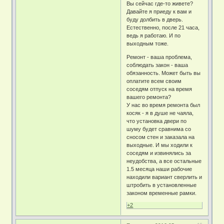
Вы сейчас где-то живете?
Давайте я приеду к вам и
буду долбить в дверь.
Естественно, после 21 часа,
ведь я работаю. И по
выходным тоже.
Ремонт - ваша проблема,
соблюдать закон - ваша
обязанность. Может быть вы
оплатите всем своим
соседям отпуск на время
вашего ремонта?
У нас во время ремонта был
косяк - я в душе не чаяла,
что установка двери по
шуму будет сравнима со
сносом стен и заказала на
выходные. И мы ходили к
соседям и извинялись за
неудобства, а все остальные
1.5 месяца наши рабочие
находили вариант сверлить и
штробить в установленные
законом временные рамки.
+2