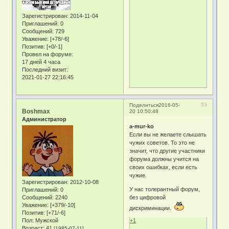
Зарегистрирован
: 2014-11-04
Приглашений:
0
Сообщений:
729
Уважение:
[+78/-6]
Позитив:
[+0/-1]
Провел на форуме:
17 дней 4 часа
Последний визит:
2021-01-27 22:16:45
53
Поделиться
2016-05-
Boshmax
20 10:50:48
Администратор
a-mur-ko
Если вы не желаете слышать
чужих советов. То это не
значит, что другие участники
форума должны учится на
своих ошибках, если есть
чужие.
Зарегистрирован
: 2012-10-08
У нас толерантный форум,
Приглашений:
0
без цифровой
Сообщений:
2240
Уважение:
[+379/-10]
дискриминации.
Позитив:
[+71/-6]
+1
Пол:
Мужской
Возраст:
41
[1985-07-11]