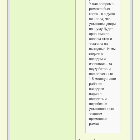
У нас во время
ремонта был
косяк - я в душе
не чаяла, что
установка двери
по шуму будет
сравнима со
сносом стен и
заказала на
выходные. И мы
ходили к
соседям и
извинялись за
неудобства, а
все остальные
1.5 месяца наши
рабочие
находили
вариант
сверлить и
штробить в
установленные
законом
временные
рамки.