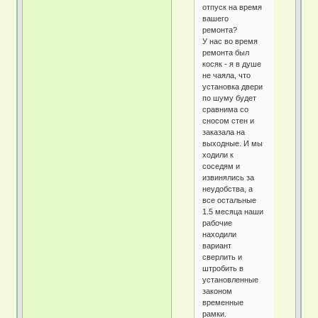
отпуск на время
вашего
ремонта?
У нас во время
ремонта был
косяк - я в душе
не чаяла, что
установка двери
по шуму будет
сравнима со
сносом стен и
заказала на
выходные. И мы
ходили к
соседям и
извинялись за
неудобства, а
все остальные
1.5 месяца наши
рабочие
находили
вариант
сверлить и
штробить в
установленные
законом
временные
рамки.