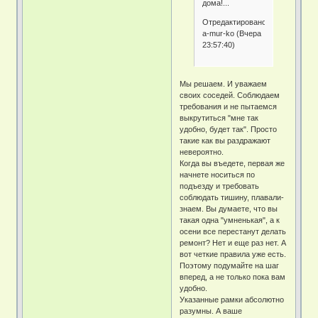
дома!...
Отредактировано
a-mur-ko (Вчера
23:57:40)
Мы решаем. И уважаем
своих соседей. Соблюдаем
требования и не пытаемся
выкрутиться "мне так
удобно, будет так". Просто
такие как вы раздражают
невероятно.
Когда вы въедете, первая же
начнете носиться по
подъезду и требовать
соблюдать тишину, плавали-
знаем. Вы думаете, что вы
такая одна "умненькая", а к
осени все перестанут делать
ремонт? Нет и еще раз нет. А
вот четкие правила уже есть.
Поэтому подумайте на шаг
вперед, а не только пока вам
удобно.
Указанные рамки абсолютно
разумны. А ваше