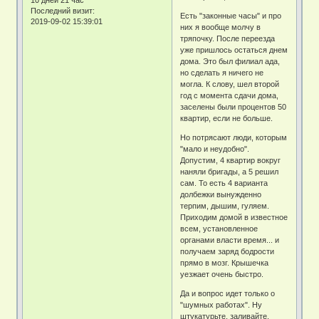
10 дней 21 час
Последний визит:
Есть "законные часы" и про
2019-09-02 15:39:01
них я вообще молчу в
тряпочку. После переезда
уже пришлось остаться днем
дома. Это был филиал ада,
но сделать я ничего не
могла. К слову, шел второй
год с момента сдачи дома,
заселены были процентов 50
квартир, если не больше.
Но потрясают люди, которым
"мало и неудобно".
Допустим, 4 квартир вокруг
наняли бригады, а 5 решил
сам. То есть 4 варианта
долбежки вынужденно
терпим, дышим, гуляем.
Приходим домой в известное
всем, установленное
органами власти время... и
получаем заряд бодрости
прямо в мозг. Крышечка
уезжает очень быстро.
Да и вопрос идет только о
"шумных работах". Ну
штукатурьте, заливайте,