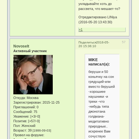
укладывайте хоть до
рассвета, что мешает-то?
Отредактировано LINiya
(2016-05-20 13:43:30)
+1
57
Поделиться
2016-05-
Novoselt
20 15:36:10
Активный участник
MIKE
написал(а):
беруши и 50
коньячку на сон
грядущий-или
вместо берушей
-хорошиее
наушники -и
Откуда:
Москва
треки -что
Зарегистрирован
: 2015-11-25
-нибудь типа
Приглашений:
0
джонотана
Сообщений:
75
голдмана-
Уважение:
[+3/-0]
Позитив:
[+57/-0]
медитативно
Пол:
Женский
природные..
Возраст:
39
[1986-09-03]
искренее Вам
Провел на форуме:
сочуствую