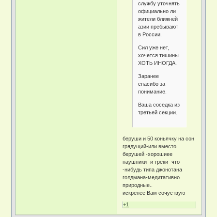
службу уточнять
официально ли
жители ближней
азии пребывают
в России.
Сил уже нет,
хочется тишины
ХОТЬ ИНОГДА.
Заранее
спасибо за
понимание.
Ваша соседка из
третьей секции.
беруши и 50 коньячку на сон
грядущий-или вместо
берушей -хорошиее
наушники -и треки -что
-нибудь типа джонотана
голдмана-медитативно
природные..
искренее Вам сочуствую
+1