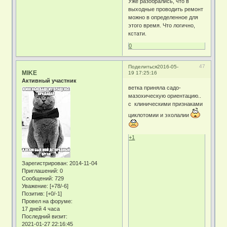
Уже разобрались, что в
выходные проводить ремонт
можно в определенное для
этого время. Что логично,
кстати.
0
47
Поделиться
2016-05-
MIKE
19 17:25:16
Активный участник
ветка приняла садо-
мазохическую ориентацию..
с клиническими признаками
циклотомии и эхолалии
+1
Зарегистрирован
: 2014-11-04
Приглашений:
0
Сообщений:
729
Уважение:
[+78/-6]
Позитив:
[+0/-1]
Провел на форуме:
17 дней 4 часа
Последний визит:
2021-01-27 22:16:45