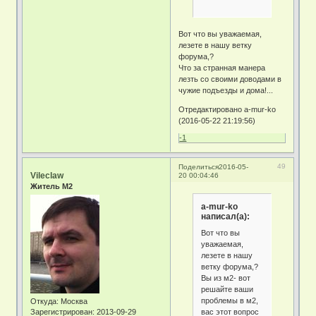
Вот что вы уважаемая,
лезете в нашу ветку
форума,?
Что за странная манера
лезть со своими доводами в
чужие подъезды и дома!...
Отредактировано a-mur-ko
(2016-05-22 21:19:56)
-1
49
Поделиться
2016-05-
Vileclaw
20 00:04:46
Житель М2
a-mur-ko
написал(а):
Вот что вы
уважаемая,
лезете в нашу
ветку форума,?
Вы из м2- вот
решайте ваши
проблемы в м2,
Откуда:
Москва
вас этот вопрос
Зарегистрирован
: 2013-09-29