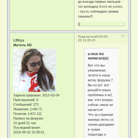
до въезда первых жильцов -
тот молодец! А кто не успел,
- пусть соблюдают режим
тишины!!!
0
55
Поделиться
2016-05-
LINiya
20 13:35:15
Житель М2
a-mur-ko
написал(а):
Вот что вы
уважаемая,
лезете в нашу
ветку форума,?
Вы из м2- вот
решайте ваши
проблемы в м2,
Зарегистрирован
: 2013-03-04
вас этот вопрос
Приглашений:
0
Сообщений:
271
сейчас никак не
Уважение:
[+45/-7]
касается!
Позитив:
[+67/-12]
Что за странная
Провел на форуме:
манера лезть со
10 дней 21 час
своми доводами
Последний визит:
в чужие
2019-09-02 15:39:01
подъезды и