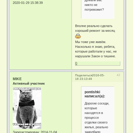
думали вас
2020-01-29 15:38:39
никто не
потревожит?
Вполне реально сделать
хороший ремонт за месяц
Мы тоже уже живём.
Насколько я знаю, ребята,
которые работали у нас, не
нарушали Закон о тишине.
0
42
Поделиться
2016-05-
MIKE
18 23:13:49
Активный участник
pontishki
написал(а):
Дорогие соседи,
которые
находятся в
процессе
отделки своего
жилья, реально
задолбало
Зарегистрирован
: 2014-11-04