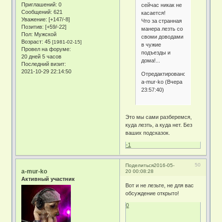
Приглашений:
0
сейчас никак не
Сообщений:
621
касается!
Уважение:
[+147/-8]
Что за странная
Позитив:
[+59/-22]
манера лезть со
Пол:
Мужской
своми доводами
Возраст:
45
[1981-02-15]
в чужие
Провел на форуме:
подъезды и
20 дней 5 часов
дома!...
Последний визит:
2021-10-29 22:14:50
Отредактировано
a-mur-ko (Вчера
23:57:40)
Это мы сами разберемся,
куда лезть, а куда нет. Без
ваших подсказок.
-1
50
Поделиться
2016-05-
a-mur-ko
20 00:08:28
Активный участник
Вот и не лезьте, не для вас
обсуждение открыто!
0