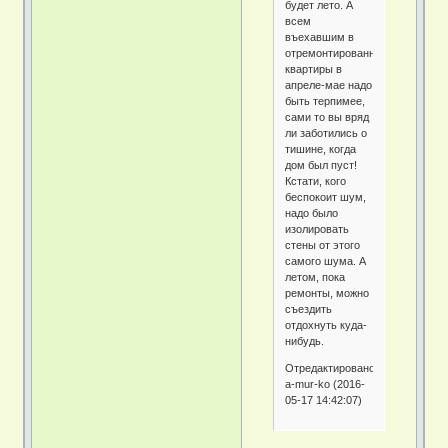
будет лето. А
всем
въехавшим в
отремонтированные
квартиры в
апреле-мае надо
быть терпимее,
сами то вы вряд
ли заботились о
тишине, когда
дом был пуст!
Кстати, кого
беспокоит шум,
надо было
изолировать
стены от этого
самого шума. А
летом, пока
ремонты, можно
съездить
отдохнуть куда-
нибудь.
Отредактировано
a-mur-ko (2016-
05-17 14:42:07)