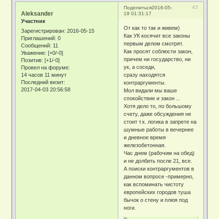
43
Поделиться
2016-05-
Aleksander
19 01:31:17
Участник
От как то так и живем)
Зарегистрирован
: 2016-05-15
Как УК косячит все законы
Приглашений:
0
первым делом смотрят.
Сообщений:
11
Как просят соблюсти закон,
Уважение:
[+0/-0]
причем ни государство, ни
Позитив:
[+1/-0]
ук, а соседи,
Провел на форуме:
14 часов 11 минут
сразу находятся
Последний визит:
контраргументы.
2017-04-03 20:56:58
Мол видали мы ваше
спокойствие и закон ...
Хотя дело то, по большому
счету, даже обсуждения не
стоит т.к. логика в запрете на
шумные работы в вечернее
и дневное время
железобетонная.
Час днем (рабочим на обед)
и не долбить после 21, все.
А поиски контраргументов в
данном вопросе -примерно,
как вспоминать чистоту
европейских городов туша
бычок о стену и плюя под
ноги.