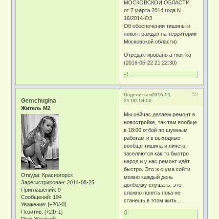
МОСКОВСКОЙ ОБЛАСТИ
от 7 марта 2014 года N
16/2014-ОЗ
Об обеспечении тишины и
покоя граждан на территории
Московской области)
Отредактировано a-mur-ko
(2016-05-22 21:22:30)
-1
59
Поделиться
2016-05-
Gemchugina
21 00:18:00
Житель М2
Мы сейчас делаем ремонт в
новостройке, так там вообще
в 18:00 отбой по шумным
работам и в выходные
вообще тишина и ничего,
заселяются как то быстро
народ и у нас ремонт идёт
быстро. Это ж с ума сойти
Откуда:
Красногорск
можно каждый день
Зарегистрирован
: 2014-08-25
долбежку слушать, это
Приглашений:
0
сложно понять пока не
Сообщений:
194
станешь в этом жить...
Уважение:
[+20/-0]
Позитив:
[+21/-1]
0
Пол:
Женский