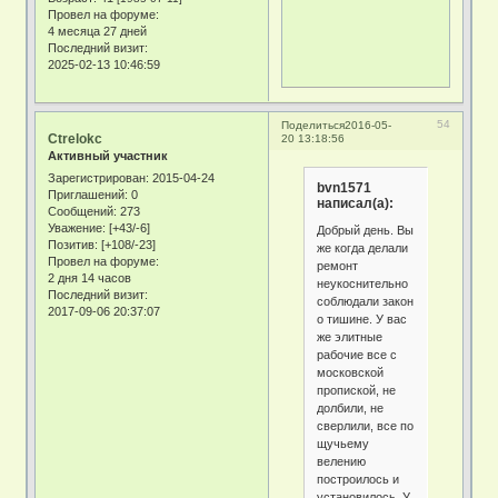
Провел на форуме:
4 месяца 27 дней
Последний визит:
2025-02-13 10:46:59
54
Поделиться
2016-05-
Ctrelokc
20 13:18:56
Активный участник
Зарегистрирован
: 2015-04-24
bvn1571
Приглашений:
0
написал(а):
Сообщений:
273
Уважение:
[+43/-6]
Добрый день. Вы
Позитив:
[+108/-23]
же когда делали
Провел на форуме:
ремонт
2 дня 14 часов
неукоснительно
Последний визит:
соблюдали закон
2017-09-06 20:37:07
о тишине. У вас
же элитные
рабочие все с
московской
пропиской, не
долбили, не
сверлили, все по
щучьему
велению
построилось и
установилось. У