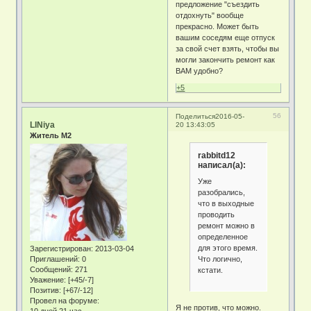
предложение "съездить
отдохнуть" вообще
прекрасно. Может быть
вашим соседям еще отпуск
за свой счет взять, чтобы вы
могли закончить ремонт как
ВАМ удобно?
+5
56
Поделиться
2016-05-
LINiya
20 13:43:05
Житель М2
rabbitd12
написал(а):
Уже
разобрались,
что в выходные
проводить
ремонт можно в
определенное
для этого время.
Зарегистрирован
: 2013-03-04
Что логично,
Приглашений:
0
Сообщений:
271
кстати.
Уважение:
[+45/-7]
Позитив:
[+67/-12]
Провел на форуме:
Я не против, что можно.