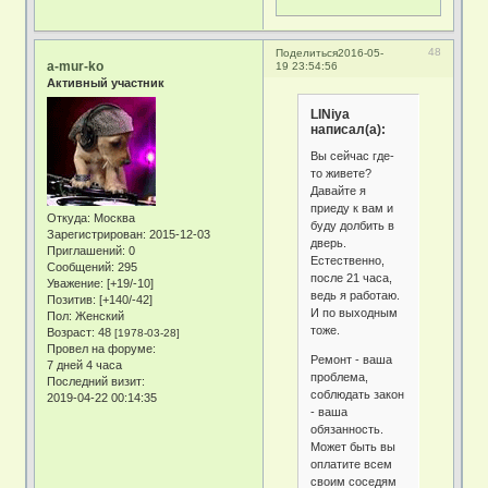
48
Поделиться
2016-05-
a-mur-ko
19 23:54:56
Активный участник
LINiya
написал(а):
Вы сейчас где-
то живете?
Давайте я
приеду к вам и
Откуда:
Москва
буду долбить в
Зарегистрирован
: 2015-12-03
дверь.
Приглашений:
0
Естественно,
Сообщений:
295
после 21 часа,
Уважение:
[+19/-10]
ведь я работаю.
Позитив:
[+140/-42]
И по выходным
Пол:
Женский
тоже.
Возраст:
48
[1978-03-28]
Провел на форуме:
Ремонт - ваша
7 дней 4 часа
проблема,
Последний визит:
соблюдать закон
2019-04-22 00:14:35
- ваша
обязанность.
Может быть вы
оплатите всем
своим соседям