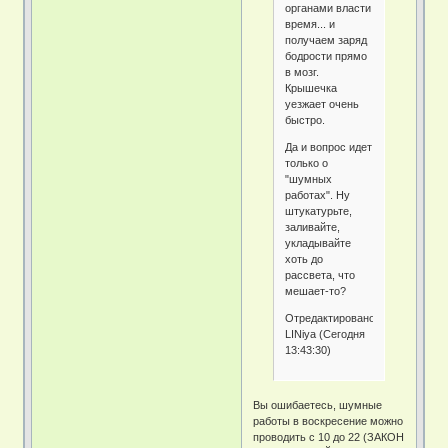
органами власти
время... и
получаем заряд
бодрости прямо
в мозг.
Крышечка
уезжает очень
быстро.
Да и вопрос идет
только о
"шумных
работах". Ну
штукатурьте,
заливайте,
укладывайте
хоть до
рассвета, что
мешает-то?
Отредактировано
LINiya (Сегодня
13:43:30)
Вы ошибаетесь, шумные
работы в воскресение можно
проводить с 10 до 22 (ЗАКОН