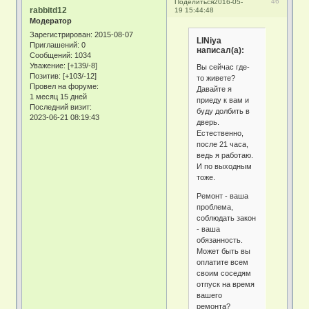
46
Поделиться
2016-05-
rabbitd12
19 15:44:48
Модератор
Зарегистрирован
: 2015-08-07
LINiya
Приглашений:
0
написал(а):
Сообщений:
1034
Уважение:
[+139/-8]
Вы сейчас где-
Позитив:
[+103/-12]
то живете?
Провел на форуме:
Давайте я
1 месяц 15 дней
приеду к вам и
Последний визит:
буду долбить в
2023-06-21 08:19:43
дверь.
Естественно,
после 21 часа,
ведь я работаю.
И по выходным
тоже.
Ремонт - ваша
проблема,
соблюдать закон
- ваша
обязанность.
Может быть вы
оплатите всем
своим соседям
отпуск на время
вашего
ремонта?