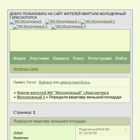
ДОБРО ПОЖАЛОВАТЬ НА САЙТ ЖИТЕЛЕЙ КВАРТАЛА МОЛОДЕЖНЫЙ
Г.КРАСНОГОРСК
Форум
Участники
Правила
Поиск
Регистрация
Войти
Активные темы
Привет, Гость!
Войдите
или
зарегистрируйтесь
.
»
Форум жителей ЖК "Молодежный" г.Красногорск
»
Молодежный 3
»
Передали квартиру меньшей площади
Страница:
1
Передали квартиру меньшей площади
1
Поделиться
2016-05-
zhitel
21 19:33:50
Новичок