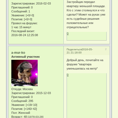
Застройщик передал
Зарегистрирован
: 2016-02-03
квартиру меньшей площади.
Приглашений:
0
Кто с этим столкнулся и что
Сообщений:
1
сделал? Может на руках уже
Уважение:
[+0/-0]
есть судебные решения
Позитив:
[+0/-0]
положительные или
Провел на форуме:
1 час 15 минут
отрицательные?
Последний визит:
0
2016-08-24 12:25:08
2
Поделиться
2016-05-
a-mur-ko
21 21:18:00
Активный участник
Добрый день, почитайте на
форуме "квартира
уменьшилась на метр"
0
Откуда:
Москва
Зарегистрирован
: 2015-12-03
Приглашений:
0
Сообщений:
295
Уважение:
[+19/-10]
Позитив:
[+140/-42]
Пол:
Женский
Возраст:
48
[1978-03-28]