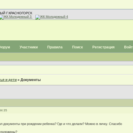
ЫЙ Г.КРАСНОГОРСК
Форум
Участники
Правила
Поиск
Регистрация
Войт
ья и дети
»
Документы
34:35
ял документы при рождении ребенка? Где и что делали? Можно в личку. Спасибо
ы положены?