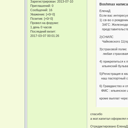
Зарегистрирован
: 2013-07-10
Boshmax написа
Приглашений:
0
Сообщений:
16
ЕленаД
Уважение:
[+0/-0]
Если вас интересуе
Позитив:
[+0/-0]
1) св-во о рождени
Провел на форуме:
ЗАГС: Железнодоро
1 день 0 часов
представительство
Последний визит:
2017-03-07 00:01:26
2)СНИЛС
Чайковского 11(пр
3)страховой полис
любая страховая к
4) прикрепиться к 
ильинский бульвар
5)Регистрация в кв
наш паспортный с
6) Гражданство и о
ФМС : ильинское ш
кроме выплат чере
спасибо
а мат.капитал оформлял 
Отредактировано ЕленаД 