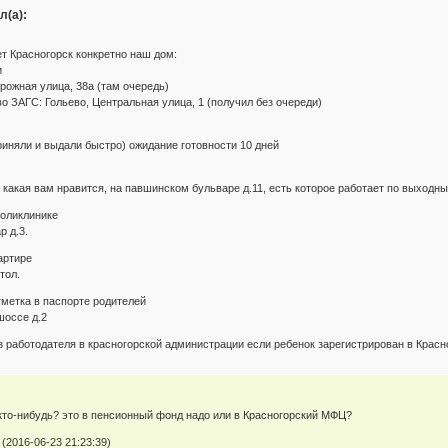
л(а):
т Красногорск конкретно наш дом:
и
жная улица, 38а (там очередь)
 ЗАГС: Гольево, Центральная улица, 1 (получил без очереди)
иняли и выдали быстро) ожидание готовности 10 дней
акая вам нравится, на павшинском бульваре д.11, есть которое работает по выходн
поликлинике
 д.3.
артире
тол.
тметка в паспорте родителей
оссе д.2
з работодателя в красногорской администрации если ребенок зарегистрирован в Красн
кто-нибудь? это в пенсионный фонд надо или в Красногорский МФЦ?
(2016-06-23 21:23:39)