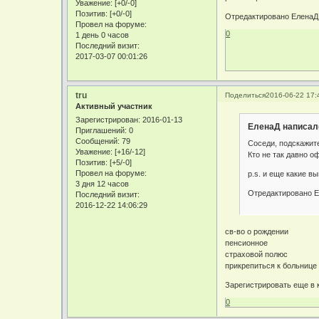
Уважение:
[+0/-0]
Позитив:
[+0/-0]
Отредактировано ЕленаД 
Провел на форуме:
0
1 день 0 часов
Последний визит:
2017-03-07 00:01:26
tru
Поделиться
2016-06-22 17:
Активный участник
Зарегистрирован
: 2016-01-13
ЕленаД написал(
Приглашений:
0
Сообщений:
79
Соседи, подскажит
Уважение:
[+16/-12]
Кто не так давно о
Позитив:
[+5/-0]
Провел на форуме:
p.s. и еще какие 
3 дня 12 часов
Отредактировано Е
Последний визит:
2016-12-22 14:06:29
св-во о рождении
пенсионное
страховой полюс
прикрепиться к больнице
Зарегистрировать еще в 
0