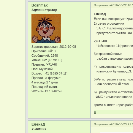
Boshmax
Поделиться
2016-06-22 18:
Администратор
ЕленаД
Если вас интересует Кра
1) св-во о рождении
ЗАГС: Железнодорожная 
представительство ЗАГС:
2)СНИЛС
Чайковского 11(приняли 
Зарегистрирован
: 2012-10-08
Приглашений:
0
3)страховой полис
Сообщений:
2240
любая страховая какая в
Уважение:
[+379/-10]
Позитив:
[+71/-6]
4) прикрепиться к поликл
Пол:
Мужской
ильинский бульвар д.3.
Возраст:
41
[1985-07-11]
Провел на форуме:
5)Регистрация в квартир
4 месяца 27 дней
наш паспортный стол.
Последний визит:
2025-02-13 10:46:59
6) Гражданство и отметка
ФМС : ильинское шоссе 
кроме выплат через рабо
0
ЕленаД
Поделиться
2016-06-23 21:
Участник