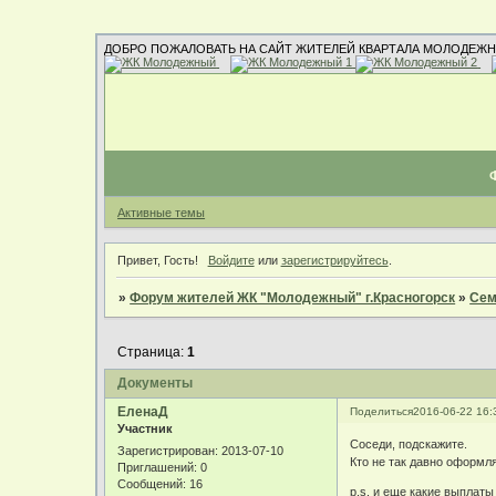
ДОБРО ПОЖАЛОВАТЬ НА САЙТ ЖИТЕЛЕЙ КВАРТАЛА МОЛОДЕЖН
Активные темы
Привет, Гость!
Войдите
или
зарегистрируйтесь
.
»
Форум жителей ЖК "Молодежный" г.Красногорск
»
Сем
Страница:
1
Документы
ЕленаД
Поделиться
2016-06-22 16:
Участник
Соседи, подскажите.
Зарегистрирован
: 2013-07-10
Кто не так давно оформл
Приглашений:
0
Сообщений:
16
p.s. и еще какие выплат