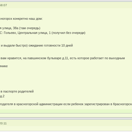
58:07
сногорск конкретно наш дом:
улица, 38а (там очередь)
 Гольево, Центральная улица, 1 (получил без очереди)
и выдали быстро) ожидание готовности 10 дней
ам нравится, на павшинском бульваре д.11, есть которое работает по выходным
инике
е
 в паспорте родителей
д.2
тодателя в красногорской администрации если ребенок зарегистрирован в Красногорс
20:11