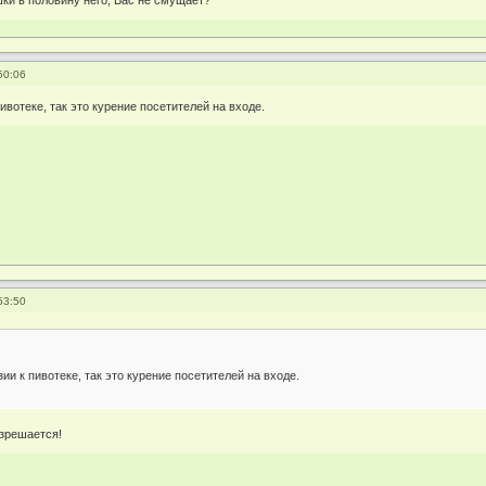
шки в половину него, Вас не смущает?
50:06
пивотеке, так это курение посетителей на входе.
53:50
зии к пивотеке, так это курение посетителей на входе.
азрешается!