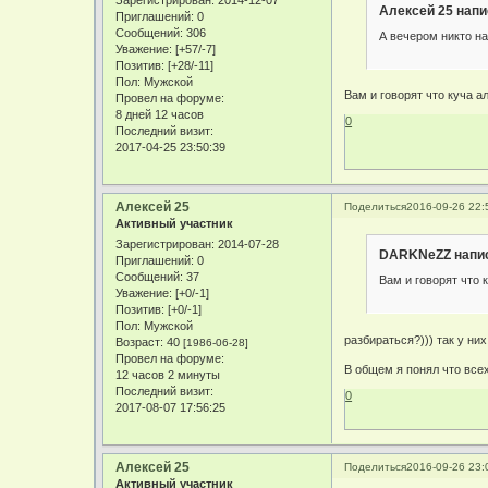
Зарегистрирован
: 2014-12-07
Алексей 25 напи
Приглашений:
0
Сообщений:
306
А вечером никто на
Уважение:
[+57/-7]
Позитив:
[+28/-11]
Пол:
Мужской
Вам и говорят что куча а
Провел на форуме:
8 дней 12 часов
0
Последний визит:
2017-04-25 23:50:39
Алексей 25
Поделиться
2016-09-26 22:
Активный участник
Зарегистрирован
: 2014-07-28
DARKNeZZ напис
Приглашений:
0
Сообщений:
37
Вам и говорят что 
Уважение:
[+0/-1]
Позитив:
[+0/-1]
Пол:
Мужской
разбираться?))) так у них
Возраст:
40
[1986-06-28]
Провел на форуме:
В общем я понял что все
12 часов 2 минуты
Последний визит:
0
2017-08-07 17:56:25
Алексей 25
Поделиться
2016-09-26 23:
Активный участник