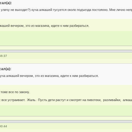
сал(а):
 уличу не выходит?) куча алкашей тусуется около подъезда постоянно. Мне лично неп
лкашей вечером, это из магазина, идите к ним разбираться.
56:37
ал(а):
куча алкашей вечером, это из магазина, идите к ним разбираться.
 тоже все по закону.
х все устраивает. Жаль. Пусть дети растут и смотрят на пивотеки, разливайки, алка
00:44