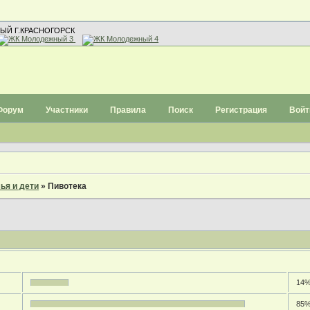
ЫЙ Г.КРАСНОГОРСК
Форум
Участники
Правила
Поиск
Регистрация
Войт
ья и дети
»
Пивотека
14%
85%