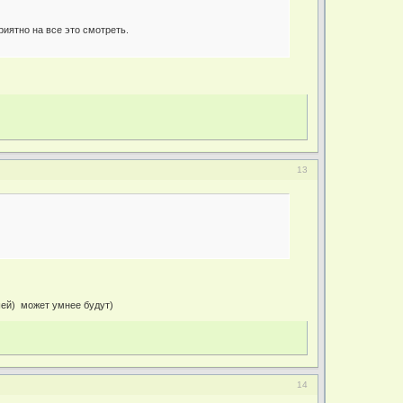
риятно на все это смотреть.
13
шей) может умнее будут)
14