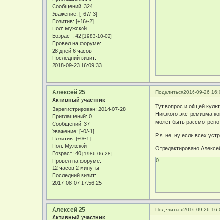
Сообщений:
324
Уважение:
[+67/-3]
Позитив:
[+16/-2]
Пол:
Мужской
Возраст:
42
[1983-10-02]
Провел на форуме:
28 дней 6 часов
Последний визит:
2018-09-23 16:09:33
Алексей 25
Поделиться
2016-09-26 16:
Активный участник
Тут вопрос и общей куль
Зарегистрирован
: 2014-07-28
Никакого экстремизма кон
Приглашений:
0
может быть рассмотрено 
Сообщений:
37
Уважение:
[+0/-1]
P.s. не, ну если всех устр
Позитив:
[+0/-1]
Пол:
Мужской
Отредактировано Алексей 
Возраст:
40
[1986-06-28]
0
Провел на форуме:
12 часов 2 минуты
Последний визит:
2017-08-07 17:56:25
Алексей 25
Поделиться
2016-09-26 16:
Активный участник