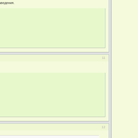
аведения.
11
12