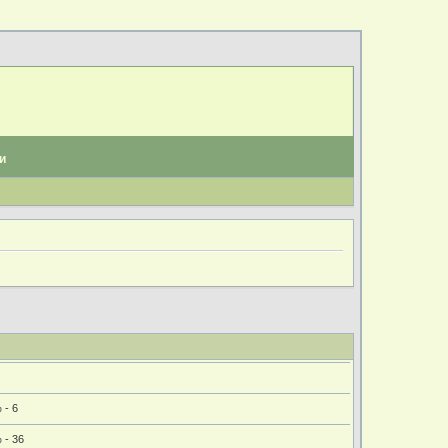
и
 - 6
 - 36