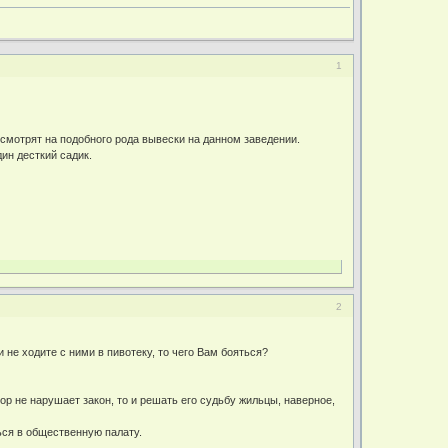
1
 смотрят на подобного рода вывески на данном заведении.
ин десткий садик.
2
 не ходите с ними в пивотеку, то чего Вам бояться?
р не нарушает закон, то и решать его судьбу жильцы, наверное,
ься в общественную палату.