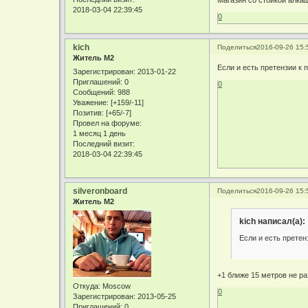
Магазин со стойкой алка
2018-03-04 22:39:45
0
kich
Поделиться
2016-09-26 15:
Житель М2
Если и есть претензии к 
Зарегистрирован
: 2013-01-22
Приглашений:
0
0
Сообщений:
988
Уважение:
[+159/-11]
Позитив:
[+65/-7]
Провел на форуме:
1 месяц 1 день
Последний визит:
2018-03-04 22:39:45
silveronboard
Поделиться
2016-09-26 15:
Житель М2
kich написал(а):
Если и есть претен
+1 ближе 15 метров не р
Откуда:
Moscow
0
Зарегистрирован
: 2013-05-25
Приглашений:
0