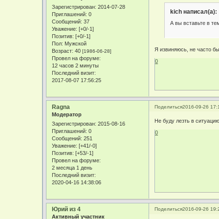
Зарегистрирован
: 2014-07-28
kich написал(а):
Приглашений:
0
Сообщений:
37
А вы вставьте в те
Уважение:
[+0/-1]
Позитив:
[+0/-1]
Пол:
Мужской
Я извиняюсь, не часто бы
Возраст:
40
[1986-06-28]
Провел на форуме:
0
12 часов 2 минуты
Последний визит:
2017-08-07 17:56:25
Ragna
Поделиться
2016-09-26 17:
Модератор
Не буду лезть в ситуацию
Зарегистрирован
: 2015-08-16
Приглашений:
0
0
Сообщений:
251
Уважение:
[+41/-0]
Позитив:
[+53/-1]
Провел на форуме:
2 месяца 1 день
Последний визит:
2020-04-16 14:38:06
Юрий из 4
Поделиться
2016-09-26 19:
Активный участник