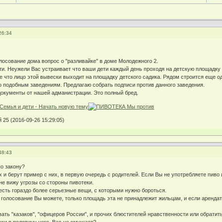
26:34
лосование дома вопрос о "разливайке" в доме Молодежного 2.
ети. Неужели Вас устраивает что ваши дети каждый день проходя на детскую площадку
 что лицо этой вывески выходит на площадку детского садика. Рядом строится еще од
то подобным заведениям. Предлагаю собрать подписи против данного заведения.
окументы от нашей адманистрации. Это полный бред.
25 (2016-09-26 15:29:05)
48:43
по закону?
 и берут пример с них, в первую очередь с родителей. Если Вы не употребляете пиво и
 не вижу угрозы со стороны пивотеки.
сть гораздо более серьезные вещи, с которыми нужно бороться.
 голосование Вы можете, только площадь эта не принадлежит жильцам, и если арендато
вать "казаков", "офицеров России", и прочих блюстителей нравственности или обратит