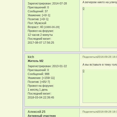
А вечером никто на уличу
Зарегистрирован
: 2014-07-28
Приглашений:
0
0
Сообщений:
37
Уважение:
[+0/-1]
Позитив:
[+0/-1]
Пол:
Мужской
Возраст:
40
[1986-06-28]
Провел на форуме:
12 часов 2 минуты
Последний визит:
2017-08-07 17:56:25
kich
Поделиться
2016-09-26 16:
Житель М2
А вы вставьте в тему гол
Зарегистрирован
: 2013-01-22
Приглашений:
0
0
Сообщений:
988
Уважение:
[+159/-11]
Позитив:
[+65/-7]
Провел на форуме:
1 месяц 1 день
Последний визит:
2018-03-04 22:39:45
Алексей 25
Поделиться
2016-09-26 16:
Активный участник