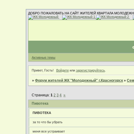
ДОБРО ПОЖАЛОВАТЬ НА САЙТ ЖИТЕЛЕЙ КВАРТАЛА МОЛОДЕЖН
Активные темы
Привет, Гость!
Войдите
или
зарегистрируйтесь
.
»
Форум жителей ЖК "Молодежный" г.Красногорск
»
Сем
Страница:
1
2
3
4
»
Пивотека
ПИВОТЕКА
за то что бы убрать
меня все устраивает