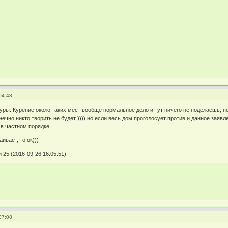
04:48
туры. Курение около таких мест вообще нормальное дело и тут ничего не поделаешь, п
ечно никто творить не будет )))) но если весь дом проголосует против и данное заяв
в частном порядке.
аивает, то ок)))
25 (2016-09-26 16:05:51)
07:08