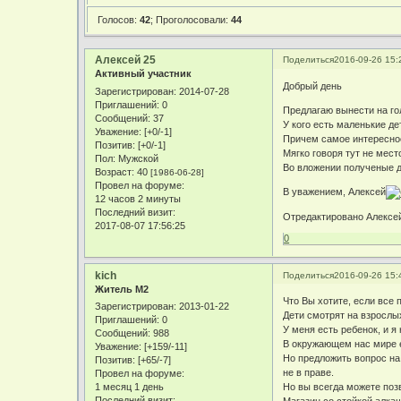
Голосов:
42
;
Проголосовали:
44
Алексей 25
Поделиться
2016-09-26 15:
Активный участник
Добрый день
Зарегистрирован
: 2014-07-28
Приглашений:
0
Предлагаю вынести на го
Сообщений:
37
У кого есть маленькие д
Уважение:
[+0/-1]
Причем самое интересное
Позитив:
[+0/-1]
Мягко говоря тут не мес
Пол:
Мужской
Во вложении полученые д
Возраст:
40
[1986-06-28]
Провел на форуме:
В уважением, Алексей
12 часов 2 минуты
Последний визит:
Отредактировано Алексей 
2017-08-07 17:56:25
0
kich
Поделиться
2016-09-26 15:
Житель М2
Что Вы хотите, если все 
Зарегистрирован
: 2013-01-22
Дети смотрят на взрослых
Приглашений:
0
У меня есть ребенок, и я
Сообщений:
988
В окружающем нас мире е
Уважение:
[+159/-11]
Но предложить вопрос на
Позитив:
[+65/-7]
не в праве.
Провел на форуме:
1 месяц 1 день
Но вы всегда можете поз
Последний визит: