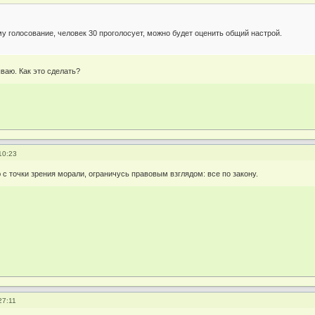
му голосование, человек 30 проголосует, можно будет оценить общий настрой.
ваю. Как это сделать?
10:23
 с точки зрения морали, ограничусь правовым взглядом: все по закону.
27:11