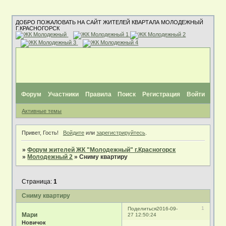
ДОБРО ПОЖАЛОВАТЬ НА САЙТ ЖИТЕЛЕЙ КВАРТАЛА МОЛОДЕЖНЫЙ
Г.КРАСНОГОРСК
Форум
Участники
Правила
Поиск
Регистрация
Войти
Активные темы
Привет, Гость!
Войдите
или
зарегистрируйтесь
.
»
Форум жителей ЖК "Молодежный" г.Красногорск
»
Молодежный 2
»
Сниму квартиру
Страница:
1
Сниму квартиру
1
Поделиться
2016-09-
Мари
27 12:50:24
Новичок