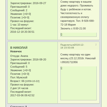
Сниму квартиру в вашем
Зарегистрирован
: 2016-09-27
доме недорого. Проживать
Приглашений:
0
буду с ребёнком и котом.
Сообщений:
2
Чистоплотность и
Уважение:
[+0/-0]
своевременную оплату
Позитив:
[+0/-0]
гарантирую. Тел. 8-926-690-
Провел на форуме:
1 час 10 минут
72-18 Мария
Последний визит:
Звонить с 8:00-21:00
2016-12-18 20:30:51
0
2
Поделиться
2016-12-
В НИКОЛАЙ
16 15:53:08
Новичок
Сниму квартиру на один
Откуда:
Анапа
месяц с23.12.2016г. Николай
Зарегистрирован
: 2016-08-20
т.89181711956
Приглашений:
0
Сообщений:
5
0
Уважение:
[+0/-0]
Позитив:
[+0/-0]
Пол:
Мужской
Возраст:
66
[1959-10-22]
Провел на форуме:
2 дня 14 часов
Последний визит:
2017-03-06 09:42:52
Страница:
1