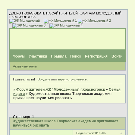
ДОБРО ПОЖАЛОВАТЬ НА САЙТ ЖИТЕЛЕЙ КВАРТАЛА МОЛОДЕЖНЫЙ
Г.КРАСНОГОРСК
Форум
Участники
Правила
Поиск
Регистрация
Войти
Активные темы
Привет, Гость!
Войдите
или
зарегистрируйтесь
.
»
Форум жителей ЖК "Молодежный" г.Красногорск
»
Семья
и дети
»
Художественная школа Творческая академия
приглашает научиться рисовать
Страница:
1
Художественная школа Творческая академия приглашает
научиться рисовать
1
Поделиться
2016-10-