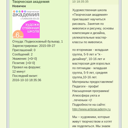
Творческая академия
10 18:35:35
Новичок
Художественная школа
«Творческая академия»
приглашает научиться
рисовать. Занятия по
живописи и рисунку, основы
композиции и дизайна,
увлекательные мастер-
Откуда:
Подмосковный бульвар, 1
классы по живописи.
Зарегистрирован
: 2015-09-27
по вторникам - младшая
Приглашений:
0
Сообщений:
2
группа, 5-9 лет и "я -
Уважение:
[+0/-0]
дизайнер", 10-16 лет и
Позитив:
[+0/-0]
мастерская для взрослых
Провел на форуме:
по пятницам - младшая
12 минут
группа, 5-9 лет, средняя
Последний визит:
группа,10-16 лет.
2016-10-10 18:35:36
Материалы предоставляем!
Педагоги - профи!
Насыщенная программа!
Атмосфера уюта и
..печеньки +)!
Подробности на сайте:
http://www.artistacademy.ru
Мы – художники, которые
живут творчеством и хотят
им поделиться. Мы знаем