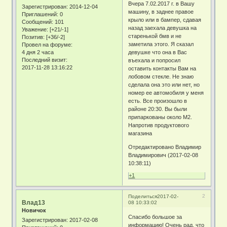
Вчера 7.02.2017 г. в Вашу
Зарегистрирован
: 2014-12-04
машину, в заднее правое
Приглашений:
0
крыло или в бампер, сдавая
Сообщений:
101
назад заехала девушка на
Уважение:
[+21/-1]
старенькой бмв и не
Позитив:
[+36/-2]
заметила этого. Я сказал
Провел на форуме:
4 дня 2 часа
девушке что она в Вас
Последний визит:
въехала и попросил
2017-11-28 13:16:22
оставить контакты Вам на
лобовом стекле. Не знаю
сделала она это или нет, но
номер ее автомобиля у меня
есть. Все произошло в
районе 20:30. Вы были
припаркованы около М2.
Напротив продуктового
магазина
Отредактировано Владимир
Владимирович (2017-02-08
10:38:11)
+1
2
Поделиться
2017-02-
Влад13
08 10:33:02
Новичок
Спасибо большое за
Зарегистрирован
: 2017-02-08
информацию! Очень рад, что