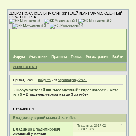
ДОБРО ПОЖАЛОВАТЬ НА САЙТ ЖИТЕЛЕЙ КВАРТАЛА МОЛОДЕЖНЫЙ
Г.КРАСНОГОРСК
Форум
Участники
Правила
Поиск
Регистрация
Войти
Активные темы
Привет, Гость!
Войдите
или
зарегистрируйтесь
.
»
Форум жителей ЖК "Молодежный" г.Красногорск
»
Авто
клуб
»
Владелец черной мазда 3 хэтчбек
Страница:
1
Владелец черной мазда 3 хэтчбек
1
Поделиться
2017-02-
Владимир Владимирович
08 09:13:09
Активный участник