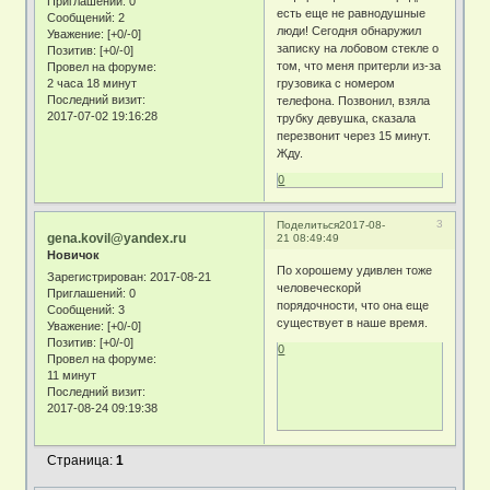
Приглашений:
0
есть еще не равнодушные
Сообщений:
2
люди! Сегодня обнаружил
Уважение:
[+0/-0]
записку на лобовом стекле о
Позитив:
[+0/-0]
том, что меня притерли из-за
Провел на форуме:
2 часа 18 минут
грузовика с номером
Последний визит:
телефона. Позвонил, взяла
2017-07-02 19:16:28
трубку девушка, сказала
перезвонит через 15 минут.
Жду.
0
3
Поделиться
2017-08-
gena.kovil@yandex.ru
21 08:49:49
Новичок
По хорошему удивлен тоже
Зарегистрирован
: 2017-08-21
человеческорй
Приглашений:
0
порядочности, что она еще
Сообщений:
3
существует в наше время.
Уважение:
[+0/-0]
Позитив:
[+0/-0]
0
Провел на форуме:
11 минут
Последний визит:
2017-08-24 09:19:38
Страница:
1