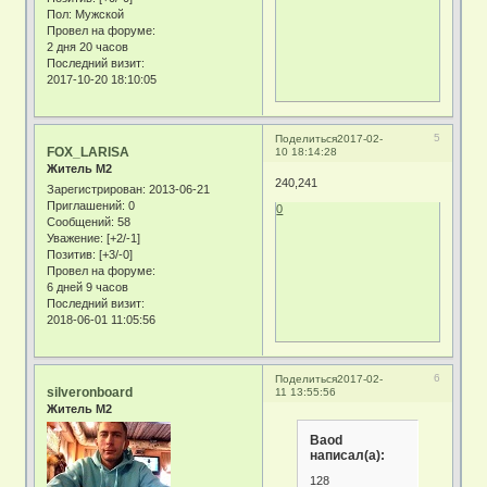
Пол:
Мужской
Провел на форуме:
2 дня 20 часов
Последний визит:
2017-10-20 18:10:05
5
Поделиться
2017-02-
FOX_LARISA
10 18:14:28
Житель М2
240,241
Зарегистрирован
: 2013-06-21
Приглашений:
0
0
Сообщений:
58
Уважение:
[+2/-1]
Позитив:
[+3/-0]
Провел на форуме:
6 дней 9 часов
Последний визит:
2018-06-01 11:05:56
6
Поделиться
2017-02-
silveronboard
11 13:55:56
Житель М2
Baod
написал(а):
128