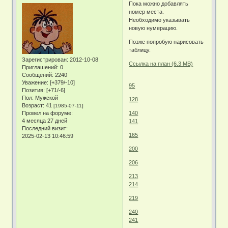
Пока можно добавлять
номер места.
Необходимо указывать
новую нумерацию.
Позже попробую нарисовать
таблицу.
Зарегистрирован
: 2012-10-08
Ссылка на план (6.3 MB)
Приглашений:
0
Сообщений:
2240
Уважение:
[+379/-10]
95
Позитив:
[+71/-6]
Пол:
Мужской
128
Возраст:
41
[1985-07-11]
Провел на форуме:
140
4 месяца 27 дней
141
Последний визит:
165
2025-02-13 10:46:59
200
206
213
214
219
240
241