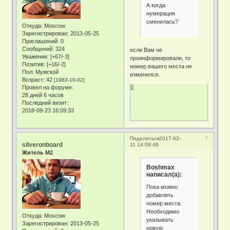
А когда
нумерация
сменилась?
Откуда:
Moscow
Зарегистрирован
: 2013-05-25
Приглашений:
0
Сообщений:
324
если Вам не
Уважение:
[+67/-3]
проинформировали, то
Позитив:
[+16/-2]
номер вашего места не
Пол:
Мужской
изменился.
Возраст:
42
[1983-10-02]
0
Провел на форуме:
28 дней 6 часов
Последний визит:
2018-09-23 16:09:33
7
Поделиться
2017-02-
silveronboard
11 14:09:48
Житель М2
Boshmax
написал(а):
Пока можно
добавлять
номер места.
Необходимо
Откуда:
Moscow
указывать
Зарегистрирован
: 2013-05-25
новую