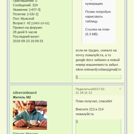
Приглашений:
0
нумерацию.
Сообщений:
324
Уважение:
[+67/-3]
Позже попробую
Позитив:
[+16/-2]
нарисовать
Пол:
Мужской
таблицу.
Возраст:
42
[1983-10-02]
Провел на форуме:
Ссылка на план
28 дней 6 часов
(6.3 MB)
Последний визит:
2018-09-23 16:09:33
если не трудно, скиньте на
почту пожалуйста, а то
google docs забанен а новый
номер машиноместа забыл.
silver.onboard(собака)gmail(точка)com
0
8
Поделиться
2017-02-
silveronboard
11 18:11:12
Житель М2
План получил, спасибо!
Внесите 213 и 214
пожалуйста
0
Откуда:
Moscow