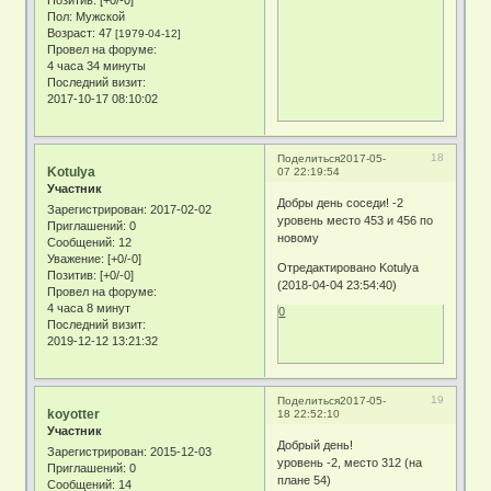
Пол:
Мужской
Возраст:
47
[1979-04-12]
Провел на форуме:
4 часа 34 минуты
Последний визит:
2017-10-17 08:10:02
18
Поделиться
2017-05-
Kotulya
07 22:19:54
Участник
Добры день соседи! -2
Зарегистрирован
: 2017-02-02
уровень место 453 и 456 по
Приглашений:
0
новому
Сообщений:
12
Уважение:
[+0/-0]
Отредактировано Kotulya
Позитив:
[+0/-0]
(2018-04-04 23:54:40)
Провел на форуме:
4 часа 8 минут
0
Последний визит:
2019-12-12 13:21:32
19
Поделиться
2017-05-
koyotter
18 22:52:10
Участник
Добрый день!
Зарегистрирован
: 2015-12-03
уровень -2, место 312 (на
Приглашений:
0
плане 54)
Сообщений:
14