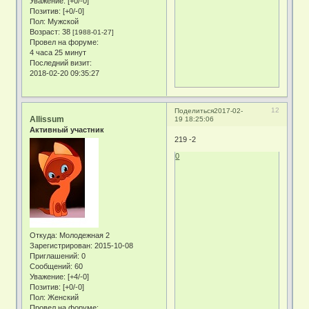
Уважение:
[+0/-0]
Позитив:
[+0/-0]
Пол:
Мужской
Возраст:
38
[1988-01-27]
Провел на форуме:
4 часа 25 минут
Последний визит:
2018-02-20 09:35:27
12
Поделиться
2017-02-
Allissum
19 18:25:06
Активный участник
219 -2
0
Откуда:
Молодежная 2
Зарегистрирован
: 2015-10-08
Приглашений:
0
Сообщений:
60
Уважение:
[+4/-0]
Позитив:
[+0/-0]
Пол:
Женский
Провел на форуме: