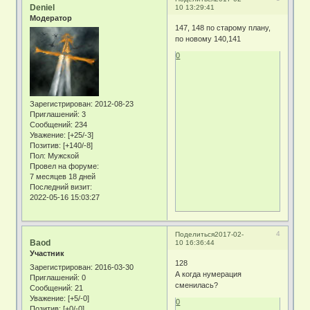
Deniel
10 13:29:41
Модератор
147, 148 по старому плану,
по новому 140,141
0
Зарегистрирован
: 2012-08-23
Приглашений:
3
Сообщений:
234
Уважение:
[+25/-3]
Позитив:
[+140/-8]
Пол:
Мужской
Провел на форуме:
7 месяцев 18 дней
Последний визит:
2022-05-16 15:03:27
4
Поделиться
2017-02-
Baod
10 16:36:44
Участник
128
Зарегистрирован
: 2016-03-30
А когда нумерация
Приглашений:
0
сменилась?
Сообщений:
21
Уважение:
[+5/-0]
0
Позитив:
[+0/-0]