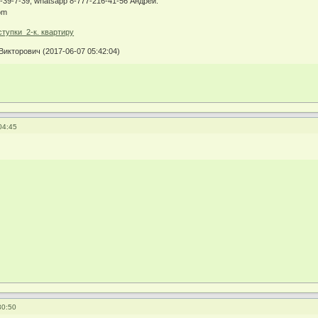
0-39-7-39, whatsapp 8-777-216-41-56 Андрей.
om
икторович (2017-06-07 05:42:04)
04:45
30:50