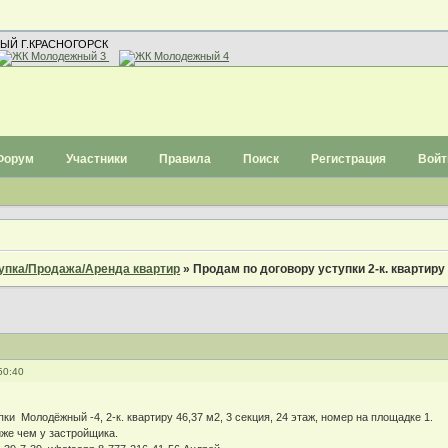
ЫЙ Г.КРАСНОГОРСК
Форум
Участники
Правила
Поиск
Регистрация
Войт
упка/Продажа/Аренда квартир
»
Продам по договору уступки 2-к. квартиру
50:40
ки Молодёжный -4, 2-к. квартиру 46,37 м2, 3 секция, 24 этаж, номер на площадке 1.
иже чем у застройщика.