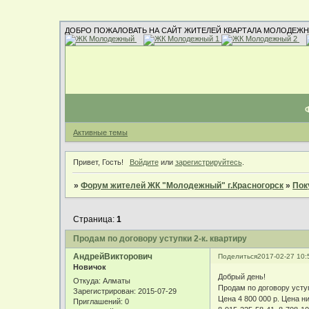
ДОБРО ПОЖАЛОВАТЬ НА САЙТ ЖИТЕЛЕЙ КВАРТАЛА МОЛОДЕЖН
Активные темы
Привет, Гость!
Войдите
или
зарегистрируйтесь
.
»
Форум жителей ЖК "Молодежный" г.Красногорск
»
Пок
Страница:
1
Продам по договору уступки 2-к. квартиру
АндрейВикторович
Поделиться
2017-02-27 10:
Новичок
Добрый день!
Откуда:
Алматы
Продам по договору уступ
Зарегистрирован
: 2015-07-29
Цена 4 800 000 р. Цена н
Приглашений:
0