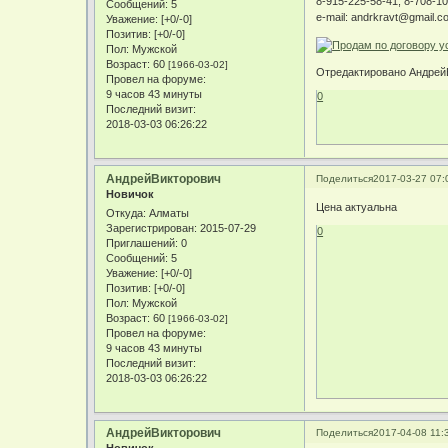
8-915-225-58-41, 8-708-1
Сообщений:
5
e-mail: andrkravt@gmail.c
Уважение:
[+0/-0]
Позитив:
[+0/-0]
Пол:
Мужской
Возраст:
60
[1966-03-02]
Отредактировано АндрейВ
Провел на форуме:
9 часов 43 минуты
0
Последний визит:
2018-03-03 06:26:22
АндрейВикторович
Поделиться
2017-03-27 07:
Новичок
Цена актуальна
Откуда:
Алматы
Зарегистрирован
: 2015-07-29
0
Приглашений:
0
Сообщений:
5
Уважение:
[+0/-0]
Позитив:
[+0/-0]
Пол:
Мужской
Возраст:
60
[1966-03-02]
Провел на форуме:
9 часов 43 минуты
Последний визит:
2018-03-03 06:26:22
АндрейВикторович
Поделиться
2017-04-08 11: